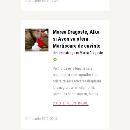
5 martie 2012, 15:24
Marea Dragoste, Alka
si Avon va ofera
Martisoare de cuvinte
de
revistatango.ro Marea Dragoste
Pentru ca este luna in care
rasturnarea anotimpurilor vine
odata cu revendicarea dreptului
la omagiere a femeilor lumii,
pentru ca siteul nostru, Marea ..
CITEȘTE ÎN CONTINUARE
1 martie 2012, 00:13