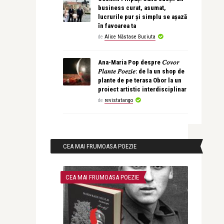
business curat, asumat,
lucrurile pur și simplu se așază
în favoarea ta
de
Alice Năstase Buciuta
Ana-Maria Pop despre 𝐶𝑜𝑣𝑜𝑟
𝑃𝑙𝑎𝑛𝑡𝑒 𝑃𝑜𝑒𝑧𝑖𝑒: de la un shop de
plante de pe terasa Obor la un
proiect artistic interdisciplinar
de
revistatango
CEA MAI FRUMOASA POEZIE
CEA MAI FRUMOASA POEZIE