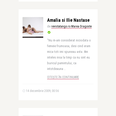
Amalia si Ilie Nastase
de
revistatango.ro Marea Dragoste
"Nu m-am considerat niciodata o
femeie frumoasa, desi cind eram
mica toti imi spuneau asta. Am
inteles insa la timp ca nu sint eu
buricul pamintului, ca
intotdeauna ..
CITEȘTE ÎN CONTINUARE
14 decembrie 2009, 00:56