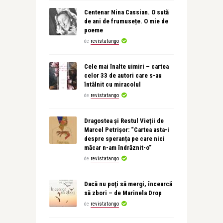
Centenar Nina Cassian. O sută
de ani de frumusețe. O mie de
poeme
de
revistatango
Cele mai înalte uimiri – cartea
celor 33 de autori care s-au
întâlnit cu miracolul
de
revistatango
Dragostea și Restul Vieții de
Marcel Petrișor: “Cartea asta-i
despre speranța pe care nici
măcar n-am îndrăznit-o”
de
revistatango
Dacă nu poţi să mergi, încearcă
să zbori – de Marinela Drop
de
revistatango