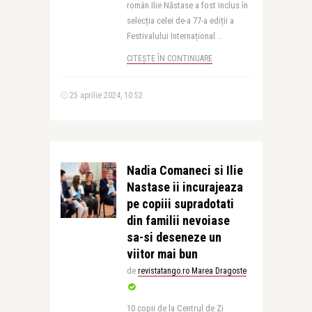
român Ilie Năstase a fost inclus în
selecția celei de-a 77-a ediții a
Festivalului Internațional ..
CITEȘTE ÎN CONTINUARE
25 aprilie 2024, 10:52
Nadia Comaneci si Ilie
Nastase ii incurajeaza
pe copiii supradotati
din familii nevoiase
sa-si deseneze un
viitor mai bun
de
revistatango.ro Marea Dragoste
10 copii de la Centrul de Zi