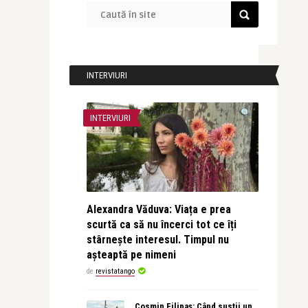
INTERVIURI
INTERVIURI
Alexandra Văduva: Viața e prea
scurtă ca să nu încerci tot ce îți
stârnește interesul. Timpul nu
așteaptă pe nimeni
de
revistatango
Cosmin Filipaș: Când susții un