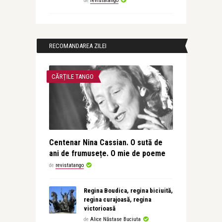
de
revistatango
RECOMANDAREA ZILEI
CĂRȚILE TANGO
Centenar Nina Cassian. O sută de
ani de frumusețe. O mie de poeme
de
revistatango
Regina Boudica, regina biciuită,
regina curajoasă, regina
victorioasă
de
Alice Năstase Buciuta