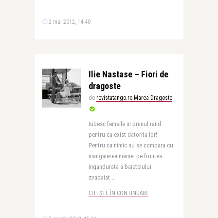
2 mai 2012, 14:40
Ilie Nastase – Fiori de
dragoste
de
revistatango.ro Marea Dragoste
Iubesc femeile in primul rand
pentru ca exist datorita lor!
Pentru ca nimic nu se compara cu
mangaierea mamei pe fruntea
ingandurata a baietelului
zvapaiat ..
CITEȘTE ÎN CONTINUARE