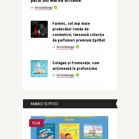
părul din Marea Britanie
de
revistatango
Farmec, cel mai mare
producător român de
cosmetice, lansează colecția
de parfumuri premium Epithet
de
revistatango
Colagen și frumusețe: cum
acționează în profunzime
de
revistatango
MAMICI SI PITICI
FILM