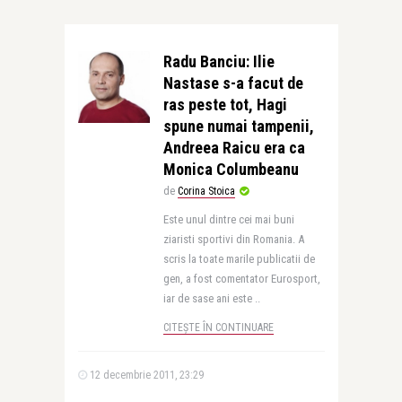
Radu Banciu: Ilie
Nastase s-a facut de
ras peste tot, Hagi
spune numai tampenii,
Andreea Raicu era ca
Monica Columbeanu
de
Corina Stoica
Este unul dintre cei mai buni
ziaristi sportivi din Romania. A
scris la toate marile publicatii de
gen, a fost comentator Eurosport,
iar de sase ani este ..
CITEȘTE ÎN CONTINUARE
12 decembrie 2011, 23:29