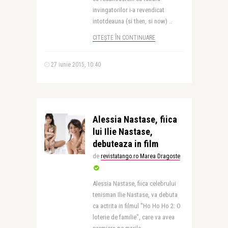
invingatorilor i-a revendicat
intotdeauna (si then, si now) ..
CITEȘTE ÎN CONTINUARE
27 iunie 2015, 10:40
Alessia Nastase, fiica
lui Ilie Nastase,
debuteaza in film
de
revistatango.ro Marea Dragoste
Alessia Nastase, fiica celebrului
tenisman Ilie Nastase, va debuta
ca actrita in filmul "Ho Ho Ho 2: O
loterie de familie", care va avea