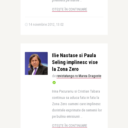
premiera pe marile ..
CITEȘTE ÎN CONTINUARE
14 noiembrie 2012, 13:02
Ilie Nastase si Paula
Seling implinesc vise
la Zona Zero
de
revistatango.ro Marea Dragoste
Irina Pacurariu si Cristian Tabara
continua sa aduca fata in fata la
Zona Zero oameni care implinesc
dorintele exprimate de semenii lor
pe bulina emisiunii ..
CITEȘTE ÎN CONTINUARE