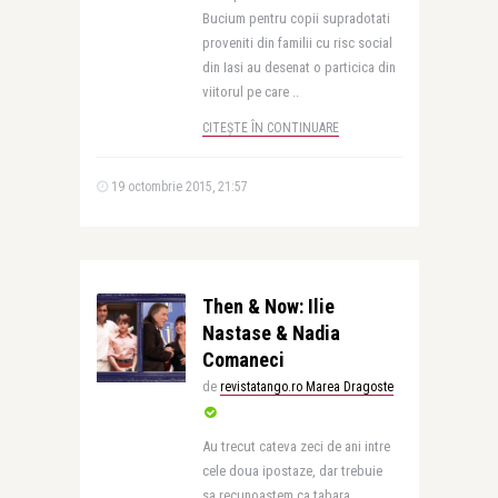
Bucium pentru copii supradotati
proveniti din familii cu risc social
din Iasi au desenat o particica din
viitorul pe care ..
CITEȘTE ÎN CONTINUARE
19 octombrie 2015, 21:57
Then & Now: Ilie
Nastase & Nadia
Comaneci
de
revistatango.ro Marea Dragoste
Au trecut cateva zeci de ani intre
cele doua ipostaze, dar trebuie
sa recunoastem ca tabara