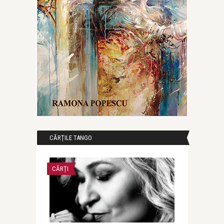
CĂRȚILE TANGO
CĂRȚI