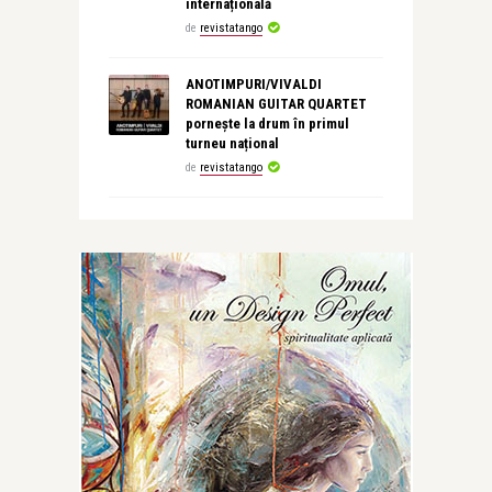
internațională
de
revistatango
ANOTIMPURI/VIVALDI
ROMANIAN GUITAR QUARTET
pornește la drum în primul
turneu național
de
revistatango