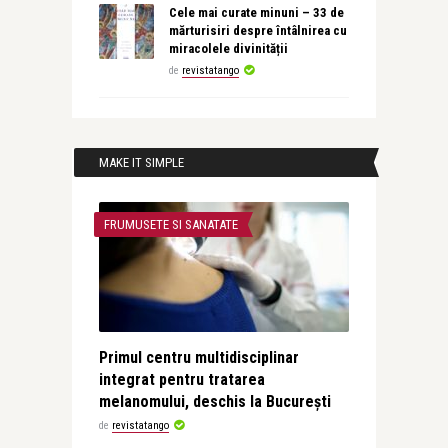
Cele mai curate minuni – 33 de
mărturisiri despre întâlnirea cu
miracolele divinității
de
revistatango
MAKE IT SIMPLE
FRUMUSETE SI SANATATE
Primul centru multidisciplinar
integrat pentru tratarea
melanomului, deschis la București
de
revistatango