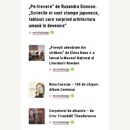
„Pe:trecere” de Ruxandra Donose.
„Scrierile ei sunt stampe japoneze,
tablouri care surprind arhitectura
umană în devenire”
de
revistatango
„Povești adevărate din
străbuni” de Elena Nane s-a
lansat la Muzeul Național al
Literaturii Române
de
revistatango
Nina Cassian – 100 de chipuri.
Album Centenar
de
revistatango
Cerșetorul de albastru – de
Crin-Triandafil Theodorescu
de
revistatango