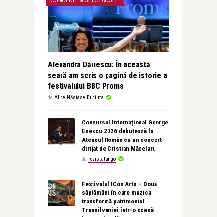
CONCERTE & SPECTACOLE
Alexandra Dăriescu: În această
seară am scris o pagină de istorie a
festivalului BBC Proms
de
Alice Năstase Buciuta
Concursul Internațional George
Enescu 2026 debutează la
Ateneul Român cu un concert
dirijat de Cristian Măcelaru
de
revistatango
Festivalul ICon Arts – Două
săptămâni în care muzica
transformă patrimoniul
Transilvaniei într-o scenă