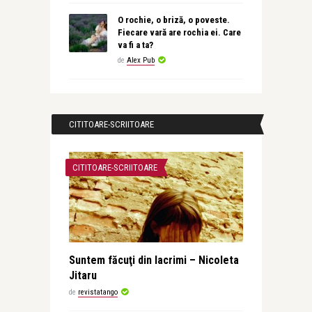
O rochie, o briză, o poveste.
Fiecare vară are rochia ei. Care
va fi a ta?
de
Alex Pub
CITITOARE-SCRIITOARE
CITITOARE-SCRIITOARE
Suntem făcuţi din lacrimi – Nicoleta
Jitaru
de
revistatango