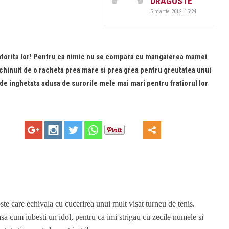
DRAGOSTE
5 martie 2012, 15:24
datorita lor! Pentru ca nimic nu se compara cu mangaierea mamei
 chinuit de o racheta prea mare si prea grea pentru greutatea unui
de inghetata adusa de surorile mele mai mari pentru fratiorul lor
ste care echivala cu cucerirea unui mult visat turneu de tenis.
 asa cum iubesti un idol, pentru ca imi strigau cu zecile numele si