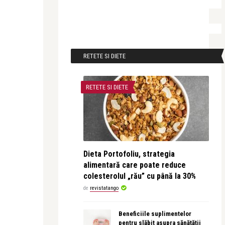
RETETE SI DIETE
RETETE SI DIETE
Dieta Portofoliu, strategia
alimentară care poate reduce
colesterolul „rău” cu până la 30%
de
revistatango
Beneficiile suplimentelor
pentru slăbit asupra sănătății