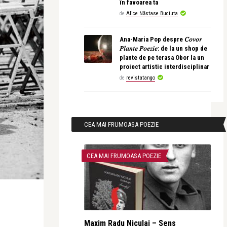
în favoarea ta
de
Alice Năstase Buciuta
Ana-Maria Pop despre 𝐶𝑜𝑣𝑜𝑟
𝑃𝑙𝑎𝑛𝑡𝑒 𝑃𝑜𝑒𝑧𝑖𝑒: de la un shop de
plante de pe terasa Obor la un
proiect artistic interdisciplinar
de
revistatango
CEA MAI FRUMOASA POEZIE
CEA MAI FRUMOASA POEZIE
Maxim Radu Niculai – Sens