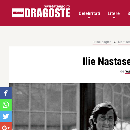
Celebritati
Litere
S
Prima pagină
Martisoa
Ilie Nastas
de
rev