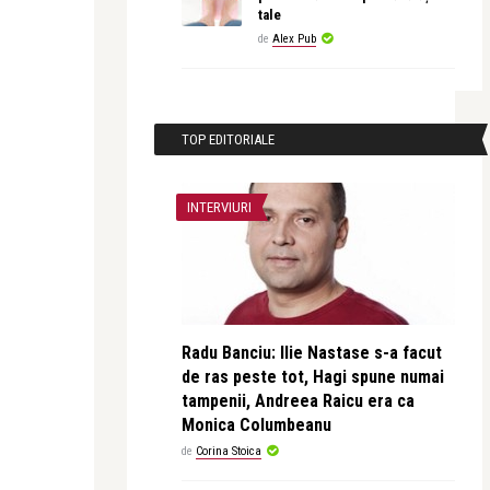
tale
de
Alex Pub
TOP EDITORIALE
INTERVIURI
Radu Banciu: Ilie Nastase s-a facut
de ras peste tot, Hagi spune numai
tampenii, Andreea Raicu era ca
Monica Columbeanu
de
Corina Stoica