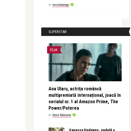
de
revistatango
SUPERSTAR
FILM
Ana Ularu, actrița româncă
multipremiată internațional, joacă în
serialul nr. 1 al Amazon Prime, The
Power/Puterea
de
Ilona Năstase
Vanessa Hudgens, vedetă a