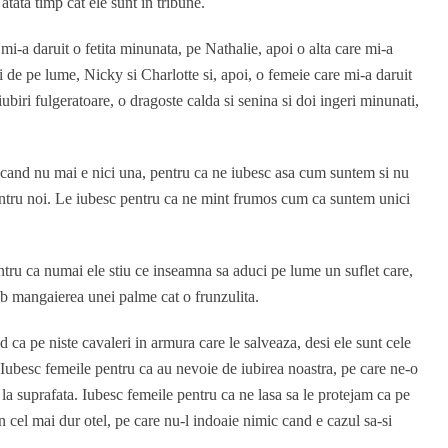
atata timp cat ele sunt in tribune.
mi-a daruit o fetita minunata, pe Nathalie, apoi o alta care mi-a
ii de pe lume, Nicky si Charlotte si, apoi, o femeie care mi-a daruit
biri fulgeratoare, o dragoste calda si senina si doi ingeri minunati,
e cand nu mai e nici una, pentru ca ne iubesc asa cum suntem si nu
entru noi. Le iubesc pentru ca ne mint frumos cum ca suntem unici
entru ca numai ele stiu ce inseamna sa aduci pe lume un suflet care,
 sub mangaierea unei palme cat o frunzulita.
 ca pe niste cavaleri in armura care le salveaza, desi ele sunt cele
. Iubesc femeile pentru ca au nevoie de iubirea noastra, pe care ne-o
 la suprafata. Iubesc femeile pentru ca ne lasa sa le protejam ca pe
din cel mai dur otel, pe care nu-l indoaie nimic cand e cazul sa-si