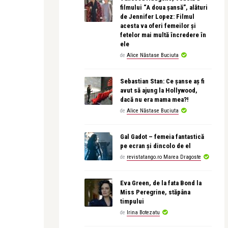
filmului “A doua șansă”, alături
de Jennifer Lopez: Filmul
acesta va oferi femeilor și
fetelor mai multă încredere în
ele
de
Alice Năstase Buciuta
Sebastian Stan: Ce șanse aș fi
avut să ajung la Hollywood,
dacă nu era mama mea?!
de
Alice Năstase Buciuta
Gal Gadot – femeia fantastică
pe ecran și dincolo de el
de
revistatango.ro Marea Dragoste
Eva Green, de la fata Bond la
Miss Peregrine, stăpâna
timpului
de
Irina Botezatu