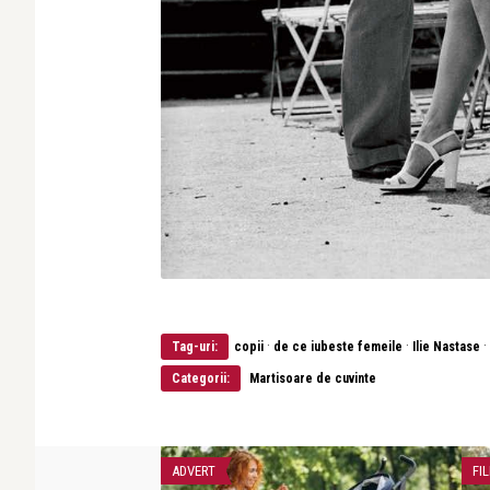
·
·
·
Tag-uri:
copii
de ce iubeste femeile
Ilie Nastase
Categorii:
Martisoare de cuvinte
ADVERT
FI