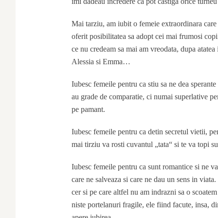
imi dadeau incredere ca pot castiga orice turneu 
Mai tarziu, am iubit o femeie extraordinara care 
oferit posibilitatea sa adopt cei mai frumosi cop
ce nu credeam sa mai am vreodata, dupa atatea iu
Alessia si Emma…
Iubesc femeile pentru ca stiu sa ne dea sperant
au grade de comparatie, ci numai superlative p
pe pamant.
Iubesc femeile pentru ca detin secretul vietii, p
mai tirziu va rosti cuvantul „tata“ si te va topi
Iubesc femeile pentru ca sunt romantice si ne vad
care ne salveaza si care ne dau un sens in viata
cer si pe care altfel nu am indrazni sa o scoatem
niste portelanuri fragile, ele fiind facute, insa, 
apere iubirea.