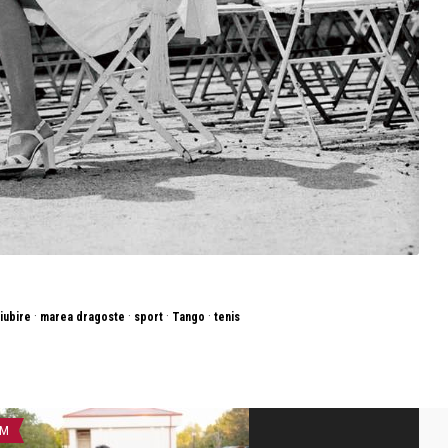
·
·
·
·
iubire
marea dragoste
sport
Tango
tenis
LM
PĂRINȚI ȘI COPII