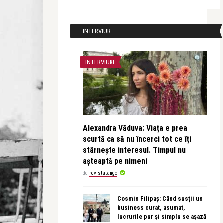
INTERVIURI
INTERVIURI
Alexandra Văduva: Viața e prea
scurtă ca să nu încerci tot ce îți
stârnește interesul. Timpul nu
așteaptă pe nimeni
de
revistatango
Cosmin Filipaș: Când susții un
business curat, asumat,
lucrurile pur și simplu se așază