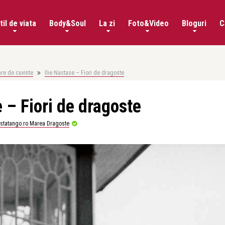
til de viata
Body&Soul
La zi
Foto&Video
Bloguri
C
re de cuvinte
Ilie Nastase – Fiori de dragoste
e – Fiori de dragoste
istatango.ro Marea Dragoste