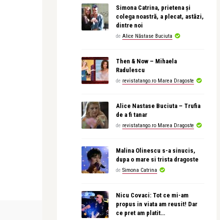
Simona Catrina, prietena și
colega noastră, a plecat, astăzi,
dintre noi
de
Alice Năstase Buciuta
Then & Now – Mihaela
Radulescu
de
revistatango.ro Marea Dragoste
Alice Nastase Buciuta – Trufia
de a fi tanar
de
revistatango.ro Marea Dragoste
Malina Olinescu s-a sinucis,
dupa o mare si trista dragoste
de
Simona Catrina
Nicu Covaci: Tot ce mi-am
propus in viata am reusit! Dar
LIFE
CEA MAI FRUMO
ce pret am platit…