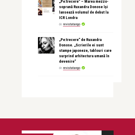
„Pe:trecere” – Marea mezzo-
soprană Ruxandra Donose își
lansează volumul de debut la
ICR Londra
de
revistatango
„Pe:trecere” de Ruxandra
Donose. „Scrierile ei sunt
stampe japoneze, tablouri care
surprind arhitectura umană în
devenire”
de
revistatango