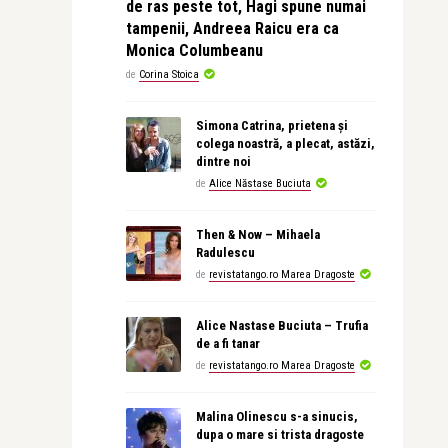
de ras peste tot, Hagi spune numai
tampenii, Andreea Raicu era ca
Monica Columbeanu
de
Corina Stoica
Simona Catrina, prietena și
colega noastră, a plecat, astăzi,
dintre noi
de
Alice Năstase Buciuta
Then & Now – Mihaela
Radulescu
de
revistatango.ro Marea Dragoste
Alice Nastase Buciuta – Trufia
de a fi tanar
de
revistatango.ro Marea Dragoste
Malina Olinescu s-a sinucis,
dupa o mare si trista dragoste