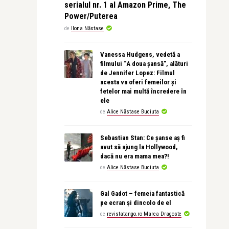
serialul nr. 1 al Amazon Prime, The
Power/Puterea
de
Ilona Năstase
Vanessa Hudgens, vedetă a
filmului “A doua șansă”, alături
de Jennifer Lopez: Filmul
acesta va oferi femeilor și
fetelor mai multă încredere în
ele
de
Alice Năstase Buciuta
Sebastian Stan: Ce șanse aș fi
avut să ajung la Hollywood,
dacă nu era mama mea?!
de
Alice Năstase Buciuta
Gal Gadot – femeia fantastică
pe ecran și dincolo de el
de
revistatango.ro Marea Dragoste