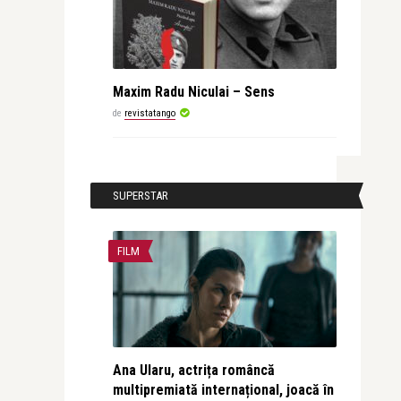
Maxim Radu Niculai – Sens
de
revistatango
SUPERSTAR
FILM
Ana Ularu, actrița româncă
multipremiată internațional, joacă în