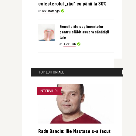
colesterolul „rău” cu până la 30%
de
revistatango
Beneficiile suplimentelor
pentru slăbit asupra sănătății
tale
de
Alex Pub
TOP EDITORIALE
INTERVIURI
Radu Banciu: Ilie Nastase s-a facut