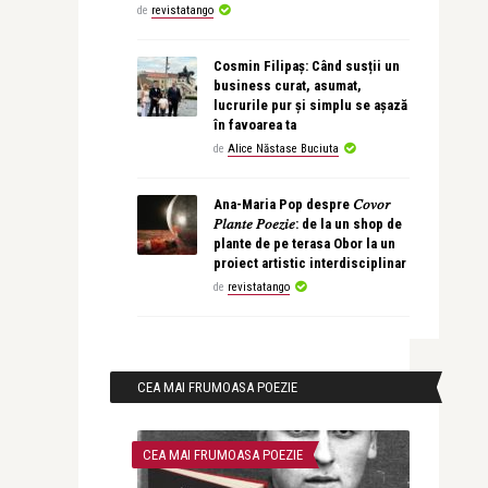
de
revistatango
Cosmin Filipaș: Când susții un
business curat, asumat,
lucrurile pur și simplu se așază
în favoarea ta
de
Alice Năstase Buciuta
Ana-Maria Pop despre 𝐶𝑜𝑣𝑜𝑟
𝑃𝑙𝑎𝑛𝑡𝑒 𝑃𝑜𝑒𝑧𝑖𝑒: de la un shop de
plante de pe terasa Obor la un
proiect artistic interdisciplinar
de
revistatango
CEA MAI FRUMOASA POEZIE
CEA MAI FRUMOASA POEZIE