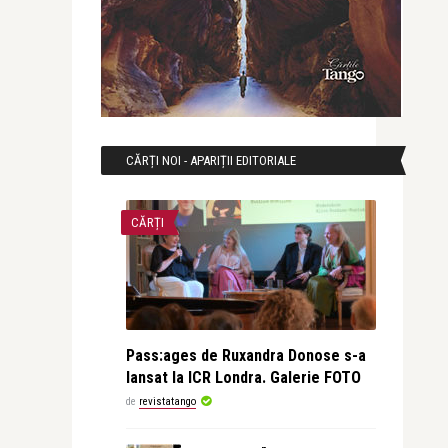
CĂRȚI NOI - APARIȚII EDITORIALE
CĂRȚI
Pass:ages de Ruxandra Donose s-a
lansat la ICR Londra. Galerie FOTO
de
revistatango