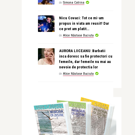
de
Simona Catrina
Nicu Covaci: Tot ce mi-am
propus in viata am reusit! Dar
ce pret am platit…
de
Alice Năstase Buciuta
AURORA LIICEANU: Barbatii
inca doresc sa fie protectori cu
femeile, dar femeile nu mai au
nevoie de protectia lor
de
Alice Năstase Buciuta