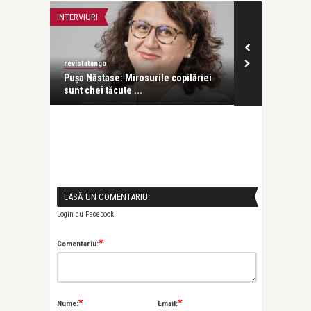
INTERVIURI
CĂRȚI
revistatango
revistatango
cipat la
Pușa Năstase: Mirosurile copilăriei
Pass:ages de
sunt chei tăcute ...
lansat la ICR 
LASĂ UN COMENTARIU:
Login cu Facebook
*
Comentariu:
*
*
Nume:
Email: