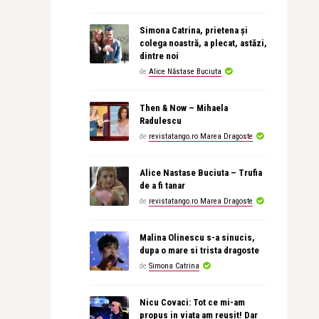
Simona Catrina, prietena și
colega noastră, a plecat, astăzi,
dintre noi
de
Alice Năstase Buciuta
Then & Now – Mihaela
Radulescu
de
revistatango.ro Marea Dragoste
Alice Nastase Buciuta – Trufia
de a fi tanar
de
revistatango.ro Marea Dragoste
Malina Olinescu s-a sinucis,
dupa o mare si trista dragoste
de
Simona Catrina
Nicu Covaci: Tot ce mi-am
propus in viata am reusit! Dar