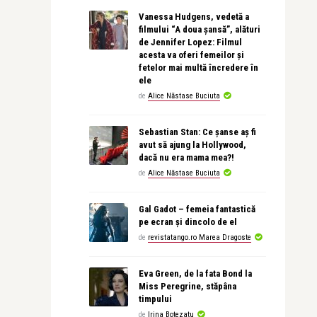
Vanessa Hudgens, vedetă a
filmului “A doua șansă”, alături
de Jennifer Lopez: Filmul
acesta va oferi femeilor și
fetelor mai multă încredere în
ele
de
Alice Năstase Buciuta
Sebastian Stan: Ce șanse aș fi
avut să ajung la Hollywood,
dacă nu era mama mea?!
de
Alice Năstase Buciuta
Gal Gadot – femeia fantastică
pe ecran și dincolo de el
de
revistatango.ro Marea Dragoste
Eva Green, de la fata Bond la
Miss Peregrine, stăpâna
timpului
de
Irina Botezatu