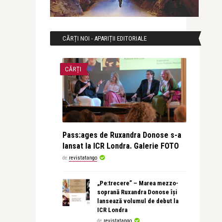
CĂRȚI NOI - APARIȚII EDITORIALE
CĂRȚI
Pass:ages de Ruxandra Donose s-a
lansat la ICR Londra. Galerie FOTO
de
revistatango
„Pe:trecere” – Marea mezzo-
soprană Ruxandra Donose își
lansează volumul de debut la
ICR Londra
de
revistatango