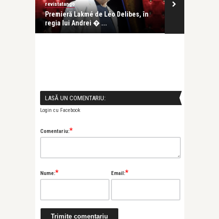
revistatango
revistatango
 al
Premieră Lakmé de Léo Delibes, în
Filmul FJORD 
regia lui Andrei � ...
Mungiu a prim
LASĂ UN COMENTARIU:
Login cu Facebook
*
Comentariu:
*
*
Nume:
Email: