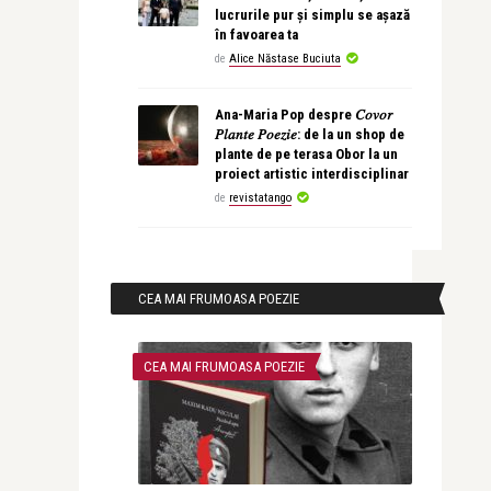
lucrurile pur și simplu se așază
în favoarea ta
de
Alice Năstase Buciuta
Ana-Maria Pop despre 𝐶𝑜𝑣𝑜𝑟
𝑃𝑙𝑎𝑛𝑡𝑒 𝑃𝑜𝑒𝑧𝑖𝑒: de la un shop de
plante de pe terasa Obor la un
proiect artistic interdisciplinar
de
revistatango
CEA MAI FRUMOASA POEZIE
CEA MAI FRUMOASA POEZIE