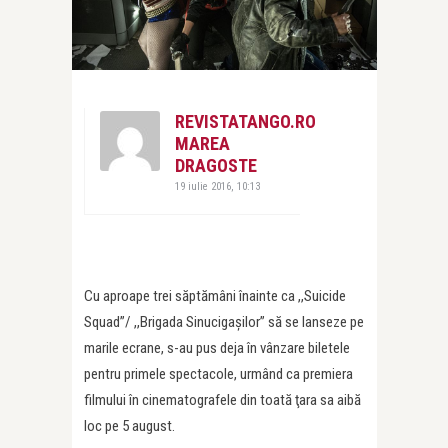
REVISTATANGO.RO
MAREA
DRAGOSTE
19 iulie 2016, 10:13
Cu aproape trei săptămâni înainte ca ,,Suicide
Squad”/ ,,Brigada Sinucigaşilor” să se lanseze pe
marile ecrane, s-au pus deja în vânzare biletele
pentru primele spectacole, urmând ca premiera
filmului în cinematografele din toată ţara sa aibă
loc pe 5 august.