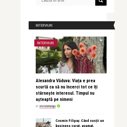
INTERVIURI
INTERVIURI
Alexandra Văduva: Viața e prea
scurtă ca să nu încerci tot ce îți
stârnește interesul. Timpul nu
așteaptă pe nimeni
de
revistatango
Cosmin Filipaș: Când susții un
business curat, asumat,