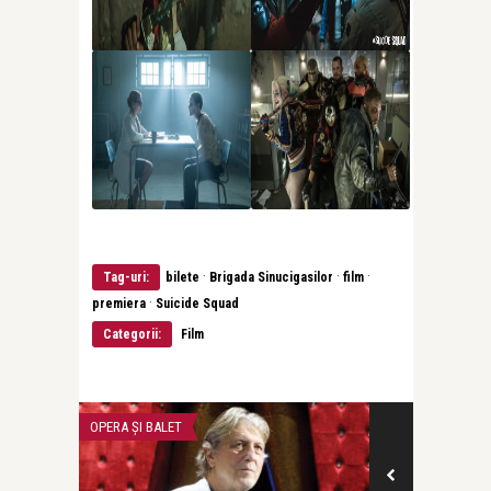
·
·
·
Tag-uri:
bilete
Brigada Sinucigasilor
film
·
premiera
Suicide Squad
Categorii:
Film
OPERA ȘI BALET
FILM