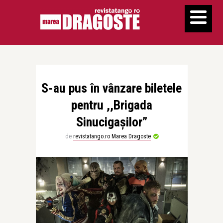
S-au pus în vânzare biletele
pentru ,,Brigada
Sinucigaşilor”
de
revistatango.ro Marea Dragoste