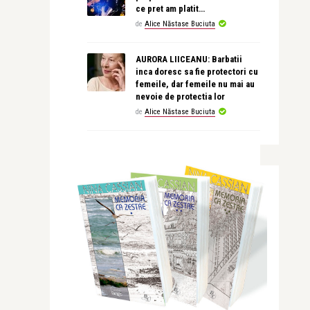
ce pret am platit…
de
Alice Năstase Buciuta
AURORA LIICEANU: Barbatii
inca doresc sa fie protectori cu
femeile, dar femeile nu mai au
nevoie de protectia lor
de
Alice Năstase Buciuta