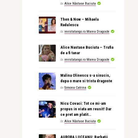
de
Alice Năstase Buciuta
Then & Now – Mihaela
Radulescu
de
revistatango.ro Marea Dragoste
Alice Nastase Buciuta – Trufia
de a fi tanar
de
revistatango.ro Marea Dragoste
Malina Olinescu s-a sinucis,
dupa o mare si trista dragoste
de
Simona Catrina
Nicu Covaci: Tot ce mi-am
propus in viata am reusit! Dar
ce pret am platit…
de
Alice Năstase Buciuta
AURORA LIICEANU: Barbatii