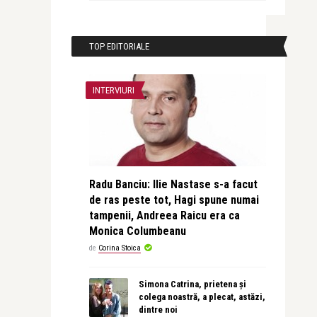
TOP EDITORIALE
INTERVIURI
Radu Banciu: Ilie Nastase s-a facut
de ras peste tot, Hagi spune numai
tampenii, Andreea Raicu era ca
Monica Columbeanu
de
Corina Stoica
Simona Catrina, prietena și
colega noastră, a plecat, astăzi,
dintre noi