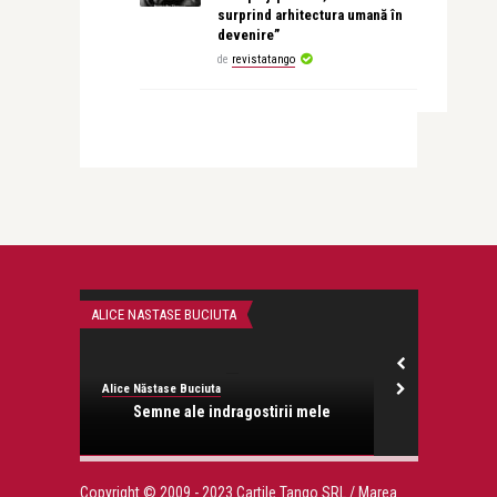
surprind arhitectura umană în
devenire”
de
revistatango
ALICE NASTASE BUCIUTA
DOSAR
Alice Năstase Buciuta
revistatango.ro
medie la
Semne ale indragostirii mele
Lindsey Von
Copyright © 2009 - 2023 Cartile Tango SRL / Marea