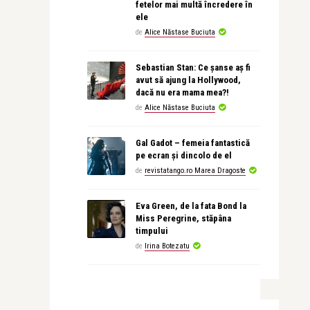
fetelor mai multă încredere în
ele
de
Alice Năstase Buciuta
Sebastian Stan: Ce șanse aș fi
avut să ajung la Hollywood,
dacă nu era mama mea?!
de
Alice Năstase Buciuta
Gal Gadot – femeia fantastică
pe ecran și dincolo de el
de
revistatango.ro Marea Dragoste
Eva Green, de la fata Bond la
Miss Peregrine, stăpâna
timpului
de
Irina Botezatu