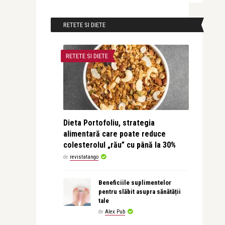
RETETE SI DIETE
RETETE SI DIETE
Dieta Portofoliu, strategia
alimentară care poate reduce
colesterolul „rău” cu până la 30%
de
revistatango
Beneficiile suplimentelor
pentru slăbit asupra sănătății
tale
de
Alex Pub