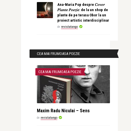
Ana-Maria Pop despre 𝐶𝑜𝑣𝑜𝑟
𝑃𝑙𝑎𝑛𝑡𝑒 𝑃𝑜𝑒𝑧𝑖𝑒: de la un shop de
plante de pe terasa Obor la un
proiect artistic interdisciplinar
de
revistatango
CEA MAI FRUMOASA POEZIE
CEA MAI FRUMOASA POEZIE
Maxim Radu Niculai – Sens
de
revistatango