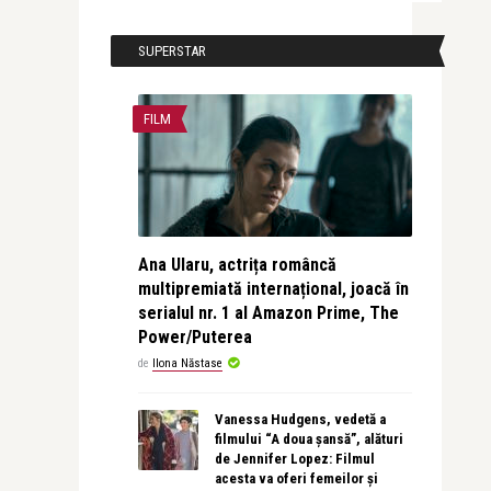
SUPERSTAR
FILM
Ana Ularu, actrița româncă
multipremiată internațional, joacă în
serialul nr. 1 al Amazon Prime, The
Power/Puterea
de
Ilona Năstase
Vanessa Hudgens, vedetă a
filmului “A doua șansă”, alături
de Jennifer Lopez: Filmul
acesta va oferi femeilor și