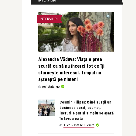
INTERVIURI
INTERVIURI
Alexandra Văduva: Viața e prea
scurtă ca să nu încerci tot ce îți
stârnește interesul. Timpul nu
așteaptă pe nimeni
de
revistatango
Cosmin Filipaș: Când susții un
business curat, asumat,
lucrurile pur și simplu se așază
în favoarea ta
de
Alice Năstase Buciuta