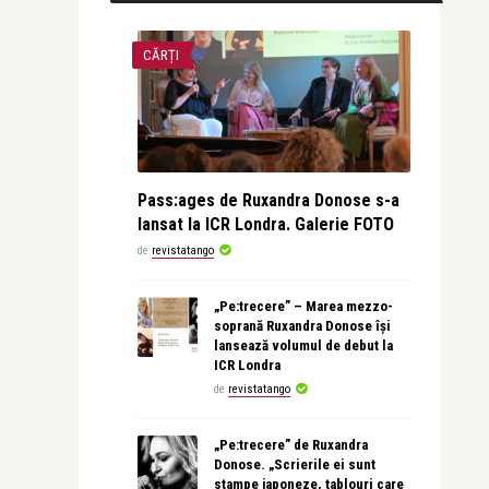
CĂRȚI
Pass:ages de Ruxandra Donose s-a
lansat la ICR Londra. Galerie FOTO
de
revistatango
„Pe:trecere” – Marea mezzo-
soprană Ruxandra Donose își
lansează volumul de debut la
ICR Londra
de
revistatango
„Pe:trecere” de Ruxandra
Donose. „Scrierile ei sunt
stampe japoneze, tablouri care