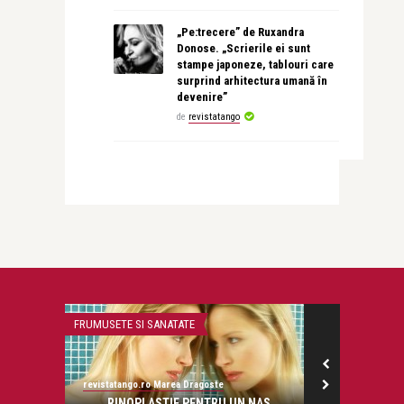
„Pe:trecere” de Ruxandra
Donose. „Scrierile ei sunt
stampe japoneze, tablouri care
surprind arhitectura umană în
devenire”
de
revistatango
FRUMUSETE SI SANATATE
LIFE
revistatango.ro Marea Dragoste
revistatango.ro
onose.
RINOPLASTIE PENTRU UN NAS
Programul te