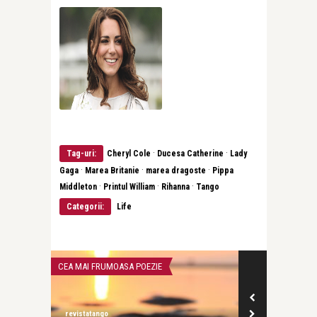
·
·
Tag-uri:
Cheryl Cole
Ducesa Catherine
Lady
·
·
·
Gaga
Marea Britanie
marea dragoste
Pippa
·
·
·
Middleton
Printul William
Rihanna
Tango
Categorii:
Life
CEA MAI FRUMOASA POEZIE
INTERVIURI
revistatango
revistatango