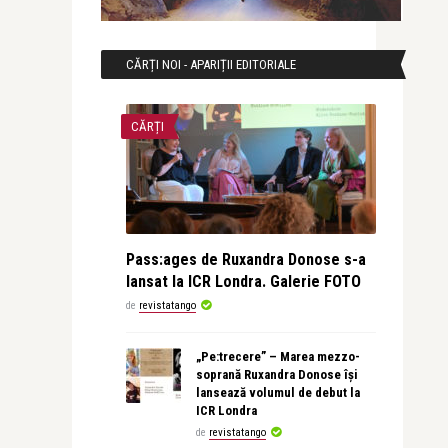
CĂRȚI NOI - APARIȚII EDITORIALE
CĂRȚI
Pass:ages de Ruxandra Donose s-a
lansat la ICR Londra. Galerie FOTO
de
revistatango
„Pe:trecere” – Marea mezzo-
soprană Ruxandra Donose își
lansează volumul de debut la
ICR Londra
de
revistatango