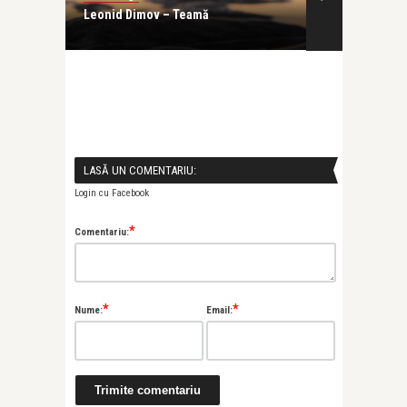
evolut
Leonid Dimov – Teamă
Evelin-Melin
profesia, dar 
LASĂ UN COMENTARIU:
Login cu Facebook
*
Comentariu:
*
*
Nume:
Email: