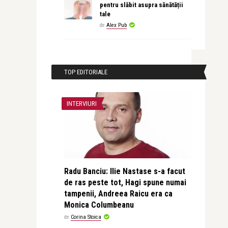
pentru slăbit asupra sănătății
tale
de
Alex Pub
TOP EDITORIALE
INTERVIURI
Radu Banciu: Ilie Nastase s-a facut
de ras peste tot, Hagi spune numai
tampenii, Andreea Raicu era ca
Monica Columbeanu
de
Corina Stoica