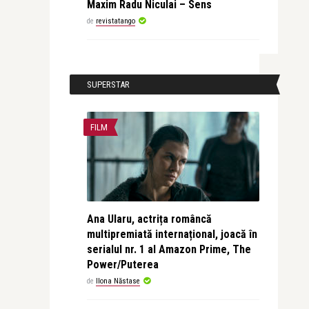
Maxim Radu Niculai – Sens
de
revistatango
SUPERSTAR
FILM
Ana Ularu, actrița româncă
multipremiată internațional, joacă în
serialul nr. 1 al Amazon Prime, The
Power/Puterea
de
Ilona Năstase