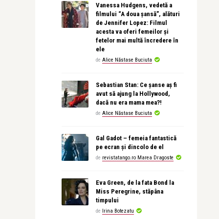
Vanessa Hudgens, vedetă a
filmului “A doua șansă”, alături
de Jennifer Lopez: Filmul
acesta va oferi femeilor și
fetelor mai multă încredere în
ele
de
Alice Năstase Buciuta
Sebastian Stan: Ce șanse aș fi
avut să ajung la Hollywood,
dacă nu era mama mea?!
de
Alice Năstase Buciuta
Gal Gadot – femeia fantastică
pe ecran și dincolo de el
de
revistatango.ro Marea Dragoste
Eva Green, de la fata Bond la
Miss Peregrine, stăpâna
timpului
de
Irina Botezatu