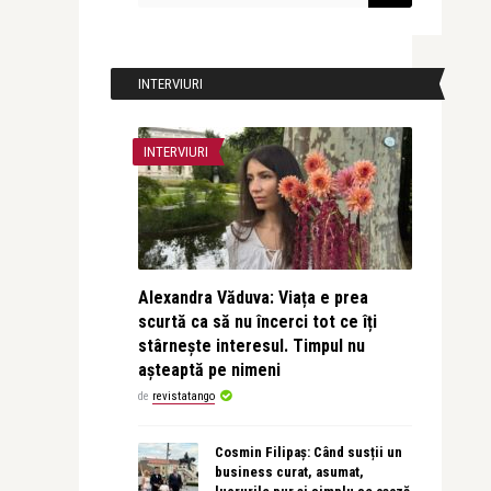
INTERVIURI
INTERVIURI
Alexandra Văduva: Viața e prea
scurtă ca să nu încerci tot ce îți
stârnește interesul. Timpul nu
așteaptă pe nimeni
de
revistatango
Cosmin Filipaș: Când susții un
business curat, asumat,