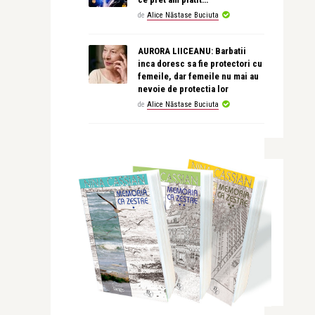
de
Alice Năstase Buciuta
AURORA LIICEANU: Barbatii
inca doresc sa fie protectori cu
femeile, dar femeile nu mai au
nevoie de protectia lor
de
Alice Năstase Buciuta