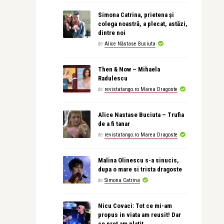
Simona Catrina, prietena și
colega noastră, a plecat, astăzi,
dintre noi
de
Alice Năstase Buciuta
Then & Now – Mihaela
Radulescu
de
revistatango.ro Marea Dragoste
Alice Nastase Buciuta – Trufia
de a fi tanar
de
revistatango.ro Marea Dragoste
Malina Olinescu s-a sinucis,
dupa o mare si trista dragoste
de
Simona Catrina
Nicu Covaci: Tot ce mi-am
propus in viata am reusit! Dar
ce pret am platit…