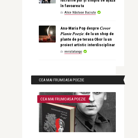
lucrurile pur și simplu se așază
în favoarea ta
de
Alice Năstase Buciuta
Ana-Maria Pop despre 𝐶𝑜𝑣𝑜𝑟
𝑃𝑙𝑎𝑛𝑡𝑒 𝑃𝑜𝑒𝑧𝑖𝑒: de la un shop de
plante de pe terasa Obor la un
proiect artistic interdisciplinar
de
revistatango
CEA MAI FRUMOASA POEZIE
CEA MAI FRUMOASA POEZIE