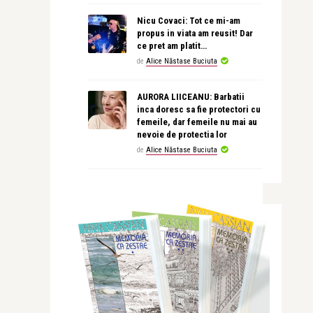
Nicu Covaci: Tot ce mi-am
propus in viata am reusit! Dar
ce pret am platit…
de
Alice Năstase Buciuta
AURORA LIICEANU: Barbatii
inca doresc sa fie protectori cu
femeile, dar femeile nu mai au
nevoie de protectia lor
de
Alice Năstase Buciuta