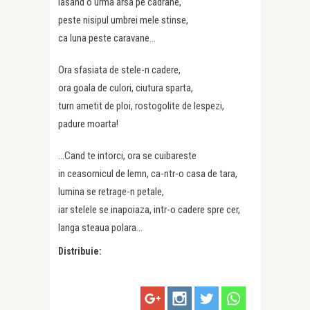
lasand o urma arsa pe cadrane,
peste nisipul umbrei mele stinse,
ca luna peste caravane…
Ora sfasiata de stele-n cadere,
ora goala de culori, ciutura sparta,
turn ametit de ploi, rostogolite de lespezi,
padure moarta!
…Cand te intorci, ora se cuibareste
in ceasornicul de lemn, ca-ntr-o casa de tara,
lumina se retrage-n petale,
iar stelele se inapoiaza, intr-o cadere spre cer,
langa steaua polara…
Distribuie: