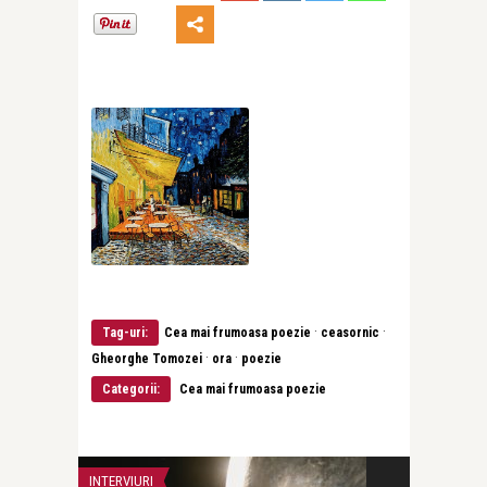
·
·
Tag-uri:
Cea mai frumoasa poezie
ceasornic
·
·
Gheorghe Tomozei
ora
poezie
Categorii:
Cea mai frumoasa poezie
INTERVIURI
CEA MAI FRUMOA