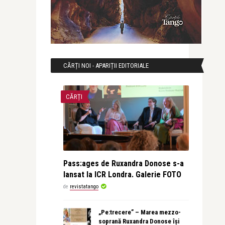
CĂRȚI NOI - APARIȚII EDITORIALE
CĂRȚI
Pass:ages de Ruxandra Donose s-a
lansat la ICR Londra. Galerie FOTO
de
revistatango
„Pe:trecere” – Marea mezzo-
soprană Ruxandra Donose își