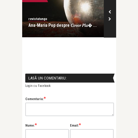
revistatango
revistatango
Ana-Maria Pop despre 𝐶𝑜𝑣𝑜𝑟 𝑃𝑙𝑎� ...
Magda Isanos
că-i prim� ..
LASĂ UN COMENTARIU:
Login cu Facebook
*
Comentariu:
*
*
Nume:
Email: