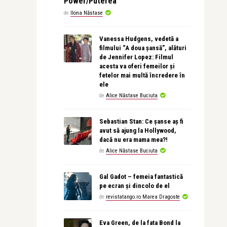
Power/Puterea
de
Ilona Năstase
Vanessa Hudgens, vedetă a
filmului “A doua șansă”, alături
de Jennifer Lopez: Filmul
acesta va oferi femeilor și
fetelor mai multă încredere în
ele
de
Alice Năstase Buciuta
Sebastian Stan: Ce șanse aș fi
avut să ajung la Hollywood,
dacă nu era mama mea?!
de
Alice Năstase Buciuta
Gal Gadot – femeia fantastică
pe ecran și dincolo de el
de
revistatango.ro Marea Dragoste
Eva Green, de la fata Bond la