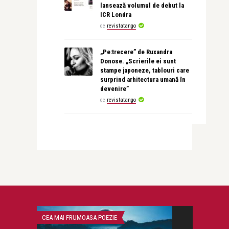
lansează volumul de debut la
ICR Londra
de
revistatango
„Pe:trecere” de Ruxandra
Donose. „Scrierile ei sunt
stampe japoneze, tablouri care
surprind arhitectura umană în
devenire”
de
revistatango
CEA MAI FRUMOASA POEZIE
STIRI