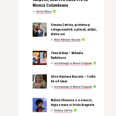
Monica Columbeanu
de
Corina Stoica
Simona Catrina, prietena și
colega noastră, a plecat, astăzi,
dintre noi
de
Alice Năstase Buciuta
Then & Now – Mihaela
Radulescu
de
revistatango.ro Marea Dragoste
Alice Nastase Buciuta – Trufia
de a fi tanar
de
revistatango.ro Marea Dragoste
Malina Olinescu s-a sinucis,
dupa o mare si trista dragoste
de
Simona Catrina