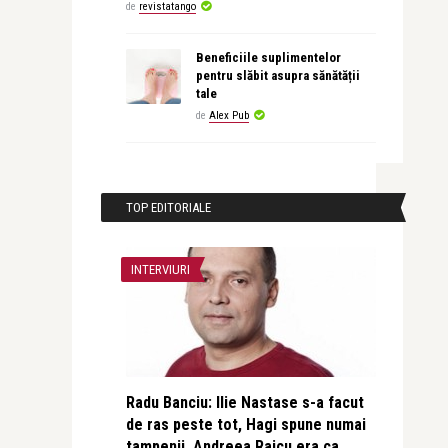
de
revistatango
Beneficiile suplimentelor
pentru slăbit asupra sănătății
tale
de
Alex Pub
TOP EDITORIALE
INTERVIURI
Radu Banciu: Ilie Nastase s-a facut
de ras peste tot, Hagi spune numai
tampenii, Andreea Raicu era ca