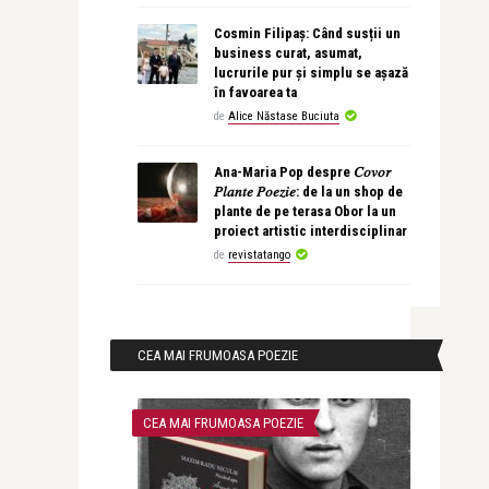
Cosmin Filipaș: Când susții un
business curat, asumat,
lucrurile pur și simplu se așază
în favoarea ta
de
Alice Năstase Buciuta
Ana-Maria Pop despre 𝐶𝑜𝑣𝑜𝑟
𝑃𝑙𝑎𝑛𝑡𝑒 𝑃𝑜𝑒𝑧𝑖𝑒: de la un shop de
plante de pe terasa Obor la un
proiect artistic interdisciplinar
de
revistatango
CEA MAI FRUMOASA POEZIE
CEA MAI FRUMOASA POEZIE