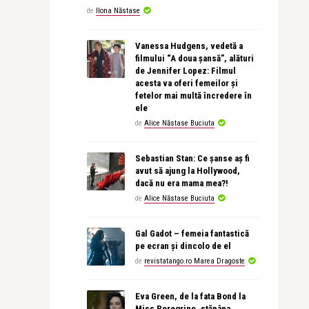
de
Ilona Năstase
Vanessa Hudgens, vedetă a
filmului “A doua șansă”, alături
de Jennifer Lopez: Filmul
acesta va oferi femeilor și
fetelor mai multă încredere în
ele
de
Alice Năstase Buciuta
Sebastian Stan: Ce șanse aș fi
avut să ajung la Hollywood,
dacă nu era mama mea?!
de
Alice Năstase Buciuta
Gal Gadot – femeia fantastică
pe ecran și dincolo de el
de
revistatango.ro Marea Dragoste
Eva Green, de la fata Bond la
Miss Peregrine, stăpâna