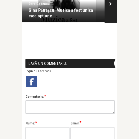
Dara Codescu
Angelica Lambr
ire
Gina Pătrașcu: Muzica a fost unica
Copiii din zo
mea opțiune
LASĂ UN COMENTARIU:
Login cu Facebook
*
Comentariu:
*
*
Nume:
Email: