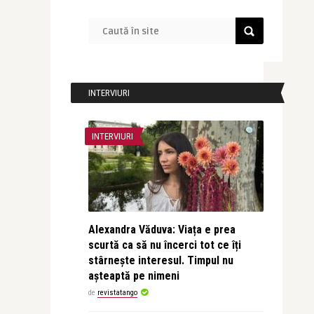
INTERVIURI
INTERVIURI
Alexandra Văduva: Viața e prea
scurtă ca să nu încerci tot ce îți
stârnește interesul. Timpul nu
așteaptă pe nimeni
de
revistatango