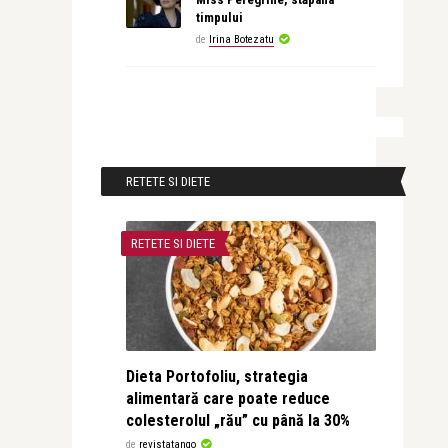
timpului
de
Irina Botezatu
RETETE SI DIETE
RETETE SI DIETE
Dieta Portofoliu, strategia
alimentară care poate reduce
colesterolul „rău” cu până la 30%
de
revistatango