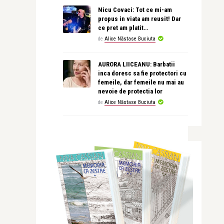
Nicu Covaci: Tot ce mi-am
propus in viata am reusit! Dar
ce pret am platit…
de
Alice Năstase Buciuta
AURORA LIICEANU: Barbatii
inca doresc sa fie protectori cu
femeile, dar femeile nu mai au
nevoie de protectia lor
de
Alice Năstase Buciuta