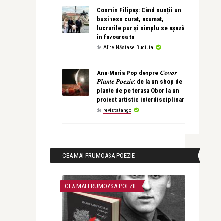
Cosmin Filipaș: Când susții un
business curat, asumat,
lucrurile pur și simplu se așază
în favoarea ta
de
Alice Năstase Buciuta
Ana-Maria Pop despre 𝐶𝑜𝑣𝑜𝑟
𝑃𝑙𝑎𝑛𝑡𝑒 𝑃𝑜𝑒𝑧𝑖𝑒: de la un shop de
plante de pe terasa Obor la un
proiect artistic interdisciplinar
de
revistatango
CEA MAI FRUMOASA POEZIE
CEA MAI FRUMOASA POEZIE