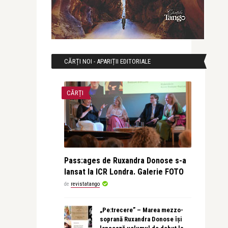
CĂRȚI NOI - APARIȚII EDITORIALE
CĂRȚI
Pass:ages de Ruxandra Donose s-a
lansat la ICR Londra. Galerie FOTO
de
revistatango
„Pe:trecere” – Marea mezzo-
soprană Ruxandra Donose își