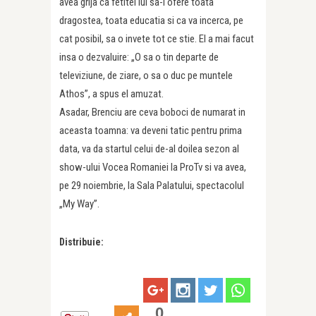
avea grija ca fetitei lui sa-i ofere toata
dragostea, toata educatia si ca va incerca, pe
cat posibil, sa o invete tot ce stie. El a mai facut
insa o dezvaluire: „O sa o tin departe de
televiziune, de ziare, o sa o duc pe muntele
Athos”, a spus el amuzat.
Asadar, Brenciu are ceva boboci de numarat in
aceasta toamna: va deveni tatic pentru prima
data, va da startul celui de-al doilea sezon al
show-ului Vocea Romaniei la ProTv si va avea,
pe 29 noiembrie, la Sala Palatului, spectacolul
„My Way”.
Distribuie:
0