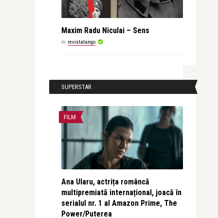
Maxim Radu Niculai – Sens
de
revistatango
SUPERSTAR
FILM
Ana Ularu, actrița româncă
multipremiată internațional, joacă în
serialul nr. 1 al Amazon Prime, The
Power/Puterea