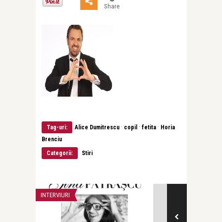
Share
·
·
·
Tag-uri:
Alice Dumitrescu
copil
fetita
Horia
Brenciu
Categorii:
Stiri
INTERVIURI
NU DIN GURA, CI