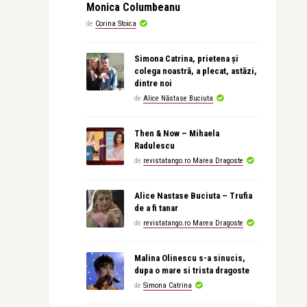
Monica Columbeanu
de
Corina Stoica
Simona Catrina, prietena și
colega noastră, a plecat, astăzi,
dintre noi
de
Alice Năstase Buciuta
Then & Now – Mihaela
Radulescu
de
revistatango.ro Marea Dragoste
Alice Nastase Buciuta – Trufia
de a fi tanar
de
revistatango.ro Marea Dragoste
Malina Olinescu s-a sinucis,
dupa o mare si trista dragoste
de
Simona Catrina