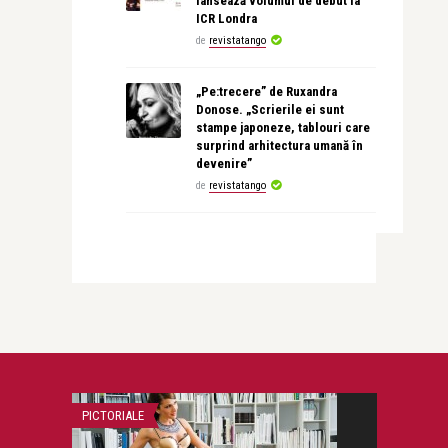
lansează volumul de debut la
ICR Londra
de
revistatango
„Pe:trecere” de Ruxandra
Donose. „Scrierile ei sunt
stampe japoneze, tablouri care
surprind arhitectura umană în
devenire”
de
revistatango
PICTORIALE
LIFE