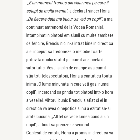
„E un moment frumos din viata mea pe care il
astept de multa vreme”
, a declarat sincer Horia.
„De fiecare data ma bucur sa vad un copil”
, a mai
continuat antrenorul de la Vocea Romaniei.
Intampinat in platoul emisiunii cu multe zambete
de fericire, Brenciu nici n-a intrat bine in direct ca
a si inceput sa fredoneze o melodie foarte
potrivita noului statut pe care il are: acela de
viitor tatic. Vesel si plin de energie asa cum il
stiu toti telespectatorii, Horia a cantat cu toata
inima „O lume minunata in care veti gasi numai
copii”, incercand sa prinda tot platoul intr-o hora
a veseliei. Viitorul bunic Brenciu a aflat si el in
direct ca va avea o nepotica si nu a ezitat sa-si
arate bucuria. „Altfel se vede lumea cand ai un
copil”, a tinut sa precizeze seniorul.
Coplesit de emotii, Horia a promis in direct ca va