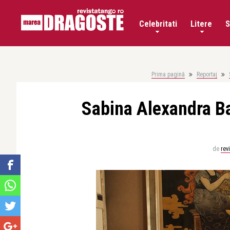
Celebritati
Litere
S
Prima pagină
Reportaj
Sabina Alexandra Bal
de
rev