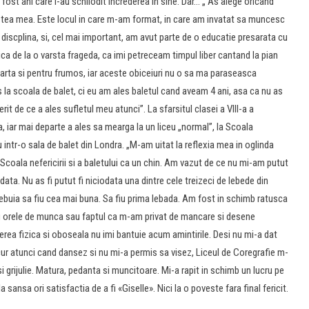
fost ani care i-au schilodit increderea in sine. Dar… „ As alege oricand
tea mea. Este locul in care m-am format, in care am invatat sa muncesc
discplina, si, cel mai important, am avut parte de o educatie presarata cu
ca de la o varsta frageda, ca imi petreceam timpul liber cantand la pian
arta si pentru frumos, iar aceste obiceiuri nu o sa ma paraseasca
s la scoala de balet, ci eu am ales baletul cand aveam 4 ani, asa ca nu as
it de ce a ales sufletul meu atunci”. La sfarsitul clasei a VIII-a a
, iar mai departe a ales sa mearga la un liceu „normal”, la Scoala
u intr-o sala de balet din Londra. „M-am uitat la reflexia mea in oglinda
. Scoala nefericirii si a baletului ca un chin. Am vazut de ce nu mi-am putut
data. Nu as fi putut fi niciodata una dintre cele treizeci de lebede din
rebuia sa fiu cea mai buna. Sa fiu prima lebada. Am fost in schimb ratusca
Nu orele de munca sau faptul ca m-am privat de mancare si desene
rerea fizica si oboseala nu imi bantuie acum amintirile. Desi nu mi-a dat
 atunci cand dansez si nu mi-a permis sa visez, Liceul de Coregrafie m-
si grijulie. Matura, pedanta si muncitoare. Mi-a rapit in schimb un lucru pe
a sansa ori satisfactia de a fi «Giselle». Nici la o poveste fara final fericit.