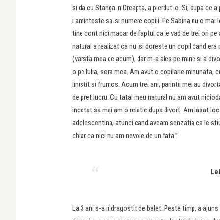
si da cu Stanga-n Dreapta, a pierdut-o. Si, dupa ce a
i aminteste sa-si numere copiii. Pe Sabina nu o mai
tine cont nici macar de faptul ca le vad de trei ori 
natural a realizat ca nu isi doreste un copil cand era
(varsta mea de acum), dar m-a ales pe mine si a divo
o pe Iulia, sora mea. Am avut o copilarie minunata, c
linistit si frumos. Acum trei ani, parintii mei au divort
de pret lucru. Cu tatal meu natural nu am avut nicioda
incetat sa mai am o relatie dupa divort. Am lasat lo
adolescentina, atunci cand aveam senzatia ca le sti
chiar ca nici nu am nevoie de un tata.”
Leb
La 3 ani s-a indragostit de balet. Peste timp, a ajuns