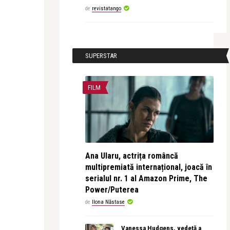
de
revistatango
SUPERSTAR
FILM
Ana Ularu, actrița româncă
multipremiată internațional, joacă în
serialul nr. 1 al Amazon Prime, The
Power/Puterea
de
Ilona Năstase
Vanessa Hudgens, vedetă a