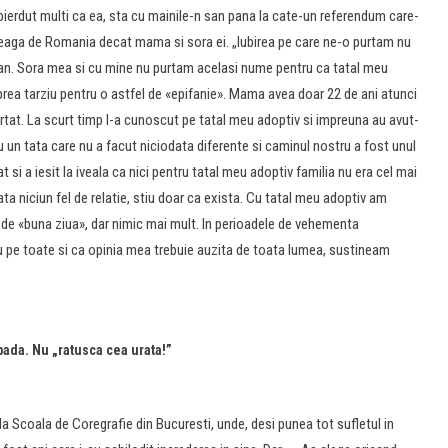
 pierdut multi ca ea, sta cu mainile-n san pana la cate-un referendum care-
 leaga de Romania decat mama si sora ei. „Iubirea pe care ne-o purtam nu
pe an. Sora mea si cu mine nu purtam acelasi nume pentru ca tatal meu
 prea tarziu pentru o astfel de «epifanie». Mama avea doar 22 de ani atunci
rtat. La scurt timp l-a cunoscut pe tatal meu adoptiv si impreuna au avut-
u un tata care nu a facut niciodata diferente si caminul nostru a fost unul
at si a iesit la iveala ca nici pentru tatal meu adoptiv familia nu era cel mai
ta niciun fel de relatie, stiu doar ca exista. Cu tatal meu adoptiv am
c de «buna ziua», dar nimic mai mult. In perioadele de vehementa
u pe toate si ca opinia mea trebuie auzita de toata lumea, sustineam
ada. Nu „ratusca cea urata!”
 la Scoala de Coregrafie din Bucuresti, unde, desi punea tot sufletul in