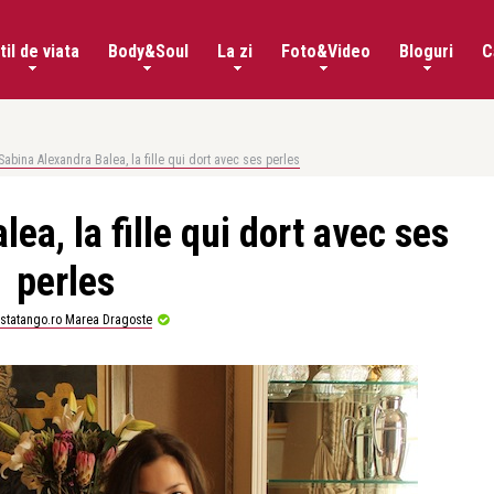
til de viata
Body&Soul
La zi
Foto&Video
Bloguri
C
Sabina Alexandra Balea, la fille qui dort avec ses perles
ea, la fille qui dort avec ses
perles
istatango.ro Marea Dragoste