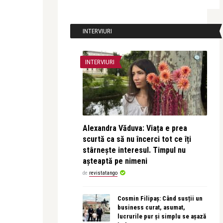
INTERVIURI
INTERVIURI
Alexandra Văduva: Viața e prea
scurtă ca să nu încerci tot ce îți
stârnește interesul. Timpul nu
așteaptă pe nimeni
de
revistatango
Cosmin Filipaș: Când susții un
business curat, asumat,
lucrurile pur și simplu se așază