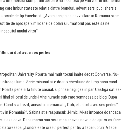
si a internetului sunt putini cei care nu il cunosc pe Emi Gal. In momentul
ng care imbunatateste relatia dintre branduri, advertisers, publishers si
tele sociale de tip Facebook. „Avem echipa de dezvoltare in Romania si pe
vestitie de aproape 2 milioane de dolari si urmatorul pas este sa ne
nceputul anului viitor”.
fille qui dort avec ses perles
tropolitan University. Poarta mai mult tocuri inalte decat Converse. Nu-i
it intreaga lume. Scrie minunat si e doar o chestiune de timp pana cand
 Poarta perle si la tinute casual, si prinse negligée in par. Castiga cat sa-
ei fiind si locul de unde-i vine numele sub care semneaza pe blog. Dupa
ne. Cand s-a trezit, aceasta a remarcat „ Ooh, elle dort avec ses perles”.
nitiv in Romania?”, Sabina stie raspunsul: „Nimic. M-as intoarce doar daca
c la asa ceva. Daca mama sau sora mea ar avea nevoie de ajutor as face
a calatoreasca. „Londra este orasul perfect pentru a face lucruri. A face