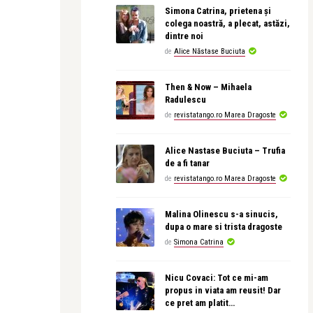
Simona Catrina, prietena și
colega noastră, a plecat, astăzi,
dintre noi
de
Alice Năstase Buciuta
Then & Now – Mihaela
Radulescu
de
revistatango.ro Marea Dragoste
Alice Nastase Buciuta – Trufia
de a fi tanar
de
revistatango.ro Marea Dragoste
Malina Olinescu s-a sinucis,
dupa o mare si trista dragoste
de
Simona Catrina
Nicu Covaci: Tot ce mi-am
propus in viata am reusit! Dar
ce pret am platit…