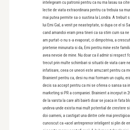
intelegeam cu patronii pentru ca nu ma lasau sa cite
lectie de viata extraordinara pentru ca trebuia sa m
mai putea permite sa o sustina la Londra. A trebuit s
lui Emi Gal, a venit pe neasteptate, si dupa ce el s
cand amandoi eram prea tineri ca sa stim cum sa ne 
am purtat-o nu s-a evaporat, ci dimpotriva, a crescut
prietenie minunata si da, Emi pentru mine este fami
avea nevoie de mine. Nu doar ca il admir si respect 
trecut prin multe schimbari si situatii de viata care n
infatisare, ceea ce uneori este amuzant pentru ca mul
Brainient pentru ca, desi nu mai formam un cuplu, era
decis sa accept pentru ca mi se oferea o sansa sa in
marketing si PR a companiei. Brainient a inceput in 20
de la varsta la care alti baieti doar se joaca in fata 
undeva unde exista mai mult potential de crestere s
doi oameni, a castigat una dintre cele mai prestigioas
cunoscut ca «acel antreprenor inteligent si plin de 