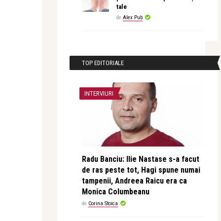
tale
de
Alex Pub
TOP EDITORIALE
INTERVIURI
Radu Banciu: Ilie Nastase s-a facut
de ras peste tot, Hagi spune numai
tampenii, Andreea Raicu era ca
Monica Columbeanu
de
Corina Stoica