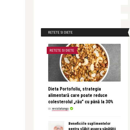
RETETE SI DIETE
RETETE SI DIETE
Dieta Portofoliu, strategia
alimentară care poate reduce
colesterolul „rău” cu până la 30%
de
revistatango
Beneficiile suplimentelor
pentru slăbit asupra sănătății