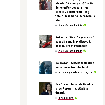
filmului “A doua șansă”, alături
de Jennifer Lopez: Filmul
acesta va oferi femeilor și
fetelor mai multă încredere în
ele
de
Alice Năstase Buciuta
Sebastian Stan: Ce șanse aș fi
avut să ajung la Hollywood,
dacă nu era mama mea?!
de
Alice Năstase Buciuta
Gal Gadot – femeia fantastică
pe ecran și dincolo de el
de
revistatango.ro Marea Dragoste
Eva Green, de la fata Bond la
Miss Peregrine, stăpâna
timpului
de
Irina Botezatu