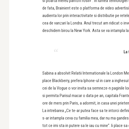
si poarta mereu pantofi rosii»”. In lumea tehnologiei 
de fata, Brainient este o platforma de video advertisi
audienta lor prin interactivitate si distributie pe re
cea de vanzari la Londra. Anul trecut am ridicat o in
deschidem birou la New York. Asta se va intampla la i
La 
Sabina a absolvit Relatii Internationale la London Me
place Blackberry, prefera Iphone-ul in care a inghesu
cei de la Vogue o vor invita sa semneze-n paginile lor.
si permita Parisul macar o data pe an, capitala Frant
ore de mers prin Paris, a adormit, in casa unei priete
La intrebarea „Ce te-ar putea face sa te intorci defi
s-ar intampla ceva cu familia mea, dar nu ma gandes
tot ce imi sta in putere sa le iau cu mine”. Ii place s