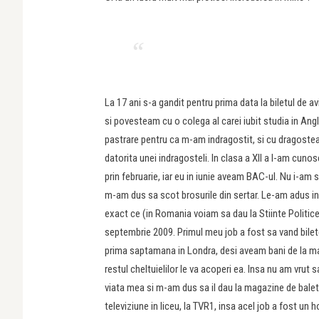
La 17 ani s-a gandit pentru prima data la biletul de 
si povesteam cu o colega al carei iubit studia in Ang
pastrare pentru ca m-am indragostit, si cu dragostea l
datorita unei indragosteli. In clasa a XII a l-am cunos
prin februarie, iar eu in iunie aveam BAC-ul. Nu i-am 
m-am dus sa scot brosurile din sertar. Le-am adus in
exact ce (in Romania voiam sa dau la Stiinte Politic
septembrie 2009. Primul meu job a fost sa vand bilete
prima saptamana in Londra, desi aveam bani de la mama
restul cheltuielilor le va acoperi ea. Insa nu am vrut
viata mea si m-am dus sa il dau la magazine de balet,
televiziune in liceu, la TVR1, insa acel job a fost u