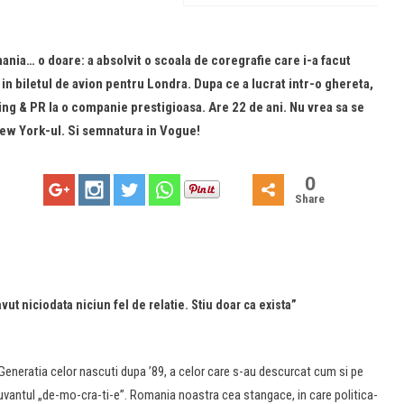
mania… o doare: a absolvit o scoala de coregrafie care i-a facut
in biletul de avion pentru Londra. Dupa ce a lucrat intr-o ghereta,
ing & PR la o companie prestigioasa. Are 22 de ani. Nu vrea sa se
New York-ul. Si semnatura in Vogue!
0
Share
vut niciodata niciun fel de relatie. Stiu doar ca exista”
. Generatia celor nascuti dupa ’89, a celor care s-au descurcat cum si pe
uvantul „de-mo-cra-ti-e”. Romania noastra cea stangace, in care politica-