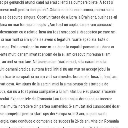
sc pe genunchi atunci cand nu erau clienti sa cumpere bilete. A fost o
uncesc mult pentru bani putini”. Odata cu criza economica, mama nu isi
a se descurce singura. Oportunitatea de a lucra la Brainient, business-ul
i Sabina nu mai formau un cuplu. „Am fost un cuplu, dar ne-am cunoscut
descurcam cu o relatie. Insa am fost norocosi si dragostea pe care ne-
 si mai mult si am ajuns sa avem o legatura foarte speciala. Este o
lia mea. Este omul pentru care m-as duce la capatul pamantului daca ar
foarte mult, dar am invatat enorm de la el, am crescut impreuna si am
e-au unit si mai tare. Ne asemanam foarte mult, si la caracter si la
ti oameni cred ca suntem frati. Initial nu am vrut sa accept jobul la
m foarte apropiati si nu am vrut sa amestec borcanele. Insa, in final, am
vat ceva. Am ajuns de la sarcini mici la a ma ocupa de strategia de
09, dar nu a fost prima companie a lui Emi Gal. Lui i-au placut afacerile
blocului. Experientele din Romania l-au facut sa isi doreasca sa incerce
i mai multa incredere din partea oamenilor. S-a mutat aici cunoscand doar
e competitii pentru start-ups din Europa si, in 3 ani, a ajuns sa fie
energie, care conduce o companie de succes la 26 de ani, vine din Romania