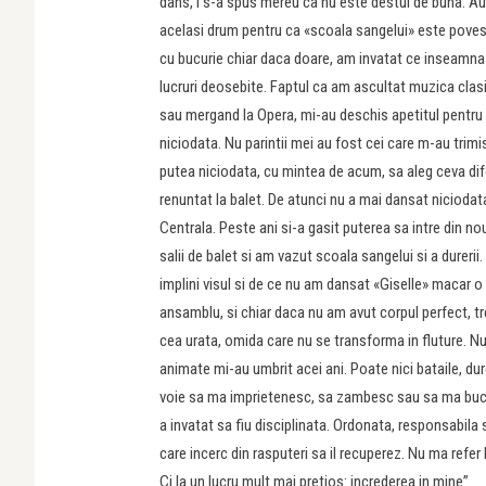
dans, i s-a spus mereu ca nu este destul de buna. Au 
acelasi drum pentru ca «scoala sangelui» este poves
cu bucurie chiar daca doare, am invatat ce inseamna 
lucruri deosebite. Faptul ca am ascultat muzica clasi
sau mergand la Opera, mi-au deschis apetitul pentru 
niciodata. Nu parintii mei au fost cei care m-au trimi
putea niciodata, cu mintea de acum, sa aleg ceva difer
renuntat la balet. De atunci nu a mai dansat niciodata
Centrala. Peste ani si-a gasit puterea sa intre din no
salii de balet si am vazut scoala sangelui si a durerii
implini visul si de ce nu am dansat «Giselle» macar o 
ansamblu, si chiar daca nu am avut corpul perfect, t
cea urata, omida care nu se transforma in fluture. 
animate mi-au umbrit acei ani. Poate nici bataile, du
voie sa ma imprietenesc, sa zambesc sau sa ma bucur
a invatat sa fiu disciplinata. Ordonata, responsabila 
care incerc din rasputeri sa il recuperez. Nu ma refer l
Ci la un lucru mult mai pretios: increderea in mine”.