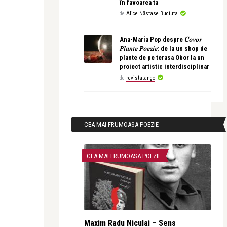
în favoarea ta
de
Alice Năstase Buciuta
Ana-Maria Pop despre 𝐶𝑜𝑣𝑜𝑟
𝑃𝑙𝑎𝑛𝑡𝑒 𝑃𝑜𝑒𝑧𝑖𝑒: de la un shop de
plante de pe terasa Obor la un
proiect artistic interdisciplinar
de
revistatango
CEA MAI FRUMOASA POEZIE
CEA MAI FRUMOASA POEZIE
Maxim Radu Niculai – Sens