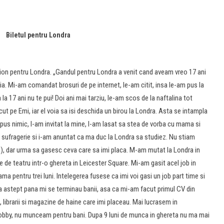
Biletul pentru Londra
avion pentru Londra. „Gandul pentru Londra a venit cand aveam vreo 17 ani
lia. Mi-am comandat brosuri de pe internet, le-am citit, insa le-am pus la
a 17 ani nu te pui! Doi ani mai tarziu, le-am scos de la naftalina tot
cut pe Emi, iar el voia sa isi deschida un birou la Londra. Asta se intampla
spus nimic, l-am invitat la mine, l-am lasat sa stea de vorba cu mama si
 sufragerie si i-am anuntat ca ma duc la Londra sa studiez. Nu stiam
e), dar urma sa gasesc ceva care sa imi placa. M-am mutat la Londra in
 de teatru intr-o ghereta in Leicester Square. Mi-am gasit acel job in
 pentru trei luni. Intelegerea fusese ca imi voi gasi un job part time si
 sa astept pana mi se terminau banii, asa ca mi-am facut primul CV din
 librarii si magazine de haine care imi placeau. Mai lucrasem in
n hobby, nu munceam pentru bani. Dupa 9 luni de munca in ghereta nu ma mai