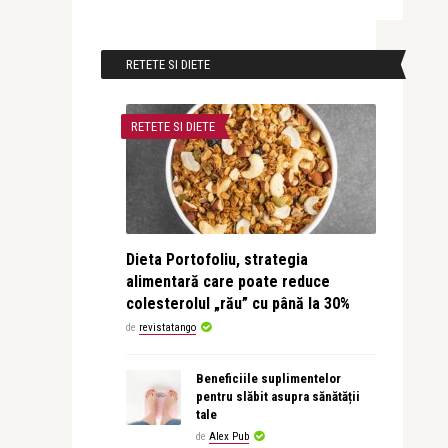
RETETE SI DIETE
RETETE SI DIETE
Dieta Portofoliu, strategia
alimentară care poate reduce
colesterolul „rău” cu până la 30%
de
revistatango
Beneficiile suplimentelor
pentru slăbit asupra sănătății
tale
de
Alex Pub