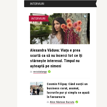
INTERVIURI
INTERVIURI
Alexandra Văduva: Viața e prea
scurtă ca să nu încerci tot ce îți
stârnește interesul. Timpul nu
așteaptă pe nimeni
de
revistatango
Cosmin Filipaș: Când susții un
business curat, asumat,
lucrurile pur și simplu se așază
în favoarea ta
de
Alice Năstase Buciuta