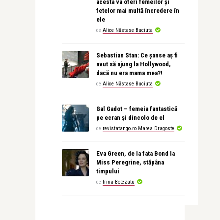
acesta va oferi femeilor și
fetelor mai multă încredere în
ele
de
Alice Năstase Buciuta
Sebastian Stan: Ce șanse aș fi
avut să ajung la Hollywood,
dacă nu era mama mea?!
de
Alice Năstase Buciuta
Gal Gadot – femeia fantastică
pe ecran și dincolo de el
de
revistatango.ro Marea Dragoste
Eva Green, de la fata Bond la
Miss Peregrine, stăpâna
timpului
de
Irina Botezatu