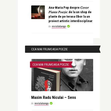
Ana-Maria Pop despre 𝐶𝑜𝑣𝑜𝑟
𝑃𝑙𝑎𝑛𝑡𝑒 𝑃𝑜𝑒𝑧𝑖𝑒: de la un shop de
plante de pe terasa Obor la un
proiect artistic interdisciplinar
de
revistatango
CEA MAI FRUMOASA POEZIE
CEA MAI FRUMOASA POEZIE
Maxim Radu Niculai – Sens
de
revistatango