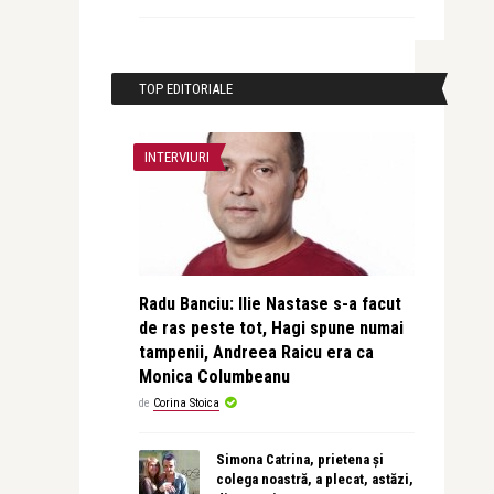
TOP EDITORIALE
INTERVIURI
Radu Banciu: Ilie Nastase s-a facut
de ras peste tot, Hagi spune numai
tampenii, Andreea Raicu era ca
Monica Columbeanu
de
Corina Stoica
Simona Catrina, prietena și
colega noastră, a plecat, astăzi,