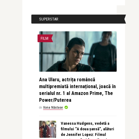
SUPERSTAR
FILM
Ana Ularu, actrița româncă
multipremiată internațional, joacă în
serialul nr. 1 al Amazon Prime, The
Power/Puterea
de
Ilona Năstase
Vanessa Hudgens, vedetă a
filmului “A doua șansă”, alături
de Jennifer Lopez: Filmul