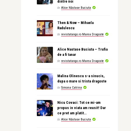
dintre noi
de
Alice Năstase Buciuta
Then & Now – Mihaela
Radulescu
de
revistatango.ro Marea Dragoste
Alice Nastase Buciuta – Trufia
de a fi tanar
de
revistatango.ro Marea Dragoste
Malina Olinescu s-a sinucis,
dupa o mare si trista dragoste
de
Simona Catrina
Nicu Covaci: Tot ce mi-am
propus in viata am reusit! Dar
ce pret am platit…
de
Alice Năstase Buciuta