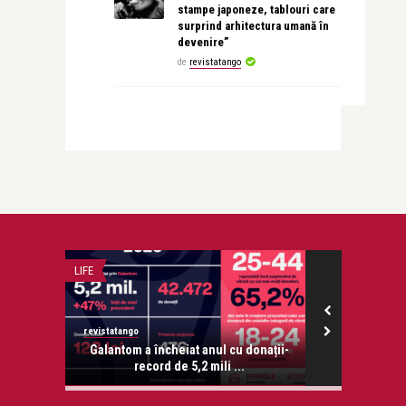
stampe japoneze, tablouri care
surprind arhitectura umană în
devenire”
de
revistatango
LIFE
LIFE
revistatango
revistatango.ro
onose.
Galantom a încheiat anul cu donații-
Razvan Suma,
record de 5,2 mili ...
intr