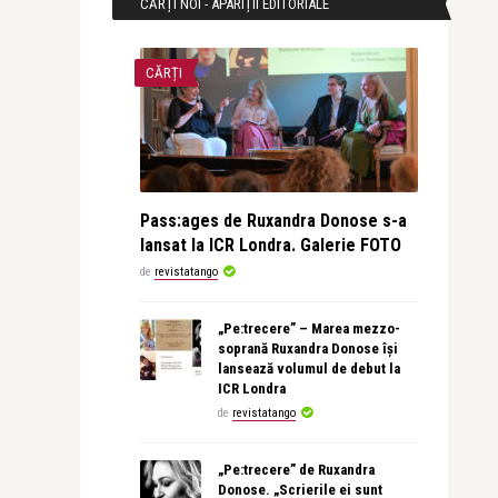
CĂRȚI NOI - APARIȚII EDITORIALE
CĂRȚI
Pass:ages de Ruxandra Donose s-a
lansat la ICR Londra. Galerie FOTO
de
revistatango
„Pe:trecere” – Marea mezzo-
soprană Ruxandra Donose își
lansează volumul de debut la
ICR Londra
de
revistatango
„Pe:trecere” de Ruxandra
Donose. „Scrierile ei sunt