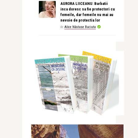
AURORA LIICEANU: Barbatii
inca doresc sa fie protectori cu
femeile, dar femeile nu mai au
nevoie de protectia lor
de
Alice Năstase Buciuta