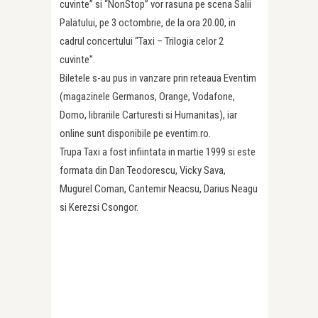
cuvinte” si “NonStop” vor rasuna pe scena Salii
Palatului, pe 3 octombrie, de la ora 20.00, in
cadrul concertului “Taxi – Trilogia celor 2
cuvinte”.
Biletele s-au pus in vanzare prin reteaua Eventim
(magazinele Germanos, Orange, Vodafone,
Domo, librariile Carturesti si Humanitas), iar
online sunt disponibile pe eventim.ro.
Trupa Taxi a fost infiintata in martie 1999 si este
formata din Dan Teodorescu, Vicky Sava,
Mugurel Coman, Cantemir Neacsu, Darius Neagu
si Kerezsi Csongor.