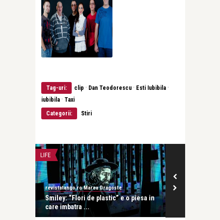
·
·
·
Tag-uri:
clip
Dan Teodorescu
Esti Iubibila
·
iubibila
Taxi
Categorii:
Stiri
LIFE
FILM
revistatango.ro Marea Dragoste
revistatango.ro
care
Smiley: “Flori de plastic” e o piesa in
S-a lansat S
care imbatra ...
interpretat d