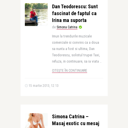
Dan Teodorescu: Sunt
fascinat de faptul ca
Irina ma suporta
de
Simona Catrina
Imun la trendurile muzicale
comerciale si convins ca a doua
sa nunta a fost si ultima, Dan
Teodorescu, solistul trupei Taxi,
refuza, in continuare, sa ia viata ..
CITEȘTE ÎN CONTINUARE
15 martie 2013, 12:13
Simona Catrina –
Masaj exotic cu mesaj