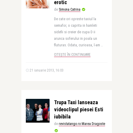
erotic
de
Simona Catrina
De cate ori opreste taxiul la
semafor, o caprita in hamleti
sidefii si creier de cupa D ii
arunca soferului in poala un
fluturas. Odata, curioasa, l-am ..
CITEȘTE ÎN CONTINUARE
21 ianuarie 2013, 16:03
Trupa Taxi lanseaza
videoclipul piesei Esti
iubibila
de
revistatango.ro Marea Dragoste