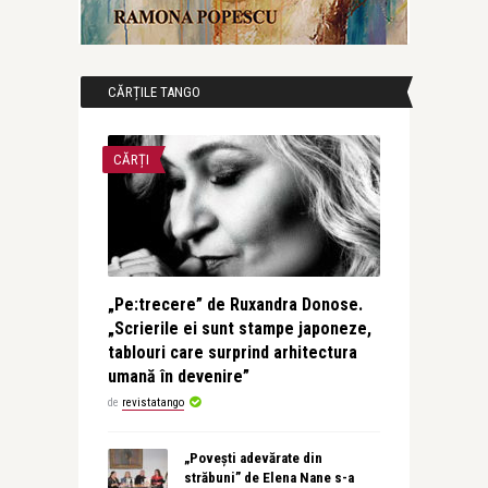
CĂRȚILE TANGO
CĂRȚI
„Pe:trecere” de Ruxandra Donose.
„Scrierile ei sunt stampe japoneze,
tablouri care surprind arhitectura
umană în devenire”
de
revistatango
„Povești adevărate din
străbuni” de Elena Nane s-a