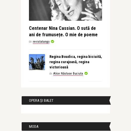
Centenar Nina Cassian. O sută de
ani de frumusețe. O mie de poeme
de
revistatango
Regina Boudica, regina biciuită,
regina curajoasă, regina
victorioasă
de
Alice Năstase Buciuta
OPERA ȘI BALET
MODA