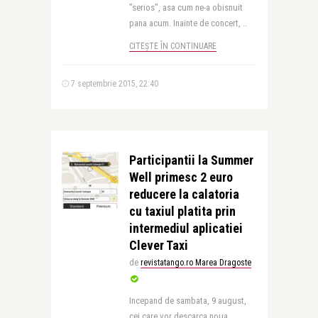
"serios", asa cum ne-a obisnuit
pana acum. Inainte de concert, ..
CITEȘTE ÎN CONTINUARE
7 septembrie 2015, 22:40
Participantii la Summer
Well primesc 2 euro
reducere la calatoria
cu taxiul platita prin
intermediul aplicatiei
Clever Taxi
de
revistatango.ro Marea Dragoste
Incepand de sambata, 9 august,
cei care vor descarca noua