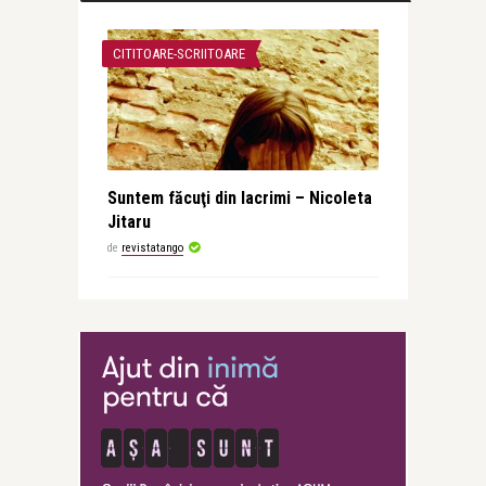
CITITOARE-SCRIITOARE
Suntem făcuţi din lacrimi – Nicoleta
Jitaru
de
revistatango