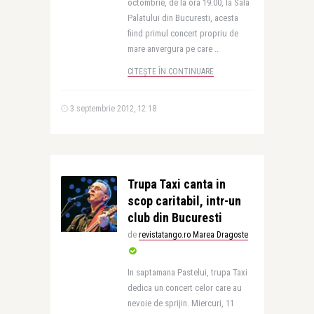
octombrie, de la ora 19.00, la Sala
Palatului din Bucuresti, acesta
fiind primul concert propriu de
mare anvergura pe care ..
CITEȘTE ÎN CONTINUARE
3 septembrie 2012, 12:18
Trupa Taxi canta in
scop caritabil, intr-un
club din Bucuresti
de
revistatango.ro Marea Dragoste
In saptamana Pastelui, trupa Taxi
dedica un concert celor care au
nevoie de sprijin. Miercuri, 11