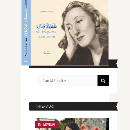
CAUTĂ ÎN SITE
INTERVIURI
INTERVIURI