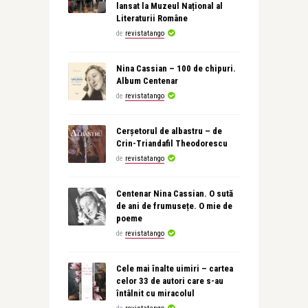
lansat la Muzeul Național al
Literaturii Române
de
revistatango
Nina Cassian – 100 de chipuri.
Album Centenar
de
revistatango
Cerșetorul de albastru – de
Crin-Triandafil Theodorescu
de
revistatango
Centenar Nina Cassian. O sută
de ani de frumusețe. O mie de
poeme
de
revistatango
Cele mai înalte uimiri – cartea
celor 33 de autori care s-au
întâlnit cu miracolul