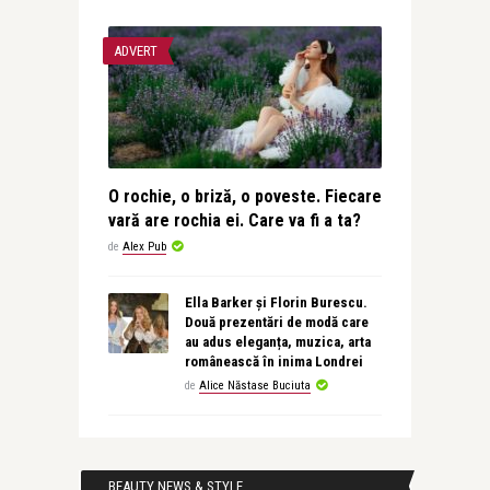
ADVERT
O rochie, o briză, o poveste. Fiecare
vară are rochia ei. Care va fi a ta?
de
Alex Pub
Ella Barker și Florin Burescu.
Două prezentări de modă care
au adus eleganța, muzica, arta
românească în inima Londrei
de
Alice Năstase Buciuta
BEAUTY NEWS & STYLE