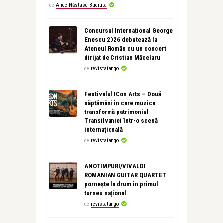
de
Alice Năstase Buciuta
Concursul Internațional George
Enescu 2026 debutează la
Ateneul Român cu un concert
dirijat de Cristian Măcelaru
de
revistatango
Festivalul ICon Arts – Două
săptămâni în care muzica
transformă patrimoniul
Transilvaniei într-o scenă
internațională
de
revistatango
ANOTIMPURI/VIVALDI
ROMANIAN GUITAR QUARTET
pornește la drum în primul
turneu național
de
revistatango