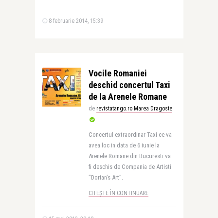
8 februarie 2014, 15:39
Vocile Romaniei
deschid concertul Taxi
de la Arenele Romane
de
revistatango.ro Marea Dragoste
Concertul extraordinar Taxi ce va
avea loc in data de 6 iunie la
Arenele Romane din Bucuresti va
fi deschis de Compania de Artisti
”Dorian’s Art”.
CITEȘTE ÎN CONTINUARE