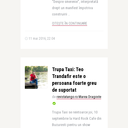
“Despre smerenie”, interpretată
drept un manifest împotriva
construirii ..
CITEȘTE ÎN CONTINUARE
11 mai 2016, 22:04
Trupa Taxi: Teo
Trandafir este o
persoana foarte greu
de suportat
de
revistatango.ro Marea Dragoste
Trupa Taxi se reintoarce joi, 10
septembrie la Hard Rock Cafe din
Bucuresti pentru un show