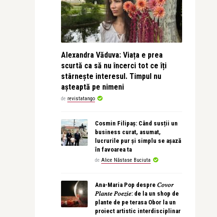
Alexandra Văduva: Viața e prea
scurtă ca să nu încerci tot ce îți
stârnește interesul. Timpul nu
așteaptă pe nimeni
de
revistatango
Cosmin Filipaș: Când susții un
business curat, asumat,
lucrurile pur și simplu se așază
în favoarea ta
de
Alice Năstase Buciuta
Ana-Maria Pop despre 𝐶𝑜𝑣𝑜𝑟
𝑃𝑙𝑎𝑛𝑡𝑒 𝑃𝑜𝑒𝑧𝑖𝑒: de la un shop de
plante de pe terasa Obor la un
proiect artistic interdisciplinar