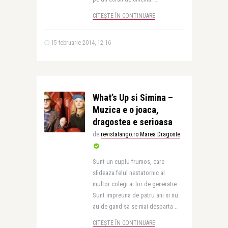
CITEȘTE ÎN CONTINUARE
15 februarie 2014, 12:16
What’s Up si Simina –
Muzica e o joaca,
dragostea e serioasa
de
revistatango.ro Marea Dragoste
Sunt un cuplu frumos, care
sfideaza felul nestatornic al
multor colegi ai lor de generatie.
Sunt impreuna de patru ani si nu
au de gand sa se mai desparta ..
CITEȘTE ÎN CONTINUARE