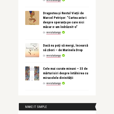
de
revistatango
Dragostea și Restul Vieții de
Marcel Petrișor: “Cartea asta-i
despre speranța pe care nici
măcar n-am îndrăznit-o”
de
revistatango
Dacă nu poţi să mergi, încearcă
să zbori – de Marinela Drop
de
revistatango
Cele mai curate minuni – 33 de
mărturisiri despre întâlnirea cu
miracolele divinității
de
revistatango
MAKE IT SIMPLE