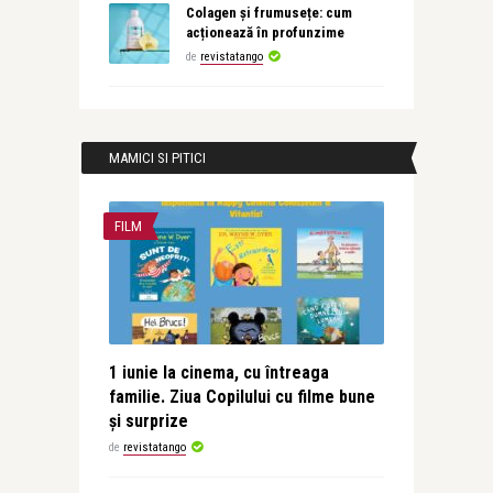
Colagen și frumusețe: cum
acționează în profunzime
de
revistatango
MAMICI SI PITICI
FILM
1 iunie la cinema, cu întreaga
familie. Ziua Copilului cu filme bune
și surprize
de
revistatango