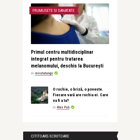
FRUMUSETE SI SANATATE
Primul centru multidisciplinar
integrat pentru tratarea
melanomului, deschis la București
de
revistatango
O rochie, o briză, o poveste.
Fiecare vară are rochia ei. Care
va fi a ta?
de
Alex Pub
CITITOARE-SCRIITOARE