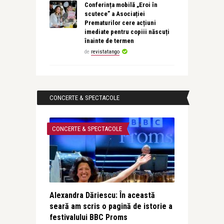
Conferința mobilă „Eroi în
scutece” a Asociației
Prematurilor cere acțiuni
imediate pentru copiii născuți
înainte de termen
de
revistatango
CONCERTE & SPECTACOLE
CONCERTE & SPECTACOLE
Alexandra Dăriescu: În această
seară am scris o pagină de istorie a
festivalului BBC Proms