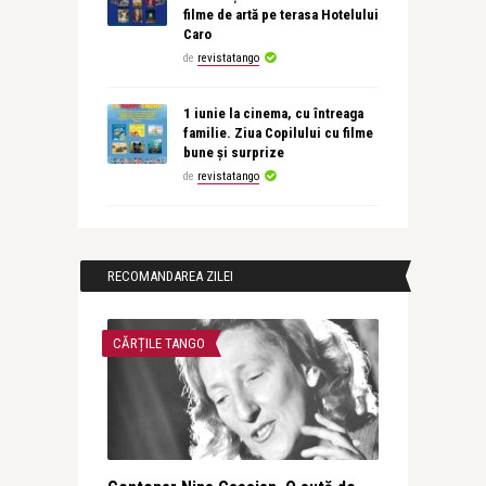
filme de artă pe terasa Hotelului
Caro
de
revistatango
1 iunie la cinema, cu întreaga
familie. Ziua Copilului cu filme
bune și surprize
de
revistatango
RECOMANDAREA ZILEI
CĂRȚILE TANGO