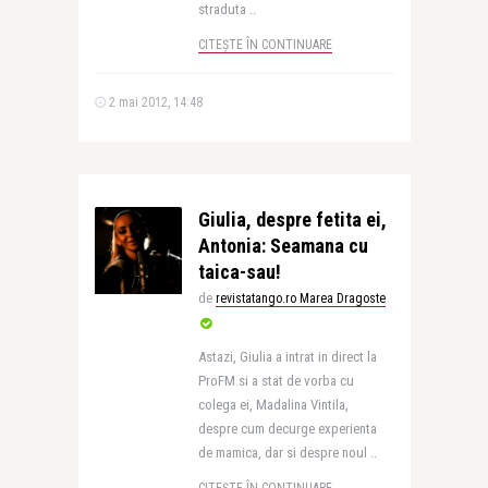
straduta ..
CITEȘTE ÎN CONTINUARE
2 mai 2012, 14:48
Giulia, despre fetita ei,
Antonia: Seamana cu
taica-sau!
de
revistatango.ro Marea Dragoste
Astazi, Giulia a intrat in direct la
ProFM si a stat de vorba cu
colega ei, Madalina Vintila,
despre cum decurge experienta
de mamica, dar si despre noul ..