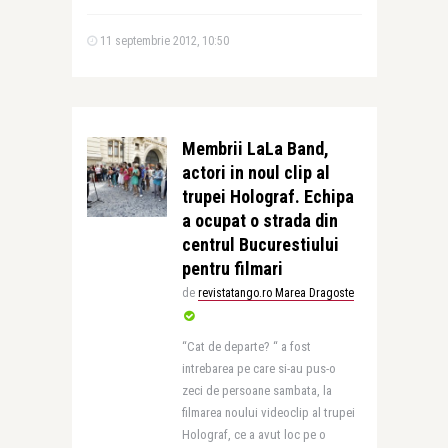
11 septembrie 2012, 10:50
Membrii LaLa Band,
actori in noul clip al
trupei Holograf. Echipa
a ocupat o strada din
centrul Bucurestiului
pentru filmari
de
revistatango.ro Marea Dragoste
“Cat de departe? “ a fost
intrebarea pe care si-au pus-o
zeci de persoane sambata, la
filmarea noului videoclip al trupei
Holograf, ce a avut loc pe o