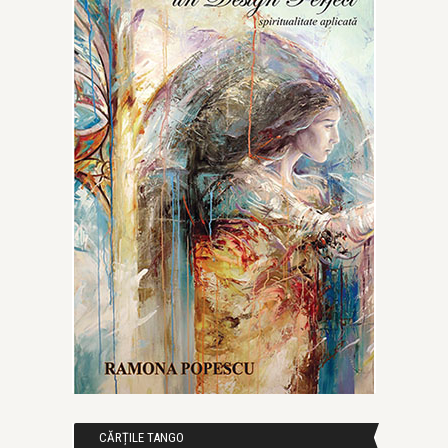
CĂRȚILE TANGO