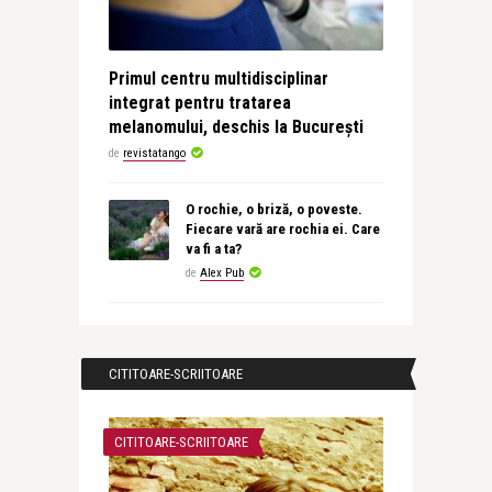
Primul centru multidisciplinar
integrat pentru tratarea
melanomului, deschis la București
de
revistatango
O rochie, o briză, o poveste.
Fiecare vară are rochia ei. Care
va fi a ta?
de
Alex Pub
CITITOARE-SCRIITOARE
CITITOARE-SCRIITOARE