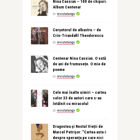
Nina Cassian – 100 de chipuri.
Album Centenar
de
revistatango
Cerșetorul de albastru – de
Crin-Triandafil Theodorescu
de
revistatango
Centenar Nina Cassian. O sută
de ani de frumusețe. O mie de
poeme
de
revistatango
Cele mai înalte uimiri – cartea
celor 33 de autori care s-au
întâlnit cu miracolul
de
revistatango
Dragostea și Restul Vieții de
Marcel Petrișor: “Cartea asta-i
despre speranța pe care nici