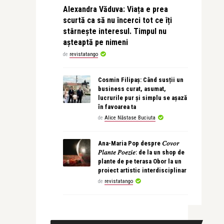
Alexandra Văduva: Viața e prea
scurtă ca să nu încerci tot ce îți
stârnește interesul. Timpul nu
așteaptă pe nimeni
de
revistatango
Cosmin Filipaș: Când susții un
business curat, asumat,
lucrurile pur și simplu se așază
în favoarea ta
de
Alice Năstase Buciuta
Ana-Maria Pop despre 𝐶𝑜𝑣𝑜𝑟
𝑃𝑙𝑎𝑛𝑡𝑒 𝑃𝑜𝑒𝑧𝑖𝑒: de la un shop de
plante de pe terasa Obor la un
proiect artistic interdisciplinar
de
revistatango