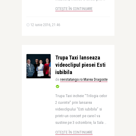
CITEȘTE ÎN CONTINUARE
12 iunie 2016, 21:46
Trupa Taxi lanseaza
videoclipul piesei Esti
iubibila
de
revistatango.ro Marea Dragoste
Trupa Taxi incheie "Trilogia celor
2 cuvinte" prin lansarea
videoclipului "Esti iubibila" si
printr-un concert pe care-l va
sustine pe 3 octombrie, la Sala ..
CITEȘTE ÎN CONTINUARE