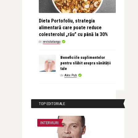
Dieta Portofoliu, strategia
alimentară care poate reduce
colesterolul „rău” cu până la 30%
de
revistatango
Beneficiile suplimentelor
pentru slăbit asupra sănătății
tale
de
Alex Pub
TOP EDITORIALE
INTERVIURI