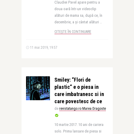
Claudiei Pavel apare pentru a
doua oară într-un videoclip
alături de mama sa, după ce, în
decembrie, a și cântat alături ..
CITEȘTE ÎN CONTINUARE
11 mai 2019, 19:57
Smiley: “Flori de
plastic” e o piesa in
care imbatranesc si in
care povestesc de ce
de
revistatango.ro Marea Dragoste
10 martie 2017. 10 ani de cariera
solo. Prima lansare de piesa si