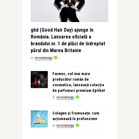
ghd (Good Hair Day) ajunge în
România. Lansarea oficială a
brandului nr. 1 de plăci de îndreptat
părul din Marea Britanie
de
revistatango
Farmec, cel mai mare
producător român de
cosmetice, lansează colecția
de parfumuri premium Epithet
de
revistatango
Colagen și frumusețe: cum
acționează în profunzime
de
revistatango