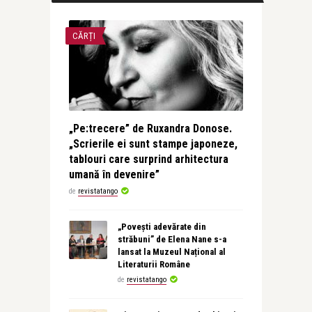
CĂRȚI
„Pe:trecere” de Ruxandra Donose.
„Scrierile ei sunt stampe japoneze,
tablouri care surprind arhitectura
umană în devenire”
de
revistatango
„Povești adevărate din
străbuni” de Elena Nane s-a
lansat la Muzeul Național al
Literaturii Române
de
revistatango