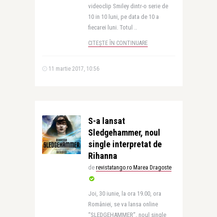
videoclip Smiley dintr-o serie de
10 in 10 luni, pe data de 10 a
fiecarei luni. Totul ..
CITEȘTE ÎN CONTINUARE
11 martie 2017, 10:56
S-a lansat
Sledgehammer, noul
single interpretat de
Rihanna
de
revistatango.ro Marea Dragoste
Joi, 30 iunie, la ora 19.00, ora
României, se va lansa online
“SLEDGEHAMMER”, noul single