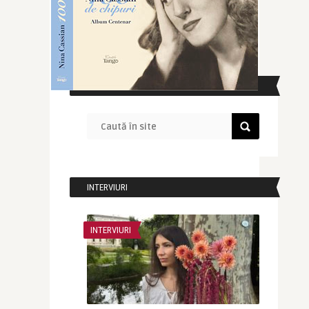
CAUTĂ ÎN SITE
INTERVIURI
INTERVIURI