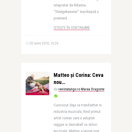
intepretat de Rihanna.
“Sledgehammer” marchează o
premieră ..
CITEȘTE ÎN CONTINUARE
30 iunie 2016, 16:26
Matteo și Corina: Ceva
nou…
de
revistatango.ro Marea Dragoste
Cunoscut deja ca trendsetter in
industria muzicala, fiind primul
artist roman care a adoptat
reggae si dancehall ca stiluri
muzicale, Matteo a lansat prin ..