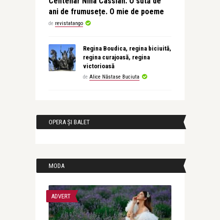
Centenar Nina Cassian. O sută de
ani de frumusețe. O mie de poeme
de
revistatango
Regina Boudica, regina biciuită,
regina curajoasă, regina
victorioasă
de
Alice Năstase Buciuta
OPERA ȘI BALET
MODA
ADVERT