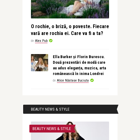
O rochie, o briză, o poveste. Fiecare
vară are rochia ei. Care va fi a ta?
de
Alex Pub
Ella Barker și Florin Burescu.
Două prezentări de modă care
au adus eleganța, muzica, arta
românească în inima Londrei
de
Alice Năstase Buciuta
BEAUTY NEWS & STYLE
BEAUTY NEWS & STYLE