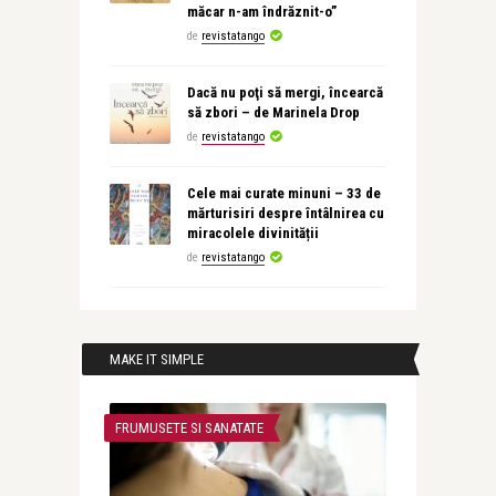
măcar n-am îndrăznit-o”
de
revistatango
Dacă nu poţi să mergi, încearcă
să zbori – de Marinela Drop
de
revistatango
Cele mai curate minuni – 33 de
mărturisiri despre întâlnirea cu
miracolele divinității
de
revistatango
MAKE IT SIMPLE
FRUMUSETE SI SANATATE