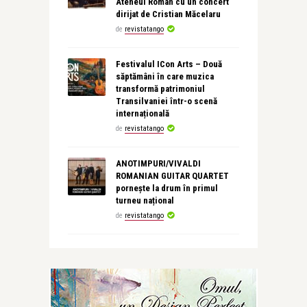
Ateneul Român cu un concert
dirijat de Cristian Măcelaru
de
revistatango
Festivalul ICon Arts – Două
săptămâni în care muzica
transformă patrimoniul
Transilvaniei într-o scenă
internațională
de
revistatango
ANOTIMPURI/VIVALDI
ROMANIAN GUITAR QUARTET
pornește la drum în primul
turneu național
de
revistatango