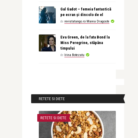
Gal Gadot – femeia fantastică
pe ecran și dincolo de el
de
revistatango.ro Marea Dragoste
Eva Green, de la fata Bond la
Miss Peregrine, stăpâna
timpului
de
Irina Botezatu
RETETE SI DIETE
RETETE SI DIETE