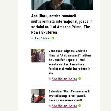
Ana Ularu, actrița româncă
multipremiată internațional, joacă în
serialul nr. 1 al Amazon Prime, The
Power/Puterea
de
Ilona Năstase
Vanessa Hudgens, vedetă a
filmului “A doua șansă”, alături
de Jennifer Lopez: Filmul
acesta va oferi femeilor și
fetelor mai multă încredere în
ele
de
Alice Năstase Buciuta
Sebastian Stan: Ce șanse aș fi
avut să ajung la Hollywood,
dacă nu era mama mea?!
de
Alice Năstase Buciuta