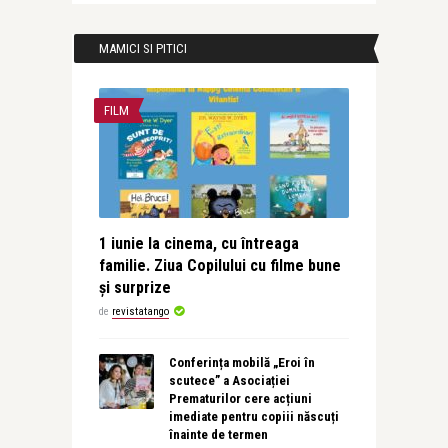
MAMICI SI PITICI
FILM
1 iunie la cinema, cu întreaga
familie. Ziua Copilului cu filme bune
și surprize
de
revistatango
Conferința mobilă „Eroi în
scutece” a Asociației
Prematurilor cere acțiuni
imediate pentru copiii născuți
înainte de termen