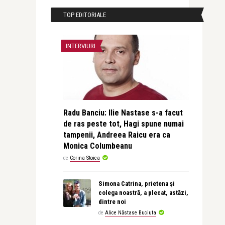
TOP EDITORIALE
INTERVIURI
Radu Banciu: Ilie Nastase s-a facut
de ras peste tot, Hagi spune numai
tampenii, Andreea Raicu era ca
Monica Columbeanu
de
Corina Stoica
Simona Catrina, prietena și
colega noastră, a plecat, astăzi,
dintre noi
de
Alice Năstase Buciuta