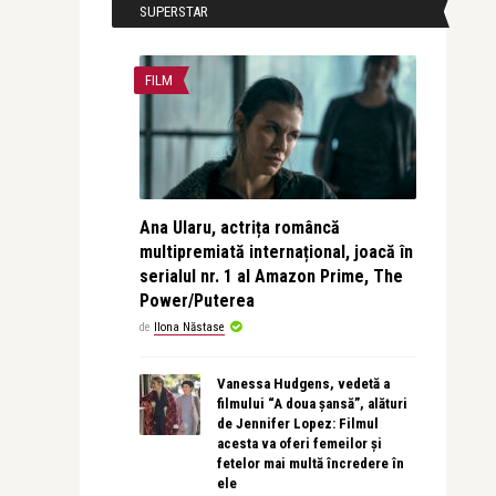
SUPERSTAR
FILM
Ana Ularu, actrița româncă
multipremiată internațional, joacă în
serialul nr. 1 al Amazon Prime, The
Power/Puterea
de
Ilona Năstase
Vanessa Hudgens, vedetă a
filmului “A doua șansă”, alături
de Jennifer Lopez: Filmul
acesta va oferi femeilor și
fetelor mai multă încredere în
ele