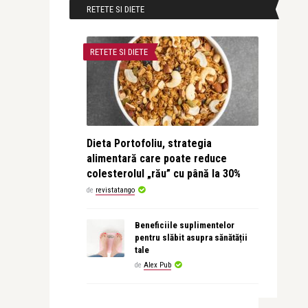
RETETE SI DIETE
RETETE SI DIETE
Dieta Portofoliu, strategia
alimentară care poate reduce
colesterolul „rău” cu până la 30%
de
revistatango
Beneficiile suplimentelor
pentru slăbit asupra sănătății
tale
de
Alex Pub