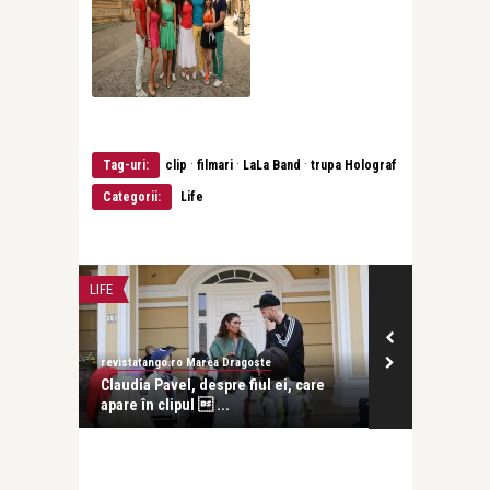
·
·
·
Tag-uri:
clip
filmari
LaLa Band
trupa Holograf
Categorii:
Life
LIFE
LIFE
revistatango.ro Marea Dragoste
revistatango.ro
ltură
Claudia Pavel, despre fiul ei, care
Smiley: “Flori
apare în clipul  ...
care imbatra .