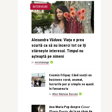
INTERVIURI
Alexandra Văduva: Viața e prea
scurtă ca să nu încerci tot ce îți
stârnește interesul. Timpul nu
așteaptă pe nimeni
de
revistatango
Cosmin Filipaș: Când susții un
business curat, asumat,
lucrurile pur și simplu se așază
în favoarea ta
de
Alice Năstase Buciuta
Ana-Maria Pop despre 𝐶𝑜𝑣𝑜𝑟
𝑃𝑙𝑎𝑛𝑡𝑒 𝑃𝑜𝑒𝑧𝑖𝑒: de la un shop de