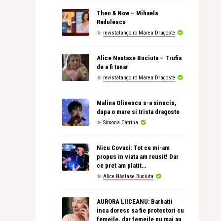
Then & Now – Mihaela
Radulescu
de
revistatango.ro Marea Dragoste
Alice Nastase Buciuta – Trufia
de a fi tanar
de
revistatango.ro Marea Dragoste
Malina Olinescu s-a sinucis,
dupa o mare si trista dragoste
de
Simona Catrina
Nicu Covaci: Tot ce mi-am
propus in viata am reusit! Dar
ce pret am platit…
de
Alice Năstase Buciuta
AURORA LIICEANU: Barbatii
inca doresc sa fie protectori cu
femeile, dar femeile nu mai au