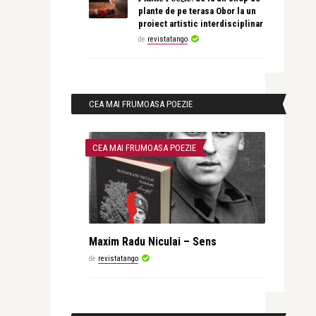
plante de pe terasa Obor la un
proiect artistic interdisciplinar
de
revistatango
CEA MAI FRUMOASA POEZIE
CEA MAI FRUMOASA POEZIE
Maxim Radu Niculai – Sens
de
revistatango