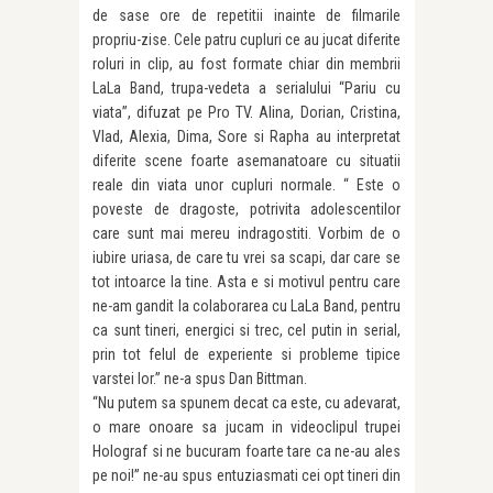
de sase ore de repetitii inainte de filmarile
propriu-zise. Cele patru cupluri ce au jucat diferite
roluri in clip, au fost formate chiar din membrii
LaLa Band, trupa-vedeta a serialului “Pariu cu
viata”, difuzat pe Pro TV. Alina, Dorian, Cristina,
Vlad, Alexia, Dima, Sore si Rapha au interpretat
diferite scene foarte asemanatoare cu situatii
reale din viata unor cupluri normale. “ Este o
poveste de dragoste, potrivita adolescentilor
care sunt mai mereu indragostiti. Vorbim de o
iubire uriasa, de care tu vrei sa scapi, dar care se
tot intoarce la tine. Asta e si motivul pentru care
ne-am gandit la colaborarea cu LaLa Band, pentru
ca sunt tineri, energici si trec, cel putin in serial,
prin tot felul de experiente si probleme tipice
varstei lor.” ne-a spus Dan Bittman.
“Nu putem sa spunem decat ca este, cu adevarat,
o mare onoare sa jucam in videoclipul trupei
Holograf si ne bucuram foarte tare ca ne-au ales
pe noi!” ne-au spus entuziasmati cei opt tineri din