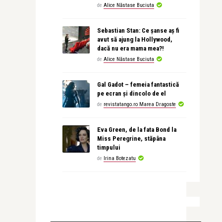
de
Alice Năstase Buciuta
Sebastian Stan: Ce șanse aș fi
avut să ajung la Hollywood,
dacă nu era mama mea?!
de
Alice Năstase Buciuta
Gal Gadot – femeia fantastică
pe ecran și dincolo de el
de
revistatango.ro Marea Dragoste
Eva Green, de la fata Bond la
Miss Peregrine, stăpâna
timpului
de
Irina Botezatu