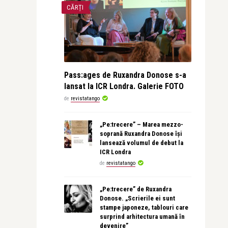
CĂRȚI
Pass:ages de Ruxandra Donose s-a
lansat la ICR Londra. Galerie FOTO
de
revistatango
„Pe:trecere” – Marea mezzo-
soprană Ruxandra Donose își
lansează volumul de debut la
ICR Londra
de
revistatango
„Pe:trecere” de Ruxandra
Donose. „Scrierile ei sunt
stampe japoneze, tablouri care
surprind arhitectura umană în
devenire”