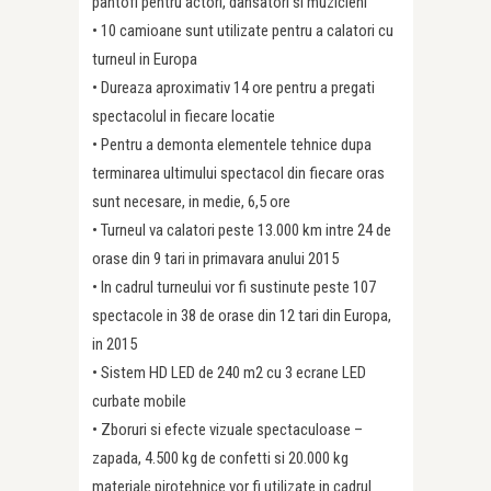
pantofi pentru actori, dansatori si muzicieni
• 10 camioane sunt utilizate pentru a calatori cu
turneul in Europa
• Dureaza aproximativ 14 ore pentru a pregati
spectacolul in fiecare locatie
• Pentru a demonta elementele tehnice dupa
terminarea ultimului spectacol din fiecare oras
sunt necesare, in medie, 6,5 ore
• Turneul va calatori peste 13.000 km intre 24 de
orase din 9 tari in primavara anului 2015
• In cadrul turneului vor fi sustinute peste 107
spectacole in 38 de orase din 12 tari din Europa,
in 2015
• Sistem HD LED de 240 m2 cu 3 ecrane LED
curbate mobile
• Zboruri si efecte vizuale spectaculoase –
zapada, 4.500 kg de confetti si 20.000 kg
materiale pirotehnice vor fi utilizate in cadrul