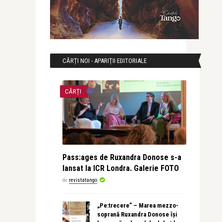
CĂRȚI NOI - APARIȚII EDITORIALE
CĂRȚI
Pass:ages de Ruxandra Donose s-a
lansat la ICR Londra. Galerie FOTO
de
revistatango
„Pe:trecere” – Marea mezzo-
soprană Ruxandra Donose își