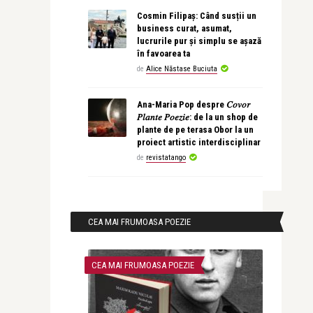
Cosmin Filipaș: Când susții un
business curat, asumat,
lucrurile pur și simplu se așază
în favoarea ta
de
Alice Năstase Buciuta
Ana-Maria Pop despre 𝐶𝑜𝑣𝑜𝑟
𝑃𝑙𝑎𝑛𝑡𝑒 𝑃𝑜𝑒𝑧𝑖𝑒: de la un shop de
plante de pe terasa Obor la un
proiect artistic interdisciplinar
de
revistatango
CEA MAI FRUMOASA POEZIE
CEA MAI FRUMOASA POEZIE