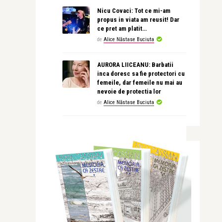
Nicu Covaci: Tot ce mi-am
propus in viata am reusit! Dar
ce pret am platit…
de
Alice Năstase Buciuta
AURORA LIICEANU: Barbatii
inca doresc sa fie protectori cu
femeile, dar femeile nu mai au
nevoie de protectia lor
de
Alice Năstase Buciuta