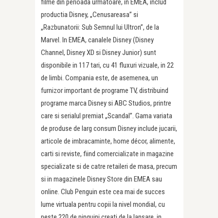
filme din perioada urmatoare, in EMEA, includ
productia Disney, „Cenusareasa” si
„Razbunatorii: Sub Semnul lui Ultron”, de la
Marvel. In EMEA, canalele Disney (Disney
Channel, Disney XD si Disney Junior) sunt
disponibile in 117 tari, cu 41 fluxuri vizuale, in 22
de limbi. Compania este, de asemenea, un
furnizor important de programe TV, distribuind
programe marca Disney si ABC Studios, printre
care si serialul premiat „Scandal”. Gama variata
de produse de larg consum Disney include jucarii,
articole de imbracaminte, home décor, alimente,
carti si reviste, fiind comercializate in magazine
specializate si de catre retaileri de masa, precum
si in magazinele Disney Store din EMEA sau
online. Club Penguin este cea mai de succes
lume virtuala pentru copii la nivel mondial, cu
peste 220 de pinguini creati de la lansare, in