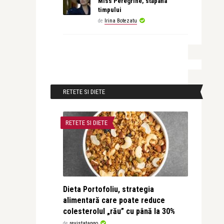
Miss Peregrine, stăpâna
timpului
de
Irina Botezatu
RETETE SI DIETE
RETETE SI DIETE
Dieta Portofoliu, strategia
alimentară care poate reduce
colesterolul „rău” cu până la 30%
de
revistatango