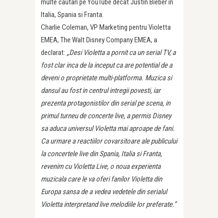
multe cautari pe YouTube decat Justin Bieber in
Italia, Spania si Franta.
Charlie Coleman, VP Marketing pentru Violetta
EMEA, The Walt Disney Company EMEA, a
declarat:
„Desi Violetta a pornit ca un serial TV, a
fost clar inca de la inceput ca are potential de a
deveni o proprietate multi-platforma. Muzica si
dansul au fost in centrul intregii povesti, iar
prezenta protagonistilor din serial pe scena, in
primul turneu de concerte live, a permis Disney
sa aduca universul Violetta mai aproape de fani.
Ca urmare a reactiilor covarsitoare ale publicului
la concertele live din Spania, Italia si Franta,
revenim cu Violetta Live, o noua experienta
muzicala care le va oferi fanilor Violetta din
Europa sansa de a vedea vedetele din serialul
Violetta interpretand live melodiile lor preferate.”