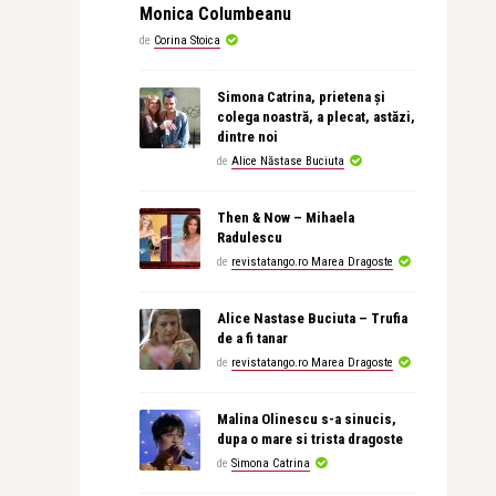
Monica Columbeanu
de
Corina Stoica
Simona Catrina, prietena și
colega noastră, a plecat, astăzi,
dintre noi
de
Alice Năstase Buciuta
Then & Now – Mihaela
Radulescu
de
revistatango.ro Marea Dragoste
Alice Nastase Buciuta – Trufia
de a fi tanar
de
revistatango.ro Marea Dragoste
Malina Olinescu s-a sinucis,
dupa o mare si trista dragoste
de
Simona Catrina