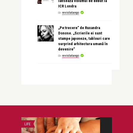
lansează volumul de debut la
ICR Londra
de
revistatango
„Pe:trecere” de Ruxandra
Donose. „Scrierile ei sunt
stampe japoneze, tablouri care
surprind arhitectura umană în
devenire”
de
revistatango
LIFE
LIFE