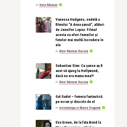
de
Ilona Năstase
Vanessa Hudgens, vedetă a
filmului “A doua șansă”, alături
de Jennifer Lopez: Filmul
acesta va oferi femeilor și
fetelor mai multă încredere în
ele
de
Alice Năstase Buciuta
Sebastian Stan: Ce șanse aș fi
avut să ajung la Hollywood,
dacă nu era mama mea?!
de
Alice Năstase Buciuta
Gal Gadot – femeia fantastică
pe ecran și dincolo de el
de
revistatango.ro Marea Dragoste
Eva Green, de la fata Bond la