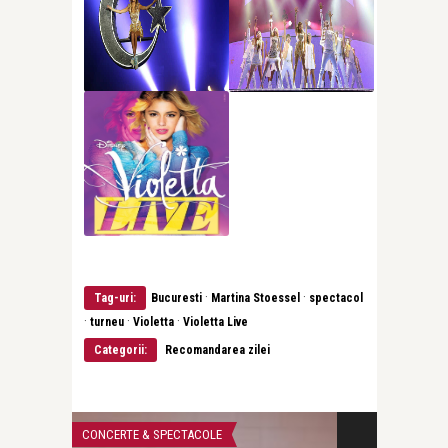
·
·
Tag-uri:
Bucuresti
Martina Stoessel
spectacol
·
·
·
turneu
Violetta
Violetta Live
Categorii:
Recomandarea zilei
CONCERTE & SPECTACOLE
CONCERTE & SP