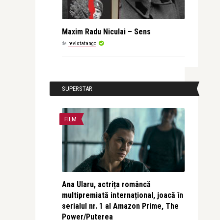
Maxim Radu Niculai – Sens
de
revistatango
SUPERSTAR
FILM
Ana Ularu, actrița româncă
multipremiată internațional, joacă în
serialul nr. 1 al Amazon Prime, The
Power/Puterea