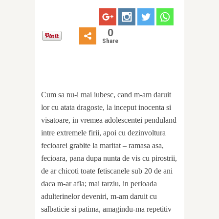
0
Share
Cum sa nu-i mai iubesc, cand m-am daruit
lor cu atata dragoste, la inceput inocenta si
visatoare, in vremea adolescentei penduland
intre extremele firii, apoi cu dezinvoltura
fecioarei grabite la maritat – ramasa asa,
fecioara, pana dupa nunta de vis cu pirostrii,
de ar chicoti toate fetiscanele sub 20 de ani
daca m-ar afla; mai tarziu, in perioada
adulterinelor deveniri, m-am daruit cu
salbaticie si patima, amagindu-ma repetitiv