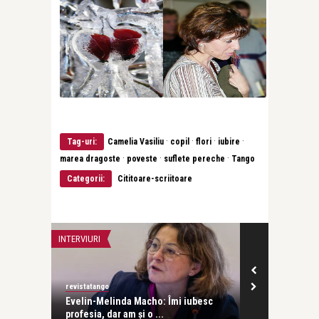
·
·
·
·
Tag-uri:
Camelia Vasiliu
copil
flori
iubire
·
·
·
marea dragoste
poveste
suflete pereche
Tango
Categorii:
Cititoare-scriitoare
INTERVIURI
ADVERT
revistatango
Alex Pub
Evelin-Melinda Macho: Îmi iubesc
Erori frecvent
profesia, dar am și o ...
alegerea rechi