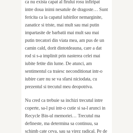
ca nu exista capat al firului rosu infiripat
intre doua inimi nesatule de dragoste… Sunt
fericita ca la capatul iubirilor nemarginite,
zanatice si triste, mai mult sau mai putin
impartasite de barbatii mai mult sau mai
putin trecatori din viata mea, am pus de un
camin cald, dorit dintotdeauna, care a dat
rod si s-a implinit prin nasterea celei mai
iubite fetite din lume. De atunci, am
sentimentul ca traiesc neconditionat intr-o
iubire care nu se va sfarsi niciodata, cu
prezentul si trecutul meu deopotriva.
Nu cred ca trebuie sa inchizi trecutul intre
coperte, sa-l pui intr-o cutie si sa-l arunci in
Recycle Bin-ul memoriei… Trecutul ma
defineste, ma determina sa continuu, sa
schimb cate ceva, sau sa virez radical. Pe de