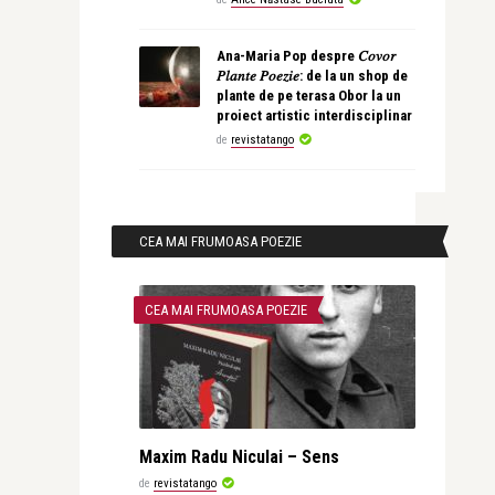
Ana-Maria Pop despre 𝐶𝑜𝑣𝑜𝑟
𝑃𝑙𝑎𝑛𝑡𝑒 𝑃𝑜𝑒𝑧𝑖𝑒: de la un shop de
plante de pe terasa Obor la un
proiect artistic interdisciplinar
de
revistatango
CEA MAI FRUMOASA POEZIE
CEA MAI FRUMOASA POEZIE
Maxim Radu Niculai – Sens
de
revistatango