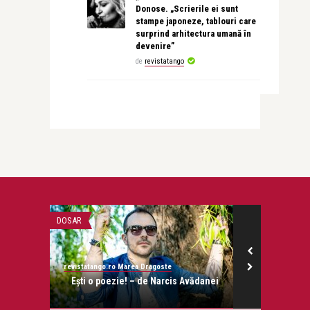
Donose. „Scrierile ei sunt
stampe japoneze, tablouri care
surprind arhitectura umană în
devenire”
de
revistatango
DOSAR
ADVERTORIAL
revistatango.ro Marea Dragoste
Alex Pub
onose.
Ești o poezie! – de Narcis Avădanei
Renunțar
sprijin