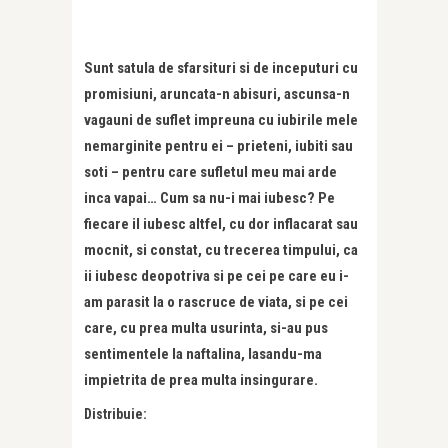
Sunt satula de sfarsituri si de inceputuri cu
promisiuni, aruncata-n abisuri, ascunsa-n
vagauni de suflet impreuna cu iubirile mele
nemarginite pentru ei – prieteni, iubiti sau
soti – pentru care sufletul meu mai arde
inca vapai… Cum sa nu-i mai iubesc? Pe
fiecare il iubesc altfel, cu dor inflacarat sau
mocnit, si constat, cu trecerea timpului, ca
ii iubesc deopotriva si pe cei pe care eu i-
am parasit la o rascruce de viata, si pe cei
care, cu prea multa usurinta, si-au pus
sentimentele la naftalina, lasandu-ma
impietrita de prea multa insingurare.
Distribuie: