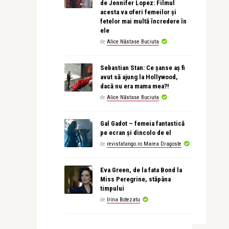
de Jennifer Lopez: Filmul
acesta va oferi femeilor și
fetelor mai multă încredere în
ele
de
Alice Năstase Buciuta
Sebastian Stan: Ce șanse aș fi
avut să ajung la Hollywood,
dacă nu era mama mea?!
de
Alice Năstase Buciuta
Gal Gadot – femeia fantastică
pe ecran și dincolo de el
de
revistatango.ro Marea Dragoste
Eva Green, de la fata Bond la
Miss Peregrine, stăpâna
timpului
de
Irina Botezatu