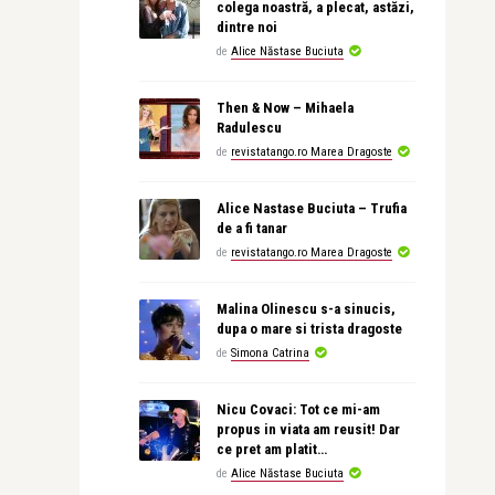
colega noastră, a plecat, astăzi,
dintre noi
de
Alice Năstase Buciuta
Then & Now – Mihaela
Radulescu
de
revistatango.ro Marea Dragoste
Alice Nastase Buciuta – Trufia
de a fi tanar
de
revistatango.ro Marea Dragoste
Malina Olinescu s-a sinucis,
dupa o mare si trista dragoste
de
Simona Catrina
Nicu Covaci: Tot ce mi-am
propus in viata am reusit! Dar
ce pret am platit…
de
Alice Năstase Buciuta