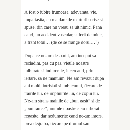
A fost o iubire frumoasa, adevarata, vie,
impartasita, cu maldare de marturii scrise si
spuse, din care nu vreau sa uit nimic. Pana
cand, un accident vascular, suferit de mine,
a frant totul… (de ce se frange dorul…?)
Dupa ce ne-am despartit, am inceput sa
recladim, pas cu pas, vietile noastre
tulburate si indurerate, incercand, prin
iertare, sa ne mantuim. Ne-am revazut dupa
ani multi, intristati si imbucurati, fiecare de
trairile lui, de implinirile lui, de copiii lui.
Ne-am strans mainile de „bun gasit“ si de
„bun ramas“, inimile noastre s-au infiorat
regasite, dar nedumerite cand ne-am intors,
prea degraba, fiecare pe drumul sau.