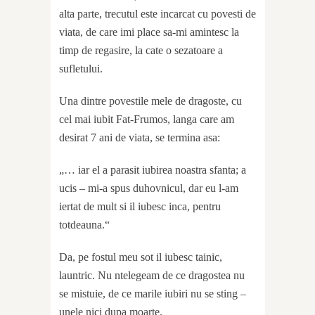
alta parte, trecutul este incarcat cu povesti de
viata, de care imi place sa-mi amintesc la
timp de regasire, la cate o sezatoare a
sufletului.
Una dintre povestile mele de dragoste, cu
cel mai iubit Fat-Frumos, langa care am
desirat 7 ani de viata, se termina asa:
„… iar el a parasit iubirea noastra sfanta; a
ucis – mi-a spus duhovnicul, dar eu l-am
iertat de mult si il iubesc inca, pentru
totdeauna.“
Da, pe fostul meu sot il iubesc tainic,
launtric. Nu ntelegeam de ce dragostea nu
se mistuie, de ce marile iubiri nu se sting –
unele nici dupa moarte.