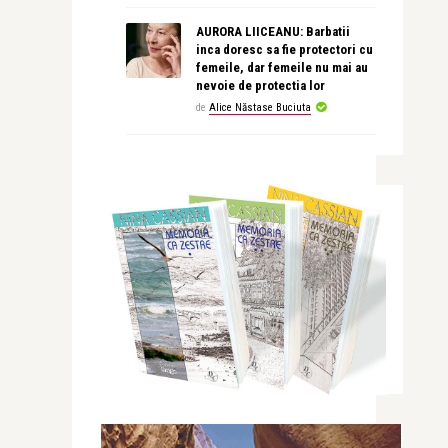
AURORA LIICEANU: Barbatii
inca doresc sa fie protectori cu
femeile, dar femeile nu mai au
nevoie de protectia lor
de
Alice Năstase Buciuta