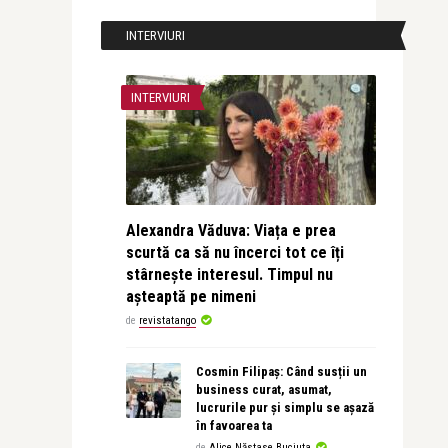
INTERVIURI
INTERVIURI
Alexandra Văduva: Viața e prea
scurtă ca să nu încerci tot ce îți
stârnește interesul. Timpul nu
așteaptă pe nimeni
de
revistatango
Cosmin Filipaș: Când susții un
business curat, asumat,
lucrurile pur și simplu se așază
în favoarea ta
de
Alice Năstase Buciuta