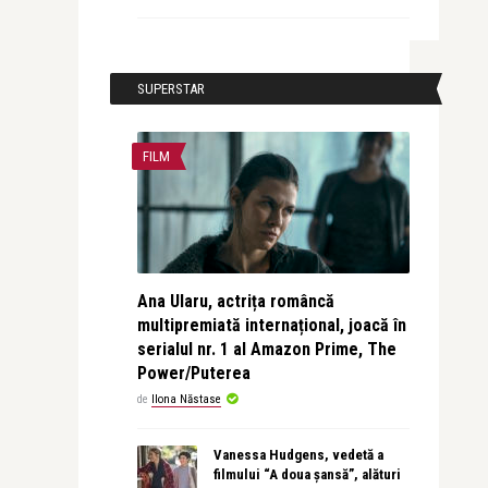
SUPERSTAR
FILM
Ana Ularu, actrița româncă
multipremiată internațional, joacă în
serialul nr. 1 al Amazon Prime, The
Power/Puterea
de
Ilona Năstase
Vanessa Hudgens, vedetă a
filmului “A doua șansă”, alături