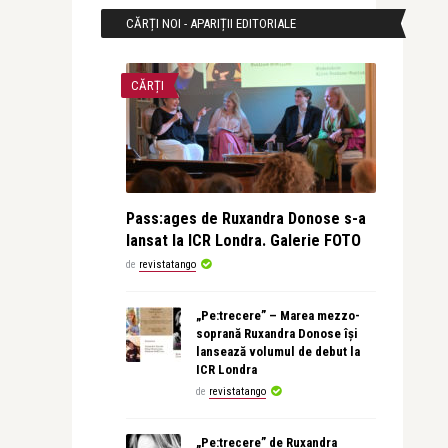
CĂRȚI NOI - APARIȚII EDITORIALE
CĂRȚI
Pass:ages de Ruxandra Donose s-a
lansat la ICR Londra. Galerie FOTO
de
revistatango
„Pe:trecere” – Marea mezzo-
soprană Ruxandra Donose își
lansează volumul de debut la
ICR Londra
de
revistatango
„Pe:trecere” de Ruxandra