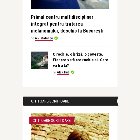
Primul centru multidisciplinar
integrat pentru tratarea
melanomului, deschis la București
de
revistatango
O rochie, o briză, o poveste.
Fiecare vară are rochia ei. Care
va fi a ta?
de
Alex Pub
CITITOARE-SCRIITOARE
CITITOARE-SCRIITOARE