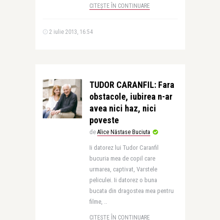
CITEȘTE ÎN CONTINUARE
2 iulie 2013, 16:54
TUDOR CARANFIL: Fara
obstacole, iubirea n-ar
avea nici haz, nici
poveste
de
Alice Năstase Buciuta
Ii datorez lui Tudor Caranfil
bucuria mea de copil care
urmarea, captivat, Varstele
peliculei. Ii datorez o buna
bucata din dragostea mea pentru
filme, ..
CITEȘTE ÎN CONTINUARE