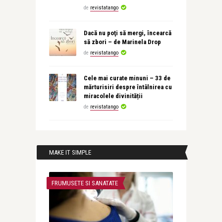
de
revistatango
Dacă nu poţi să mergi, încearcă
să zbori – de Marinela Drop
de
revistatango
Cele mai curate minuni – 33 de
mărturisiri despre întâlnirea cu
miracolele divinității
de
revistatango
MAKE IT SIMPLE
FRUMUSETE SI SANATATE