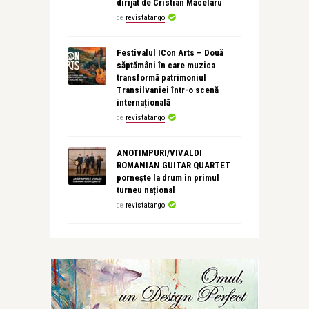
dirijat de Cristian Măcelaru
de
revistatango
Festivalul ICon Arts – Două
săptămâni în care muzica
transformă patrimoniul
Transilvaniei într-o scenă
internațională
de
revistatango
ANOTIMPURI/VIVALDI
ROMANIAN GUITAR QUARTET
pornește la drum în primul
turneu național
de
revistatango