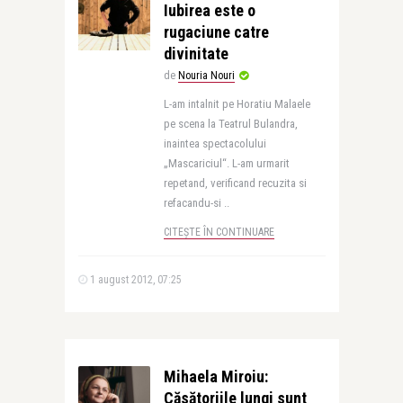
Iubirea este o
rugaciune catre
divinitate
de
Nouria Nouri
L-am intalnit pe Horatiu Malaele
pe scena la Teatrul Bulandra,
inaintea spectacolului
„Mascariciul“. L-am urmarit
repetand, verificand recuzita si
refacandu-si ..
CITEȘTE ÎN CONTINUARE
1 august 2012, 07:25
Mihaela Miroiu:
Căsătoriile lungi sunt