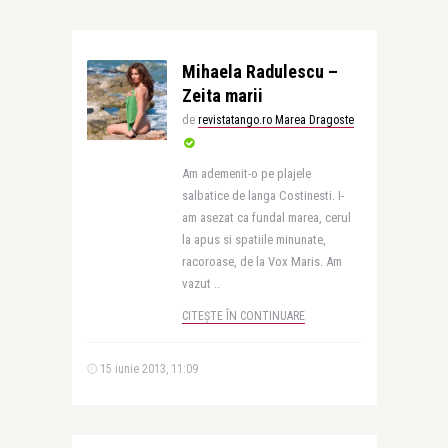
Mihaela Radulescu –
Zeita marii
de
revistatango.ro Marea Dragoste
Am ademenit-o pe plajele
salbatice de langa Costinesti. I-
am asezat ca fundal marea, cerul
la apus si spatiile minunate,
racoroase, de la Vox Maris. Am
vazut ..
CITEȘTE ÎN CONTINUARE
15 iunie 2013, 11:09