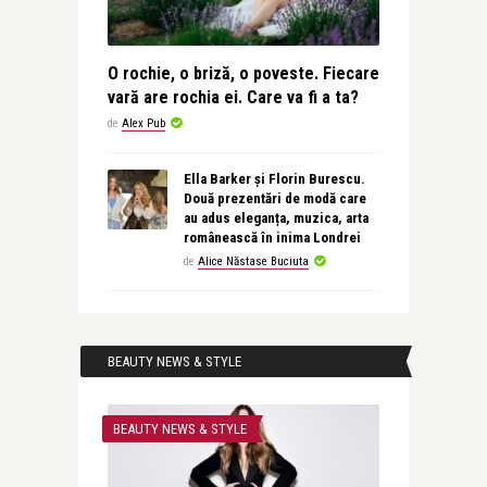
O rochie, o briză, o poveste. Fiecare
vară are rochia ei. Care va fi a ta?
de
Alex Pub
Ella Barker și Florin Burescu.
Două prezentări de modă care
au adus eleganța, muzica, arta
românească în inima Londrei
de
Alice Năstase Buciuta
BEAUTY NEWS & STYLE
BEAUTY NEWS & STYLE