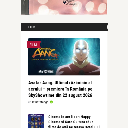
FILM
FILM
Avatar Aang: Ultimul războinic al
aerului – premiera în România pe
SkyShowtime din 22 august 2026
de
revistatango
Cinema în aer liber: Happy
Cinema și Caro Cultura aduc
filme de artă pe terasa Hotelului