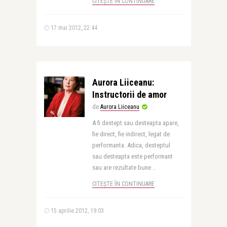
CITEȘTE ÎN CONTINUARE
17 mai 2012, 22:44
Aurora Liiceanu:
Instructorii de amor
de
Aurora Liiceanu
A fi destept sau desteapta apare,
fie direct, fie indirect, legat de
performanta. Adica, desteptul
sau desteapta este performant
sau are rezultate bune ..
CITEȘTE ÎN CONTINUARE
15 aprilie 2012, 19:03