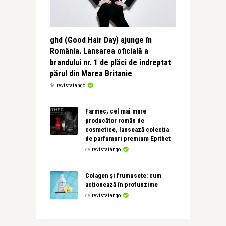
ghd (Good Hair Day) ajunge în
România. Lansarea oficială a
brandului nr. 1 de plăci de îndreptat
părul din Marea Britanie
de
revistatango
Farmec, cel mai mare
producător român de
cosmetice, lansează colecția
de parfumuri premium Epithet
de
revistatango
Colagen și frumusețe: cum
acționează în profunzime
de
revistatango