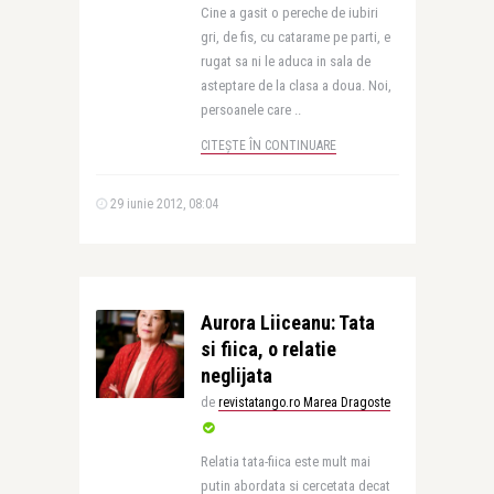
Cine a gasit o pereche de iubiri
gri, de fis, cu catarame pe parti, e
rugat sa ni le aduca in sala de
asteptare de la clasa a doua. Noi,
persoanele care ..
CITEȘTE ÎN CONTINUARE
29 iunie 2012, 08:04
Aurora Liiceanu: Tata
si fiica, o relatie
neglijata
de
revistatango.ro Marea Dragoste
Relatia tata-fiica este mult mai
putin abordata si cercetata decat