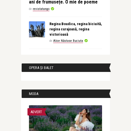
ani de frumusețe. O mie de poeme
de
revistatango
Regina Boudica, regina biciuită,
regina curajoasă, regina
victorioasă
de
Alice Năstase Buciuta
OPERA ȘI BALET
MODA
ADVERT