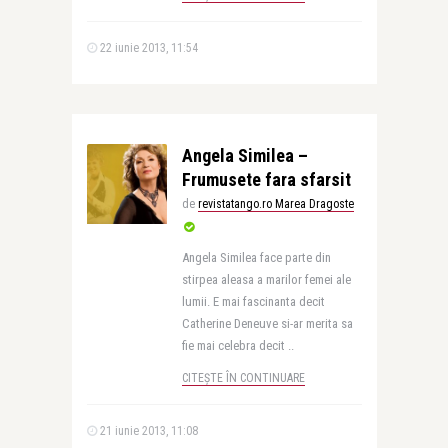
22 iunie 2013, 11:54
Angela Similea –
Frumusete fara sfarsit
de
revistatango.ro Marea Dragoste
Angela Similea face parte din
stirpea aleasa a marilor femei ale
lumii. E mai fascinanta decit
Catherine Deneuve si-ar merita sa
fie mai celebra decit ..
CITEȘTE ÎN CONTINUARE
21 iunie 2013, 11:08