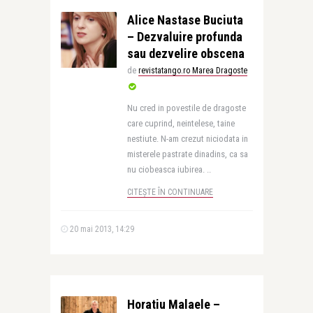
Alice Nastase Buciuta
– Dezvaluire profunda
sau dezvelire obscena
de
revistatango.ro Marea Dragoste
Nu cred in povestile de dragoste
care cuprind, neintelese, taine
nestiute. N-am crezut niciodata in
misterele pastrate dinadins, ca sa
nu ciobeasca iubirea. ..
CITEȘTE ÎN CONTINUARE
20 mai 2013, 14:29
Horatiu Malaele –