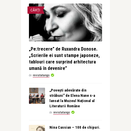
CĂRȚI
„Pe:trecere” de Ruxandra Donose.
„Scrierile ei sunt stampe japoneze,
tablouri care surprind arhitectura
umană în devenire”
de
revistatango
„Povești adevărate din
străbuni” de Elena Nane s-a
lansat la Muzeul Național al
Literaturii Române
de
revistatango
Nina Cassian – 100 de chipuri.