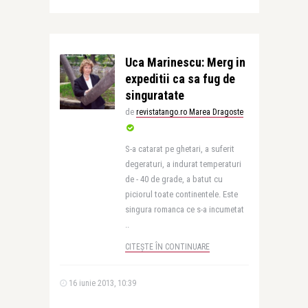
Uca Marinescu: Merg in
expeditii ca sa fug de
singuratate
de
revistatango.ro Marea Dragoste
S-a catarat pe ghetari, a suferit
degeraturi, a indurat temperaturi
de - 40 de grade, a batut cu
piciorul toate continentele. Este
singura romanca ce s-a incumetat
..
CITEȘTE ÎN CONTINUARE
16 iunie 2013, 10:39