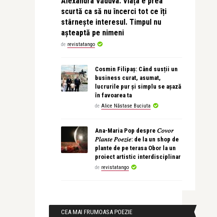
Alexandra Văduva: Viața e prea
scurtă ca să nu încerci tot ce îți
stârnește interesul. Timpul nu
așteaptă pe nimeni
de
revistatango
Cosmin Filipaș: Când susții un
business curat, asumat,
lucrurile pur și simplu se așază
în favoarea ta
de
Alice Năstase Buciuta
Ana-Maria Pop despre 𝐶𝑜𝑣𝑜𝑟
𝑃𝑙𝑎𝑛𝑡𝑒 𝑃𝑜𝑒𝑧𝑖𝑒: de la un shop de
plante de pe terasa Obor la un
proiect artistic interdisciplinar
de
revistatango
CEA MAI FRUMOASA POEZIE