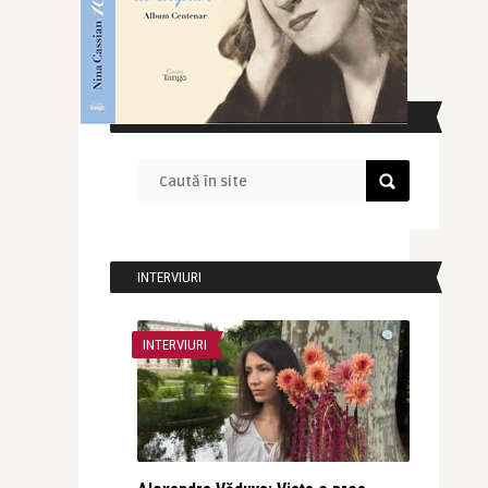
CAUTĂ ÎN SITE
INTERVIURI
INTERVIURI