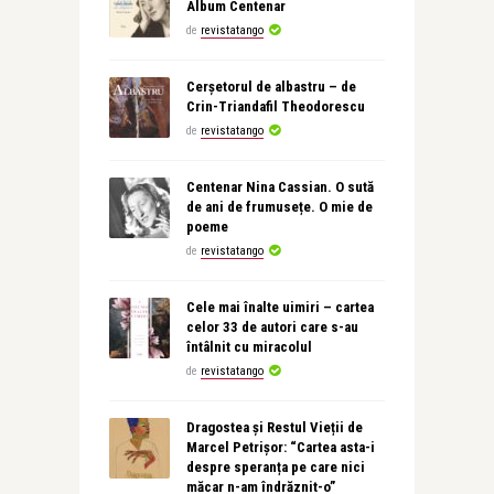
Album Centenar
de
revistatango
Cerșetorul de albastru – de
Crin-Triandafil Theodorescu
de
revistatango
Centenar Nina Cassian. O sută
de ani de frumusețe. O mie de
poeme
de
revistatango
Cele mai înalte uimiri – cartea
celor 33 de autori care s-au
întâlnit cu miracolul
de
revistatango
Dragostea și Restul Vieții de
Marcel Petrișor: “Cartea asta-i
despre speranța pe care nici
măcar n-am îndrăznit-o”