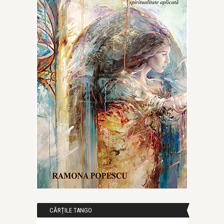
CĂRȚILE TANGO