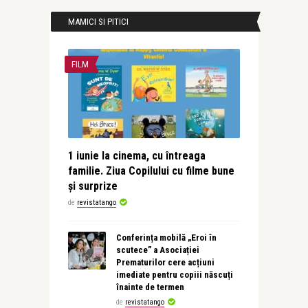
MAMICI SI PITICI
FILM
1 iunie la cinema, cu întreaga
familie. Ziua Copilului cu filme bune
și surprize
de
revistatango
Conferința mobilă „Eroi în
scutece” a Asociației
Prematurilor cere acțiuni
imediate pentru copiii născuți
înainte de termen
de
revistatango