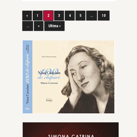
«
1
2
3
4
5
...
10
...
»
Ultima »