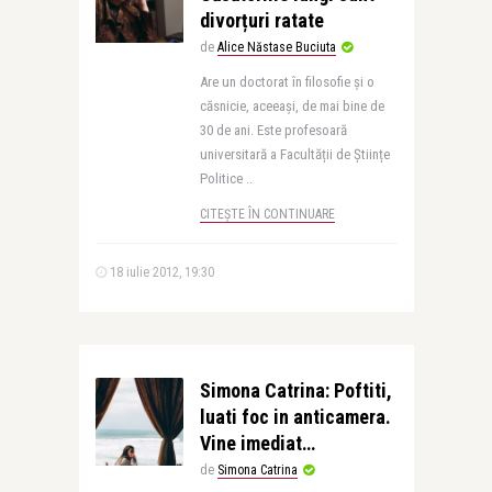
divorțuri ratate
de
Alice Năstase Buciuta
Are un doctorat în filosofie și o
căsnicie, aceeași, de mai bine de
30 de ani. Este profesoară
universitară a Facultății de Științe
Politice ..
CITEȘTE ÎN CONTINUARE
18 iulie 2012, 19:30
Simona Catrina: Poftiti,
luati foc in anticamera.
Vine imediat…
de
Simona Catrina