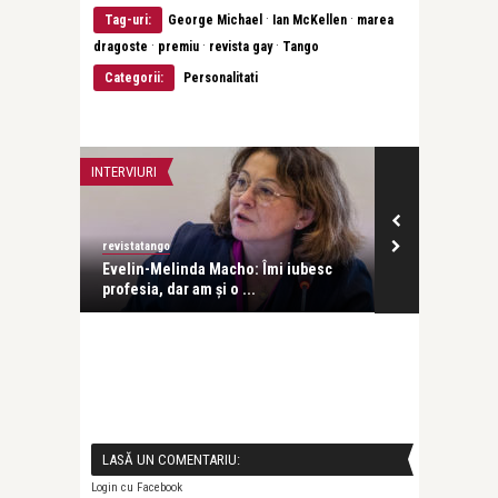
·
·
Tag-uri:
George Michael
Ian McKellen
marea
·
·
·
dragoste
premiu
revista gay
Tango
Categorii:
Personalitati
INTERVIURI
INTERVIURI
revistatango
Alice Năstase B
Evelin-Melinda Macho: Îmi iubesc
Mihaela Rădul
profesia, dar am și o ...
venit exact câ
LASĂ UN COMENTARIU:
Login cu Facebook