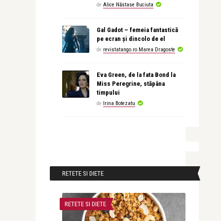
de
Alice Năstase Buciuta
Gal Gadot – femeia fantastică
pe ecran și dincolo de el
de
revistatango.ro Marea Dragoste
Eva Green, de la fata Bond la
Miss Peregrine, stăpâna
timpului
de
Irina Botezatu
RETETE SI DIETE
RETETE SI DIETE