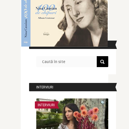
CAUTĂ ÎN SITE
INTERVIURI
INTERVIURI