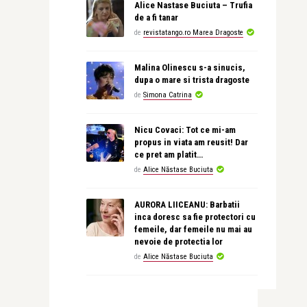
Alice Nastase Buciuta – Trufia
de a fi tanar
de
revistatango.ro Marea Dragoste
Malina Olinescu s-a sinucis,
dupa o mare si trista dragoste
de
Simona Catrina
Nicu Covaci: Tot ce mi-am
propus in viata am reusit! Dar
ce pret am platit…
de
Alice Năstase Buciuta
AURORA LIICEANU: Barbatii
inca doresc sa fie protectori cu
femeile, dar femeile nu mai au
nevoie de protectia lor
de
Alice Năstase Buciuta