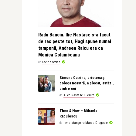
Radu Banciu: Ilie Nastase s-a facut
de ras peste tot, Hagi spune numai
tampenii, Andreea Raicu era ca
Monica Columbeanu
de
Corina Stoica
Simona Catrina, prietena și
colega noastră, a plecat, astăzi,
dintre noi
de
Alice Năstase Buciuta
Then & Now – Mihaela
Radulescu
de
revistatango.ro Marea Dragoste