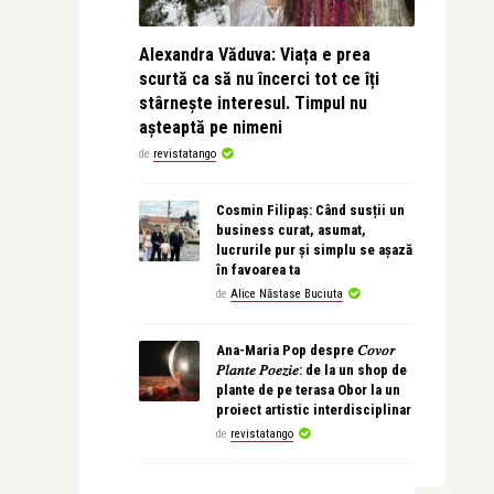
Alexandra Văduva: Viața e prea
scurtă ca să nu încerci tot ce îți
stârnește interesul. Timpul nu
așteaptă pe nimeni
de
revistatango
Cosmin Filipaș: Când susții un
business curat, asumat,
lucrurile pur și simplu se așază
în favoarea ta
de
Alice Năstase Buciuta
Ana-Maria Pop despre 𝐶𝑜𝑣𝑜𝑟
𝑃𝑙𝑎𝑛𝑡𝑒 𝑃𝑜𝑒𝑧𝑖𝑒: de la un shop de
plante de pe terasa Obor la un
proiect artistic interdisciplinar
de
revistatango