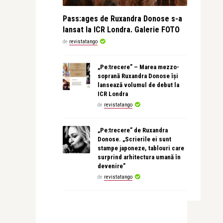
Pass:ages de Ruxandra Donose s-a
lansat la ICR Londra. Galerie FOTO
de
revistatango
„Pe:trecere” – Marea mezzo-
soprană Ruxandra Donose își
lansează volumul de debut la
ICR Londra
de
revistatango
„Pe:trecere” de Ruxandra
Donose. „Scrierile ei sunt
stampe japoneze, tablouri care
surprind arhitectura umană în
devenire”
de
revistatango