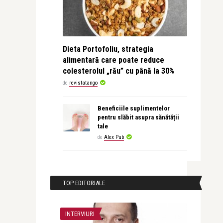
Dieta Portofoliu, strategia
alimentară care poate reduce
colesterolul „rău” cu până la 30%
de
revistatango
Beneficiile suplimentelor
pentru slăbit asupra sănătății
tale
de
Alex Pub
TOP EDITORIALE
INTERVIURI