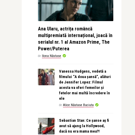
Ana Ularu, actrița româncă
multipremiată internațional, joacă în
serialul nr. 1 al Amazon Prime, The
Power/Puterea
de
Ilona Năstase
Vanessa Hudgens, vedetă a
filmului “A doua șansă”, alături
de Jennifer Lopez: Filmul
acesta va oferi femeilor și
fetelor mai multă încredere în
ele
de
Alice Năstase Buciuta
Sebastian Stan: Ce șanse aș fi
avut să ajung la Hollywood,
dacă nu era mama mea?!