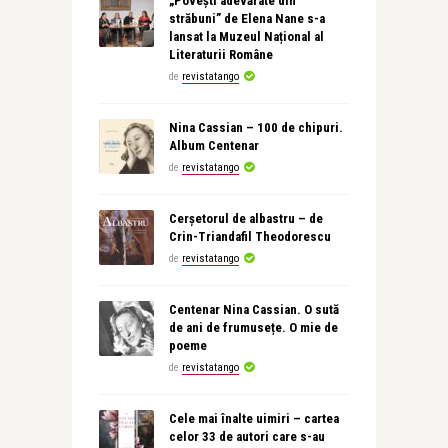
„Povești adevărate din
străbuni” de Elena Nane s-a
lansat la Muzeul Național al
Literaturii Române
de
revistatango
Nina Cassian – 100 de chipuri.
Album Centenar
de
revistatango
Cerșetorul de albastru – de
Crin-Triandafil Theodorescu
de
revistatango
Centenar Nina Cassian. O sută
de ani de frumusețe. O mie de
poeme
de
revistatango
Cele mai înalte uimiri – cartea
celor 33 de autori care s-au