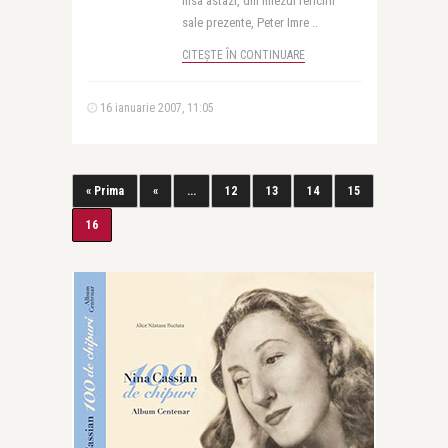
Insa astazi, din miezul fericirii
sale prezente, Peter Imre ..
CITEȘTE ÎN CONTINUARE
16 ianuarie 2007, 11:05
« Prima
«
...
12
13
14
15
16