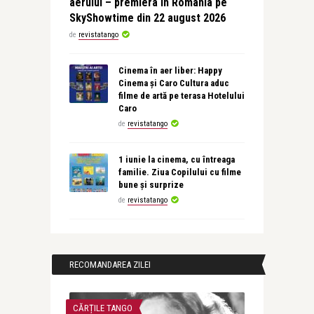
aerului – premiera în România pe
SkyShowtime din 22 august 2026
de
revistatango
Cinema în aer liber: Happy
Cinema și Caro Cultura aduc
filme de artă pe terasa Hotelului
Caro
de
revistatango
1 iunie la cinema, cu întreaga
familie. Ziua Copilului cu filme
bune și surprize
de
revistatango
RECOMANDAREA ZILEI
CĂRȚILE TANGO