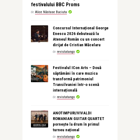
festivalului BBC Proms
de
Alice Năstase Buciuta
Concursul Internațional George
Enescu 2026 debutează la
Ateneul Român cu un concert
dirijat de Cristian Măcelaru
de
revistatango
Festivalul ICon Arts – Două
săptămâni în care muzica
transformă patrimoniul
Transilvaniei într-o scenă
internațională
de
revistatango
ANOTIMPURI/VIVALDI
ROMANIAN GUITAR QUARTET
pornește la drum în primul
turneu național
de
revistatango