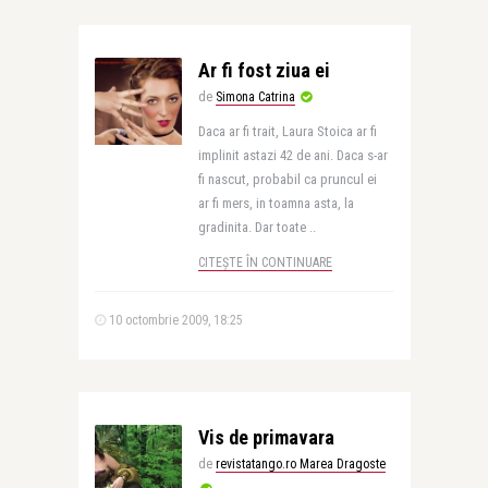
Ar fi fost ziua ei
de
Simona Catrina
Daca ar fi trait, Laura Stoica ar fi
implinit astazi 42 de ani. Daca s-ar
fi nascut, probabil ca pruncul ei
ar fi mers, in toamna asta, la
gradinita. Dar toate ..
CITEȘTE ÎN CONTINUARE
10 octombrie 2009, 18:25
Vis de primavara
de
revistatango.ro Marea Dragoste