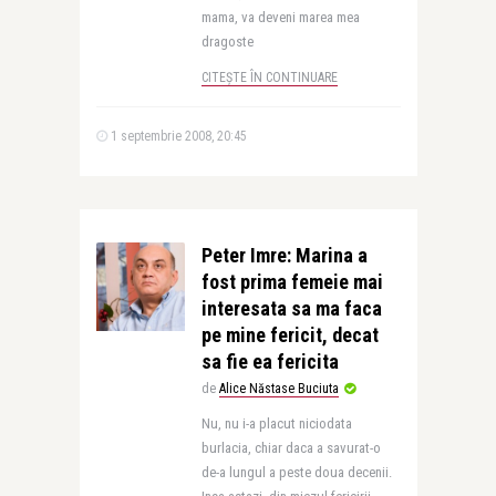
mama, va deveni marea mea
dragoste
CITEȘTE ÎN CONTINUARE
1 septembrie 2008, 20:45
Peter Imre: Marina a
fost prima femeie mai
interesata sa ma faca
pe mine fericit, decat
sa fie ea fericita
de
Alice Năstase Buciuta
Nu, nu i-a placut niciodata
burlacia, chiar daca a savurat-o
de-a lungul a peste doua decenii.