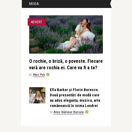
MODA
ADVERT
O rochie, o briză, o poveste. Fiecare
vară are rochia ei. Care va fi a ta?
de
Alex Pub
Ella Barker și Florin Burescu.
Două prezentări de modă care
au adus eleganța, muzica, arta
românească în inima Londrei
de
Alice Năstase Buciuta