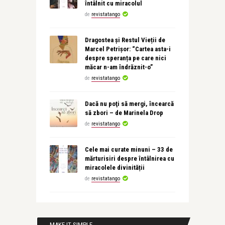
întâlnit cu miracolul
de
revistatango
Dragostea și Restul Vieții de
Marcel Petrișor: “Cartea asta-i
despre speranța pe care nici
măcar n-am îndrăznit-o”
de
revistatango
Dacă nu poţi să mergi, încearcă
să zbori – de Marinela Drop
de
revistatango
Cele mai curate minuni – 33 de
mărturisiri despre întâlnirea cu
miracolele divinității
de
revistatango
MAKE IT SIMPLE