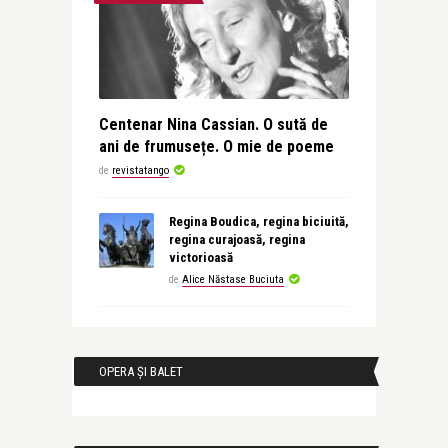
Centenar Nina Cassian. O sută de
ani de frumusețe. O mie de poeme
de
revistatango
Regina Boudica, regina biciuită,
regina curajoasă, regina
victorioasă
de
Alice Năstase Buciuta
OPERA ȘI BALET