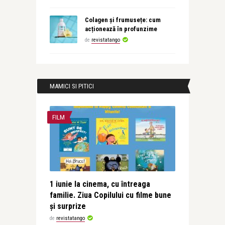
Colagen și frumusețe: cum
acționează în profunzime
de
revistatango
MAMICI SI PITICI
FILM
1 iunie la cinema, cu întreaga
familie. Ziua Copilului cu filme bune
și surprize
de
revistatango