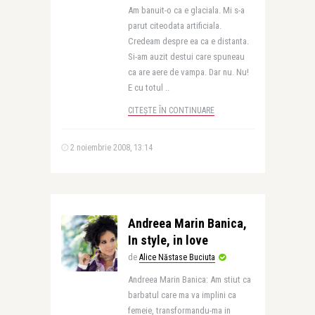
Am banuit-o ca e glaciala. Mi s-a
parut citeodata artificiala.
Credeam despre ea ca e distanta.
Si-am auzit destui care spuneau
ca are aere de vampa. Dar nu. Nu!
E cu totul ..
CITEȘTE ÎN CONTINUARE
2 noiembrie 2008, 13:14
Andreea Marin Banica,
In style, in love
de
Alice Năstase Buciuta
Andreea Marin Banica: Am stiut ca
barbatul care ma va implini ca
femeie, transformandu-ma in