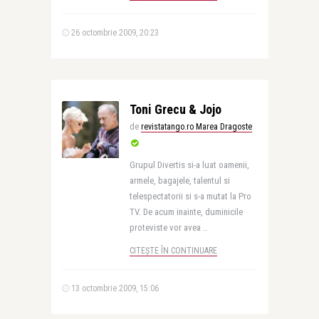
26 octombrie 2009, 20:23
Toni Grecu & Jojo
de
revistatango.ro Marea Dragoste
Grupul Divertis si-a luat oamenii,
armele, bagajele, talentul si
telespectatorii si s-a mutat la Pro
TV. De acum inainte, duminicile
proteviste vor avea ..
CITEȘTE ÎN CONTINUARE
13 octombrie 2009, 15:06