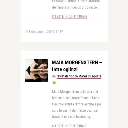
Lazarov: Babilonia. Pe platourile
de filmare a inceput o poveste ..
CITEȘTE ÎN CONTINUARE
3 decembrie 2009, 11:37
MAIA MORGENSTERN –
Intre oglinzi
de
revistatango.ro Marea Dragoste
Maia Morgenstern este cea mai
femeie dintre toate femeile lumii.
Cea mai actrita dintre actritele pe
care le-am intalnit. Este cea mai
trista si cea mai frumoasa, ..
CITEȘTE ÎN CONTINUARE