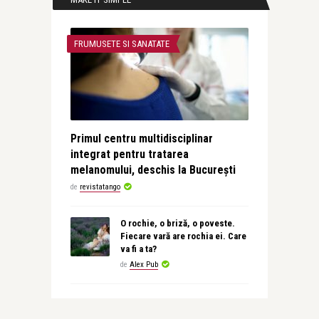
FRUMUSETE SI SANATATE
Primul centru multidisciplinar
integrat pentru tratarea
melanomului, deschis la București
de
revistatango
O rochie, o briză, o poveste.
Fiecare vară are rochia ei. Care
va fi a ta?
de
Alex Pub