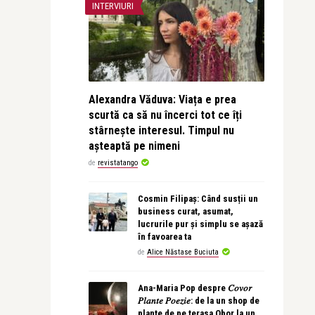
INTERVIURI
Alexandra Văduva: Viața e prea
scurtă ca să nu încerci tot ce îți
stârnește interesul. Timpul nu
așteaptă pe nimeni
de
revistatango
Cosmin Filipaș: Când susții un
business curat, asumat,
lucrurile pur și simplu se așază
în favoarea ta
de
Alice Năstase Buciuta
Ana-Maria Pop despre 𝐶𝑜𝑣𝑜𝑟
𝑃𝑙𝑎𝑛𝑡𝑒 𝑃𝑜𝑒𝑧𝑖𝑒: de la un shop de
plante de pe terasa Obor la un