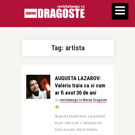
Tag:
artista
AUGUSTA LAZAROV:
Valeriu traia ca si cum
ar fi avut 30 de ani
de
revistatango.ro Marea Dragoste
Augusta Dumitrascu a prezentat
acum cativa ani o emisiune de
mare succes, marca Valeriu