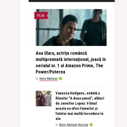
FILM
Ana Ularu, actrița româncă
multipremiată internațional, joacă în
serialul nr. 1 al Amazon Prime, The
Power/Puterea
de
Ilona Năstase
Vanessa Hudgens, vedetă a
filmului “A doua șansă”, alături
de Jennifer Lopez: Filmul
acesta va oferi femeilor și
fetelor mai multă încredere în
ele
de
Alice Năstase Buciuta