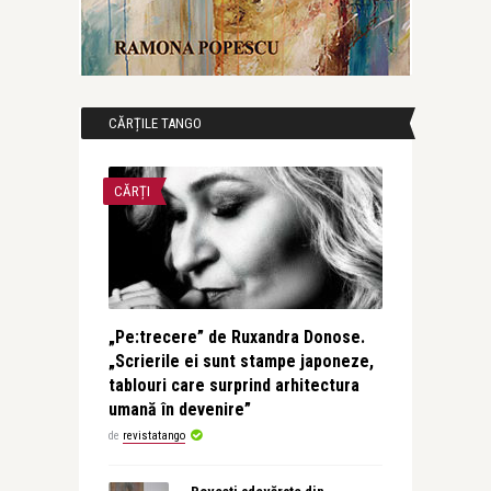
CĂRȚILE TANGO
CĂRȚI
„Pe:trecere” de Ruxandra Donose.
„Scrierile ei sunt stampe japoneze,
tablouri care surprind arhitectura
umană în devenire”
de
revistatango