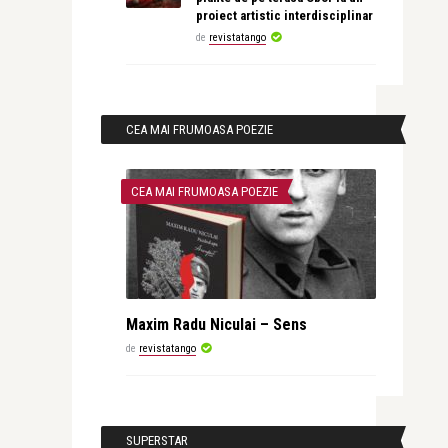
proiect artistic interdisciplinar
de
revistatango
CEA MAI FRUMOASA POEZIE
CEA MAI FRUMOASA POEZIE
Maxim Radu Niculai – Sens
de
revistatango
SUPERSTAR