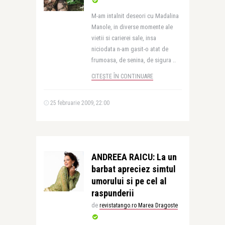
M-am intalnit deseori cu Madalina
Manole, in diverse momente ale
vietii si carierei sale, insa
niciodata n-am gasit-o atat de
frumoasa, de senina, de sigura ..
CITEȘTE ÎN CONTINUARE
25 februarie 2009, 22:00
ANDREEA RAICU: La un
barbat apreciez simtul
umorului si pe cel al
raspunderii
de
revistatango.ro Marea Dragoste