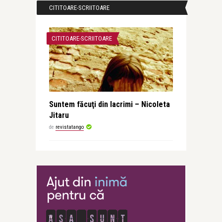
CITITOARE-SCRIITOARE
CITITOARE-SCRIITOARE
Suntem făcuţi din lacrimi – Nicoleta
Jitaru
de
revistatango