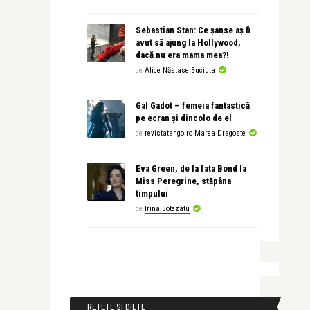
Sebastian Stan: Ce șanse aș fi
avut să ajung la Hollywood,
dacă nu era mama mea?!
de
Alice Năstase Buciuta
Gal Gadot – femeia fantastică
pe ecran și dincolo de el
de
revistatango.ro Marea Dragoste
Eva Green, de la fata Bond la
Miss Peregrine, stăpâna
timpului
de
Irina Botezatu
RETETE SI DIETE