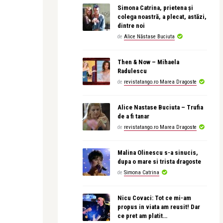
Simona Catrina, prietena și
colega noastră, a plecat, astăzi,
dintre noi
de
Alice Năstase Buciuta
Then & Now – Mihaela
Radulescu
de
revistatango.ro Marea Dragoste
Alice Nastase Buciuta – Trufia
de a fi tanar
de
revistatango.ro Marea Dragoste
Malina Olinescu s-a sinucis,
dupa o mare si trista dragoste
de
Simona Catrina
Nicu Covaci: Tot ce mi-am
propus in viata am reusit! Dar
ce pret am platit…