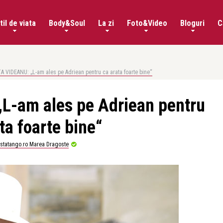
til de viata
Body&Soul
La zi
Foto&Video
Bloguri
C
A VIDEANU: „L-am ales pe Adriean pentru ca arata foarte bine“
L-am ales pe Adriean pentru
ta foarte bine“
istatango.ro Marea Dragoste