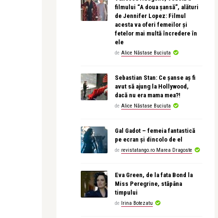
filmului “A doua șansă”, alături
de Jennifer Lopez: Filmul
acesta va oferi femeilor și
fetelor mai multă încredere în
ele
de
Alice Năstase Buciuta
Sebastian Stan: Ce șanse aș fi
avut să ajung la Hollywood,
dacă nu era mama mea?!
de
Alice Năstase Buciuta
Gal Gadot – femeia fantastică
pe ecran și dincolo de el
de
revistatango.ro Marea Dragoste
Eva Green, de la fata Bond la
Miss Peregrine, stăpâna
timpului
de
Irina Botezatu