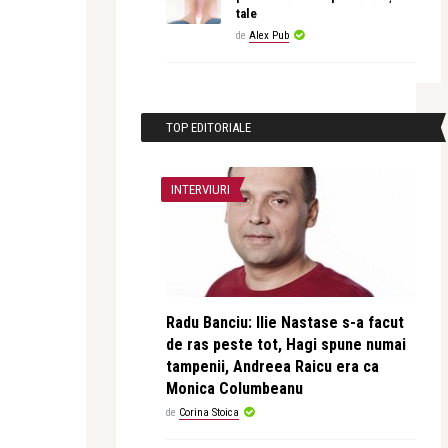
tale
de
Alex Pub
TOP EDITORIALE
INTERVIURI
Radu Banciu: Ilie Nastase s-a facut
de ras peste tot, Hagi spune numai
tampenii, Andreea Raicu era ca
Monica Columbeanu
de
Corina Stoica