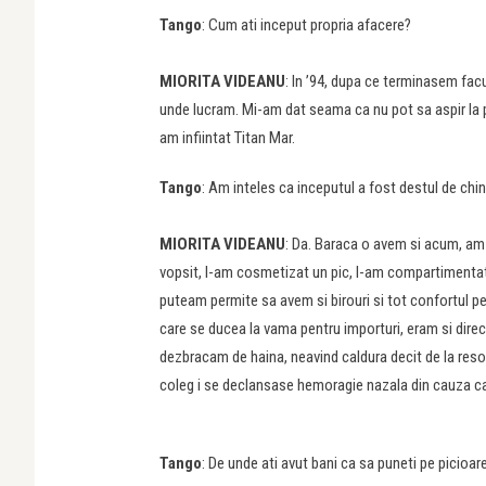
Tango
: Cum ati inceput propria afacere?
MIORITA VIDEANU
: In ’94, dupa ce terminasem fac
unde lucram. Mi-am dat seama ca nu pot sa aspir la po
am infiintat Titan Mar.
Tango
: Am inteles ca inceputul a fost destul de chin
MIORITA VIDEANU
: Da. Baraca o avem si acum, am 
vopsit, l-am cosmetizat un pic, l-am compartimentat
puteam permite sa avem si birouri si tot confortul pe
care se ducea la vama pentru importuri, eram si dire
dezbracam de haina, neavind caldura decit de la resour
coleg i se declansase hemoragie nazala din cauza cal
Tango
: De unde ati avut bani ca sa puneti pe picio