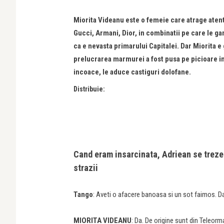
Miorita Videanu este o femeie care atrage atent
Gucci, Armani, Dior, in combinatii pe care le gan
ca e nevasta primarului Capitalei. Dar Miorita 
prelucrarea marmurei a fost pusa pe picioare im
incoace, le aduce castiguri dolofane.
Distribuie:
Cand eram insarcinata, Adriean se trezea
strazii
Tango
: Aveti o afacere banoasa si un sot faimos. Dar
MIORITA VIDEANU
: Da. De origine sunt din Teleor