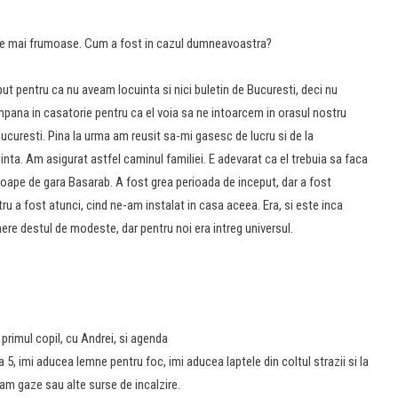
 cele mai frumoase. Cum a fost in cazul dumneavoastra?
eput pentru ca nu aveam locuinta si nici buletin de Bucuresti, deci nu
ana in casatorie pentru ca el voia sa ne intoarcem in orasul nostru
Bucuresti. Pina la urma am reusit sa-mi gasesc de lucru si de la
inta. Am asigurat astfel caminul familiei. E adevarat ca el trebuia sa faca
roape de gara Basarab. A fost grea perioada de inceput, dar a fost
ru a fost atunci, cind ne-am instalat in casa aceea. Era, si este inca
re destul de modeste, dar pentru noi era intreg universul.
 primul copil, cu Andrei, si agenda
5, imi aducea lemne pentru foc, imi aducea laptele din coltul strazii si la
veam gaze sau alte surse de incalzire.