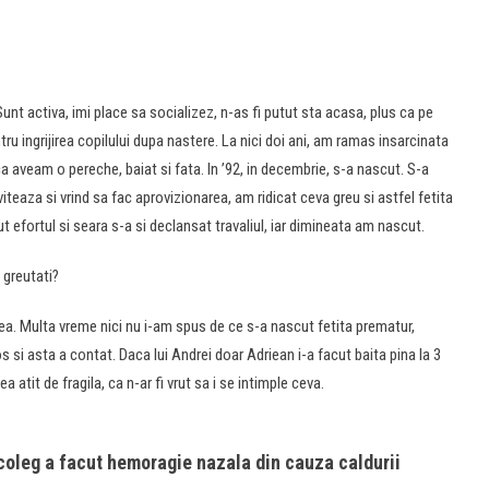
unt activa, imi place sa socializez, n-as fi putut sta acasa, plus ca pe
tru ingrijirea copilului dupa nastere. La nici doi ani, am ramas insarcinata
u ca aveam o pereche, baiat si fata. In ’92, in decembrie, s-a nascut. S-a
teaza si vrind sa fac aprovizionarea, am ridicat ceva greu si astfel fetita
t efortul si seara s-a si declansat travaliul, iar dimineata am nascut.
t greutati?
ea. Multa vreme nici nu i-am spus de ce s-a nascut fetita prematur,
 si asta a contat. Daca lui Andrei doar Adriean i-a facut baita pina la 3
a atit de fragila, ca n-ar fi vrut sa i se intimple ceva.
 coleg a facut hemoragie nazala din cauza caldurii