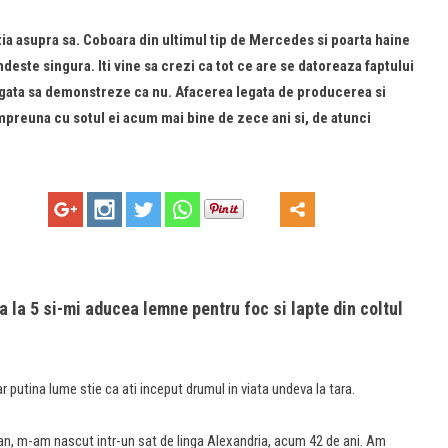
ia asupra sa. Coboara din ultimul tip de Mercedes si poarta haine
deste singura. Iti vine sa crezi ca tot ce are se datoreaza faptului
e gata sa demonstreze ca nu. Afacerea legata de producerea si
preuna cu sotul ei acum mai bine de zece ani si, de atunci
 la 5 si-mi aducea lemne pentru foc si lapte din coltul
 putina lume stie ca ati inceput drumul in viata undeva la tara.
man, m-am nascut intr-un sat de linga Alexandria, acum 42 de ani. Am