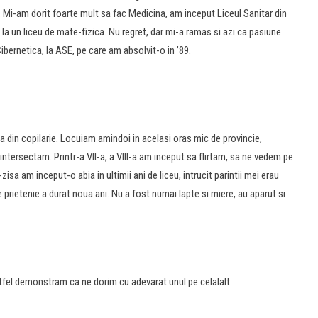
inti. Mi-am dorit foarte mult sa fac Medicina, am inceput Liceul Sanitar din
a un liceu de mate-fizica. Nu regret, dar mi-a ramas si azi ca pasiune
bernetica, la ASE, pe care am absolvit-o in ’89.
a din copilarie. Locuiam amindoi in acelasi oras mic de provincie,
ntersectam. Printr-a VII-a, a VIII-a am inceput sa flirtam, sa ne vedem pe
zisa am inceput-o abia in ultimii ani de liceu, intrucit parintii mei erau
e prietenie a durat noua ani. Nu a fost numai lapte si miere, au aparut si
tfel demonstram ca ne dorim cu adevarat unul pe celalalt.