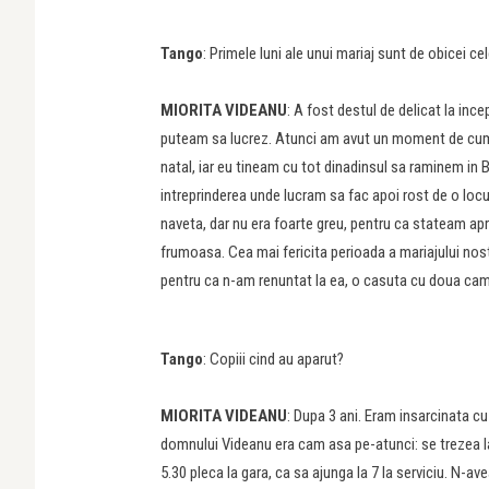
Tango
: Primele luni ale unui mariaj sunt de obicei
MIORITA VIDEANU
: A fost destul de delicat la inc
puteam sa lucrez. Atunci am avut un moment de cump
natal, iar eu tineam cu tot dinadinsul sa raminem in 
intreprinderea unde lucram sa fac apoi rost de o locu
naveta, dar nu era foarte greu, pentru ca stateam ap
frumoasa. Cea mai fericita perioada a mariajului nost
pentru ca n-am renuntat la ea, o casuta cu doua came
Tango
: Copiii cind au aparut?
MIORITA VIDEANU
: Dupa 3 ani. Eram insarcinata cu
domnului Videanu era cam asa pe-atunci: se trezea la 
5.30 pleca la gara, ca sa ajunga la 7 la serviciu. N-a