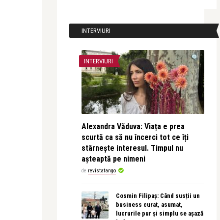
INTERVIURI
INTERVIURI
Alexandra Văduva: Viața e prea
scurtă ca să nu încerci tot ce îți
stârnește interesul. Timpul nu
așteaptă pe nimeni
de
revistatango
Cosmin Filipaș: Când susții un
business curat, asumat,
lucrurile pur și simplu se așază