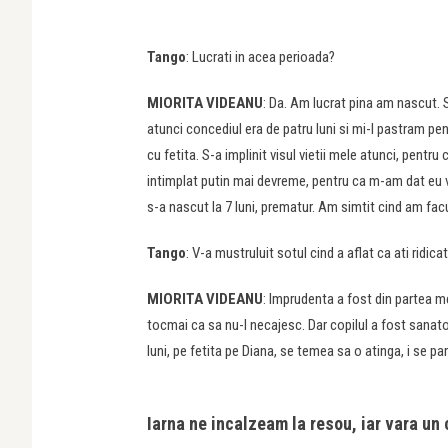
Tango
: Lucrati in acea perioada?
MIORITA VIDEANU
: Da. Am lucrat pina am nascut. S
atunci concediul era de patru luni si mi-l pastram pen
cu fetita. S-a implinit visul vietii mele atunci, pentr
intimplat putin mai devreme, pentru ca m-am dat eu vi
s-a nascut la 7 luni, prematur. Am simtit cind am facu
Tango
: V-a mustruluit sotul cind a aflat ca ati ridica
MIORITA VIDEANU
: Imprudenta a fost din partea m
tocmai ca sa nu-l necajesc. Dar copilul a fost sanatos
luni, pe fetita pe Diana, se temea sa o atinga, i se pare
Iarna ne incalzeam la resou, iar vara un