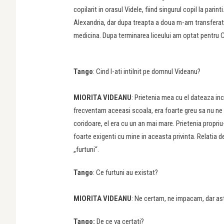
copilarit in orasul Videle, fiind singurul copil la par
Alexandria, dar dupa treapta a doua m-am transferat l
medicina. Dupa terminarea liceului am optat pentru Ci
Tango
: Cind l-ati intilnit pe domnul Videanu?
MIORITA VIDEANU
: Prietenia mea cu el dateaza inc
frecventam aceeasi scoala, era foarte greu sa nu ne i
coridoare, el era cu un an mai mare. Prietenia propriu-
foarte exigenti cu mine in aceasta privinta. Relatia d
„furtuni“.
Tango
: Ce furtuni au existat?
MIORITA VIDEANU
: Ne certam, ne impacam, dar as
Tango:
De ce va certati?