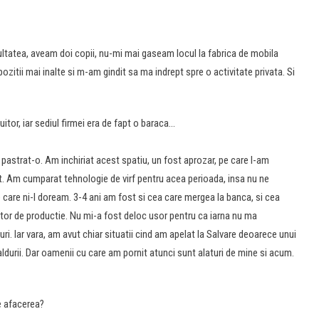
ultatea, aveam doi copii, nu-mi mai gaseam locul la fabrica de mobila
zitii mai inalte si m-am gindit sa ma indrept spre o activitate privata. Si
uitor, iar sediul firmei era de fapt o baraca…
pastrat-o. Am inchiriat acest spatiu, un fost aprozar, pe care l-am
. Am cumparat tehnologie de virf pentru acea perioada, insa nu ne
 care ni-l doream. 3-4 ani am fost si cea care mergea la banca, si cea
ctor de productie. Nu mi-a fost deloc usor pentru ca iarna nu ma
i. Iar vara, am avut chiar situatii cind am apelat la Salvare deoarece unui
durii. Dar oamenii cu care am pornit atunci sunt alaturi de mine si acum.
are afacerea?