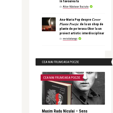
în favoarea ta
de
Alice Năstase Buciuta
Ana-Maria Pop despre 𝐶𝑜𝑣𝑜𝑟
𝑃𝑙𝑎𝑛𝑡𝑒 𝑃𝑜𝑒𝑧𝑖𝑒: de la un shop de
plante de pe terasa Obor la un
proiect artistic interdisciplinar
de
revistatango
CEA MAI FRUMOASA POEZIE
CEA MAI FRUMOASA POEZIE
Maxim Radu Niculai – Sens