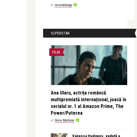
de
revistatango
SUPERSTAR
FILM
Ana Ularu, actrița româncă
multipremiată internațional, joacă în
serialul nr. 1 al Amazon Prime, The
Power/Puterea
de
Ilona Năstase
Vanessa Hudgens, vedetă a