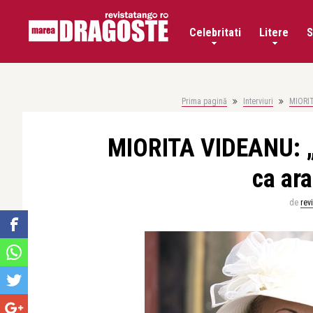
Celebritati
Litere
S
Prima pagină
Interviuri
MIORIT
MIORITA VIDEANU: „
ca ara
de
rev