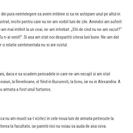
a din pura neintelegere sa avem intilnire si sa ne astepam unul pe altul in
 frustrat, motiv pentru care nu ne-am vorbit luni de zile. Amindoi am suferit
am mai intilnit la un ceai, ne-am intrebat: „Stii de cind nu ne-am vazut?“
? Tu n-ai venit!“. Si asa am stat noi despartiti citeva luni bune. Ne-am dat
r-o relatie sentimentala nu-si are rostul.
 ani, daca e sa scadem perioadele in care ne-am necajit si am stat
uri, la Revelioane, el fiind in Bucuresti, la liceu, iar eu in Alexandria. A
 cu armata a fost unul furtunos.
 ca nu am reusit sa-l vizitez in cele noua luni de armata petrecute la
rea la facultate, iar parintii nici nu voiau sa auda de asa ceva.