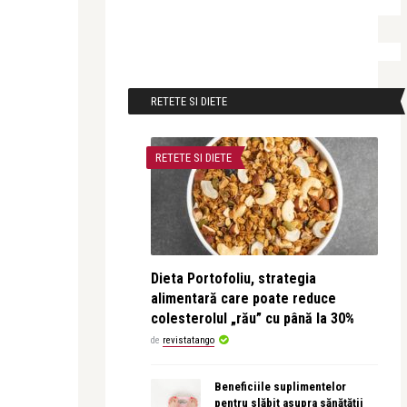
RETETE SI DIETE
RETETE SI DIETE
Dieta Portofoliu, strategia
alimentară care poate reduce
colesterolul „rău” cu până la 30%
de
revistatango
Beneficiile suplimentelor
pentru slăbit asupra sănătății