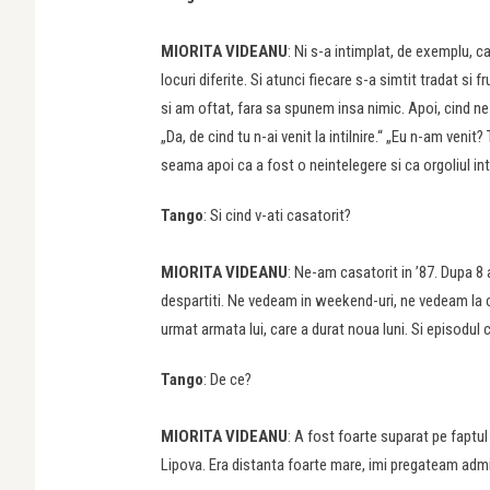
MIORITA VIDEANU
: Ni s-a intimplat, de exemplu, c
locuri diferite. Si atunci fiecare s-a simtit tradat si
si am oftat, fara sa spunem insa nimic. Apoi, cind ne-
„Da, de cind tu n-ai venit la intilnire.“ „Eu n-am venit
seama apoi ca a fost o neintelegere si ca orgoliul int
Tango
: Si cind v-ati casatorit?
MIORITA VIDEANU
: Ne-am casatorit in ’87. Dupa 8
despartiti. Ne vedeam in weekend-uri, ne vedeam la ceai
urmat armata lui, care a durat noua luni. Si episodul
Tango
: De ce?
MIORITA VIDEANU
: A fost foarte suparat pe faptul
Lipova. Era distanta foarte mare, imi pregateam admite