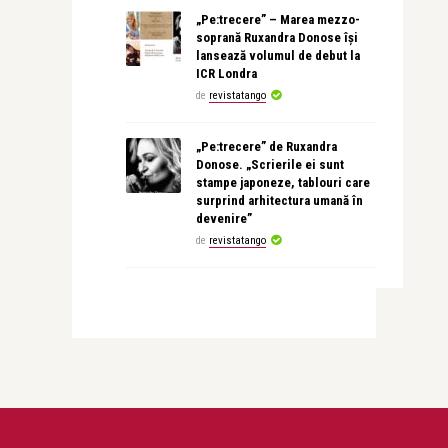
„Pe:trecere” – Marea mezzo-
soprană Ruxandra Donose își
lansează volumul de debut la
ICR Londra
de
revistatango
„Pe:trecere” de Ruxandra
Donose. „Scrierile ei sunt
stampe japoneze, tablouri care
surprind arhitectura umană în
devenire”
de
revistatango