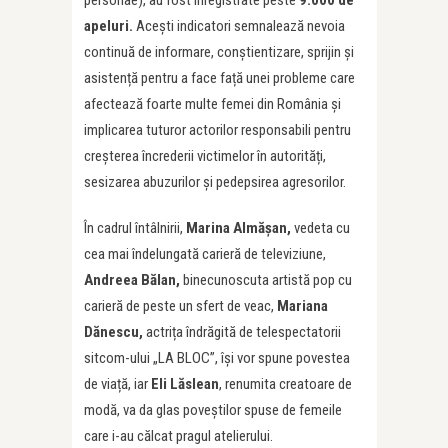
apeluri.
Acești indicatori semnalează nevoia
continuă de informare, conștientizare, sprijin și
asistență pentru a face față unei probleme care
afectează foarte multe femei din România și
implicarea tuturor actorilor responsabili pentru
creșterea încrederii victimelor în autorități,
sesizarea abuzurilor și pedepsirea agresorilor.
În cadrul întâlnirii,
Marina Almășan,
vedeta cu
cea mai îndelungată carieră de televiziune,
Andreea Bălan,
binecunoscuta artistă pop cu
carieră de peste un sfert de veac,
Mariana
Dănescu,
actrița îndrăgită de telespectatorii
sitcom-ului „LA BLOC”, își vor spune povestea
de viață, iar
Eli Lăslean
, renumita creatoare de
modă, va da glas poveștilor spuse de femeile
care i-au călcat pragul atelierului.