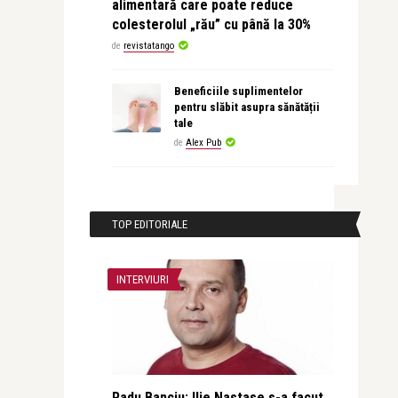
alimentară care poate reduce
colesterolul „rău” cu până la 30%
de
revistatango
Beneficiile suplimentelor
pentru slăbit asupra sănătății
tale
de
Alex Pub
TOP EDITORIALE
INTERVIURI
Radu Banciu: Ilie Nastase s-a facut