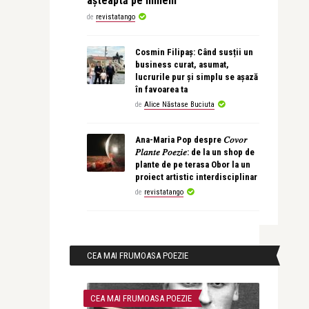
așteaptă pe nimeni
de
revistatango
Cosmin Filipaș: Când susții un
business curat, asumat,
lucrurile pur și simplu se așază
în favoarea ta
de
Alice Năstase Buciuta
Ana-Maria Pop despre 𝐶𝑜𝑣𝑜𝑟
𝑃𝑙𝑎𝑛𝑡𝑒 𝑃𝑜𝑒𝑧𝑖𝑒: de la un shop de
plante de pe terasa Obor la un
proiect artistic interdisciplinar
de
revistatango
CEA MAI FRUMOASA POEZIE
CEA MAI FRUMOASA POEZIE