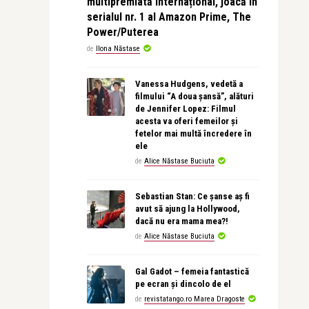
multipremiată internațional, joacă în
serialul nr. 1 al Amazon Prime, The
Power/Puterea
de
Ilona Năstase
Vanessa Hudgens, vedetă a
filmului “A doua șansă”, alături
de Jennifer Lopez: Filmul
acesta va oferi femeilor și
fetelor mai multă încredere în
ele
de
Alice Năstase Buciuta
Sebastian Stan: Ce șanse aș fi
avut să ajung la Hollywood,
dacă nu era mama mea?!
de
Alice Năstase Buciuta
Gal Gadot – femeia fantastică
pe ecran și dincolo de el
de
revistatango.ro Marea Dragoste