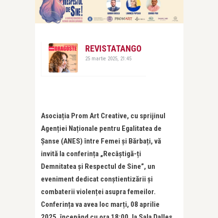
REVISTATANGO
25 martie 2025, 21:45
Asociația Prom Art Creative, cu sprijinul
Agenției Naționale pentru Egalitatea de
Șanse (ANES) între Femei și Bărbați, vă
invită la conferința „Recâștigă-ți
Demnitatea și Respectul de Sine”, un
eveniment dedicat conștientizării și
combaterii violenței asupra femeilor.
Conferința va avea loc marți, 08 aprilie
2025, începând cu ora 18:00, la Sala Dalles