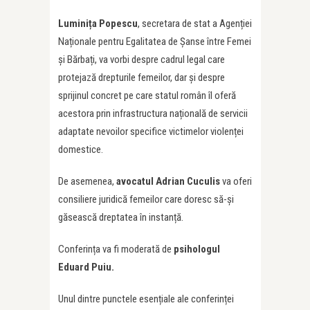
Luminița Popescu
, secretara de stat a Agenției
Naționale pentru Egalitatea de Șanse între Femei
și Bărbați, va vorbi despre cadrul legal care
protejază drepturile femeilor, dar și despre
sprijinul concret pe care statul român îl oferă
acestora prin infrastructura națională de servicii
adaptate nevoilor specifice victimelor violenței
domestice.
De asemenea,
avocatul Adrian Cuculis
va oferi
consiliere juridică femeilor care doresc să-și
găsească dreptatea în instanță.
Conferința va fi moderată de
psihologul
Eduard Puiu.
Unul dintre punctele esențiale ale conferinței