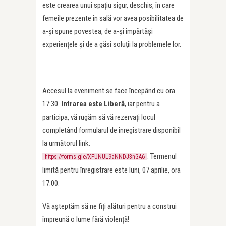
este crearea unui spațiu sigur, deschis, în care
femeile prezente în sală vor avea posibilitatea de
a-și spune povestea, de a-și împărtăși
experiențele și de a găsi soluții la problemele lor.
Accesul la eveniment se face începând cu ora
17:30.
Intrarea este Liberă
, iar pentru a
participa, vă rugăm să vă rezervați locul
completând formularul de înregistrare disponibil
la următorul link:
. Termenul
https://forms.gle/XFUNUL9aNNDJ3nGA6
limită pentru înregistrare este luni, 07 aprilie, ora
17:00.
Vă așteptăm să ne fiți alături pentru a construi
împreună o lume fără violență!