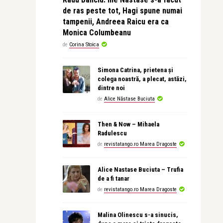
de ras peste tot, Hagi spune numai
tampenii, Andreea Raicu era ca
Monica Columbeanu
de
Corina Stoica
Simona Catrina, prietena și
colega noastră, a plecat, astăzi,
dintre noi
de
Alice Năstase Buciuta
Then & Now – Mihaela
Radulescu
de
revistatango.ro Marea Dragoste
Alice Nastase Buciuta – Trufia
de a fi tanar
de
revistatango.ro Marea Dragoste
Malina Olinescu s-a sinucis,