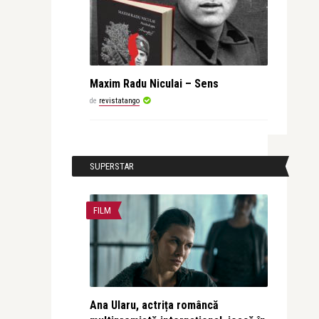
Maxim Radu Niculai – Sens
de
revistatango
SUPERSTAR
FILM
Ana Ularu, actrița româncă