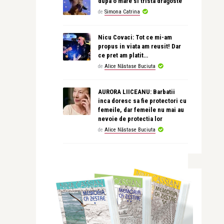
dupa o mare si trista dragoste
de
Simona Catrina
Nicu Covaci: Tot ce mi-am
propus in viata am reusit! Dar
ce pret am platit…
de
Alice Năstase Buciuta
AURORA LIICEANU: Barbatii
inca doresc sa fie protectori cu
femeile, dar femeile nu mai au
nevoie de protectia lor
de
Alice Năstase Buciuta