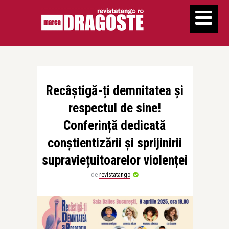
Recâștigă-ți demnitatea și
respectul de sine!
Conferință dedicată
conștientizării și sprijinirii
supraviețuitoarelor violenței
de
revistatango