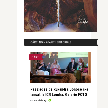
CĂRȚI NOI - APARIȚII EDITORIALE
CĂRȚI
Pass:ages de Ruxandra Donose s-a
lansat la ICR Londra. Galerie FOTO
de
revistatango