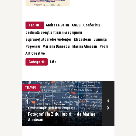
·
·
Tag-uri:
Andreea Balan
ANES
Conferință
dedicată conștientizării și sprijinirii
·
·
supraviețuitoarelor violenței
Eli Laslean
Luminița
·
·
·
Popescu
Mariana Dănescu
Marina Almasan
Prom
Art Creative
Categorii:
Life
TRAVEL
PĂRINȚI ȘI COPII
revistatango.ro Marea Dragoste
revistatango.ro
Fotografii la Zidul iubirii – de Marina
Andreea Băla
Almășan
fericită să împ