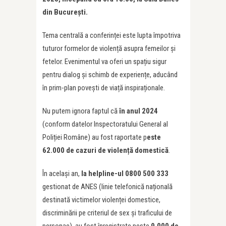
din București.
Tema centrală a conferinței este lupta împotriva
tuturor formelor de violență asupra femeilor și
fetelor. Evenimentul va oferi un spațiu sigur
pentru dialog și schimb de experiențe, aducând
în prim-plan povești de viață inspiraționale.
Nu putem ignora faptul că
în anul 2024
(conform datelor Inspectoratului General al
Poliției Române) au fost raportate p
este
62.000 de cazuri de violență domestică
.
În același an,
la helpline-ul 0800 500 333
gestionat de ANES (linie telefonică națională
destinată victimelor violenței domestice,
discriminării pe criteriul de sex și traficului de
personae), au fost înregistrate peste
9.000 de