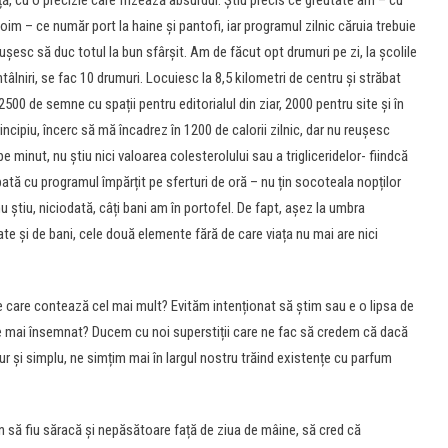
ță, cu o precizie care frizează absurdul. Știu precis ce greutate am – cu
im – ce număr port la haine și pantofi, iar programul zilnic căruia trebuie
reușesc să duc totul la bun sfârșit. Am de făcut opt drumuri pe zi, la școlile
întâlniri, se fac 10 drumuri. Locuiesc la 8,5 kilometri de centru și străbat
2500 de semne cu spații pentru editorialul din ziar, 2000 pentru site și în
incipiu, încerc să mă încadrez în 1200 de calorii zilnic, dar nu reușesc
 minut, nu știu nici valoarea colesterolului sau a trigliceridelor- fiindcă
ată cu programul împărțit pe sferturi de oră – nu țin socoteala nopților
u știu, niciodată, câți bani am în portofel. De fapt, așez la umbra
te și de bani, cele două elemente fără de care viața nu mai are nici
 care contează cel mai mult? Evităm intenționat să știm sau e o lipsa de
e mai însemnat? Ducem cu noi superstiții care ne fac să credem că dacă
r și simplu, ne simțim mai în largul nostru trăind existențe cu parfum
n să fiu săracă și nepăsătoare față de ziua de mâine, să cred că