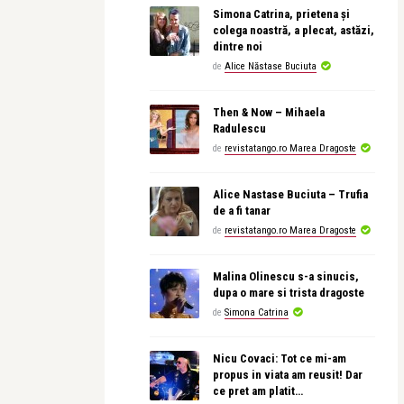
Simona Catrina, prietena și
colega noastră, a plecat, astăzi,
dintre noi
de
Alice Năstase Buciuta
Then & Now – Mihaela
Radulescu
de
revistatango.ro Marea Dragoste
Alice Nastase Buciuta – Trufia
de a fi tanar
de
revistatango.ro Marea Dragoste
Malina Olinescu s-a sinucis,
dupa o mare si trista dragoste
de
Simona Catrina
Nicu Covaci: Tot ce mi-am
propus in viata am reusit! Dar
ce pret am platit…