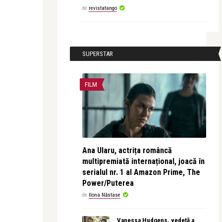
de
revistatango
SUPERSTAR
FILM
Ana Ularu, actrița româncă
multipremiată internațional, joacă în
serialul nr. 1 al Amazon Prime, The
Power/Puterea
de
Ilona Năstase
Vanessa Hudgens, vedetă a