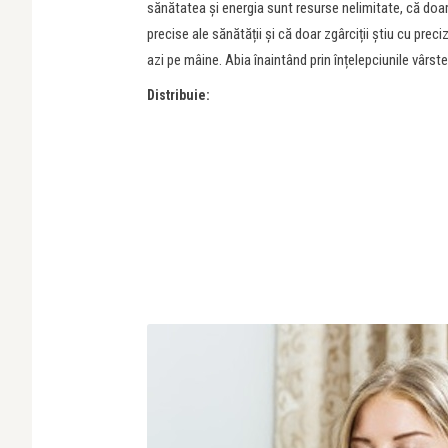
sănătatea și energia sunt resurse nelimitate, că doar i
precise ale sănătății și că doar zgârciții știu cu preciz
azi pe mâine. Abia înaintând prin înțelepciunile v
Distribuie: