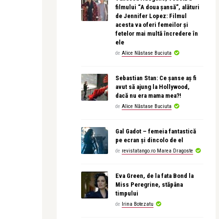
filmului “A doua șansă”, alături
de Jennifer Lopez: Filmul
acesta va oferi femeilor și
fetelor mai multă încredere în
ele
de
Alice Năstase Buciuta
Sebastian Stan: Ce șanse aș fi
avut să ajung la Hollywood,
dacă nu era mama mea?!
de
Alice Năstase Buciuta
Gal Gadot – femeia fantastică
pe ecran și dincolo de el
de
revistatango.ro Marea Dragoste
Eva Green, de la fata Bond la
Miss Peregrine, stăpâna
timpului
de
Irina Botezatu