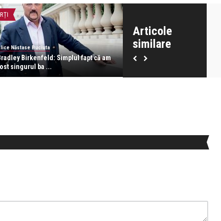
RȚI
MONEYCHAT
Articole
similare
lice Năstase Buciuta
Alice Năstase Buciuta
Bradley Birkenfeld: Simplul fapt că am
Ce-ai face dacă…?
ost singurul ba ...