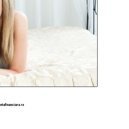
ntafinanciara.ro