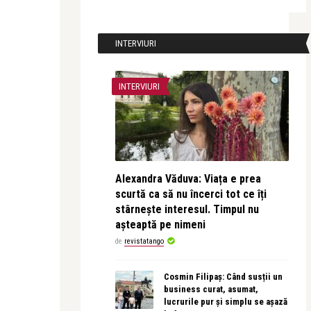
INTERVIURI
INTERVIURI
Alexandra Văduva: Viața e prea
scurtă ca să nu încerci tot ce îți
stârnește interesul. Timpul nu
așteaptă pe nimeni
de
revistatango
Cosmin Filipaș: Când susții un
business curat, asumat,
lucrurile pur și simplu se așază