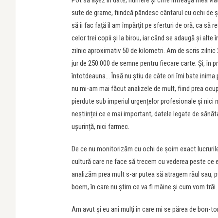
Pot să așez în date, numere și cifre întreaga mea via
sute de grame, fiindcă pândesc cântarul cu ochi de șo
să îi fac față îl am împărțit pe sferturi de oră, ca să 
celor trei copii și la birou, iar când se adaugă și alte 
zilnic aproximativ 50 de kilometri. Am de scris zilnic 
jur de 250.000 de semne pentru fiecare carte. Și, în pr
întotdeauna… Însă nu știu de câte ori îmi bate inima pe
nu mi-am mai făcut analizele de mult, fiind prea ocup
pierdute sub imperiul urgențelor profesionale și nici n
neștiinței ce e mai important, datele legate de sănăta
ușurință, nici farmec.
De ce nu monitorizăm cu ochi de șoim exact lucrurile
cultură care ne face să trecem cu vederea peste ce 
analizăm prea mult s-ar putea să atragem răul sau, pu
boem, în care nu știm ce va fi mâine și cum vom trăi.
Am avut și eu ani mulți în care mi se părea de bon-to