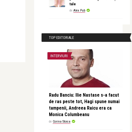
tale
de
Alex Pub
TOP EDITORIALE
INTERVIURI
Radu Banciu: Ilie Nastase s-a facut
de ras peste tot, Hagi spune numai
tampenii, Andreea Raicu era ca
Monica Columbeanu
de
Corina Stoica