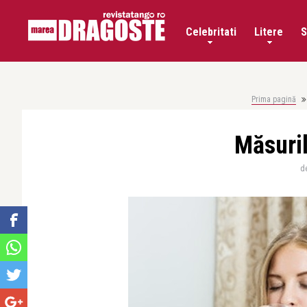
Celebritati
Litere
S
Prima pagină
Măsuril
d