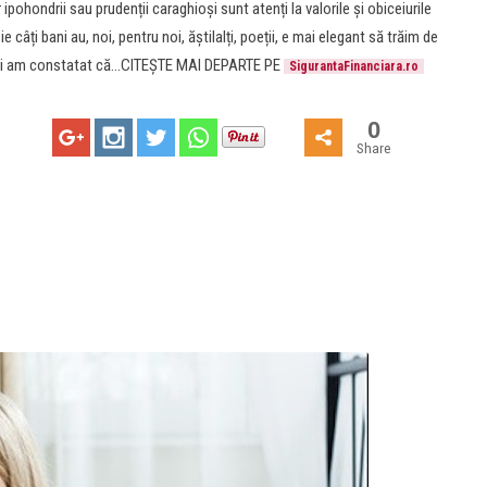
pohondrii sau prudenții caraghioși sunt atenți la valorile și obiceiurile
ie câți bani au, noi, pentru noi, ăștilalți, poeții, e mai elegant să trăim de
ârstei am constatat că…CITEȘTE MAI DEPARTE PE
SigurantaFinanciara.ro
0
Share