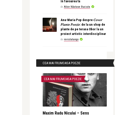
în favoarea ta
de
Alice Năstase Buciuta
Ana-Maria Pop despre 𝐶𝑜𝑣𝑜𝑟
𝑃𝑙𝑎𝑛𝑡𝑒 𝑃𝑜𝑒𝑧𝑖𝑒: de la un shop de
plante de pe terasa Obor la un
proiect artistic interdisciplinar
de
revistatango
CEA MAI FRUMOASA POEZIE
CEA MAI FRUMOASA POEZIE
Maxim Radu Niculai – Sens