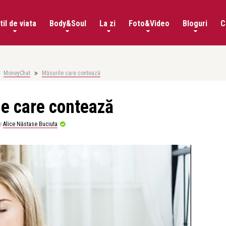
til de viata
Body&Soul
La zi
Foto&Video
Bloguri
C
MoneyChat
Măsurile care contează
e care contează
e
Alice Năstase Buciuta