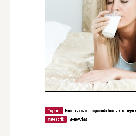
·
·
·
Tag-uri:
bani
economii
siguranta financiara
sigura
Categorii:
MoneyChat