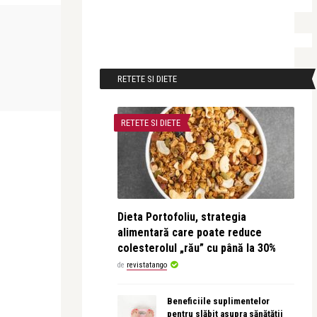
MONEYCHAT
LIFE
Alice Năstase Buciuta
revistatango
RETETE SI DIETE
Ora Pământului, exercițiu de
Revolut lans
cumpătare
Bank în Rega
RETETE SI DIETE
Dieta Portofoliu, strategia
alimentară care poate reduce
colesterolul „rău” cu până la 30%
de
revistatango
Beneficiile suplimentelor
pentru slăbit asupra sănătății