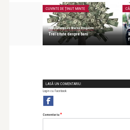
CUVINTE DE ȚINUT MINTE
CĂ
revistatango.ro Marea Dragoste
A
 un milion de
Trei citate despre bani
ânia
f
LASĂ UN COMENTARIU:
Login cu Facebook
*
Comentariu: