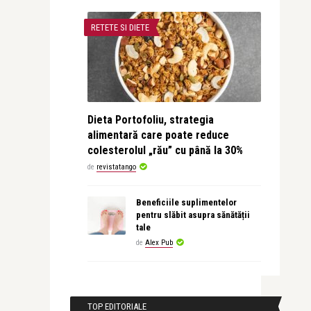
RETETE SI DIETE
Dieta Portofoliu, strategia
alimentară care poate reduce
colesterolul „rău” cu până la 30%
de
revistatango
Beneficiile suplimentelor
pentru slăbit asupra sănătății
tale
de
Alex Pub
TOP EDITORIALE