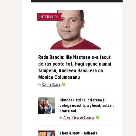
INTERVIURI
Radu Banciu: Ilie Nastase s-a facut
de ras peste tot, Hagi spune numai
tampenii, Andreea Raicu era ca
Monica Columbeanu
de
Corina Stoica
Simona Catrina, prietena și
colega noastră, a plecat, astăzi,
dintre noi
de
Alice Năstase Buciuta
Then & Now – Mihaela