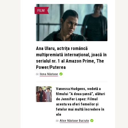
FILM
Ana Ularu, actrița româncă
multipremiată internațional, joacă în
serialul nr. 1 al Amazon Prime, The
Power/Puterea
de
Ilona Năstase
Vanessa Hudgens, vedetă a
filmului “A doua șansă”, alături
de Jennifer Lopez: Filmul
acesta va oferi femeilor și
fetelor mai multă încredere în
ele
de
Alice Năstase Buciuta