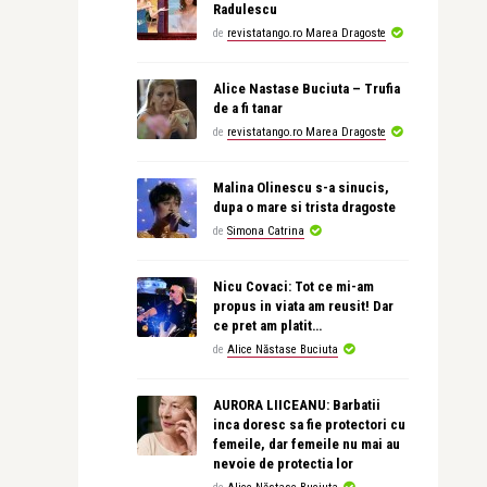
Radulescu
de
revistatango.ro Marea Dragoste
Alice Nastase Buciuta – Trufia
de a fi tanar
de
revistatango.ro Marea Dragoste
Malina Olinescu s-a sinucis,
dupa o mare si trista dragoste
de
Simona Catrina
Nicu Covaci: Tot ce mi-am
propus in viata am reusit! Dar
ce pret am platit…
de
Alice Năstase Buciuta
AURORA LIICEANU: Barbatii
inca doresc sa fie protectori cu
femeile, dar femeile nu mai au
nevoie de protectia lor