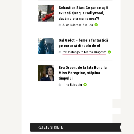
Sebastian Stan: Ce șanse aș fi
avut să ajung la Hollywood,
dacă nu era mama mea?!
de
Alice Năstase Buciuta
Gal Gadot – femeia fantastică
pe ecran și dincolo de el
de
revistatango.ro Marea Dragoste
Eva Green, de la fata Bond la
Miss Peregrine, stăpâna
timpului
de
Irina Botezatu
RETETE SI DIETE