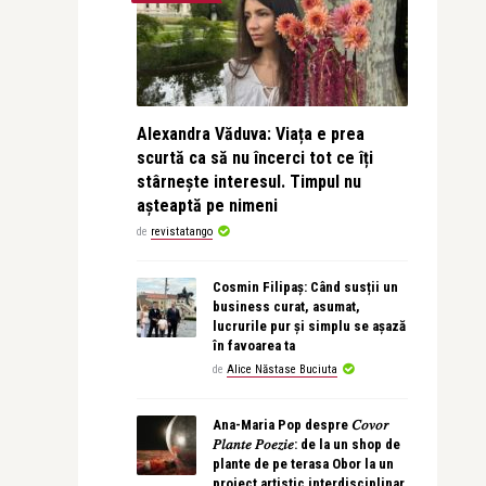
Alexandra Văduva: Viața e prea
scurtă ca să nu încerci tot ce îți
stârnește interesul. Timpul nu
așteaptă pe nimeni
de
revistatango
Cosmin Filipaș: Când susții un
business curat, asumat,
lucrurile pur și simplu se așază
în favoarea ta
de
Alice Năstase Buciuta
Ana-Maria Pop despre 𝐶𝑜𝑣𝑜𝑟
𝑃𝑙𝑎𝑛𝑡𝑒 𝑃𝑜𝑒𝑧𝑖𝑒: de la un shop de
plante de pe terasa Obor la un
proiect artistic interdisciplinar