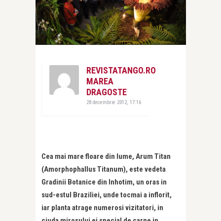
REVISTATANGO.RO
MAREA
DRAGOSTE
28 decembrie 2012, 17:16
Cea mai mare floare din lume, Arum Titan
(Amorphophallus Titanum), este vedeta
Gradinii Botanice din Inhotim, un oras in
sud-estul Braziliei, unde tocmai a inflorit,
iar planta atrage numerosi vizitatori, in
ciuda mirosului ei special de carne in