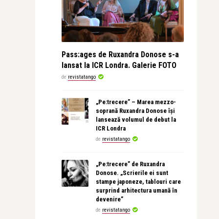
Pass:ages de Ruxandra Donose s-a
lansat la ICR Londra. Galerie FOTO
de
revistatango
„Pe:trecere” – Marea mezzo-
soprană Ruxandra Donose își
lansează volumul de debut la
ICR Londra
de
revistatango
„Pe:trecere” de Ruxandra
Donose. „Scrierile ei sunt
stampe japoneze, tablouri care
surprind arhitectura umană în
devenire”
de
revistatango