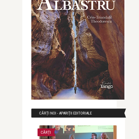
CĂRȚI NOI - APARIȚII EDITORIALE
CĂRȚI