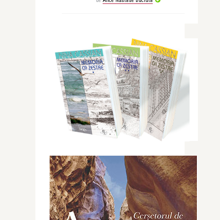
de
Alice Năstase Buciuta