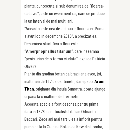
plante, cunoscuta si sub denumirea de “floarea-
cadavru”, este un eveniment rar, care se produce
la un interval de mai multi ani.
“Aceasta este cea de-a doua inflorire a ei. Prima
a avut loc in decembrie 2010”, a precizat ea.
Denumirea stiintifica a florii este
“
Amorphophallus titanum
“, care inseamna
“penis urias de o forma ciudata”, explica Patricia
Oliveira.
Planta din gradina botanica braziliana avea, joi,
inaltimea de 167 de centimetri, dar specia
Arum
Titan
, originara din insula Sumatra, poate ajunge
si pana la o inaltime de trei metri.
Aceasta specie a fost descrisa pentru prima
data in 1878 de naturalistul italian Odoardo
Beccari. Zece ani mai tarziu ea a inflorit pentru
prima data la Gradina Botanica Kew din Londra,