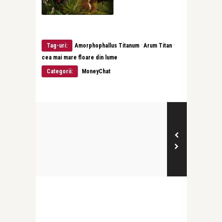
·
·
Tag-uri:
Amorphophallus Titanum
Arum Titan
cea mai mare floare din lume
Categorii:
MoneyChat