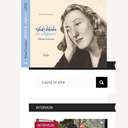
CAUTĂ ÎN SITE
INTERVIURI
INTERVIURI