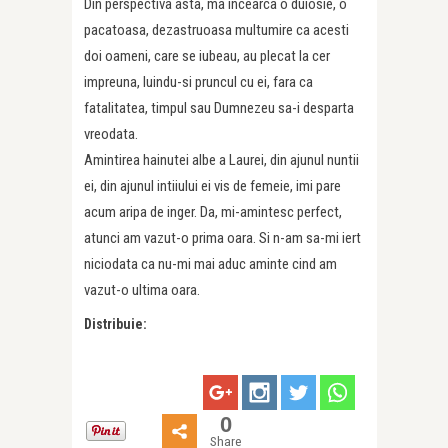
Din perspectiva asta, ma incearca o duiosie, o
pacatoasa, dezastruoasa multumire ca acesti
doi oameni, care se iubeau, au plecat la cer
impreuna, luindu-si pruncul cu ei, fara ca
fatalitatea, timpul sau Dumnezeu sa-i desparta
vreodata.
Amintirea hainutei albe a Laurei, din ajunul nuntii
ei, din ajunul intiiului ei vis de femeie, imi pare
acum aripa de inger. Da, mi-amintesc perfect,
atunci am vazut-o prima oara. Si n-am sa-mi iert
niciodata ca nu-mi mai aduc aminte cind am
vazut-o ultima oara.
Distribuie:
0
Share