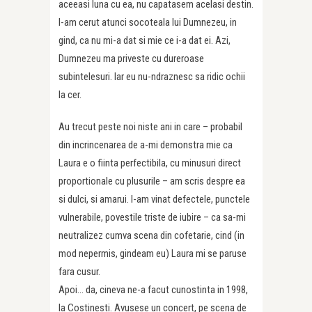
aceeasi luna cu ea, nu capatasem acelasi destin.
I-am cerut atunci socoteala lui Dumnezeu, in
gind, ca nu mi-a dat si mie ce i-a dat ei. Azi,
Dumnezeu ma priveste cu dureroase
subintelesuri. Iar eu nu-ndraznesc sa ridic ochii
la cer.
Au trecut peste noi niste ani in care – probabil
din incrincenarea de a-mi demonstra mie ca
Laura e o fiinta perfectibila, cu minusuri direct
proportionale cu plusurile – am scris despre ea
si dulci, si amarui. I-am vinat defectele, punctele
vulnerabile, povestile triste de iubire – ca sa-mi
neutralizez cumva scena din cofetarie, cind (in
mod nepermis, gindeam eu) Laura mi se paruse
fara cusur.
Apoi… da, cineva ne-a facut cunostinta in 1998,
la Costinesti. Avusese un concert, pe scena de