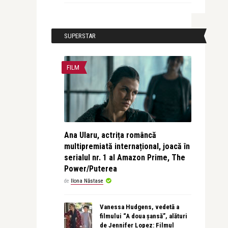
SUPERSTAR
FILM
Ana Ularu, actrița româncă
multipremiată internațional, joacă în
serialul nr. 1 al Amazon Prime, The
Power/Puterea
de
Ilona Năstase
Vanessa Hudgens, vedetă a
filmului “A doua șansă”, alături
de Jennifer Lopez: Filmul