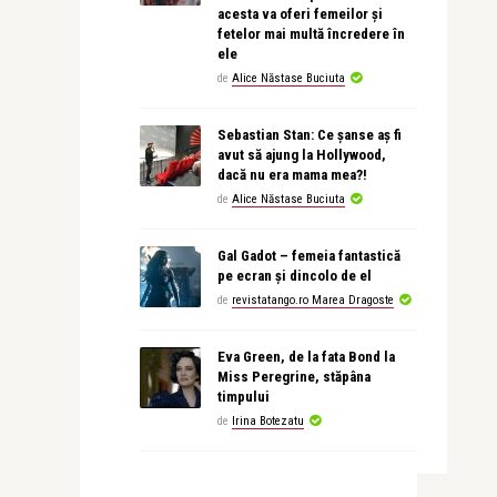
acesta va oferi femeilor și
fetelor mai multă încredere în
ele
de
Alice Năstase Buciuta
Sebastian Stan: Ce șanse aș fi
avut să ajung la Hollywood,
dacă nu era mama mea?!
de
Alice Năstase Buciuta
Gal Gadot – femeia fantastică
pe ecran și dincolo de el
de
revistatango.ro Marea Dragoste
Eva Green, de la fata Bond la
Miss Peregrine, stăpâna
timpului
de
Irina Botezatu