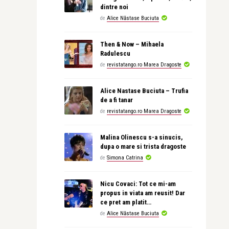
dintre noi
de
Alice Năstase Buciuta
Then & Now – Mihaela
Radulescu
de
revistatango.ro Marea Dragoste
Alice Nastase Buciuta – Trufia
de a fi tanar
de
revistatango.ro Marea Dragoste
Malina Olinescu s-a sinucis,
dupa o mare si trista dragoste
de
Simona Catrina
Nicu Covaci: Tot ce mi-am
propus in viata am reusit! Dar
ce pret am platit…
de
Alice Năstase Buciuta