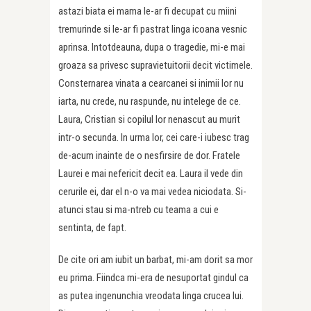
astazi biata ei mama le-ar fi decupat cu miini
tremurinde si le-ar fi pastrat linga icoana vesnic
aprinsa. Intotdeauna, dupa o tragedie, mi-e mai
groaza sa privesc supravietuitorii decit victimele.
Consternarea vinata a cearcanei si inimii lor nu
iarta, nu crede, nu raspunde, nu intelege de ce.
Laura, Cristian si copilul lor nenascut au murit
intr-o secunda. In urma lor, cei care-i iubesc trag
de-acum inainte de o nesfirsire de dor. Fratele
Laurei e mai nefericit decit ea. Laura il vede din
cerurile ei, dar el n-o va mai vedea niciodata. Si-
atunci stau si ma-ntreb cu teama a cui e
sentinta, de fapt.
De cite ori am iubit un barbat, mi-am dorit sa mor
eu prima. Fiindca mi-era de nesuportat gindul ca
as putea ingenunchia vreodata linga crucea lui.