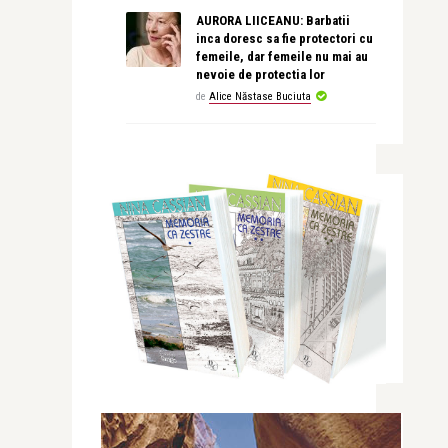
AURORA LIICEANU: Barbatii
inca doresc sa fie protectori cu
femeile, dar femeile nu mai au
nevoie de protectia lor
de
Alice Năstase Buciuta