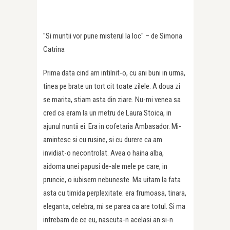
"Si muntii vor pune misterul la loc" – de Simona
Catrina
Prima data cind am intilnit-o, cu ani buni in urma,
tinea pe brate un tort cit toate zilele. A doua zi
se marita, stiam asta din ziare. Nu-mi venea sa
cred ca eram la un metru de Laura Stoica, in
ajunul nuntii ei. Era in cofetaria Ambasador. Mi-
amintesc si cu rusine, si cu durere ca am
invidiat-o necontrolat. Avea o haina alba,
aidoma unei papusi de-ale mele pe care, in
pruncie, o iubisem nebuneste. Ma uitam la fata
asta cu timida perplexitate: era frumoasa, tinara,
eleganta, celebra, mi se parea ca are totul. Si ma
intrebam de ce eu, nascuta-n acelasi an si-n