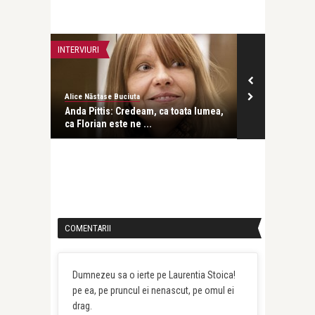
INTERVIURI
MODA
Alice Năstase Buciuta
revistatango.ro
viață nu
Anda Pittis: Credeam, ca toata lumea,
Claudia Pavel
ca Florian este ne ...
ascultatori si
COMENTARII
Dumnezeu sa o ierte pe Laurentia Stoica!
pe ea, pe pruncul ei nenascut, pe omul ei
drag.