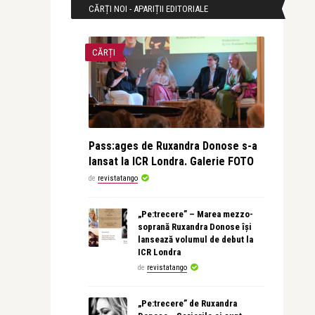
CĂRȚI NOI - APARIȚII EDITORIALE
CĂRȚI
Pass:ages de Ruxandra Donose s-a
lansat la ICR Londra. Galerie FOTO
de
revistatango
„Pe:trecere” – Marea mezzo-
soprană Ruxandra Donose își
lansează volumul de debut la
ICR Londra
de
revistatango
„Pe:trecere” de Ruxandra