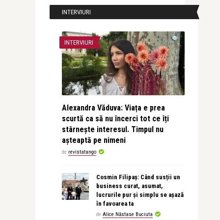
INTERVIURI
INTERVIURI
Alexandra Văduva: Viața e prea
scurtă ca să nu încerci tot ce îți
stârnește interesul. Timpul nu
așteaptă pe nimeni
de
revistatango
Cosmin Filipaș: Când susții un
business curat, asumat,
lucrurile pur și simplu se așază
în favoarea ta
de
Alice Năstase Buciuta