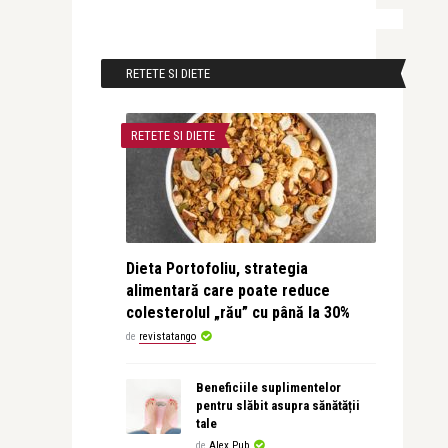
RETETE SI DIETE
RETETE SI DIETE
Dieta Portofoliu, strategia
alimentară care poate reduce
colesterolul „rău” cu până la 30%
de
revistatango
Beneficiile suplimentelor
pentru slăbit asupra sănătății
tale
de
Alex Pub