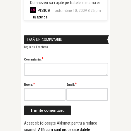
Dumnezeu sa-i ajute pe fratele si mama ei.
PISICA
octombrie 10, 2009 8:25 pm
Răspunde
LASĂ UN COMENTARIU:
Login cu Facebook
*
Comentariu:
*
*
Nume:
Email:
Acest sit folosește Akismet pentru a reduce
spamul.
Află cum sunt procesate datele