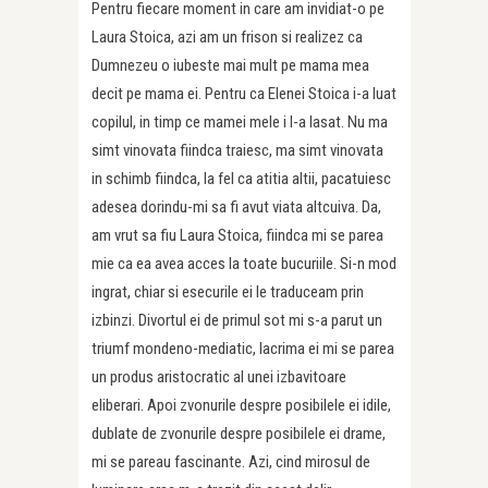
Pentru fiecare moment in care am invidiat-o pe
Laura Stoica, azi am un frison si realizez ca
Dumnezeu o iubeste mai mult pe mama mea
decit pe mama ei. Pentru ca Elenei Stoica i-a luat
copilul, in timp ce mamei mele i l-a lasat. Nu ma
simt vinovata fiindca traiesc, ma simt vinovata
in schimb fiindca, la fel ca atitia altii, pacatuiesc
adesea dorindu-mi sa fi avut viata altcuiva. Da,
am vrut sa fiu Laura Stoica, fiindca mi se parea
mie ca ea avea acces la toate bucuriile. Si-n mod
ingrat, chiar si esecurile ei le traduceam prin
izbinzi. Divortul ei de primul sot mi s-a parut un
triumf mondeno-mediatic, lacrima ei mi se parea
un produs aristocratic al unei izbavitoare
eliberari. Apoi zvonurile despre posibilele ei idile,
dublate de zvonurile despre posibilele ei drame,
mi se pareau fascinante. Azi, cind mirosul de