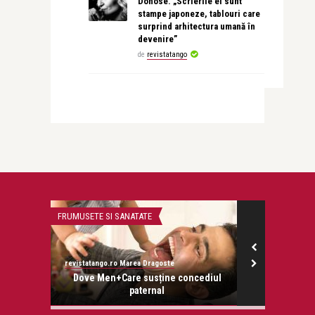
Donose. „Scrierile ei sunt
stampe japoneze, tablouri care
surprind arhitectura umană în
devenire”
de
revistatango
FRUMUSETE SI SANATATE
CONCERTE & SP
revistatango.ro Marea Dragoste
revistatango.ro
onose.
Dove Men+Care susține concediul
Alifantis & Z
paternal