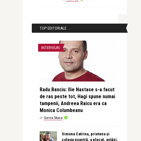
TOP EDITORIALE
INTERVIURI
Radu Banciu: Ilie Nastase s-a facut
de ras peste tot, Hagi spune numai
tampenii, Andreea Raicu era ca
Monica Columbeanu
de
Corina Stoica
Simona Catrina, prietena și
colega noastră, a plecat, astăzi,