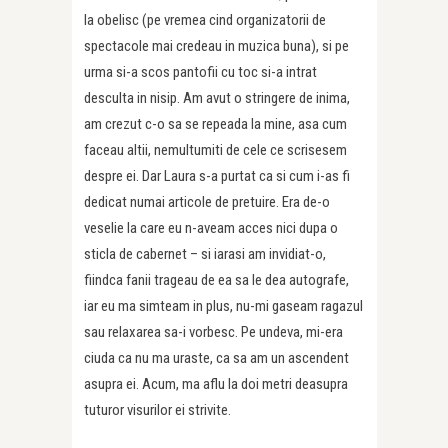
la obelisc (pe vremea cind organizatorii de
spectacole mai credeau in muzica buna), si pe
urma si-a scos pantofii cu toc si-a intrat
desculta in nisip. Am avut o stringere de inima,
am crezut c-o sa se repeada la mine, asa cum
faceau altii, nemultumiti de cele ce scrisesem
despre ei. Dar Laura s-a purtat ca si cum i-as fi
dedicat numai articole de pretuire. Era de-o
veselie la care eu n-aveam acces nici dupa o
sticla de cabernet – si iarasi am invidiat-o,
fiindca fanii trageau de ea sa le dea autografe,
iar eu ma simteam in plus, nu-mi gaseam ragazul
sau relaxarea sa-i vorbesc. Pe undeva, mi-era
ciuda ca nu ma uraste, ca sa am un ascendent
asupra ei. Acum, ma aflu la doi metri deasupra
tuturor visurilor ei strivite.