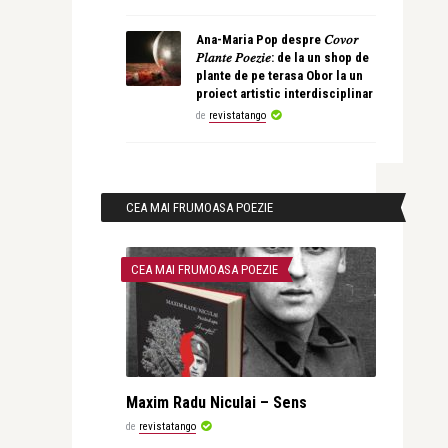
Ana-Maria Pop despre 𝐶𝑜𝑣𝑜𝑟
𝑃𝑙𝑎𝑛𝑡𝑒 𝑃𝑜𝑒𝑧𝑖𝑒: de la un shop de
plante de pe terasa Obor la un
proiect artistic interdisciplinar
de
revistatango
CEA MAI FRUMOASA POEZIE
CEA MAI FRUMOASA POEZIE
Maxim Radu Niculai – Sens
de
revistatango