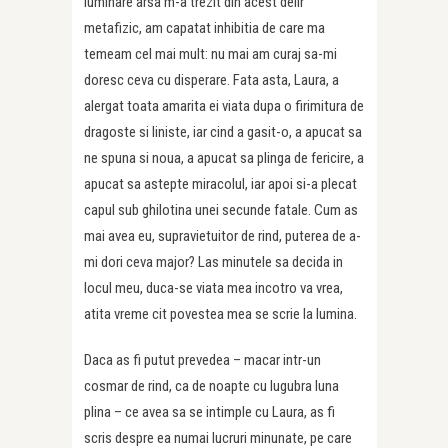
luminare arsa m-a trezit din acest delir
metafizic, am capatat inhibitia de care ma
temeam cel mai mult: nu mai am curaj sa-mi
doresc ceva cu disperare. Fata asta, Laura, a
alergat toata amarita ei viata dupa o firimitura de
dragoste si liniste, iar cind a gasit-o, a apucat sa
ne spuna si noua, a apucat sa plinga de fericire, a
apucat sa astepte miracolul, iar apoi si-a plecat
capul sub ghilotina unei secunde fatale. Cum as
mai avea eu, supravietuitor de rind, puterea de a-
mi dori ceva major? Las minutele sa decida in
locul meu, duca-se viata mea incotro va vrea,
atita vreme cit povestea mea se scrie la lumina.
Daca as fi putut prevedea – macar intr-un
cosmar de rind, ca de noapte cu lugubra luna
plina – ce avea sa se intimple cu Laura, as fi
scris despre ea numai lucruri minunate, pe care