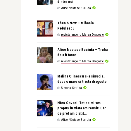
dintre noi
de
Alice Năstase Buciuta
Then & Now – Mihaela
Radulescu
de
revistatango.ro Marea Dragoste
Alice Nastase Buciuta – Trufia
de a fi tanar
de
revistatango.ro Marea Dragoste
Malina Olinescu s-a sinucis,
dupa o mare si trista dragoste
de
Simona Catrina
Nicu Covaci: Tot ce mi-am
propus in viata am reusit! Dar
ce pret am platit…
de
Alice Năstase Buciuta