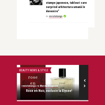
stampe japoneze, tablouri care
surprind arhitectura umană în
devenire”
de
revistatango
BEAUTY NEWS & STYLE
FILM
revistatango.ro Marea Dragoste
revistatango.ro
onose.
Rose en Noir, exclusiv la Elysee!
Totul desp
Genndy 