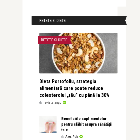
RETETE SI DIETE
RETETE SI DIETE
Dieta Portofoliu, strategia
alimentară care poate reduce
colesterolul „rău” cu până la 30%
de
revistatango
Beneficiile suplimentelor
pentru slăbit asupra sănătății
tale
de
Alex Pub