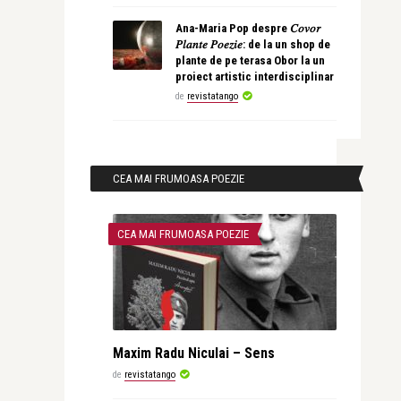
Ana-Maria Pop despre 𝐶𝑜𝑣𝑜𝑟
𝑃𝑙𝑎𝑛𝑡𝑒 𝑃𝑜𝑒𝑧𝑖𝑒: de la un shop de
plante de pe terasa Obor la un
proiect artistic interdisciplinar
de
revistatango
CEA MAI FRUMOASA POEZIE
CEA MAI FRUMOASA POEZIE
Maxim Radu Niculai – Sens
de
revistatango