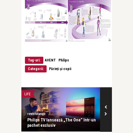
·
Tag-uri:
AVENT
Philips
Categorii:
Părinți și copii
LIFE
LIFE
revistatango
revistatango.ro
câștigat
Philips TV lansează „The One” într-un
Televizorul P
pachet exclusiv
bună experien