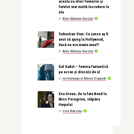
acesta va oferi femeilor și
fetelor mai multă încredere în
ele
de
Alice Năstase Buciuta
Sebastian Stan: Ce șanse aș fi
avut să ajung la Hollywood,
dacă nu era mama mea?!
de
Alice Năstase Buciuta
Gal Gadot – femeia fantastică
pe ecran și dincolo de el
de
revistatango.ro Marea Dragoste
Eva Green, de la fata Bond la
Miss Peregrine, stăpâna
timpului
de
Irina Botezatu