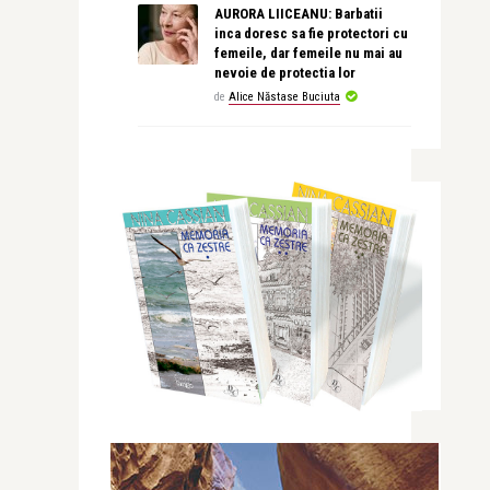
AURORA LIICEANU: Barbatii
inca doresc sa fie protectori cu
femeile, dar femeile nu mai au
nevoie de protectia lor
de
Alice Năstase Buciuta