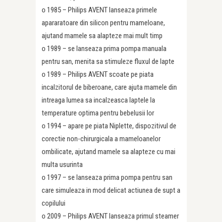
o 1985 – Philips AVENT lanseaza primele
apararatoare din silicon pentru mameloane,
ajutand mamele sa alapteze mai mult timp
o 1989 – se lanseaza prima pompa manuala
pentru san, menita sa stimuleze fluxul de lapte
o 1989 – Philips AVENT scoate pe piata
incalzitorul de biberoane, care ajuta mamele din
intreaga lumea sa incalzeasca laptele la
temperature optima pentru bebelusii lor
o 1994 – apare pe piata Niplette, dispozitivul de
corectie non-chirurgicala a mameloanelor
ombilicate, ajutand mamele sa alapteze cu mai
multa usurinta
o 1997 – se lanseaza prima pompa pentru san
care simuleaza in mod delicat actiunea de supt a
copilului
o 2009 – Philips AVENT lanseaza primul steamer