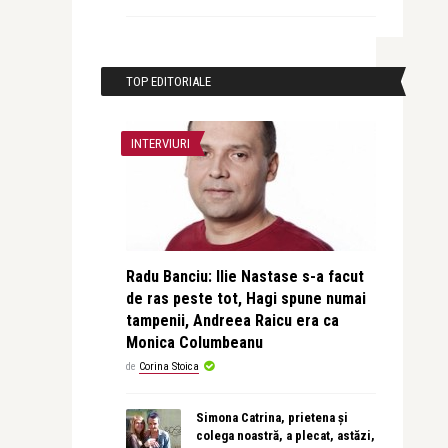
TOP EDITORIALE
INTERVIURI
Radu Banciu: Ilie Nastase s-a facut
de ras peste tot, Hagi spune numai
tampenii, Andreea Raicu era ca
Monica Columbeanu
de
Corina Stoica
Simona Catrina, prietena și
colega noastră, a plecat, astăzi,