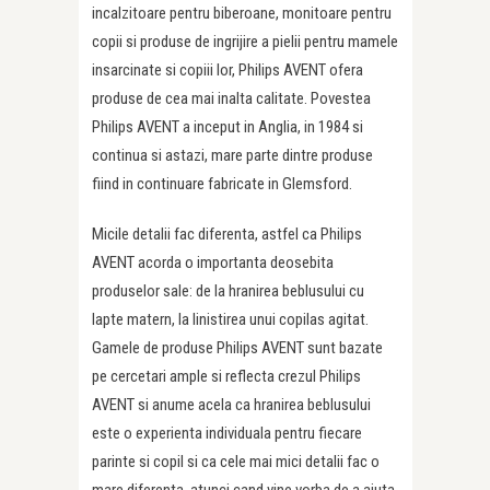
incalzitoare pentru biberoane, monitoare pentru
copii si produse de ingrijire a pielii pentru mamele
insarcinate si copiii lor, Philips AVENT ofera
produse de cea mai inalta calitate. Povestea
Philips AVENT a inceput in Anglia, in 1984 si
continua si astazi, mare parte dintre produse
fiind in continuare fabricate in Glemsford.
Micile detalii fac diferenta, astfel ca Philips
AVENT acorda o importanta deosebita
produselor sale: de la hranirea beblusului cu
lapte matern, la linistirea unui copilas agitat.
Gamele de produse Philips AVENT sunt bazate
pe cercetari ample si reflecta crezul Philips
AVENT si anume acela ca hranirea beblusului
este o experienta individuala pentru fiecare
parinte si copil si ca cele mai mici detalii fac o
mare diferenta, atunci cand vine vorba de a ajuta