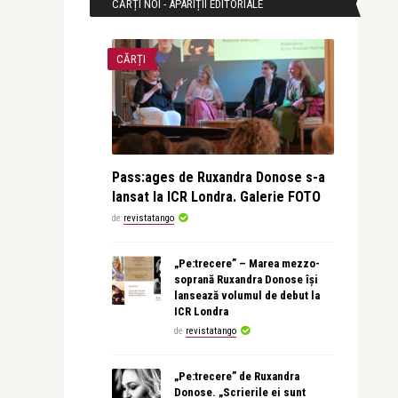
CĂRȚI NOI - APARIȚII EDITORIALE
CĂRȚI
Pass:ages de Ruxandra Donose s-a
lansat la ICR Londra. Galerie FOTO
de
revistatango
„Pe:trecere” – Marea mezzo-
soprană Ruxandra Donose își
lansează volumul de debut la
ICR Londra
de
revistatango
„Pe:trecere” de Ruxandra
Donose. „Scrierile ei sunt