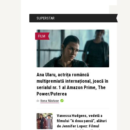
SUPERSTAR
FILM
Ana Ularu, actrița româncă
multipremiată internațional, joacă în
serialul nr. 1 al Amazon Prime, The
Power/Puterea
de
Ilona Năstase
Vanessa Hudgens, vedetă a
filmului “A doua șansă”, alături
de Jennifer Lopez: Filmul