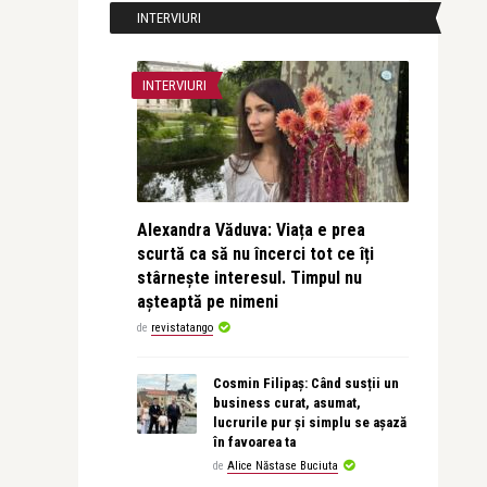
INTERVIURI
INTERVIURI
Alexandra Văduva: Viața e prea
scurtă ca să nu încerci tot ce îți
stârnește interesul. Timpul nu
așteaptă pe nimeni
de
revistatango
Cosmin Filipaș: Când susții un
business curat, asumat,
lucrurile pur și simplu se așază
în favoarea ta
de
Alice Năstase Buciuta