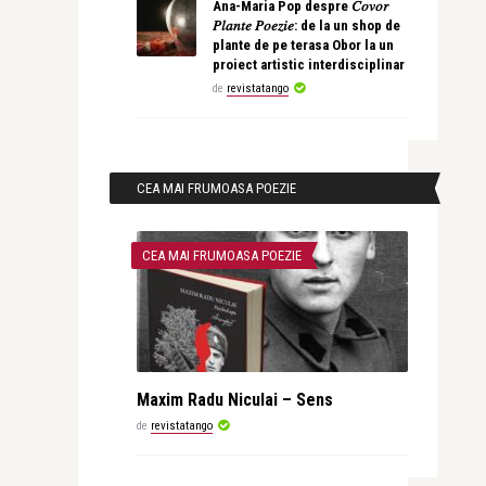
Ana-Maria Pop despre 𝐶𝑜𝑣𝑜𝑟
𝑃𝑙𝑎𝑛𝑡𝑒 𝑃𝑜𝑒𝑧𝑖𝑒: de la un shop de
plante de pe terasa Obor la un
proiect artistic interdisciplinar
de
revistatango
CEA MAI FRUMOASA POEZIE
CEA MAI FRUMOASA POEZIE
Maxim Radu Niculai – Sens
de
revistatango