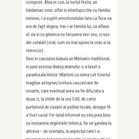
compost. Abia in zori, la tortul festiv, un
haidamac cinic, aflat in interlopozitie cu familia
miresei, i-a soptit emotionatului tata ca fiica-sa
era de fapt virgina, trai-i-ar familia lui, ca aflase
el: ea si cu ginerica nu facusera sex-sex, ci sex-
din-celalalt (oral, cum se mai spune la oras si la
televizor).
Desi in carciuma bubuia un Meniaito traditional,
in jurul acestui dialog dramatic s-a lasat o
paradoxala liniste. Martorii cu inima cat forintul
maghiar asteptau lovitura cauzatoare de
moarte, care eventual avea sa fie difuzata a
doua zi, la stirile de la ora 5.00, de catre
purtatorul de cuvant al politiei locale, desigur. N-
a fost cazul. Fie tatal informat nu stia prea bine
ce inseamna virginitate tehnica, fie se gandea la
altceva – de exemplu, la aspectul care l-a