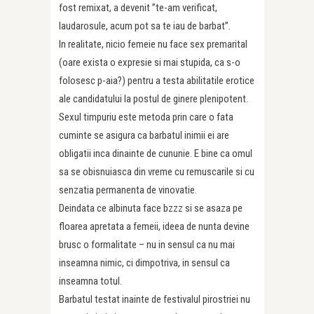
fost remixat, a devenit ”te-am verificat,
laudarosule, acum pot sa te iau de barbat”.
In realitate, nicio femeie nu face sex premarital
(oare exista o expresie si mai stupida, ca s-o
folosesc p-aia?) pentru a testa abilitatile erotice
ale candidatului la postul de ginere plenipotent.
Sexul timpuriu este metoda prin care o fata
cuminte se asigura ca barbatul inimii ei are
obligatii inca dinainte de cununie. E bine ca omul
sa se obisnuiasca din vreme cu remuscarile si cu
senzatia permanenta de vinovatie.
Deindata ce albinuta face bzzz si se asaza pe
floarea apretata a femeii, ideea de nunta devine
brusc o formalitate – nu in sensul ca nu mai
inseamna nimic, ci dimpotriva, in sensul ca
inseamna totul.
Barbatul testat inainte de festivalul pirostriei nu