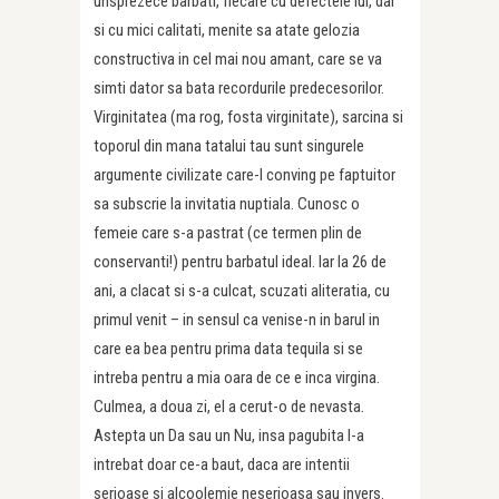
unsprezece barbati, fiecare cu defectele lui, dar
si cu mici calitati, menite sa atate gelozia
constructiva in cel mai nou amant, care se va
simti dator sa bata recordurile predecesorilor.
Virginitatea (ma rog, fosta virginitate), sarcina si
toporul din mana tatalui tau sunt singurele
argumente civilizate care-l conving pe faptuitor
sa subscrie la invitatia nuptiala. Cunosc o
femeie care s-a pastrat (ce termen plin de
conservanti!) pentru barbatul ideal. Iar la 26 de
ani, a clacat si s-a culcat, scuzati aliteratia, cu
primul venit – in sensul ca venise-n in barul in
care ea bea pentru prima data tequila si se
intreba pentru a mia oara de ce e inca virgina.
Culmea, a doua zi, el a cerut-o de nevasta.
Astepta un Da sau un Nu, insa pagubita l-a
intrebat doar ce-a baut, daca are intentii
serioase si alcoolemie neserioasa sau invers.