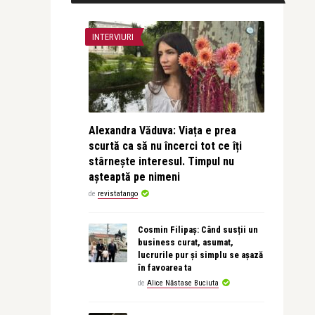
INTERVIURI
Alexandra Văduva: Viața e prea
scurtă ca să nu încerci tot ce îți
stârnește interesul. Timpul nu
așteaptă pe nimeni
de
revistatango
Cosmin Filipaș: Când susții un
business curat, asumat,
lucrurile pur și simplu se așază
în favoarea ta
de
Alice Năstase Buciuta