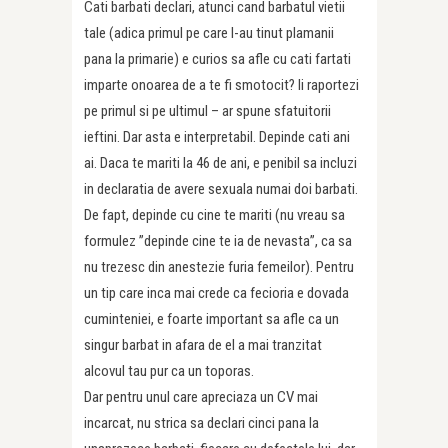
Cati barbati declari, atunci cand barbatul vietii
tale (adica primul pe care l-au tinut plamanii
pana la primarie) e curios sa afle cu cati fartati
imparte onoarea de a te fi smotocit? Ii raportezi
pe primul si pe ultimul – ar spune sfatuitorii
ieftini. Dar asta e interpretabil. Depinde cati ani
ai. Daca te mariti la 46 de ani, e penibil sa incluzi
in declaratia de avere sexuala numai doi barbati.
De fapt, depinde cu cine te mariti (nu vreau sa
formulez ”depinde cine te ia de nevasta”, ca sa
nu trezesc din anestezie furia femeilor). Pentru
un tip care inca mai crede ca fecioria e dovada
cuminteniei, e foarte important sa afle ca un
singur barbat in afara de el a mai tranzitat
alcovul tau pur ca un toporas.
Dar pentru unul care apreciaza un CV mai
incarcat, nu strica sa declari cinci pana la