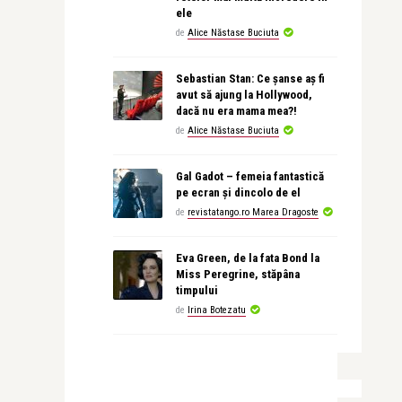
ele
de
Alice Năstase Buciuta
Sebastian Stan: Ce șanse aș fi
avut să ajung la Hollywood,
dacă nu era mama mea?!
de
Alice Năstase Buciuta
Gal Gadot – femeia fantastică
pe ecran și dincolo de el
de
revistatango.ro Marea Dragoste
Eva Green, de la fata Bond la
Miss Peregrine, stăpâna
timpului
de
Irina Botezatu