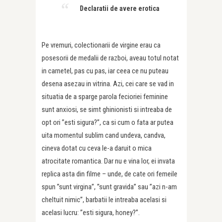
Declaratii de avere erotica
Pe vremuri, colectionarii de virgine erau ca
posesorii de medalii de razboi, aveau totul notat
in carnetel, pas cu pas, iar ceea ce nu puteau
desena asezau in vitrina. Azi, cei care se vad in
situatia de a sparge parola fecioriei feminine
sunt anxiosi, se simt ghinionisti si intreaba de
opt ori ”esti sigura?”, ca si cum o fata ar putea
uita momentul sublim cand undeva, candva,
cineva dotat cu ceva le-a daruit o mica
atrocitate romantica. Dar nu e vina lor, ei invata
replica asta din filme – unde, de cate ori femeile
spun ”sunt virgina”, ”sunt gravida” sau ”azi n-am
cheltuit nimic”, barbatii le intreaba acelasi si
acelasi lucru: ”esti sigura, honey?”.