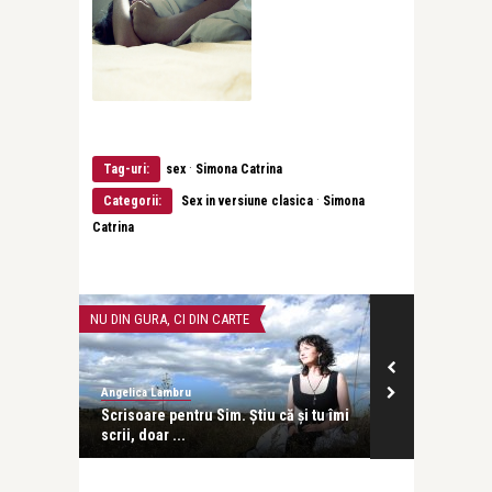
·
Tag-uri:
sex
Simona Catrina
·
Categorii:
Sex in versiune clasica
Simona
Catrina
NU DIN GURA, CI DIN CARTE
CĂRȚI
Angelica Lambru
revistatango
 este
Scrisoare pentru Sim. Ştiu că şi tu îmi
Robert Turce
scrii, doar ...
Damen Tango 