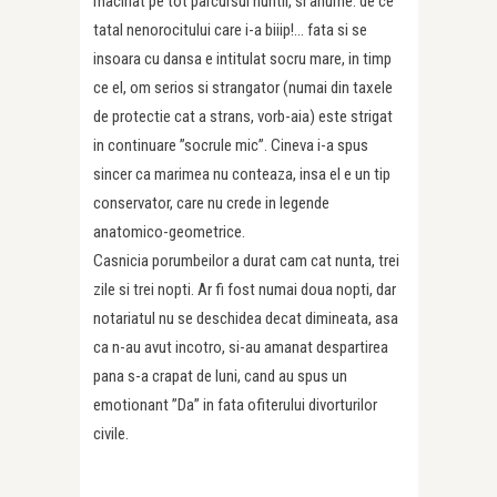
macinat pe tot parcursul nuntii, si anume: de ce
tatal nenorocitului care i-a biiip!… fata si se
insoara cu dansa e intitulat socru mare, in timp
ce el, om serios si strangator (numai din taxele
de protectie cat a strans, vorb-aia) este strigat
in continuare ”socrule mic”. Cineva i-a spus
sincer ca marimea nu conteaza, insa el e un tip
conservator, care nu crede in legende
anatomico-geometrice.
Casnicia porumbeilor a durat cam cat nunta, trei
zile si trei nopti. Ar fi fost numai doua nopti, dar
notariatul nu se deschidea decat dimineata, asa
ca n-au avut incotro, si-au amanat despartirea
pana s-a crapat de luni, cand au spus un
emotionant ”Da” in fata ofiterului divorturilor
civile.