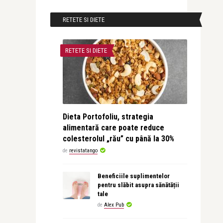
RETETE SI DIETE
RETETE SI DIETE
Dieta Portofoliu, strategia
alimentară care poate reduce
colesterolul „rău” cu până la 30%
de
revistatango
Beneficiile suplimentelor
pentru slăbit asupra sănătății
tale
de
Alex Pub