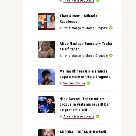
de
Alice Năstase Buciuta
Then & Now – Mihaela
Radulescu
de
revistatango.ro Marea Dragoste
Alice Nastase Buciuta – Trufia
de a fi tanar
de
revistatango.ro Marea Dragoste
Malina Olinescu s-a sinucis,
dupa o mare si trista dragoste
de
Simona Catrina
Nicu Covaci: Tot ce mi-am
propus in viata am reusit! Dar
ce pret am platit…
de
Alice Năstase Buciuta
AURORA LIICEANU: Barbatii