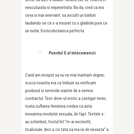
nescuturata si nepenetrata. Ba da, cred ca era
ceva si mai enervant: sa asculti un barbat
laudandu-se ca s-a insurat cu o gladiola pura ca
un nufar. Eroticobotanica perfecta.
Punctul G al telecomenzii
Cand am inceput sa nu ne mai maritam virgine,
scuza noastra era ca trebuie sa verificam
produsul si serviciile inainte de a semna
contractul. Test-drive-ul erotic a castigat teren,
toata suflarea feminina credea ca asta
inseamna revolutie sexuala, de fapt. Textele s-
au schimbat, fostul hit ”m-ai necinstit,
ticalosule, deci a zis tata sa ma iei de nevasta” a