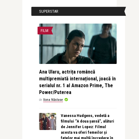
SUPERSTAR
FILM
Ana Ularu, actrița româncă
multipremiată internațional, joacă în
serialul nr. 1 al Amazon Prime, The
Power/Puterea
de
Ilona Năstase
Vanessa Hudgens, vedetă a
filmului “A doua șansă”, alături
de Jennifer Lopez: Filmul
acesta va oferi femeilor și
fetelor mai multă încredere în