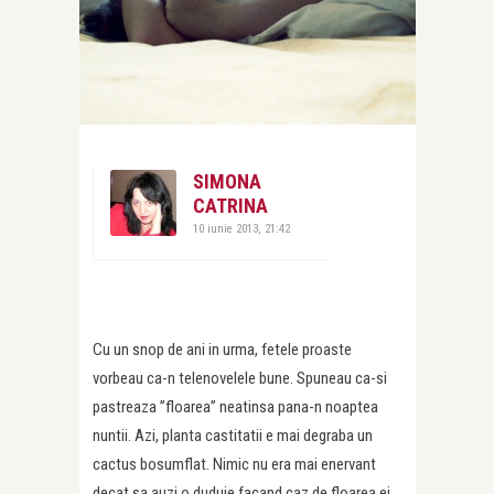
SIMONA
CATRINA
10 iunie 2013, 21:42
Cu un snop de ani in urma, fetele proaste
vorbeau ca-n telenovelele bune. Spuneau ca-si
pastreaza ”floarea” neatinsa pana-n noaptea
nuntii. Azi, planta castitatii e mai degraba un
cactus bosumflat. Nimic nu era mai enervant
decat sa auzi o duduie facand caz de floarea ei