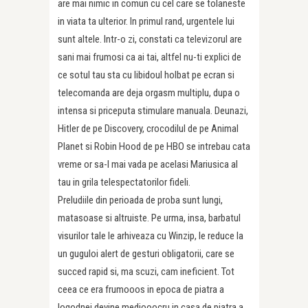
are mai nimic in comun cu cel care se tolaneste
in viata ta ulterior. In primul rand, urgentele lui
sunt altele. Intr-o zi, constati ca televizorul are
sani mai frumosi ca ai tai, altfel nu-ti explici de
ce sotul tau sta cu libidoul holbat pe ecran si
telecomanda are deja orgasm multiplu, dupa o
intensa si priceputa stimulare manuala. Deunazi,
Hitler de pe Discovery, crocodilul de pe Animal
Planet si Robin Hood de pe HBO se intrebau cata
vreme or sa-l mai vada pe acelasi Mariusica al
tau in grila telespectatorilor fideli.
Preludiile din perioada de proba sunt lungi,
matasoase si altruiste. Pe urma, insa, barbatul
visurilor tale le arhiveaza cu Winzip, le reduce la
un guguloi alert de gesturi obligatorii, care se
succed rapid si, ma scuzi, cam ineficient. Tot
ceea ce era frumooos in epoca de piatra a
logodnei devine mediooocru in casa de piatra a