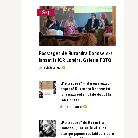
CĂRȚI
Pass:ages de Ruxandra Donose s-a
lansat la ICR Londra. Galerie FOTO
de
revistatango
„Pe:trecere” – Marea mezzo-
soprană Ruxandra Donose își
lansează volumul de debut la
ICR Londra
de
revistatango
„Pe:trecere” de Ruxandra
Donose. „Scrierile ei sunt
stampe japoneze, tablouri care