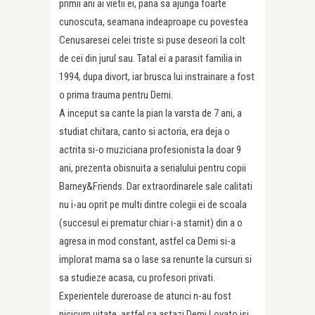
primii ani ai vietii ei, pana sa ajunga foarte
cunoscuta, seamana indeaproape cu povestea
Cenusaresei celei triste si puse deseori la colt
de cei din jurul sau. Tatal ei a parasit familia in
1994, dupa divort, iar brusca lui instrainare a fost
o prima trauma pentru Demi.
A inceput sa cante la pian la varsta de 7 ani, a
studiat chitara, canto si actoria, era deja o
actrita si-o muziciana profesionis­ta la doar 9
ani, prezenta obisnuita a serialului pentru copii
Barney&Friends. Dar extraordinarele sale calitati
nu i-au oprit pe multi dintre colegii ei de scoala
(succesul ei prematur chiar i-a starnit) din a o
agresa in mod constant, astfel ca Demi si-a
implorat mama sa o lase sa renunte la cursuri si
sa studieze acasa, cu profesori privati.
Experientele dureroase de atunci n-au fost
nicicum uitate, astfel ca astazi Demi Lovato isi