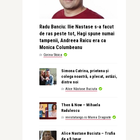
Radu Banciu: Ilie Nastase s-a facut
de ras peste tot, Hagi spune numai
tampenii, Andreea Raicu era ca
Monica Columbeanu
de
Corina Stoica
Simona Catrina, prietena și
colega noastră, a plecat, astăzi,
dintre noi
de
Alice Năstase Buciuta
Then & Now – Mihaela
Radulescu
de
revistatango.ro Marea Dragoste
Alice Nastase Buciuta – Trufia
de a fi tanar