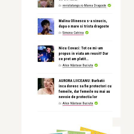
de
revistatango.ro Marea Dragoste
Malina Olinescu s-a sinucis,
dupa o mare si trista dragoste
de
Simona Catrina
Nicu Covaci: Tot ce mi-am
propus in viata am reusit! Dar
ce pret am platit…
de
Alice Năstase Buciuta
AURORA LIICEANU: Barbatii
inca doresc sa fie protectori cu
femeile, dar femeile nu mai au
nevoie de protectia lor
de
Alice Năstase Buciuta