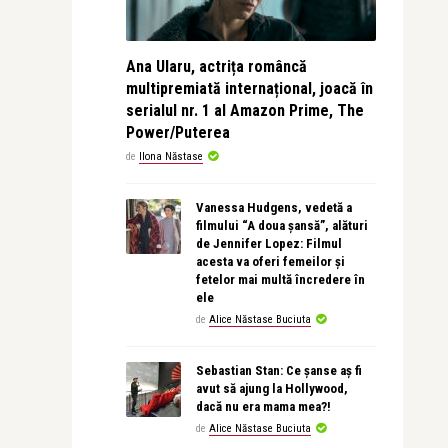
Ana Ularu, actrița româncă
multipremiată internațional, joacă în
serialul nr. 1 al Amazon Prime, The
Power/Puterea
de
Ilona Năstase
Vanessa Hudgens, vedetă a
filmului “A doua șansă”, alături
de Jennifer Lopez: Filmul
acesta va oferi femeilor și
fetelor mai multă încredere în
ele
de
Alice Năstase Buciuta
Sebastian Stan: Ce șanse aș fi
avut să ajung la Hollywood,
dacă nu era mama mea?!
de
Alice Năstase Buciuta