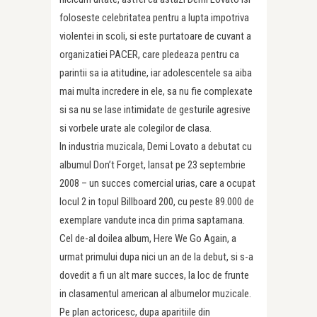
foloseste celebritatea pentru a lupta impotriva
violentei in scoli, si este purtatoare de cuvant a
organizatiei PACER, care pledeaza pentru ca
parintii sa ia atitudine, iar adolescentele sa aiba
mai multa incredere in ele, sa nu fie complexate
si sa nu se lase intimidate de gesturile agresive
si vorbele urate ale colegilor de clasa.
In industria muzicala, Demi Lovato a debutat cu
albumul Don’t Forget, lansat pe 23 septembrie
2008 – un succes co­mercial urias, care a ocupat
locul 2 in topul Billboard 200, cu peste 89.000 de
exemplare vandute inca din prima saptamana.
Cel de-al doilea album, Here We Go Again, a
urmat primului dupa nici un an de la debut, si s-a
dovedit a fi un alt mare succes, la loc de frunte
in clasamentul american al albumelor muzicale.
Pe plan actoricesc, dupa aparitiile din