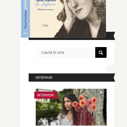
CAUTĂ ÎN SITE
INTERVIURI
INTERVIURI