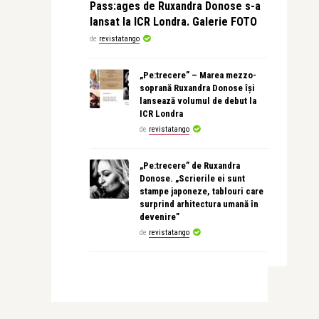
Pass:ages de Ruxandra Donose s-a
lansat la ICR Londra. Galerie FOTO
de
revistatango
„Pe:trecere” – Marea mezzo-
soprană Ruxandra Donose își
lansează volumul de debut la
ICR Londra
de
revistatango
„Pe:trecere” de Ruxandra
Donose. „Scrierile ei sunt
stampe japoneze, tablouri care
surprind arhitectura umană în
devenire”
de
revistatango