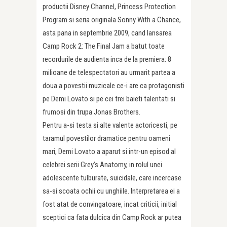
productii Disney Channel, Princess Protection
Program si seria originala Sonny With a Chance,
asta pana in septembrie 2009, cand lansarea
Camp Rock 2: The Final Jam a batut toate
recordurile de audienta inca de la premiera: 8
milioane de telespectatori au urmarit partea a
doua a povestii muzicale ce-i are ca protagonisti
pe Demi Lovato si pe cei trei baieti talentati si
frumosi din trupa Jonas Brothers.
Pentru a-si testa si alte valente actoricesti, pe
taramul povestilor dramatice pentru oameni
mari, Demi Lovato a aparut si intr-un episod al
celebrei serii Grey’s Anatomy, in rolul unei
adolescente tulburate, suicidale, care incercase
sa-si scoata ochii cu unghiile. Interpretarea ei a
fost atat de convingatoare, incat criticii, initial
sceptici ca fata dulcica din Camp Rock ar putea