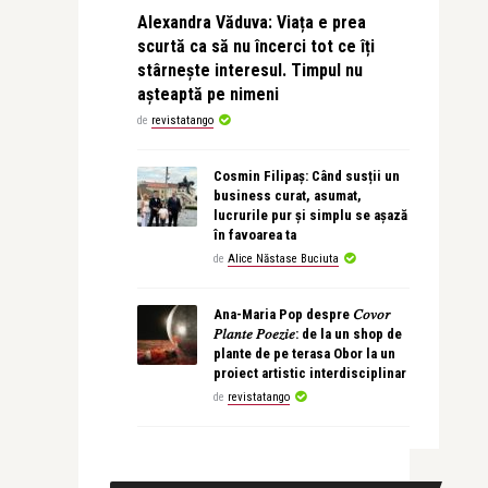
Alexandra Văduva: Viața e prea
scurtă ca să nu încerci tot ce îți
stârnește interesul. Timpul nu
așteaptă pe nimeni
de
revistatango
Cosmin Filipaș: Când susții un
business curat, asumat,
lucrurile pur și simplu se așază
în favoarea ta
de
Alice Năstase Buciuta
Ana-Maria Pop despre 𝐶𝑜𝑣𝑜𝑟
𝑃𝑙𝑎𝑛𝑡𝑒 𝑃𝑜𝑒𝑧𝑖𝑒: de la un shop de
plante de pe terasa Obor la un
proiect artistic interdisciplinar
de
revistatango