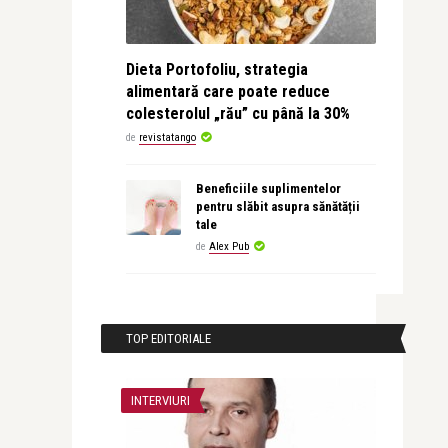
Dieta Portofoliu, strategia
alimentară care poate reduce
colesterolul „rău” cu până la 30%
de
revistatango
Beneficiile suplimentelor
pentru slăbit asupra sănătății
tale
de
Alex Pub
TOP EDITORIALE
INTERVIURI