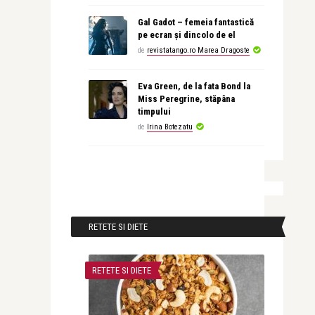
Gal Gadot – femeia fantastică
pe ecran și dincolo de el
de
revistatango.ro Marea Dragoste
Eva Green, de la fata Bond la
Miss Peregrine, stăpâna
timpului
de
Irina Botezatu
RETETE SI DIETE
RETETE SI DIETE