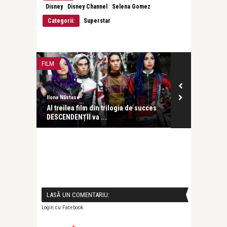
·
·
·
Disney
Disney Channel
Selena Gomez
Categorii:
Superstar
FILM
FILM
Ilona Năstase
revistatango.ro
Al treilea film din trilogia de succes
Recomandăril
DESCENDENȚII va ...
Disney Channel
LASĂ UN COMENTARIU:
Login cu Facebook