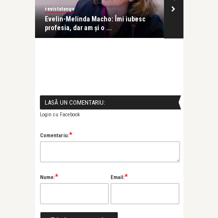
revistatango
Alice Năstase B
Evelin-Melinda Macho: Îmi iubesc
Mihaela Rădul
profesia, dar am și o ...
venit exact câ
LASĂ UN COMENTARIU:
Login cu Facebook
*
Comentariu:
*
*
Nume:
Email: