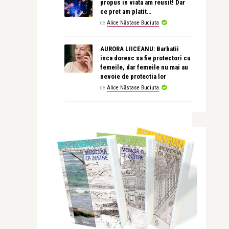
propus in viata am reusit! Dar
ce pret am platit…
de
Alice Năstase Buciuta
AURORA LIICEANU: Barbatii
inca doresc sa fie protectori cu
femeile, dar femeile nu mai au
nevoie de protectia lor
de
Alice Năstase Buciuta