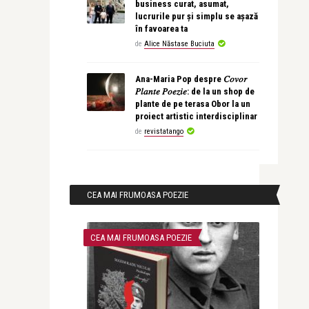
business curat, asumat,
lucrurile pur și simplu se așază
în favoarea ta
de
Alice Năstase Buciuta
Ana-Maria Pop despre 𝐶𝑜𝑣𝑜𝑟
𝑃𝑙𝑎𝑛𝑡𝑒 𝑃𝑜𝑒𝑧𝑖𝑒: de la un shop de
plante de pe terasa Obor la un
proiect artistic interdisciplinar
de
revistatango
CEA MAI FRUMOASA POEZIE
CEA MAI FRUMOASA POEZIE