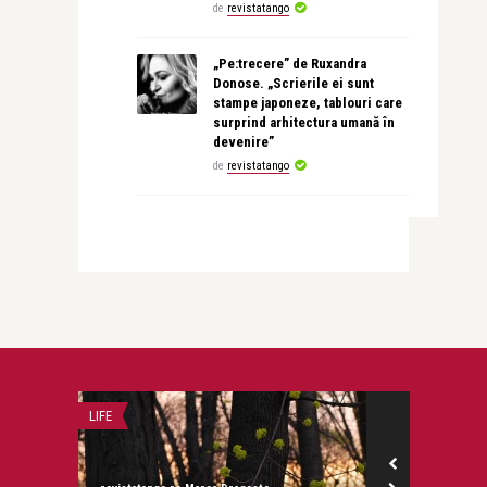
de
revistatango
„Pe:trecere” de Ruxandra
Donose. „Scrierile ei sunt
stampe japoneze, tablouri care
surprind arhitectura umană în
devenire”
de
revistatango
LIFE
PERSONALITATI