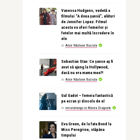
Vanessa Hudgens, vedetă a
filmului “A doua șansă”, alături
de Jennifer Lopez: Filmul
acesta va oferi femeilor și
fetelor mai multă încredere în
ele
de
Alice Năstase Buciuta
Sebastian Stan: Ce șanse aș fi
avut să ajung la Hollywood,
dacă nu era mama mea?!
de
Alice Năstase Buciuta
Gal Gadot – femeia fantastică
pe ecran și dincolo de el
de
revistatango.ro Marea Dragoste
Eva Green, de la fata Bond la
Miss Peregrine, stăpâna
timpului