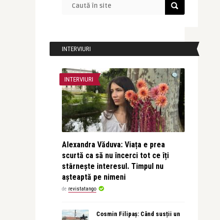
INTERVIURI
INTERVIURI
Alexandra Văduva: Viața e prea
scurtă ca să nu încerci tot ce îți
stârnește interesul. Timpul nu
așteaptă pe nimeni
de
revistatango
Cosmin Filipaș: Când susții un