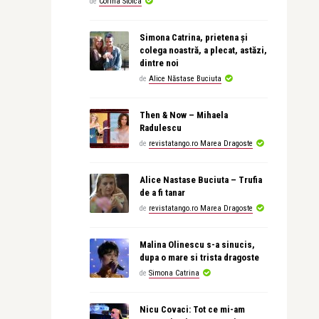
de
Corina Stoica
Simona Catrina, prietena și
colega noastră, a plecat, astăzi,
dintre noi
de
Alice Năstase Buciuta
Then & Now – Mihaela
Radulescu
de
revistatango.ro Marea Dragoste
Alice Nastase Buciuta – Trufia
de a fi tanar
de
revistatango.ro Marea Dragoste
Malina Olinescu s-a sinucis,
dupa o mare si trista dragoste
de
Simona Catrina
Nicu Covaci: Tot ce mi-am