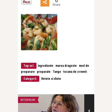
0
Share
·
·
Tag-uri:
ingrediente
marea dragoste
mod de
·
·
·
preparare
preparate
Tango
tocana de creveti
Categorii:
Retete si diete
INTERVIURI
INTERVIURI