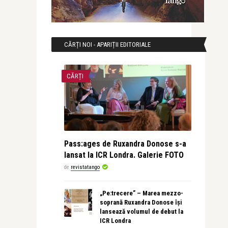
CĂRȚI NOI - APARIȚII EDITORIALE
CĂRȚI
Pass:ages de Ruxandra Donose s-a
lansat la ICR Londra. Galerie FOTO
de
revistatango
„Pe:trecere” – Marea mezzo-
soprană Ruxandra Donose își
lansează volumul de debut la
ICR Londra