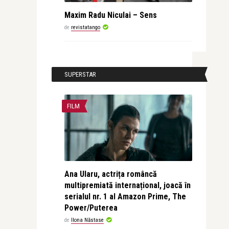
Maxim Radu Niculai – Sens
de
revistatango
SUPERSTAR
FILM
Ana Ularu, actrița româncă
multipremiată internațional, joacă în
serialul nr. 1 al Amazon Prime, The
Power/Puterea
de
Ilona Năstase