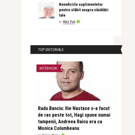
Beneficiile suplimentelor
pentru slăbit asupra sănătății
tale
de
Alex Pub
TOP EDITORIALE
INTERVIURI
Radu Banciu: Ilie Nastase s-a facut
de ras peste tot, Hagi spune numai
tampenii, Andreea Raicu era ca
Monica Columbeanu