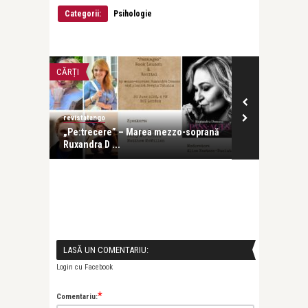
Categorii:
Psihologie
CĂRȚI
LIFE
revistatango
revistatango
e s-a
„Pe:trecere” – Marea mezzo-soprană
Cartea de de
Ruxandra D ...
Ruxandra Don
LASĂ UN COMENTARIU:
Login cu Facebook
*
Comentariu: