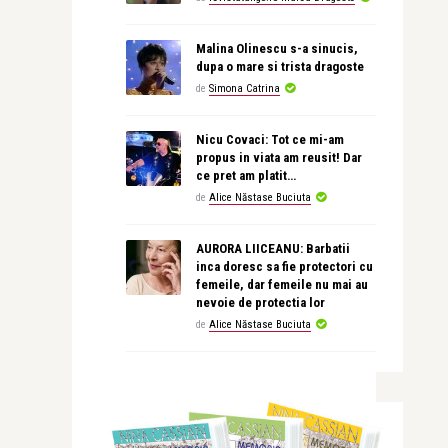
Malina Olinescu s-a sinucis,
dupa o mare si trista dragoste
de
Simona Catrina
Nicu Covaci: Tot ce mi-am
propus in viata am reusit! Dar
ce pret am platit…
de
Alice Năstase Buciuta
AURORA LIICEANU: Barbatii
inca doresc sa fie protectori cu
femeile, dar femeile nu mai au
nevoie de protectia lor
de
Alice Năstase Buciuta