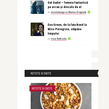
Gal Gadot – femeia fantastică
pe ecran și dincolo de el
de
revistatango.ro Marea Dragoste
Eva Green, de la fata Bond la
Miss Peregrine, stăpâna
timpului
de
Irina Botezatu
RETETE SI DIETE
RETETE SI DIETE