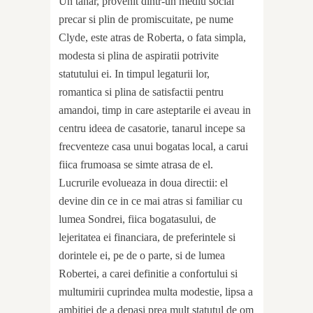
Un tanar, provenit dintr-un mediu social
precar si plin de promiscuitate, pe nume
Clyde, este atras de Roberta, o fata simpla,
modesta si plina de aspiratii potrivite
statutului ei. In timpul legaturii lor,
romantica si plina de satisfactii pentru
amandoi, timp in care asteptarile ei aveau in
centru ideea de casatorie, tanarul incepe sa
frecventeze casa unui bogatas local, a carui
fiica frumoasa se simte atrasa de el.
Lucrurile evolueaza in doua directii: el
devine din ce in ce mai atras si familiar cu
lumea Sondrei, fiica bogatasului, de
lejeritatea ei financiara, de preferintele si
dorintele ei, pe de o parte, si de lumea
Robertei, a carei definitie a confortului si
multumirii cuprindea multa modestie, lipsa a
ambitiei de a depasi prea mult statutul de om