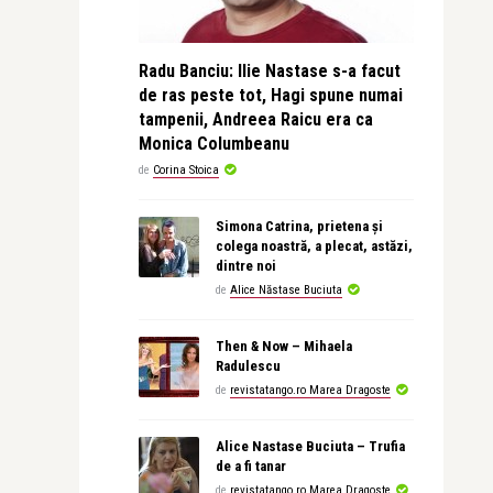
Radu Banciu: Ilie Nastase s-a facut
de ras peste tot, Hagi spune numai
tampenii, Andreea Raicu era ca
Monica Columbeanu
de
Corina Stoica
Simona Catrina, prietena și
colega noastră, a plecat, astăzi,
dintre noi
de
Alice Năstase Buciuta
Then & Now – Mihaela
Radulescu
de
revistatango.ro Marea Dragoste
Alice Nastase Buciuta – Trufia
de a fi tanar
de
revistatango.ro Marea Dragoste