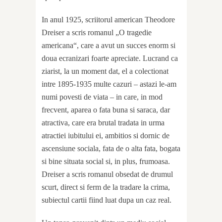
In anul 1925, scriitorul american Theodore
Dreiser a scris romanul „O tragedie
americana“, care a avut un succes enorm si
doua ecranizari foarte apreciate. Lucrand ca
ziarist, la un moment dat, el a colectionat
intre 1895-1935 multe cazuri – astazi le-am
numi povesti de viata – in care, in mod
frecvent, aparea o fata buna si saraca, dar
atractiva, care era brutal tradata in urma
atractiei iubitului ei, ambitios si dornic de
ascensiune sociala, fata de o alta fata, bogata
si bine situata social si, in plus, frumoasa.
Dreiser a scris romanul obsedat de drumul
scurt, direct si ferm de la tradare la crima,
subiectul cartii fiind luat dupa un caz real.