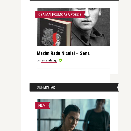
CEA MAI FRUMOASA POEZIE
Maxim Radu Niculai – Sens
de
revistatango
SUPERSTAR
FILM