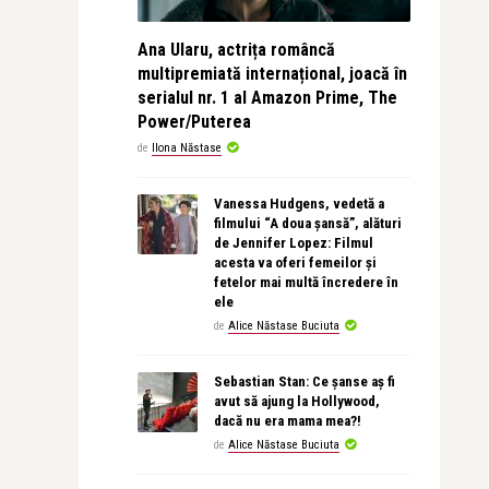
Ana Ularu, actrița româncă
multipremiată internațional, joacă în
serialul nr. 1 al Amazon Prime, The
Power/Puterea
de
Ilona Năstase
Vanessa Hudgens, vedetă a
filmului “A doua șansă”, alături
de Jennifer Lopez: Filmul
acesta va oferi femeilor și
fetelor mai multă încredere în
ele
de
Alice Năstase Buciuta
Sebastian Stan: Ce șanse aș fi
avut să ajung la Hollywood,
dacă nu era mama mea?!
de
Alice Năstase Buciuta