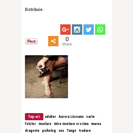
Distribuie:
0
Share
·
·
·
Tag-uri:
adulter
Aurora Liiceanu
carte
·
·
·
folclor
inselare
Intre inselare si crima
marea
·
·
·
·
dragoste
psiholog
sex
Tango
tradare