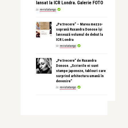
lansat la ICR Londra. Galerie FOTO
de
revistatango
„Pe:trecere” – Marea mezzo-
soprană Ruxandra Donose își
lansează volumul de debut la
ICR Londra
de
revistatango
„Pe:trecere” de Ruxandra
Donose. „Scrierile ei sunt
stampe japoneze, tablouri care
surprind arhitectura umană în
devenire”
de
revistatango