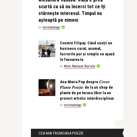
scurtă ca să nu încerci tot ce îți
stârnește interesul. Timpul nu
așteaptă pe nimeni
de
revistatango
Cosmin Filipaș: Când susții un
business curat, asumat,
lucrurile pur și simplu se așază
în favoarea ta
de
Alice Năstase Buciuta
Ana-Maria Pop despre 𝐶𝑜𝑣𝑜𝑟
𝑃𝑙𝑎𝑛𝑡𝑒 𝑃𝑜𝑒𝑧𝑖𝑒: de la un shop de
plante de pe terasa Obor la un
proiect artistic interdisciplinar
de
revistatango
CEA MAI FRUMOASA POEZIE