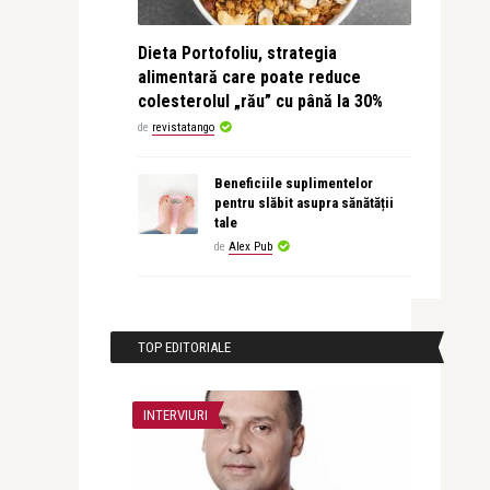
Dieta Portofoliu, strategia
alimentară care poate reduce
colesterolul „rău” cu până la 30%
de
revistatango
Beneficiile suplimentelor
pentru slăbit asupra sănătății
tale
de
Alex Pub
TOP EDITORIALE
INTERVIURI