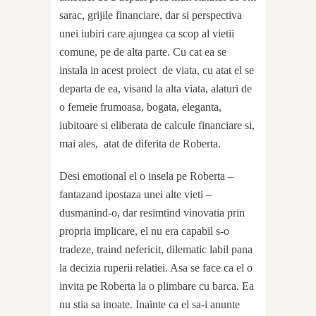
sarac, grijile financiare, dar si perspectiva
unei iubiri care ajungea ca scop al vietii
comune, pe de alta parte. Cu cat ea se
instala in acest proiect
de viata, cu atat el se
departa de ea, visand la alta viata, alaturi de
o femeie frumoasa, bogata, eleganta,
iubitoare si eliberata de calcule financiare si,
mai ales,
atat de diferita de Roberta.
Desi emotional el o insela pe Roberta –
fantazand ipostaza unei alte vieti –
dusmanind-o, dar resimtind vinovatia prin
propria implicare, el nu era capabil s-o
tradeze, traind nefericit, dilematic labil pana
la decizia ruperii relatiei. Asa se face ca el o
invita pe Roberta la o plimbare cu barca. Ea
nu stia sa inoate. Inainte ca el sa-i anunte