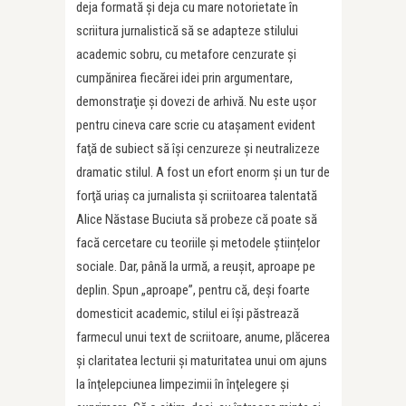
deja formată şi deja cu mare notorietate în
scriitura jurnalistică să se adapteze stilului
academic sobru, cu metafore cenzurate şi
cumpănirea fiecărei idei prin argumentare,
demonstraţie şi dovezi de arhivă. Nu este uşor
pentru cineva care scrie cu ataşament evident
faţă de subiect să îşi cenzureze şi neutralizeze
dramatic stilul. A fost un efort enorm şi un tur de
forţă uriaş ca jurnalista și scriitoarea talentată
Alice Năstase Buciuta să probeze că poate să
facă cercetare cu teoriile și metodele științelor
sociale. Dar, până la urmă, a reuşit, aproape pe
deplin. Spun „aproape”, pentru că, deşi foarte
domesticit academic, stilul ei îşi păstrează
farmecul unui text de scriitoare, anume, plăcerea
şi claritatea lecturii și maturitatea unui om ajuns
la înţelepciunea limpezimii în înţelegere şi