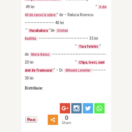
49 lei
“
6 din
” de – Raluca Kisescu
49 de sanse la iubire
—————————— 40 lei
“
”
de
Harababura
Cristian
————————————————— 35 lei
Badilita
”
”
Tara fetelor
de
——————————————————-
Maria Banus
20 lei “
Clipa, treci, sunt
” – Dr.
————–
atat de frumoasa!
Mihaela Leventer
30 lei
Distribuie:
0
Share