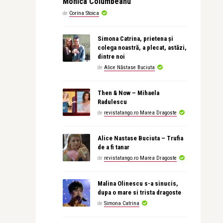
Monica Columbeanu
de
Corina Stoica
Simona Catrina, prietena și
colega noastră, a plecat, astăzi,
dintre noi
de
Alice Năstase Buciuta
Then & Now – Mihaela
Radulescu
de
revistatango.ro Marea Dragoste
Alice Nastase Buciuta – Trufia
de a fi tanar
de
revistatango.ro Marea Dragoste
Malina Olinescu s-a sinucis,
dupa o mare si trista dragoste
de
Simona Catrina