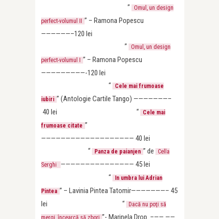
”
Omul, un design
”
– Ramona Popescu
perfect-volumul II
——————–120 lei
”
Omul, un design
”
– Ramona Popescu
perfect-volumul I
—————————-120 lei
“
Cele mai frumoase
” (Antologie Cartile Tango) ———————–
iubiri
40 lei “
Cele mai
”
frumoase citate
——————————————————— 40 lei
“
” de
Panza de paianjen
Cella
——————————————— 45 lei
Serghi
“
In umbra lui Adrian
” – Lavinia Pintea Tatomir———————– 45
Pintea
lei
“
Dacă nu poţi să
”- Marinela Drop –—— ——
mergi, încearcă să zbori