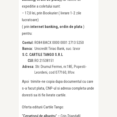
expeditie a coletului sunt:
– 17,0 lei, prin Bookurier ( livrare 1-2 zile
lucratoare)
( prin
internet banking, ordin de plata
)
pentru:
Contul:
RO84 BACX 0000 0001 2713 5250
Banca:
Unicredit Tiriac Bank, suc. Izvor
S.C. CARTILE TANGO S.R.L
CUI:
RO 21538151
Adresa
:
Str. Drumul Fermei, nr.18E, Popesti-
Leordeni, cod 077160, Ilfov.
Apoi trimite-ne copia dupa documentul cu care
s-a facut plata, CNP-ul si adresa completa unde
doresti sa iti fie livrate cartile.
Oferta editurii Cartile Tango:
“
Cerșetorul de albastru
” – Crin-Triandafil