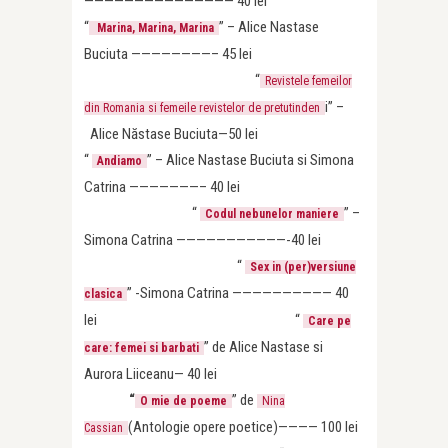
——————————————— 40 lei
“
” – Alice Nastase
Marina, Marina, Marina
Buciuta ————————– 45
lei
“
Revistele femeilor
i” –
din Romania si femeile revistelor de pretutinden
Alice Năstase Buciuta—50 lei
“
” – Alice Nastase Buciuta si Simona
Andiamo
Catrina ———————– 40 lei
“
” –
Codul nebunelor maniere
Simona Catrina ———————————-40 lei
“
Sex in (per)versiune
” -Simona Catrina —————————— 40
clasica
lei “
Care pe
” de Alice Nastase si
care: femei si barbati
Aurora Liiceanu— 40 lei
“
” de
O mie de poeme
Nina
(Antologie opere poetice)———— 100 lei
Cassian