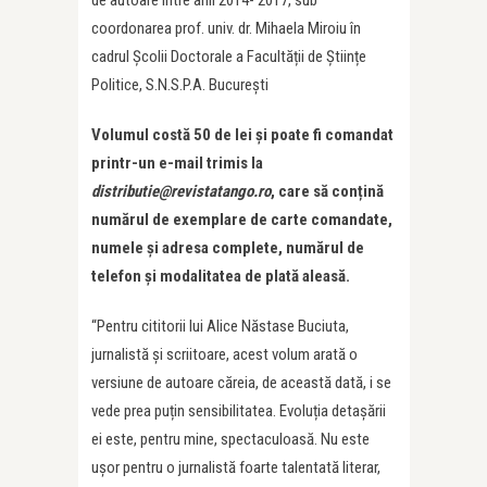
coordonarea prof. univ. dr. Mihaela Miroiu în
cadrul Școlii Doctorale a Facultății de Științe
Politice, S.N.S.P.A. București
Volumul costă 50 de lei și poate fi comandat
printr-un e-mail trimis la
distributie@revistatango.ro
, care să conțină
numărul de exemplare de carte comandate,
numele și adresa complete, numărul de
telefon și modalitatea de plată aleasă.
“Pentru cititorii lui Alice Năstase Buciuta,
jurnalistă și scriitoare, acest volum arată o
versiune de autoare căreia, de această dată, i se
vede prea puțin sensibilitatea. Evoluția detașării
ei este, pentru mine, spectaculoasă. Nu este
uşor pentru o jurnalistă foarte talentată literar,