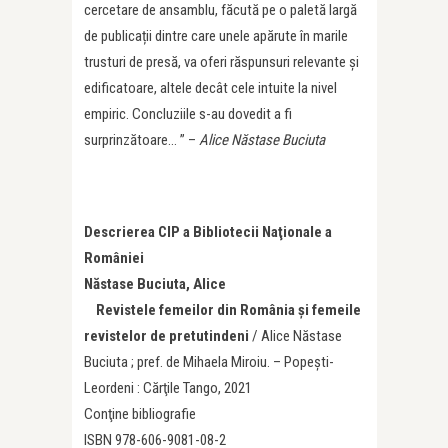
cercetare de ansamblu, făcută pe o paletă largă
de publicații dintre care unele apărute în marile
trusturi de presă, va oferi răspunsuri relevante și
edificatoare, altele decât cele intuite la nivel
empiric. Concluziile s-au dovedit a fi
surprinzătoare… ” –
Alice Năstase Buciuta
Descrierea CIP a Bibliotecii Naţionale a
României
Năstase Buciuta, Alice
Revistele femeilor din România şi femeile
revistelor de pretutindeni
/ Alice Năstase
Buciuta ; pref. de Mihaela Miroiu. – Popeşti-
Leordeni : Cărţile Tango, 2021
Conţine bibliografie
ISBN 978-606-9081-08-2