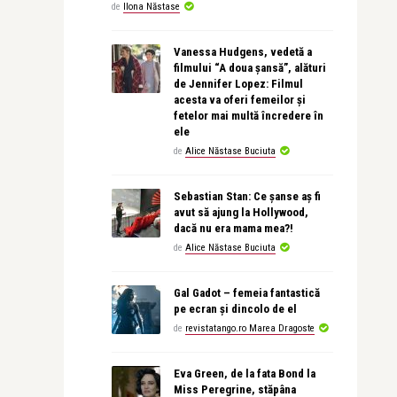
de
Ilona Năstase
Vanessa Hudgens, vedetă a
filmului “A doua șansă”, alături
de Jennifer Lopez: Filmul
acesta va oferi femeilor și
fetelor mai multă încredere în
ele
de
Alice Năstase Buciuta
Sebastian Stan: Ce șanse aș fi
avut să ajung la Hollywood,
dacă nu era mama mea?!
de
Alice Năstase Buciuta
Gal Gadot – femeia fantastică
pe ecran și dincolo de el
de
revistatango.ro Marea Dragoste
Eva Green, de la fata Bond la
Miss Peregrine, stăpâna