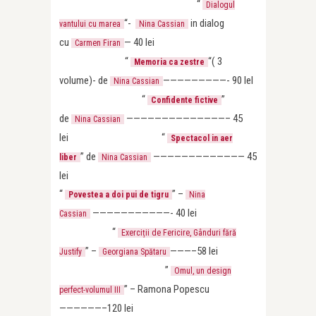
“
Dialogul
“-
in dialog
vantului cu marea
Nina Cassian
cu
— 40 lei
Carmen Firan
“
“( 3
Memoria ca zestre
volume)- de
—————————- 90 leI
Nina Cassian
“
”
Confidente fictive
de
——————————————– 45
Nina Cassian
lei “
Spectacol in aer
” de
————————————— 45
liber
Nina Cassian
lei
“
” –
Povestea a doi pui de tigru
Nina
———————————- 40 lei
Cassian
“
Exerciții de Fericire, Gânduri fără
” –
———–58 lei
Justify
Georgiana Spătaru
”
Omul, un design
”
– Ramona Popescu
perfect-volumul III
——————–120 lei