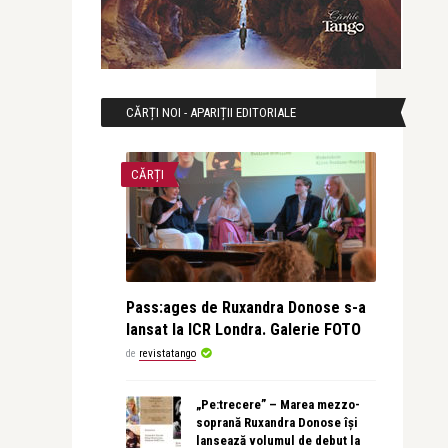
CĂRȚI NOI - APARIȚII EDITORIALE
CĂRȚI
Pass:ages de Ruxandra Donose s-a
lansat la ICR Londra. Galerie FOTO
de
revistatango
„Pe:trecere” – Marea mezzo-
soprană Ruxandra Donose își
lansează volumul de debut la