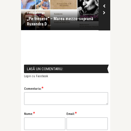
revistatango
revistatango
e s-a
„Pe:trecere” – Marea mezzo-soprană
Cartea de de
Ruxandra D ...
Ruxandra Don
LASĂ UN COMENTARIU:
Login cu Facebook
*
Comentariu:
*
*
Nume:
Email: