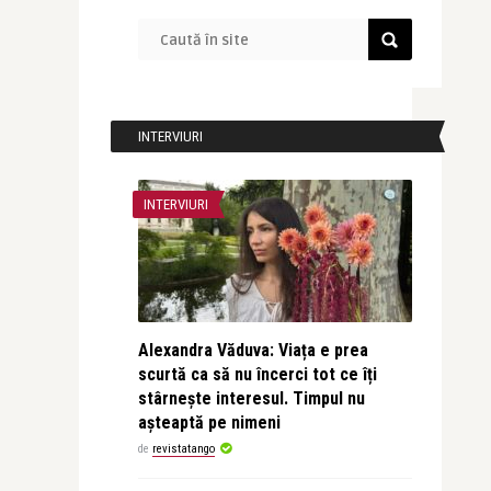
INTERVIURI
INTERVIURI
Alexandra Văduva: Viața e prea
scurtă ca să nu încerci tot ce îți
stârnește interesul. Timpul nu
așteaptă pe nimeni
de
revistatango