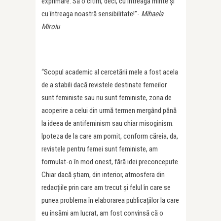
exprimare. Să o citim, deci, cu întreaga minte și
cu întreaga noastră sensibilitate!”-
Mihaela
Miroiu
“Scopul academic al cercetării mele a fost acela
de a stabili dacă revistele destinate femeilor
sunt feministe sau nu sunt feministe, zona de
acoperire a celui din urmă termen mergând până
la ideea de antifeminism sau chiar misoginism.
Ipoteza de la care am pornit, conform căreia, da,
revistele pentru femei sunt feministe, am
formulat-o în mod onest, fără idei preconcepute.
Chiar dacă știam, din interior, atmosfera din
redacțiile prin care am trecut și felul în care se
punea problema în elaborarea publicațiilor la care
eu însămi am lucrat, am fost convinsă că o