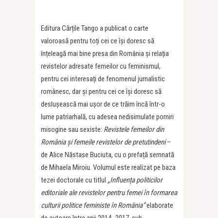
Editura Cărțile Tango a publicat o carte
valoroasă pentru toți cei ce își doresc să
înțeleagă mai bine presa din România și relația
revistelor adresate femeilor cu feminismul,
pentru cei interesați de fenomenul jurnalistic
românesc, dar și pentru cei ce își doresc să
deslușească mai ușor de ce trăim încă într-o
lume patriarhală, cu adesea nedisimulate porniri
misogine sau sexiste:
Revistele femeilor din
România și femeile revistelor de pretutindeni
–
de Alice Năstase Buciuta, cu o prefață semnată
de Mihaela Miroiu. Volumul este realizat pe baza
tezei doctorale cu titlul
„Influența politicilor
editoriale ale revistelor pentru femei în formarea
culturii politice feministe în România”
elaborate
de autoare între anii 2014- 2017, sub