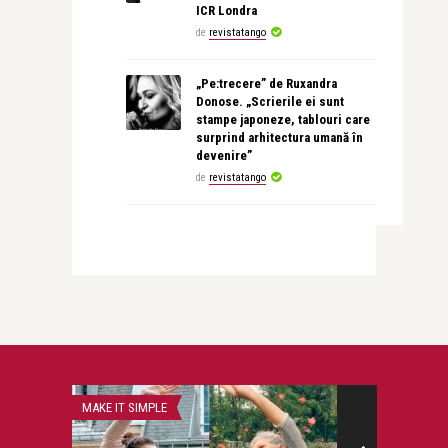
ICR Londra
de
revistatango
„Pe:trecere” de Ruxandra
Donose. „Scrierile ei sunt
stampe japoneze, tablouri care
surprind arhitectura umană în
devenire”
de
revistatango
MAKE IT SIMPLE
LIFE