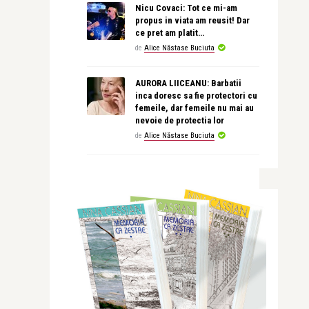
Nicu Covaci: Tot ce mi-am
propus in viata am reusit! Dar
ce pret am platit…
de
Alice Năstase Buciuta
AURORA LIICEANU: Barbatii
inca doresc sa fie protectori cu
femeile, dar femeile nu mai au
nevoie de protectia lor
de
Alice Năstase Buciuta