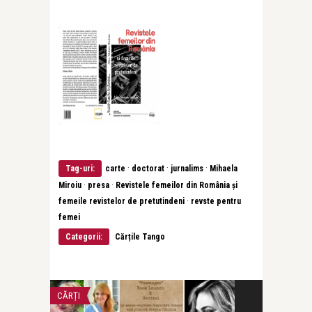
·
·
·
Tag-uri:
carte
doctorat
jurnalims
Mihaela
·
·
Miroiu
presa
Revistele femeilor din România și
·
femeile revistelor de pretutindeni
revste pentru
femei
Categorii:
Cărțile Tango
CĂRȚI
LIFE