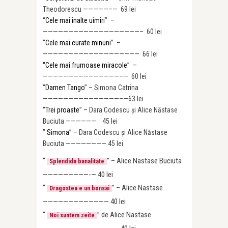
Theodorescu —————–— 69 lei
“
Cele mai inalte uimiri
” –
———————————————
————– 60 lei
“
Cele mai curate minuni
” –
———————————————
———— 66 lei
“Cele mai frumoase miracole
” –
———————————————
–— 60 lei
“
Damen Tango
” – Simona Catrina
———————————————–—
63 lei
“
Trei proaste
” – Dara Codescu și Alice Năstase
Buciuta —————— 45 lei
”
Simona
” – Dara Codescu și Alice Năstase
Buciuta ———————— 45 lei
“
” – Alice Nastase Buciuta
Splendida banalitate
—————————-— 40 lei
“
” – Alice Nastase
Dragostea e un bonsai
————————————— 40 lei
“
” de Alice Nastase
Noi suntem zeite