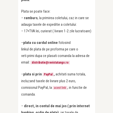
Plata se poate face:
–
ramburs
, la primirea coletului, caz in care se
adauga taxele de expeditie a coletului:
– 17+TVA lei, curierat ( livrare 1-2 zile lucratoare)
–
plata cu cardul online
folosind
linkul de plata de pe proforma pe care o
veti primi dupa ce plasati comanda la adresa de
email:
distributie@revistatango.ro
–
plata si prin
,
achitati suma totala,
PayPal
incluzand taxele de livrare plus 2 euro,
comisionul PayPal, la
, in functie de
acest link
comanda.
–
direct, in contul de mai jos ( prin internet
banking, ordin de plata),
iar taxele de