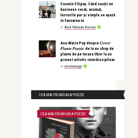
Cosmin Filipaș: Când susții un
business curat, asumat,
lucrurile pur și simplu se așază
în favoarea ta
de
Alice Năstase Buciuta
Ana-Maria Pop despre 𝐶𝑜𝑣𝑜𝑟
𝑃𝑙𝑎𝑛𝑡𝑒 𝑃𝑜𝑒𝑧𝑖𝑒: de la un shop de
plante de pe terasa Obor la un
proiect artistic interdisciplinar
de
revistatango
CEA MAI FRUMOASA POEZIE
CEA MAI FRUMOASA POEZIE