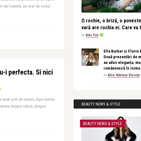
șit de toamnă, am stat de vorbă ..
O rochie, o briză, o povest
vară are rochia ei. Care va f
de
Alex Pub
Ella Barker și Florin
Două prezentări de 
au adus eleganța, muz
românească în inima
u-i perfecta. Si nici
de
Alice Năstase Buciuta
a lasat pret de cateva clipe armele
BEAUTY NEWS & STYLE
remiera despre iubire, despre
BEAUTY NEWS & STYLE