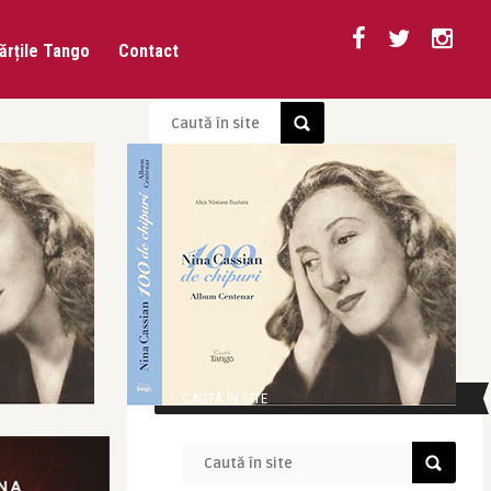
ărțile Tango
Contact
CAUTĂ ÎN SITE