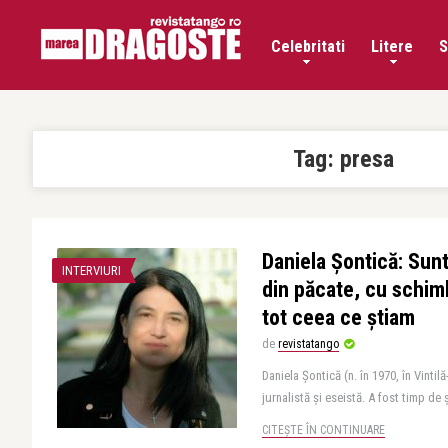
Celebritati
Litere
S
Tag:
presa
Daniela Şontică: Su
INTERVIURI
din păcate, cu schimb
tot ceea ce ştiam
de
revistatango
Daniela Şontică (n. în 1970, în Vinti
jurnalistă și eseistă. A fost timp de 
CITEȘTE ÎN CONTINUARE