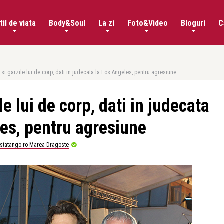
til de viata
Body&Soul
La zi
Foto&Video
Bloguri
C
si garzile lui de corp, dati in judecata la Los Angeles, pentru agresiune
e lui de corp, dati in judecata
les, pentru agresiune
istatango.ro Marea Dragoste