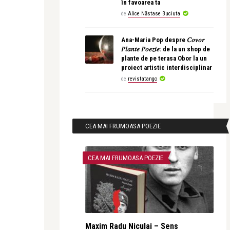
în favoarea ta
de
Alice Năstase Buciuta
Ana-Maria Pop despre 𝐶𝑜𝑣𝑜𝑟
𝑃𝑙𝑎𝑛𝑡𝑒 𝑃𝑜𝑒𝑧𝑖𝑒: de la un shop de
plante de pe terasa Obor la un
proiect artistic interdisciplinar
de
revistatango
CEA MAI FRUMOASA POEZIE
CEA MAI FRUMOASA POEZIE
Maxim Radu Niculai – Sens