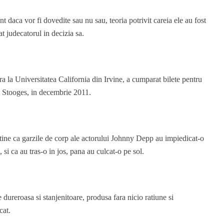
t daca vor fi dovedite sau nu sau, teoria potrivit careia ele au fost
at judecatorul in decizia sa.
a la Universitatea California din Irvine, a cumparat bilete pentru
he Stooges, in decembrie 2011.
stine ca garzile de corp ale actorului Johnny Depp au impiedicat-o
si ca au tras-o in jos, pana au culcat-o pe sol.
 dureroasa si stanjenitoare, produsa fara nicio ratiune si
cat.