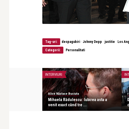
·
·
·
Tag-uri:
despagubiri
Johnny Depp
justitie
Los An
Categorii:
Personalitati
INTERVIURI
IN
Alice Năstase Buciuta
r
acho: Îmi iubesc
Mihaela Rădulescu: Iubirea asta a
D
 o ...
venit exact când tre ...
c