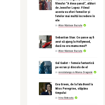
filmului “A doua șansă”, alături
de Jennifer Lopez: Filmul
acesta va oferi femeilor și
fetelor mai multă încredere în
ele
de
Alice Năstase Buciuta
Sebastian Stan: Ce șanse aș fi
avut să ajung la Hollywood,
dacă nu era mama mea?!
de
Alice Năstase Buciuta
Gal Gadot – femeia fantastică
pe ecran și dincolo de el
de
revistatango.ro Marea Dragoste
Eva Green, de la fata Bond la
Miss Peregrine, stăpâna
timpului
de
Irina Botezatu