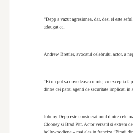
“Depp a vazut agresiunea, dar, desi el este seful 
adaugat ea.
Andrew Brettler, avocatul celebrului actor, a neg
“Ei nu pot sa dovedeasca nimic, cu exceptia fapt
dintre cei patru agenti de securitate implicati i
Johnny Depp este considerat unul dintre cele ma
Clooney si Brad Pitt. Actor versatil si extrem de 
hollywoodiene – mai ales in franciza “Piratii di