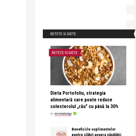
RETETE SI DIETE
RETETE SI DIETE
Dieta Portofoliu, strategia
alimentară care poate reduce
colesterolul „rău” cu până la 30%
de
revistatango
Beneficiile suplimentelor
pentru slăbit asupra sănătății