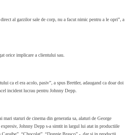
direct al garzilor sale de corp, nu a facut nimic pentru a le opri”, a
at orice implicare a clientului sau.
ului ca el era acolo, pasiv”, a spus Brettler, adaugand ca doar doi
n acel incident lucrau pentru Johnny Depp.
i mari staruri de cinema din generatia sa, alaturi de George
expresiv, Johnny Depp s-a simtit in largul lui atat in productiile
n Caraibe”, “Chocolat”, “Donnie Brasco” -, dar si in productii