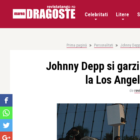
Celebritati
Litere
S
Prima pagină
Personalitati
Johnny Depp 
Johnny Depp si garzil
la Los Ange
de
rev