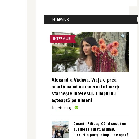
INTERVIURI
INTERVIURI
Alexandra Văduva: Viața e prea
scurtă ca să nu încerci tot ce îți
stârnește interesul. Timpul nu
așteaptă pe nimeni
de
revistatango
Cosmin Filipaș: Când susții un
business curat, asumat,
lucrurile pur și simplu se așază