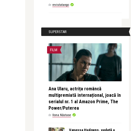
de
revistatango
SUPERSTAR
FILM
Ana Ularu, actrița româncă
multipremiată internațional, joacă în
serialul nr. 1 al Amazon Prime, The
Power/Puterea
de
Ilona Năstase
Vanessa Hudgens, vedetă a