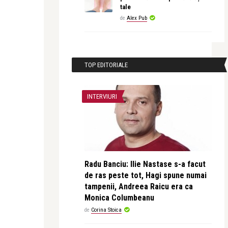
tale
de
Alex Pub
TOP EDITORIALE
INTERVIURI
Radu Banciu: Ilie Nastase s-a facut
de ras peste tot, Hagi spune numai
tampenii, Andreea Raicu era ca
Monica Columbeanu
de
Corina Stoica