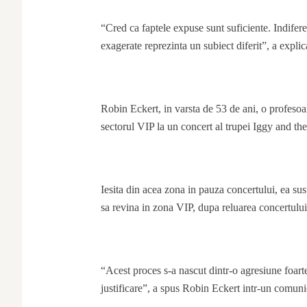
“Cred ca faptele expuse sunt suficiente. Indiferen
exagerate reprezinta un subiect diferit”, a explic
Robin Eckert, in varsta de 53 de ani, o profesoar
sectorul VIP la un concert al trupei Iggy and t
Iesita din acea zona in pauza concertului, ea su
sa revina in zona VIP, dupa reluarea concertului, 
“Acest proces s-a nascut dintr-o agresiune foarte
justificare”, a spus Robin Eckert intr-un comuni