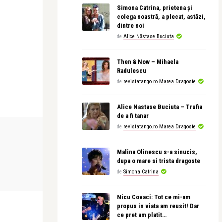
Simona Catrina, prietena și
colega noastră, a plecat, astăzi,
dintre noi
de
Alice Năstase Buciuta
Then & Now – Mihaela
Radulescu
de
revistatango.ro Marea Dragoste
Alice Nastase Buciuta – Trufia
de a fi tanar
de
revistatango.ro Marea Dragoste
CONCERTE & SPECTACOLE
CEA MAI FRUMO
Malina Olinescu s-a sinucis,
dupa o mare si trista dragoste
revistatango
revistatango
ntinian și
Analia Selis, turneu aniversar la 20 de
Leonid Dimo
de
Simona Catrina
ani de carieră ...
Nicu Covaci: Tot ce mi-am
propus in viata am reusit! Dar
ce pret am platit…