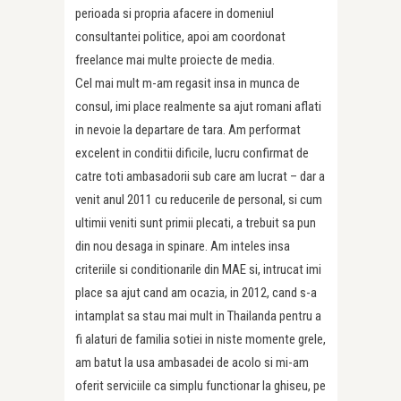
perioada si propria afacere in domeniul
consultantei politice, apoi am coordonat
freelance mai multe proiecte de media.
Cel mai mult m-am regasit insa in munca de
consul, imi place realmente sa ajut romani aflati
in nevoie la departare de tara. Am performat
excelent in conditii dificile, lucru confirmat de
catre toti ambasadorii sub care am lucrat – dar a
venit anul 2011 cu reducerile de personal, si cum
ultimii veniti sunt primii plecati, a trebuit sa pun
din nou desaga in spinare. Am inteles insa
criteriile si conditionarile din MAE si, intrucat imi
place sa ajut cand am ocazia, in 2012, cand s-a
intamplat sa stau mai mult in Thailanda pentru a
fi alaturi de familia sotiei in niste momente grele,
am batut la usa ambasadei de acolo si mi-am
oferit serviciile ca simplu functionar la ghiseu, pe