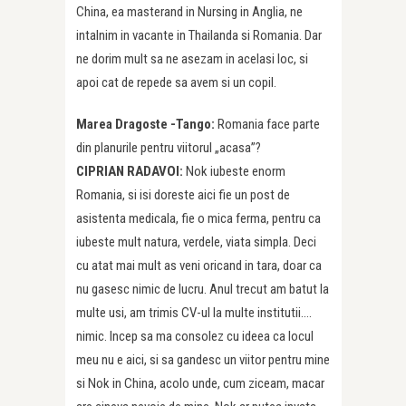
China, ea masterand in Nursing in Anglia, ne
intalnim in vacante in Thailanda si Romania. Dar
ne dorim mult sa ne asezam in acelasi loc, si
apoi cat de repede sa avem si un copil.
Marea Dragoste -Tango:
Romania face parte
din planurile pentru viitorul „acasa”?
CIPRIAN RADAVOI:
Nok iubeste enorm
Romania, si isi doreste aici fie un post de
asistenta medicala, fie o mica ferma, pentru ca
iubeste mult natura, verdele, viata simpla. Deci
cu atat mai mult as veni oricand in tara, doar ca
nu gasesc nimic de lucru. Anul trecut am batut la
multe usi, am trimis CV-ul la multe institutii….
nimic. Incep sa ma consolez cu ideea ca locul
meu nu e aici, si sa gandesc un viitor pentru mine
si Nok in China, acolo unde, cum ziceam, macar