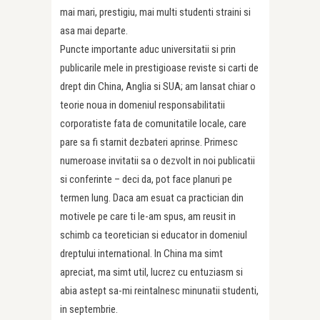
mai mari, prestigiu, mai multi studenti straini si
asa mai departe.
Puncte importante aduc universitatii si prin
publicarile mele in prestigioase reviste si carti de
drept din China, Anglia si SUA; am lansat chiar o
teorie noua in domeniul responsabilitatii
corporatiste fata de comunitatile locale, care
pare sa fi starnit dezbateri aprinse. Primesc
numeroase invitatii sa o dezvolt in noi publicatii
si conferinte – deci da, pot face planuri pe
termen lung. Daca am esuat ca practician din
motivele pe care ti le-am spus, am reusit in
schimb ca teoretician si educator in domeniul
dreptului international. In China ma simt
apreciat, ma simt util, lucrez cu entuziasm si
abia astept sa-mi reintalnesc minunatii studenti,
in septembrie.