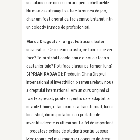
un salariu care nici nu imi acoperea cheltuielile.
Nu mi-a cazut rangul sa trec la munca de jos,
chiar am fost onorat ca fac semivoluntariat intr-
un colectiv frumos de profesionisti.
Marea Dragoste -Tango:
Esti acum lector
universitar… Ce inseamna asta, ce faci- si ce vei
face? Te-ai stabilit acolo sau e o noua etapa a
cautarilor tale? Poti face planuri pe termen lung?
CIPRIAN RADAVOI:
Predau in China Dreptul
International al Investitiilor, o ramura relativ noua
a dreptului international. Am un curs original si
foarte apreciat, poate si pentru ca e adaptat la
nevoile Chinei, o tara care s-a transformat, lucru
bine stiut, din importator in exportator de
investitii directe in ultimii ani. La fel de important
– pregatesc echipe de studenti pentru Jessup
Mootcourt, cel mai important concurs de drept