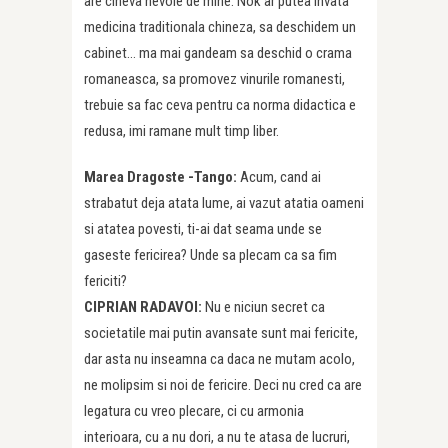
are cineva nevoie de mine. Nok ar putea invata
medicina traditionala chineza, sa deschidem un
cabinet… ma mai gandeam sa deschid o crama
romaneasca, sa promovez vinurile romanesti,
trebuie sa fac ceva pentru ca norma didactica e
redusa, imi ramane mult timp liber.
Marea Dragoste -Tango:
Acum, cand ai
strabatut deja atata lume, ai vazut atatia oameni
si atatea povesti, ti-ai dat seama unde se
gaseste fericirea? Unde sa plecam ca sa fim
fericiti?
CIPRIAN RADAVOI:
Nu e niciun secret ca
societatile mai putin avansate sunt mai fericite,
dar asta nu inseamna ca daca ne mutam acolo,
ne molipsim si noi de fericire. Deci nu cred ca are
legatura cu vreo plecare, ci cu armonia
interioara, cu a nu dori, a nu te atasa de lucruri,