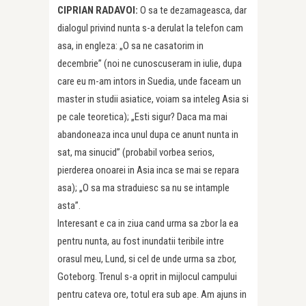
CIPRIAN RADAVOI:
O sa te dezamageasca, dar
dialogul privind nunta s-a derulat la telefon cam
asa, in engleza: „O sa ne casatorim in
decembrie” (noi ne cunoscuseram in iulie, dupa
care eu m-am intors in Suedia, unde faceam un
master in studii asiatice, voiam sa inteleg Asia si
pe cale teoretica); „Esti sigur? Daca ma mai
abandoneaza inca unul dupa ce anunt nunta in
sat, ma sinucid” (probabil vorbea serios,
pierderea onoarei in Asia inca se mai se repara
asa); „O sa ma straduiesc sa nu se intample
asta”.
Interesant e ca in ziua cand urma sa zbor la ea
pentru nunta, au fost inundatii teribile intre
orasul meu, Lund, si cel de unde urma sa zbor,
Goteborg. Trenul s-a oprit in mijlocul campului
pentru cateva ore, totul era sub ape. Am ajuns in