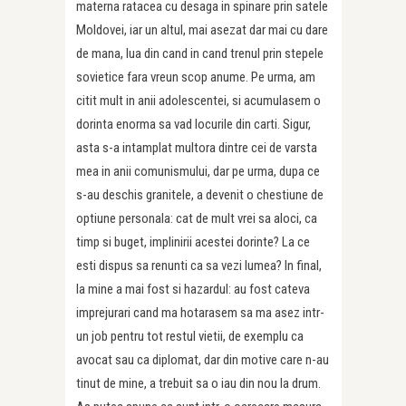
materna ratacea cu desaga in spinare prin satele
Moldovei, iar un altul, mai asezat dar mai cu dare
de mana, lua din cand in cand trenul prin stepele
sovietice fara vreun scop anume. Pe urma, am
citit mult in anii adolescentei, si acumulasem o
dorinta enorma sa vad locurile din carti. Sigur,
asta s-a intamplat multora dintre cei de varsta
mea in anii comunismului, dar pe urma, dupa ce
s-au deschis granitele, a devenit o chestiune de
optiune personala: cat de mult vrei sa aloci, ca
timp si buget, implinirii acestei dorinte? La ce
esti dispus sa renunti ca sa vezi lumea? In final,
la mine a mai fost si hazardul: au fost cateva
imprejurari cand ma hotarasem sa ma asez intr-
un job pentru tot restul vietii, de exemplu ca
avocat sau ca diplomat, dar din motive care n-au
tinut de mine, a trebuit sa o iau din nou la drum.