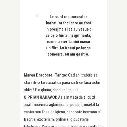
Le sunt recunoscator
barbatilor thai care au fost
in preajma ei ca au vazut-o
ca pe o fiinta insignifianta,
care nu merita nici macar
un flirt. Au trecut pe langa
comoara, eu am gasit-o.
Marea Dragoste -Tango:
Cati ani trebuie sa
stai intr-o tara asiatica pana sa ti se faca ochii
oblici? E o gluma, dar nu neaparat…
CIPRIAN RADAVOI:
Asia in viata de zi cu zi
poate insemna aglomeratie, poluare, inselat la
cantar sau lipsa de igiena, dar poate insemna si
traditie, ezoterism, ordine si o bucatarie
fabuloasa. Daca ai bunavointa sa vezi jumatatea