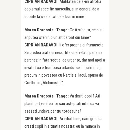
CIPRIAN RADAVOI:
Abilitatea de a-mi atrofia
egoismul specific masculin, si in general de a
scoate la iveala tot ce e bun in mine.
Marea Dragoste -Tango:
Ce ii oferi tu, ce nu i-
ar putea oferi niciun alt barbat din lume?
CIPRIAN RADAVOI:
Ii ofer propria ei frumusete.
Se credea urata si nesortita unei relatii pana sa
parchez in fata sectiei de urgente, dar mai apoi a
invatat ca e frumoasa uitandu-se in ochii mei,
precum in povestea cu Narcis si lacul, spusa de
Coelho in „Alchimistul”.
Marea Dragoste -Tango:
Va doriti copii? Ati
planificat venirea lor sau asteptati intai sa va
asezati undeva pentru totdeauna?
CIPRIAN RADAVOI:
Ai intuit bine, cam greu sa
cresti copii in situatia noastra: eu la munca in