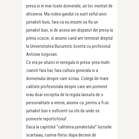
presa si in mai toate domeniile, un loc meritat de
altcineva. Ma rodea gandul ca sunt seful unor
jurnalisti buni, fara ca eu insumi sa fiu un
jurnalist bun, si de aceea am disparut din presa la
prima ocazie, si anume cand am terminat dreptul
la Universitatea Bucuresti, licenta cu profesorul
Antonie Iorgovan.
Ce era pe atunci in neregula in presa: prea multi
ziaristi fara har, fara cultura generala si a
domeniului despre care scriau. Colegii de mare
calitate profesionala despre care am pomenit
erau doar exceptia de la regula lansata de o
personalitate a vremii, anume ca ‚pentru a fi un
jurnalist bun e suficient sa stii de unde se
porneste reportofonul’.
Daca la capitolul “calitatea jurnalistului” lucrurile
scartaiau, cumva firesc dupa decenii de