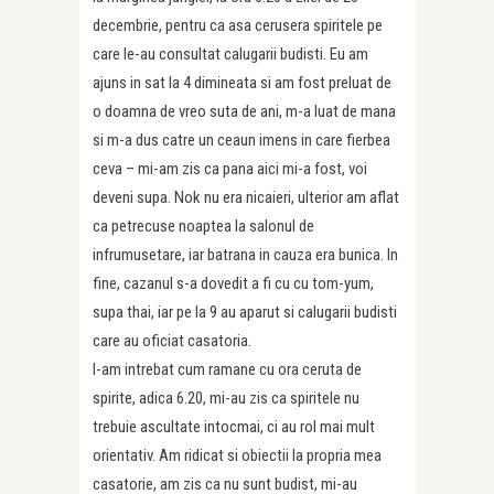
decembrie, pentru ca asa cerusera spiritele pe
care le-au consultat calugarii budisti. Eu am
ajuns in sat la 4 dimineata si am fost preluat de
o doamna de vreo suta de ani, m-a luat de mana
si m-a dus catre un ceaun imens in care fierbea
ceva – mi-am zis ca pana aici mi-a fost, voi
deveni supa. Nok nu era nicaieri, ulterior am aflat
ca petrecuse noaptea la salonul de
infrumusetare, iar batrana in cauza era bunica. In
fine, cazanul s-a dovedit a fi cu cu tom-yum,
supa thai, iar pe la 9 au aparut si calugarii budisti
care au oficiat casatoria.
I-am intrebat cum ramane cu ora ceruta de
spirite, adica 6.20, mi-au zis ca spiritele nu
trebuie ascultate intocmai, ci au rol mai mult
orientativ. Am ridicat si obiectii la propria mea
casatorie, am zis ca nu sunt budist, mi-au