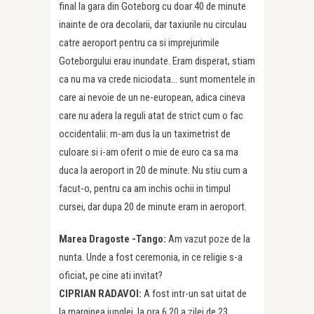
final la gara din Goteborg cu doar 40 de minute
inainte de ora decolarii, dar taxiurile nu circulau
catre aeroport pentru ca si imprejurimile
Goteborgului erau inundate. Eram disperat, stiam
ca nu ma va crede niciodata… sunt momentele in
care ai nevoie de un ne-european, adica cineva
care nu adera la reguli atat de strict cum o fac
occidentalii: m-am dus la un taximetrist de
culoare si i-am oferit o mie de euro ca sa ma
duca la aeroport in 20 de minute. Nu stiu cum a
facut-o, pentru ca am inchis ochii in timpul
cursei, dar dupa 20 de minute eram in aeroport.
Marea Dragoste -Tango:
Am vazut poze de la
nunta. Unde a fost ceremonia, in ce religie s-a
oficiat, pe cine ati invitat?
CIPRIAN RADAVOI:
A fost intr-un sat uitat de
la marginea junglei, la ora 6.20 a zilei de 23