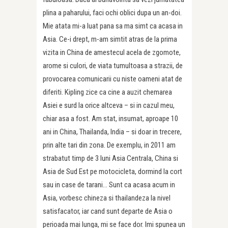
plina a paharului, faci ochi oblici dupa un an-doi.
Mie atata mi-a luat pana sa ma simt ca acasa in
Asia. Ce-i drept, m-am simtit atras de la prima
vizita in China de amestecul acela de zgomote,
arome si culori, de viata tumultoasa a strazii, de
provocarea comunicarii cu niste oameni atat de
diferiti. Kipling zice ca cine a auzit chemarea
Asiei e surd la orice altceva – si in cazul meu,
chiar asa a fost. Am stat, insumat, aproape 10
ani in China, Thailanda, India – si doar in trecere,
prin alte tari din zona. De exemplu, in 2011 am
strabatut timp de 3 luni Asia Centrala, China si
Asia de Sud Est pe motocicleta, dormind la cort
sau in case de tarani… Sunt ca acasa acum in
Asia, vorbesc chineza si thailandeza la nivel
satisfacator, iar cand sunt departe de Asia o
perioada mai lunga, mi se face dor. Imi spunea un