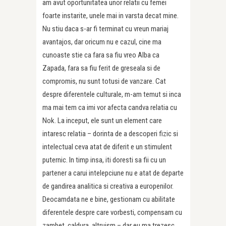
am avut oportunitatea unor relatii cu femei
foarte instarite, unele mai in varsta decat mine.
Nu stiu daca s-ar fi terminat cu vreun mariaj
avantajos, dar oricum nu e cazul, cine ma
cunoaste stie ca fara sa fiu vreo Alba ca
Zapada, fara sa fiu ferit de greseala si de
compromis, nu sunt totusi de vanzare. Cat
despre diferentele culturale, m-am temut si inca
ma mai tem ca imi vor afecta candva relatia cu
Nok. La inceput, ele sunt un element care
intaresc relatia – dorinta de a descoperi fizic si
intelectual ceva atat de diferit e un stimulent
puternic. In timp insa, iti doresti sa fii cu un
partener a carui intelepciune nu e atat de departe
de gandirea analitica si creativa a europenilor.
Deocamdata ne e bine, gestionam cu abilitate
diferentele despre care vorbesti, compensam cu
zambet, caldura, altruism – dar eu ma trezesc