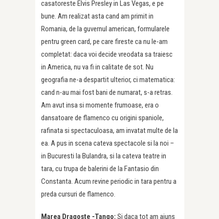
casatoreste Elvis Presley in Las Vegas, e pe
bune. Am realizat asta cand am primit in
Romania, de la guvernul american, formularele
pentru green card, pe care fireste ca nu le-am
completat: daca voi decide vreodata sa traiesc
in America, nu va fi in calitate de sot. Nu
geografia ne-a despartit ulterior, ci matematica:
cand n-au mai fost bani de numarat, s-a retras.
Am avut insa si momente frumoase, era o
dansatoare de flamenco cu origini spaniole,
rafinata si spectaculoasa, am invatat multe de la
ea. A pus in scena cateva spectacole si la noi –
in Bucuresti la Bulandra, si la cateva teatre in
tara, cu trupa de balerini de la Fantasio din
Constanta. Acum revine periodic in tara pentru a
preda cursuri de flamenco.
Marea Dragoste -Tango:
Si daca tot am ajuns