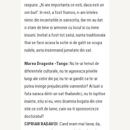
raspuns: „N-are importanta ce esti, daca esti un
om bun”. In rest, a fost frumos, n-am inteles
nimic din incantatiile in sanscrita, dar mi-au dat
o stare de bine si armonie cu locul si cu mine
insumi. Invitat a fost tot satul, nunta traditionala
thai se face acasa la sotie si de gatit se ocupa
rudele, asta insemnand jumatate din sat.
Marea Dragoste -Tango:
Nu te-ai temut de
diferentele culturale, nu te agaseaza privirile
lungi ale celor din jur, nu te-ai gandit ca te-ar
putea invinge prejudecatile oamenilor? Ai luat o
fata saraca dintr-un sat thailandez, nu te ispitise
inainte, stiu si eu, vreo doamna bogata din cine
stie ce colt de lume, care sa-ti sponsorizeze
doctoratul?
CIPRIAN RADAVOI:
Cand eram mai tanar, da,