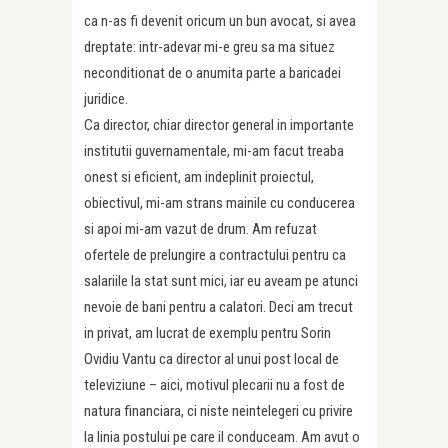
ca n-as fi devenit oricum un bun avocat, si avea
dreptate: intr-adevar mi-e greu sa ma situez
neconditionat de o anumita parte a baricadei
juridice.
Ca director, chiar director general in importante
institutii guvernamentale, mi-am facut treaba
onest si eficient, am indeplinit proiectul,
obiectivul, mi-am strans mainile cu conducerea
si apoi mi-am vazut de drum. Am refuzat
ofertele de prelungire a contractului pentru ca
salariile la stat sunt mici, iar eu aveam pe atunci
nevoie de bani pentru a calatori. Deci am trecut
in privat, am lucrat de exemplu pentru Sorin
Ovidiu Vantu ca director al unui post local de
televiziune – aici, motivul plecarii nu a fost de
natura financiara, ci niste neintelegeri cu privire
la linia postului pe care il conduceam. Am avut o