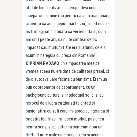
atat de bine realizat din perspectiva unui
incepator ca mine (nu pentru ca as fi mai tanara,
ci pentru ca am inceput mai tarziu), incat nu mi-
as fi imaginat niciodata ca vei renunta si, cum
am citit peste ani, ca nu te simteai deloc
impacat sau multumit. Ce era si atunci, ce e si
acum in neregula cu presa din Romania?
CIPRIAN RADAVOI:
Neimpacarea mea pe
vremea aceea nu era data de calitatea presei, ci
de o autoevaluare facuta cu bun simt. Eram un
bun coordonator de departament, cu un
background cultural si intelectual solid, si cu
norocul de a lucra cu ziaristi talentati si
pasionati si cu sefi care imi apreciau rigoarea si
onestitatea. Insa imi lipsea morbul, pasiunea
pentru scris, si de asta ma simteam doar un
diletant intre miile care ocupau, ca si acum in