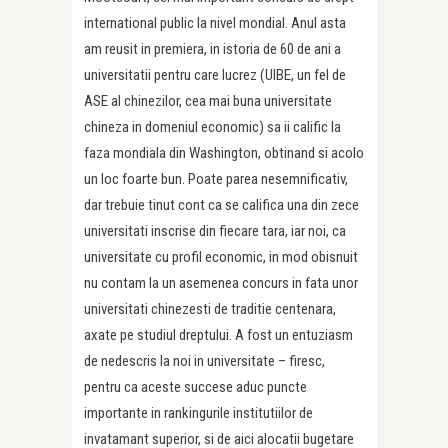
international public la nivel mondial. Anul asta
am reusit in premiera, in istoria de 60 de ani a
universitatii pentru care lucrez (UIBE, un fel de
ASE al chinezilor, cea mai buna universitate
chineza in domeniul economic) sa ii calific la
faza mondiala din Washington, obtinand si acolo
un loc foarte bun. Poate parea nesemnificativ,
dar trebuie tinut cont ca se califica una din zece
universitati inscrise din fiecare tara, iar noi, ca
universitate cu profil economic, in mod obisnuit
nu contam la un asemenea concurs in fata unor
universitati chinezesti de traditie centenara,
axate pe studiul dreptului. A fost un entuziasm
de nedescris la noi in universitate – firesc,
pentru ca aceste succese aduc puncte
importante in rankingurile institutiilor de
invatamant superior, si de aici alocatii bugetare