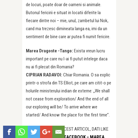
de locuri, poate doar de oameni si animale.
Butonul fericirii e situat in locatii diferite la
fiecare dintre noi – mie, unul, zambetul lui Nok,
cand ma trezesc dimineata langa ea, imi da un
sentiment de bine care ar putea fi numit fericire.
Marea Dragoste -Tango:
Exista vreun lucru
important pe care nu l-ai fi putut intelege daca
nu ai fi plecat din Romania?
CIPRIAN RADAVOI:
Chiar Romania. O sa explic
printr-o strofa din TS Elliot, pe care am citit-o pe
holurile ministerului indian de externe: „We shall
not cease from exploration/ And the end of all
our exploring will be/ To arrive where we
started/ And know the place for the first time”.
DACA V-A PLACUT ACEST ARTICOL, DATI LIKE
PAGINII NOASTRE DE
FACEBOOK – MAREA