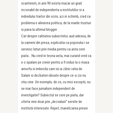
scanteism, in anii 90 exista macar un grad
rezonabil de independenta a institutiilor si a
individului traitor din scris; azi in schimb, cred ca
problema e alinierea politica, de la marile trusturi
si pana la ultimul blogger.
Cat despre calitatea subiectelor, aud adesea, de
la oameni din presa, explicatia ca poporului i se
servesc laturi prin media pentru ca asta cere
piata… Nu cred in teoria asta, mai curand cred ca
e o spalare pe creier pentru a fi redus la o masa
amorfa si imbecila care isi ia zilnic ratia de
Salam si dezbateri idioate despre ce-a zis nu
stiu cine. Un exemplu: de ce, cu mici exceptii, nu
se mai face jurnalism independent de
investigatie? Subiectul se cere pe piata, dar
oferta vine doar prin „dezvaluiri” servite de
institutii interesate. Repet, manelizarea presei