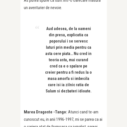
As putea spune ca sunt intr-o oarecare masura
un aventurier de nevoie.
Aud adesea, de la oameni
din presa, explicatia ca
poporului i se servesc
laturi prin media pentru ca
asta cere piata… Nu cred in
teoria asta, mai curand
cred ca e o spalare pe
creier pentru a fi redus la o
masa amorfa si imbecila
care isi ia zilnic ratia de
Salam si dezbateri idioate.
Marea Dragoste -Tango:
Atunci cand te-am
cunoscut eu, in anii 1996-1997, mi se parea ca ai
o cariera atat de frumoasa ca jurnalist, pareai