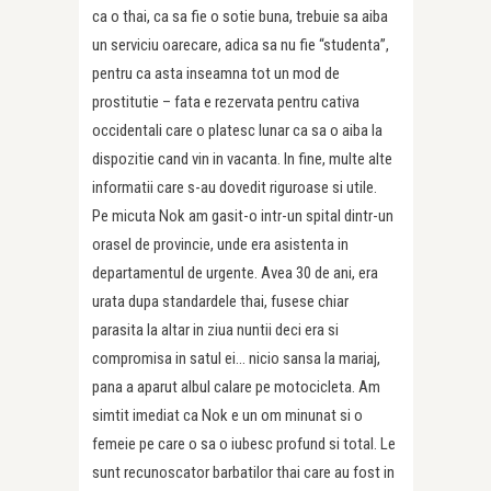
ca o thai, ca sa fie o sotie buna, trebuie sa aiba
un serviciu oarecare, adica sa nu fie “studenta”,
pentru ca asta inseamna tot un mod de
prostitutie – fata e rezervata pentru cativa
occidentali care o platesc lunar ca sa o aiba la
dispozitie cand vin in vacanta. In fine, multe alte
informatii care s-au dovedit riguroase si utile.
Pe micuta Nok am gasit-o intr-un spital dintr-un
orasel de provincie, unde era asistenta in
departamentul de urgente. Avea 30 de ani, era
urata dupa standardele thai, fusese chiar
parasita la altar in ziua nuntii deci era si
compromisa in satul ei… nicio sansa la mariaj,
pana a aparut albul calare pe motocicleta. Am
simtit imediat ca Nok e un om minunat si o
femeie pe care o sa o iubesc profund si total. Le
sunt recunoscator barbatilor thai care au fost in