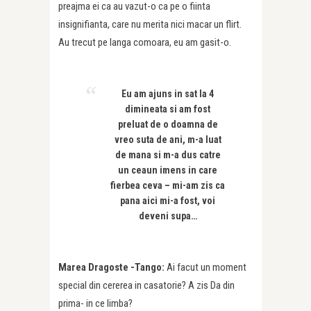
preajma ei ca au vazut-o ca pe o fiinta
insignifianta, care nu merita nici macar un flirt.
Au trecut pe langa comoara, eu am gasit-o.
Eu am ajuns in sat la 4
dimineata si am fost
preluat de o doamna de
vreo suta de ani, m-a luat
de mana si m-a dus catre
un ceaun imens in care
fierbea ceva – mi-am zis ca
pana aici mi-a fost, voi
deveni supa…
Marea Dragoste -Tango:
Ai facut un moment
special din cererea in casatorie? A zis Da din
prima- in ce limba?