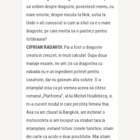
sa vorbim despre dragoste, povestesti mereu, cu
mare emotie, despre micuta ta Nok, sotia ta.
Unde v-ati cunoscut si cum ai stiut ca e o mare
dragoste, pe care merita sa o pastrezi pentru
totdeauna?
CIPRIAN RADAVOI:
Pai a fost o dragoste
creata in creuzet, in mod calculat. Dupa doua
mariaje esuate, mi-am zis ca dragostea cu
nabadai nu e un ingredient potrivit pentru
casatorie, dar nu gaseam alta solutie. S-a
intamplat insa ca pe vremea aceea sa citesc
romanul „Platforma”, al lui Michel Houllebecq, si
m-a cucerit modul in care prezinta femeia thai.
Asa ca am zburat la Bangkok, am inchiriat o
motocicleta si am inceput sa strabat tara la
intamplare, evitand totusi zonele turistice; stiam
din carte ca acolo e doar prostitutie. Mai stiam