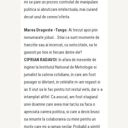
mi se pare un proces controlat de manipulare
politica si abrutizare intelectuala, mai curand
decat unul de cerere/oferta.
Marea Dragoste -Tango:
Ai trecut apoi prin
nenumarate joburi… Stiai ca sunt momente de
tranzitie sau ai incercat, cu seriozitate, sa te
gasesti pe tine in fiecare dintre ele?
CIPRIAN RADAVOI:
In afara de meseriile de
inginer la Institutul National de Metrologie si
jurnalist la cateva cotidiane, in care am fost
pasager si diletant, in celelalte m-am regasit si
as fi vrut sa le fac pentru tot restul vietii, dar s-a
intamplat altfel. Ca avocat, am fost stagiarul
unei doamne care avea mai tarziu sa faca o
apreciata cariera politica, si care a decis brusc
sa renunte la colaborarea cu mine pentru un
motiv care mi-a ramas neclar. Probabil a simtit