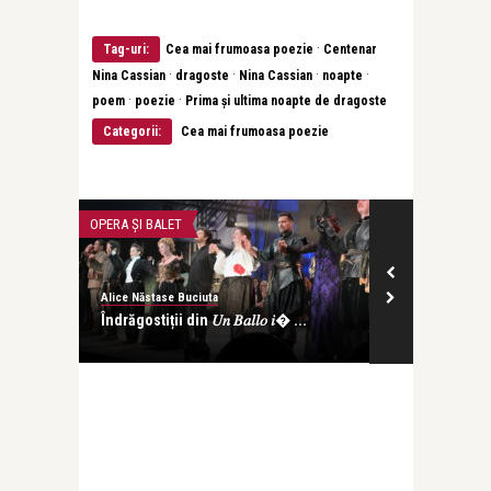
·
Tag-uri:
Cea mai frumoasa poezie
Centenar
·
·
·
·
Nina Cassian
dragoste
Nina Cassian
noapte
·
·
poem
poezie
Prima și ultima noapte de dragoste
Categorii:
Cea mai frumoasa poezie
OPERA ȘI BALET
INTERVIURI
Alice Năstase Buciuta
revistatango
Îndrăgostiții din 𝑈𝑛 𝐵𝑎𝑙𝑙𝑜 𝑖� ...
Ana-Maria Pop d