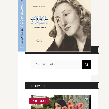
CAUTĂ ÎN SITE
INTERVIURI
INTERVIURI