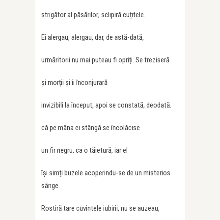
strigător al păsărilor; sclipiră cuțitele.
Ei alergau, alergau, dar, de astă-dată,
urmăritorii nu mai puteau fi opriți. Se treziseră
și morții și îi înconjurară
invizibili la început, apoi se constată, deodată.
că pe mâna ei stângă se încolăcise
un fir negru, ca o tăietură, iar el
își simți buzele acoperindu-se de un misterios
sânge.
Rostiră tare cuvintele iubirii, nu se auzeau,