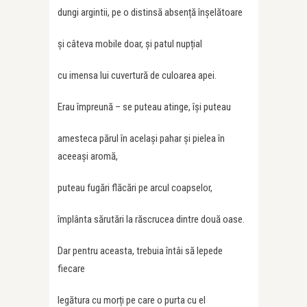
dungi argintii, pe o distinsă absență înșelătoare
și câteva mobile doar, și patul nupțial
cu imensa lui cuvertură de culoarea apei.
Erau împreună – se puteau atinge, își puteau
amesteca părul în același pahar și pielea în
aceeași aromă,
puteau fugări flăcări pe arcul coapselor,
împlânta sărutări la răscrucea dintre două oase.
Dar pentru aceasta, trebuia întâi să lepede
fiecare
legătura cu morți pe care o purta cu el