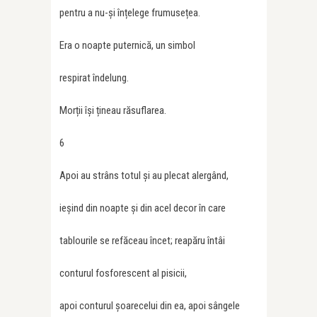
pentru a nu-și înțelege frumusețea.
Era o noapte puternică, un simbol
respirat îndelung.
Morții își țineau răsuflarea.
6
Apoi au strâns totul și au plecat alergând,
ieșind din noapte și din acel decor în care
tablourile se refăceau încet; reapăru întâi
conturul fosforescent al pisicii,
apoi conturul șoarecelui din ea, apoi sângele