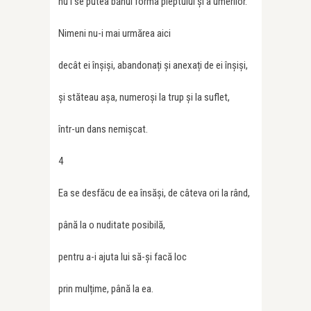
nu i se putea bănui forma pieptului și a umerilor.
Nimeni nu-i mai urmărea aici
decât ei înșiși, abandonați și anexați de ei înșiși,
și stăteau așa, numeroși la trup și la suflet,
într-un dans nemișcat.
4
Ea se desfăcu de ea însăși, de câteva ori la rând,
până la o nuditate posibilă,
pentru a-i ajuta lui să-și facă loc
prin mulțime, până la ea.