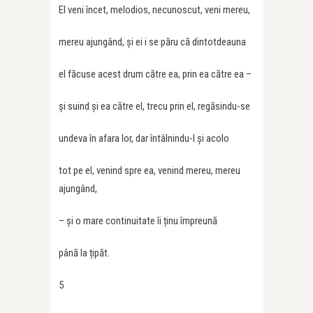
El veni încet, melodios, necunoscut, veni mereu,
mereu ajungând, și ei i se păru că dintotdeauna
el făcuse acest drum către ea, prin ea către ea –
și suind și ea către el, trecu prin el, regăsindu-se
undeva în afara lor, dar întâlnindu-l și acolo
tot pe el, venind spre ea, venind mereu, mereu
ajungând,
– și o mare continuitate îi ținu împreună
până la țipăt.
5