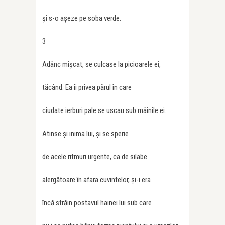
și s-o așeze pe soba verde.
3
Adânc mișcat, se culcase la picioarele ei,
tăcând. Ea îi privea părul în care
ciudate ierburi pale se uscau sub mâinile ei.
Atinse și inima lui, și se sperie
de acele ritmuri urgente, ca de silabe
alergătoare în afara cuvintelor, și-i era
încă străin postavul hainei lui sub care