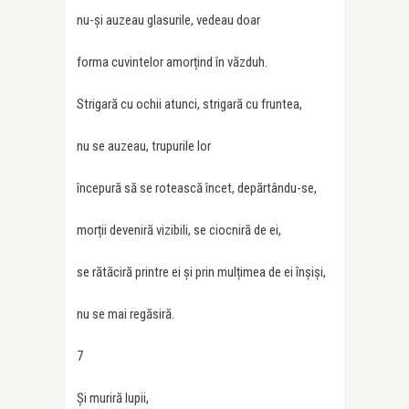
nu-și auzeau glasurile, vedeau doar
forma cuvintelor amorțind în văzduh.
Strigară cu ochii atunci, strigară cu fruntea,
nu se auzeau, trupurile lor
începură să se rotească încet, depărtându-se,
morții deveniră vizibili, se ciocniră de ei,
se rătăciră printre ei și prin mulțimea de ei înșiși,
nu se mai regăsiră.
7
Și muriră lupii,