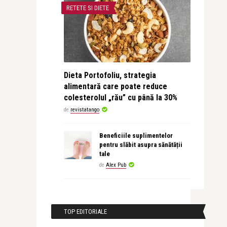
RETETE SI DIETE
Dieta Portofoliu, strategia
alimentară care poate reduce
colesterolul „rău” cu până la 30%
de
revistatango
Beneficiile suplimentelor
pentru slăbit asupra sănătății
tale
de
Alex Pub
TOP EDITORIALE