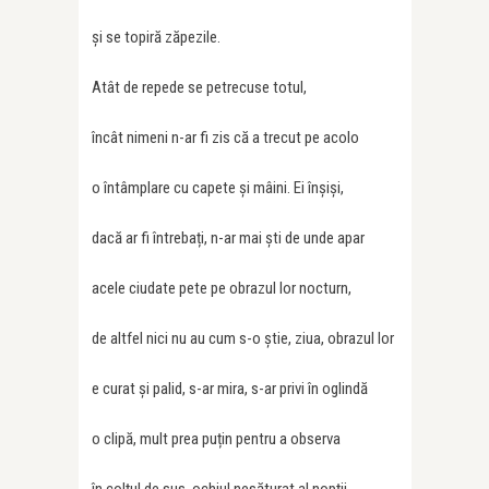
și se topiră zăpezile.
Atât de repede se petrecuse totul,
încât nimeni n-ar fi zis că a trecut pe acolo
o întâmplare cu capete și mâini. Ei înșiși,
dacă ar fi întrebați, n-ar mai ști de unde apar
acele ciudate pete pe obrazul lor nocturn,
de altfel nici nu au cum s-o știe, ziua, obrazul lor
e curat și palid, s-ar mira, s-ar privi în oglindă
o clipă, mult prea puțin pentru a observa