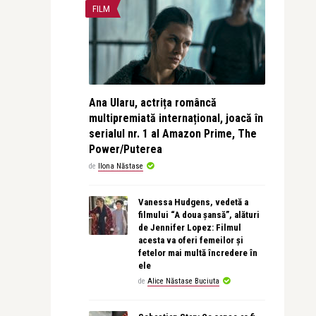
FILM
Ana Ularu, actrița româncă
multipremiată internațional, joacă în
serialul nr. 1 al Amazon Prime, The
Power/Puterea
de
Ilona Năstase
Vanessa Hudgens, vedetă a
filmului “A doua șansă”, alături
de Jennifer Lopez: Filmul
acesta va oferi femeilor și
fetelor mai multă încredere în
ele
de
Alice Năstase Buciuta