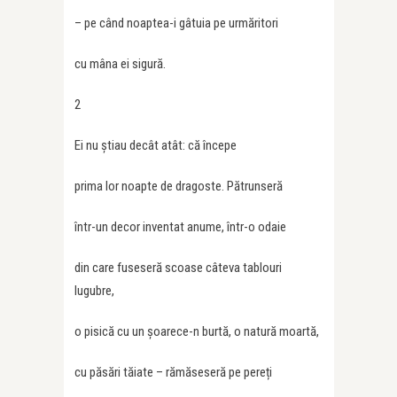
– pe când noaptea-i gâtuia pe urmăritori
cu mâna ei sigură.
2
Ei nu știau decât atât: că începe
prima lor noapte de dragoste. Pătrunseră
într-un decor inventat anume, într-o odaie
din care fuseseră scoase câteva tablouri
lugubre,
o pisică cu un șoarece-n burtă, o natură moartă,
cu păsări tăiate – rămăseseră pe pereți