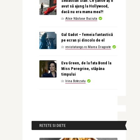
Sebastian Stan: Ce șanse aș fi
avut să ajung la Hollywood,
dacă nu era mama mea?!
de
Alice Năstase Buciuta
Gal Gadot – femeia fantastică
pe ecran și dincolo de el
de
revistatango.ro Marea Dragoste
Eva Green, de la fata Bond la
Miss Peregrine, stăpâna
timpului
de
Irina Botezatu
RETETE SI DIETE