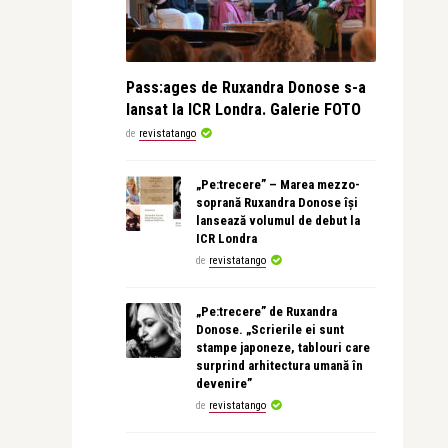
Pass:ages de Ruxandra Donose s-a
lansat la ICR Londra. Galerie FOTO
de
revistatango
„Pe:trecere” – Marea mezzo-
soprană Ruxandra Donose își
lansează volumul de debut la
ICR Londra
de
revistatango
„Pe:trecere” de Ruxandra
Donose. „Scrierile ei sunt
stampe japoneze, tablouri care
surprind arhitectura umană în
devenire”
de
revistatango