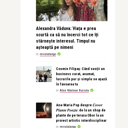
Alexandra Văduva: Viața e prea
scurtă ca să nu încerci tot ce îți
stârnește interesul. Timpul nu
așteaptă pe nimeni
de
revistatango
Cosmin Filipaș: Când susții un
business curat, asumat,
lucrurile pur și simplu se așază
în favoarea ta
de
Alice Năstase Buciuta
Ana-Maria Pop despre 𝐶𝑜𝑣𝑜𝑟
𝑃𝑙𝑎𝑛𝑡𝑒 𝑃𝑜𝑒𝑧𝑖𝑒: de la un shop de
plante de pe terasa Obor la un
proiect artistic interdisciplinar
de
revistatango