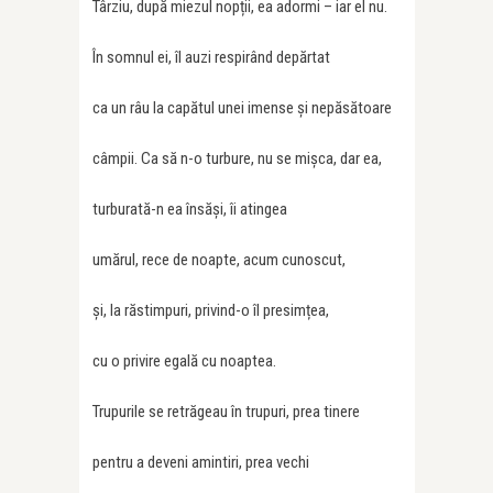
Târziu, după miezul nopții, ea adormi – iar el nu.
În somnul ei, îl auzi respirând depărtat
ca un râu la capătul unei imense și nepăsătoare
câmpii. Ca să n-o turbure, nu se mișca, dar ea,
turburată-n ea însăși, îi atingea
umărul, rece de noapte, acum cunoscut,
și, la răstimpuri, privind-o îl presimțea,
cu o privire egală cu noaptea.
Trupurile se retrăgeau în trupuri, prea tinere
pentru a deveni amintiri, prea vechi