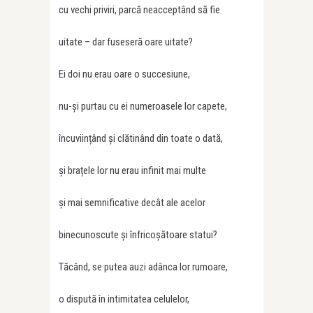
cu vechi priviri, parcă neacceptând să fie
uitate – dar fuseseră oare uitate?
Ei doi nu erau oare o succesiune,
nu-și purtau cu ei numeroasele lor capete,
încuviințând și clătinând din toate o dată,
și brațele lor nu erau infinit mai multe
și mai semnificative decât ale acelor
binecunoscute și înfricoșătoare statui?
Tăcând, se putea auzi adânca lor rumoare,
o dispută în intimitatea celulelor,