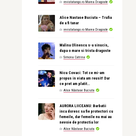
de
revistatango.ro Marea Dragoste
Alice Nastase Buciuta – Trufia
de a fi tanar
de
revistatango.ro Marea Dragoste
Malina Olinescu s-a sinucis,
dupa o mare si trista dragoste
de
Simona Catrina
Nicu Covaci: Tot ce mi-am
propus in viata am reusit! Dar
ce pret am platit…
de
Alice Năstase Buciuta
AURORA LIICEANU: Barbatii
inca doresc sa fie protectori cu
femeile, dar femeile nu mai au
nevoie de protectia lor
de
Alice Năstase Buciuta