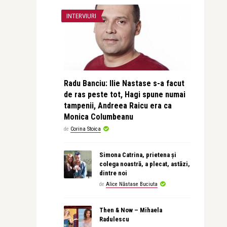
INTERVIURI
Radu Banciu: Ilie Nastase s-a facut
de ras peste tot, Hagi spune numai
tampenii, Andreea Raicu era ca
Monica Columbeanu
de
Corina Stoica
Simona Catrina, prietena și
colega noastră, a plecat, astăzi,
dintre noi
de
Alice Năstase Buciuta
Then & Now – Mihaela
Radulescu