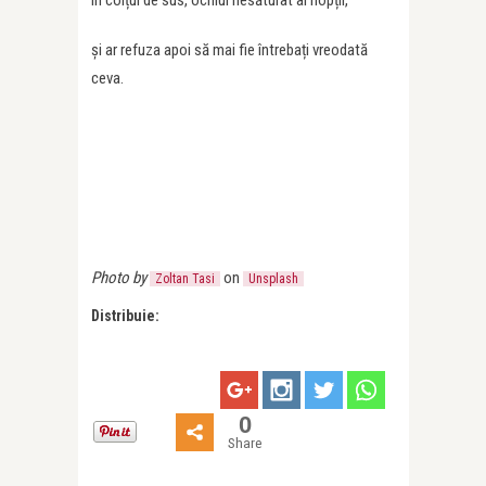
în colțul de sus, ochiul nesăturat al nopții,
și ar refuza apoi să mai fie întrebați vreodată
ceva.
Photo by
on
Zoltan Tasi
Unsplash
Distribuie:
0
Share