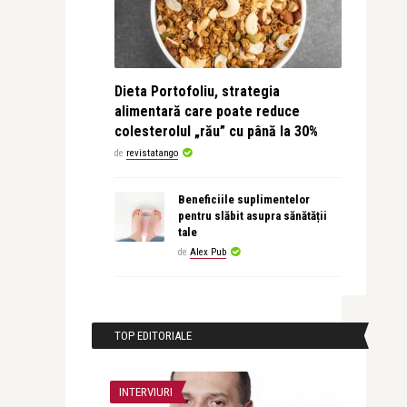
Dieta Portofoliu, strategia
alimentară care poate reduce
colesterolul „rău” cu până la 30%
de
revistatango
Beneficiile suplimentelor
pentru slăbit asupra sănătății
tale
de
Alex Pub
TOP EDITORIALE
INTERVIURI