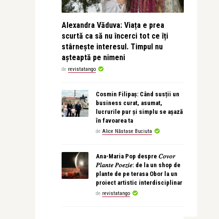
Alexandra Văduva: Viața e prea
scurtă ca să nu încerci tot ce îți
stârnește interesul. Timpul nu
așteaptă pe nimeni
de
revistatango
Cosmin Filipaș: Când susții un
business curat, asumat,
lucrurile pur și simplu se așază
în favoarea ta
de
Alice Năstase Buciuta
Ana-Maria Pop despre 𝐶𝑜𝑣𝑜𝑟
𝑃𝑙𝑎𝑛𝑡𝑒 𝑃𝑜𝑒𝑧𝑖𝑒: de la un shop de
plante de pe terasa Obor la un
proiect artistic interdisciplinar
de
revistatango