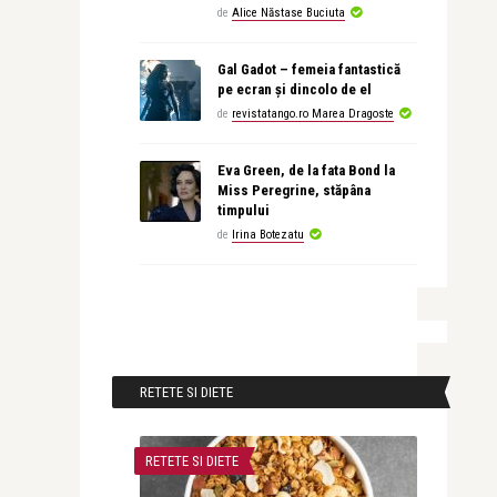
de
Alice Năstase Buciuta
Gal Gadot – femeia fantastică
pe ecran și dincolo de el
de
revistatango.ro Marea Dragoste
Eva Green, de la fata Bond la
Miss Peregrine, stăpâna
timpului
de
Irina Botezatu
RETETE SI DIETE
RETETE SI DIETE