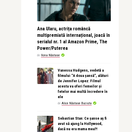
Ana Ularu, actrița româncă
multipremiată internațional, joacă în
serialul nr. 1 al Amazon Prime, The
Power/Puterea
de
Ilona Năstase
Vanessa Hudgens, vedetă a
filmului “A doua șansă”, alături
de Jennifer Lopez: Filmul
acesta va oferi femeilor și
fetelor mai multă încredere în
ele
de
Alice Năstase Buciuta
Sebastian Stan: Ce șanse aș fi
avut să ajung la Hollywood,
dacă nu era mama mea?!