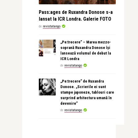
Pass:ages de Ruxandra Donose s-a
lansat la ICR Londra. Galerie FOTO
de
revistatango
„Pe:trecere” – Marea mezzo-
soprană Ruxandra Donose își
lansează volumul de debut la
ICR Londra
de
revistatango
„Pe:trecere” de Ruxandra
Donose. „Scrierile ei sunt
stampe japoneze, tablouri care
surprind arhitectura umană în
devenire”
de
revistatango