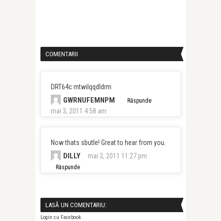
COMENTARII
DRT64c mtwilqqdldrm
GWRNUFEMNPM
Răspunde
mai 3, 2011 4:58 am
Now thats sbutle! Great to hear from you.
DILLY
mai 2, 2011 11:27 pm
Răspunde
LASĂ UN COMENTARIU:
Login cu Facebook