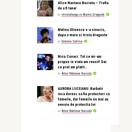
Alice Nastase Buciuta – Trufia
de a fi tanar
de
revistatango.ro Marea Dragoste
Malina Olinescu s-a sinucis,
dupa o mare si trista dragoste
de
Simona Catrina
Nicu Covaci: Tot ce mi-am
propus in viata am reusit! Dar
ce pret am platit…
de
Alice Năstase Buciuta
AURORA LIICEANU: Barbatii
inca doresc sa fie protectori cu
femeile, dar femeile nu mai au
nevoie de protectia lor
de
Alice Năstase Buciuta