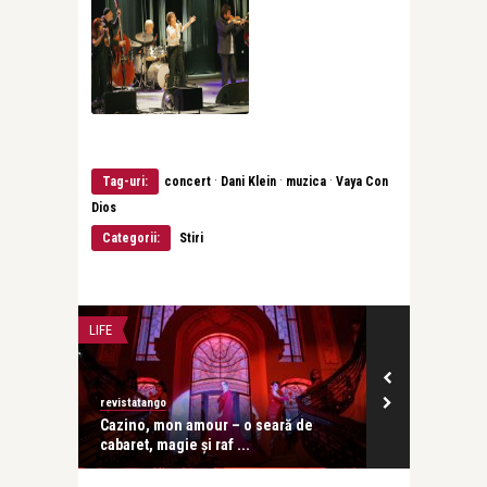
·
·
·
Tag-uri:
concert
Dani Klein
muzica
Vaya Con
Dios
Categorii:
Stiri
LIFE
CONCERTE & SP
revistatango
revistatango
ă seară
Cazino, mon amour – o seară de
Concursul In
cabaret, magie și raf ...
Enescu 2026 d