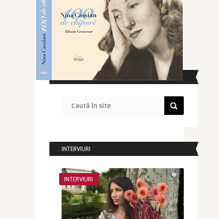
CAUTĂ ÎN SITE
INTERVIURI
INTERVIURI