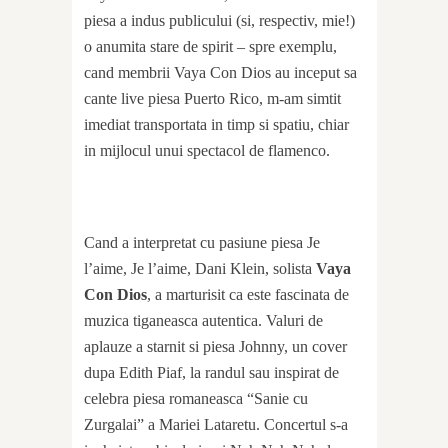
piesa a indus publicului (si, respectiv, mie!)
o anumita stare de spirit – spre exemplu,
cand membrii Vaya Con Dios au inceput sa
cante live piesa Puerto Rico, m-am simtit
imediat transportata in timp si spatiu, chiar
in mijlocul unui spectacol de flamenco.
Cand a interpretat cu pasiune piesa Je
l’aime, Je l’aime, Dani Klein, solista
Vaya
Con Dios
, a marturisit ca este fascinata de
muzica tiganeasca autentica. Valuri de
aplauze a starnit si piesa Johnny, un cover
dupa Edith Piaf, la randul sau inspirat de
celebra piesa romaneasca “Sanie cu
Zurgalai” a Mariei Lataretu. Concertul s-a