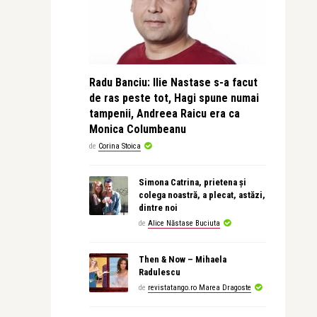
Radu Banciu: Ilie Nastase s-a facut
de ras peste tot, Hagi spune numai
tampenii, Andreea Raicu era ca
Monica Columbeanu
de
Corina Stoica
Simona Catrina, prietena și
colega noastră, a plecat, astăzi,
dintre noi
de
Alice Năstase Buciuta
Then & Now – Mihaela
Radulescu
de
revistatango.ro Marea Dragoste