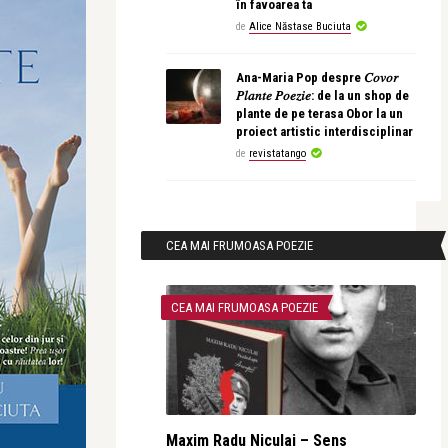
în favoarea ta
de
Alice Năstase Buciuta
Ana-Maria Pop despre 𝐶𝑜𝑣𝑜𝑟
𝑃𝑙𝑎𝑛𝑡𝑒 𝑃𝑜𝑒𝑧𝑖𝑒: de la un shop de
plante de pe terasa Obor la un
proiect artistic interdisciplinar
de
revistatango
CEA MAI FRUMOASA POEZIE
CEA MAI FRUMOASA POEZIE
Maxim Radu Niculai – Sens