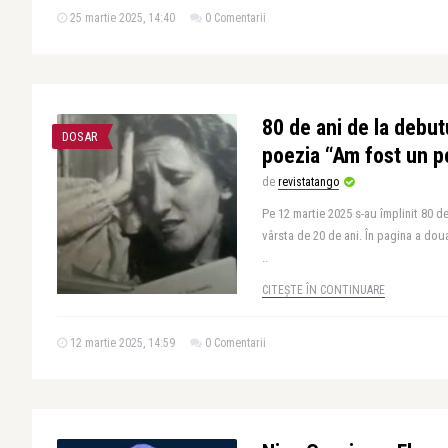
25 martie 2025, 14:40
0 Comentarii
80 de ani de la debut
DOSAR
poezia “Am fost un 
de
revistatango
Pe 12 martie 2025 s-au împlinit 80 de
vârsta de 20 de ani. În pagina a dou
..
CITEȘTE ÎN CONTINUARE
12 martie 2025, 14:59
0 Comentarii