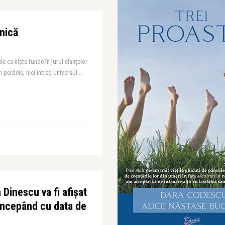
nică
le ca niște funde în jurul clanțelor
n perdele, nici întreg universul ..
 Dinescu va fi afișat
începând cu data de