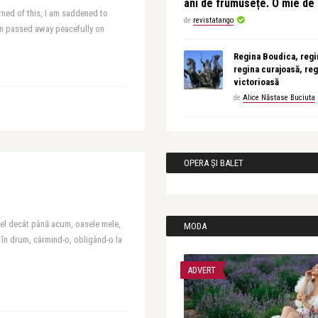
ani de frumusețe. O mie d
rned of this, I am saddened to
de
revistatango
an passed away peacefully on
Regina Boudica, regin
regina curajoasă, reg
victorioasă
de
Alice Năstase Buciuta
OPERA ȘI BALET
fel decât până acum, oasele mele,
MODA
i în drum, cârmind-o, obligând-o la
ADVERT