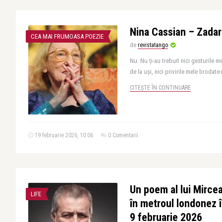
Nina Cassian – Zadar
CEA MAI FRUMOASA POEZIE
de
revistatango
Nu. Nu ți-au trebuit nici gesturile me
de la uși, nici privirile mele brodate-
CITEȘTE ÎN CONTINUARE
19 februarie 2026, 10:06
0 Comentarii
Un poem al lui Mircea
LIFE
în metroul londonez 
9 februarie 2026