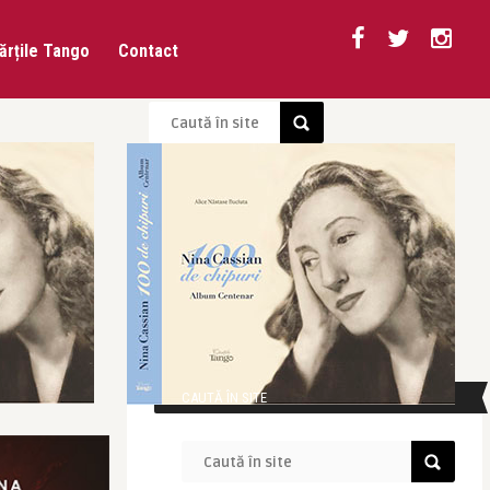
ărțile Tango
Contact
CAUTĂ ÎN SITE