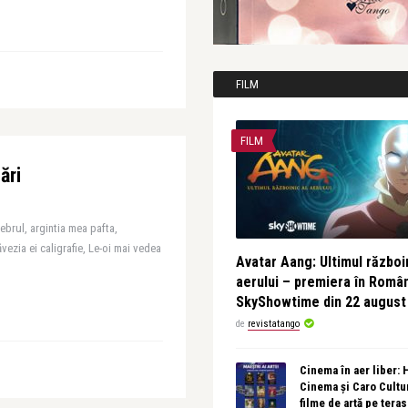
FILM
FILM
ări
ebrul, argintia mea pafta,
vezia ei caligrafie, Le-oi mai vedea
Avatar Aang: Ultimul războin
aerului – premiera în Româ
SkyShowtime din 22 august
de
revistatango
Cinema în aer liber:
Cinema și Caro Cultu
filme de artă pe tera