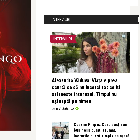
INTERVIURI
INTERVIURI
Alexandra Văduva: Viața e prea
scurtă ca să nu încerci tot ce îți
stârnește interesul. Timpul nu
așteaptă pe nimeni
de
revistatango
Cosmin Filipaș: Când susții un
business curat, asumat,
lucrurile pur și simplu se așază