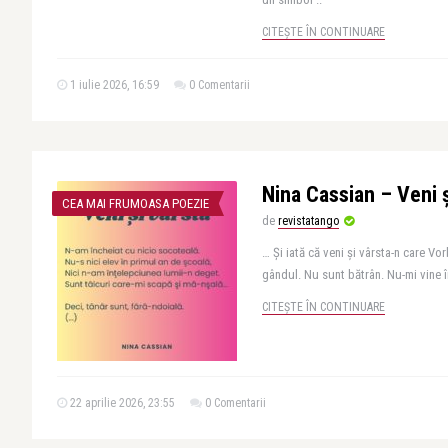
CITEȘTE ÎN CONTINUARE
1 iulie 2026, 16:59
0 Comentarii
Nina Cassian – Veni ș
CEA MAI FRUMOASA POEZIE
de
revistatango
… Şi iată că veni și vârsta-n care V
gândul. Nu sunt bătrân. Nu-mi vine î
CITEȘTE ÎN CONTINUARE
22 aprilie 2026, 23:55
0 Comentarii