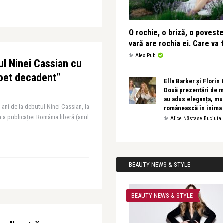
O rochie, o briză, o povest
vară are rochia ei. Care va f
de
Alex Pub
ul Ninei Cassian cu
poet decadent”
Ella Barker și Florin
Două prezentări de 
au adus eleganța, muz
 ani de la debutul Ninei Cassian, la
românească în inima
a a publicației România liberă (anul
de
Alice Năstase Buciuta
BEAUTY NEWS & STYLE
BEAUTY NEWS & STYLE