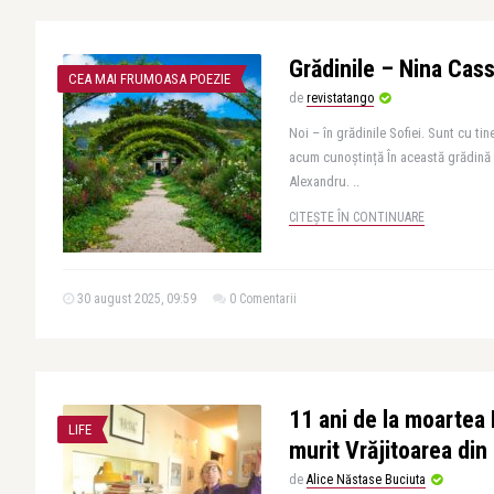
Grădinile – Nina Cas
CEA MAI FRUMOASA POEZIE
de
revistatango
Noi – în grădinile Sofiei. Sunt cu tin
acum cunoștință În această grădină
Alexandru. ..
CITEȘTE ÎN CONTINUARE
30 august 2025, 09:59
0 Comentarii
11 ani de la moartea 
LIFE
murit Vrăjitoarea di
de
Alice Năstase Buciuta