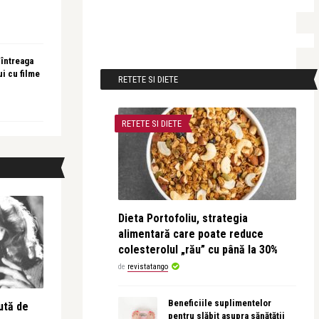
 întreaga
ui cu filme
RETETE SI DIETE
RETETE SI DIETE
Dieta Portofoliu, strategia
alimentară care poate reduce
colesterolul „rău” cu până la 30%
de
revistatango
Beneficiile suplimentelor
ută de
pentru slăbit asupra sănătății