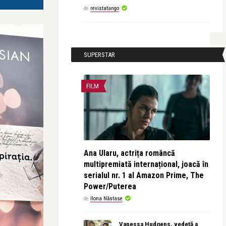
de
revistatango
SUPERSTAR
FILM
Ana Ularu, actrița româncă
multipremiată internațional, joacă în
serialul nr. 1 al Amazon Prime, The
Power/Puterea
de
Ilona Năstase
Vanessa Hudgens, vedetă a