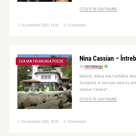
CITEȘTE ÎN CONTINUARE
26 noiembrie 2025, 14:36
0 Comentarii
Nina Cassian – Întreb
CEA MAI FRUMOASA POEZIE
de
revistatango
Balcicul, stânca mea trandafirie, Nes
Sozopolul, în care luna scrie Cu stră
cândva? Cândva? ..
CITEȘTE ÎN CONTINUARE
29 octombrie 2025, 18:35
0 Comentarii