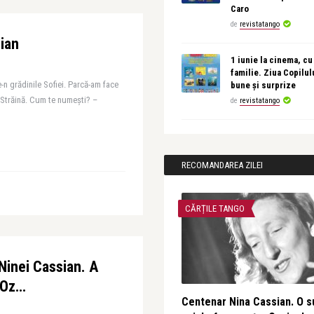
Caro
de
revistatango
sian
1 iunie la cinema, cu
familie. Ziua Copilul
e-n grădinile Sofiei. Parcă-am face
bune și surprize
 Străină. Cum te numești? –
de
revistatango
RECOMANDAREA ZILEI
CĂRȚILE TANGO
Ninei Cassian. A
n Oz…
Centenar Nina Cassian. O s