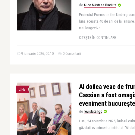
de
Alice Năstase Buciuta
Proiectul Poems on the Undergroun
luna aceasta 40 de ani de la lansare,
mai longevive ..
CITEȘTE ÎN CONTINUARE
9 ianuarie 2026, 00:10
0 Comentarii
Al doilea veac de fr
LIFE
Cassian a fost omagia
eveniment bucurește
de
revistatango
Luni, 24 noiembrie 2025, hub-ul cul
găzduit evenimentul intitulat “Al doi
..