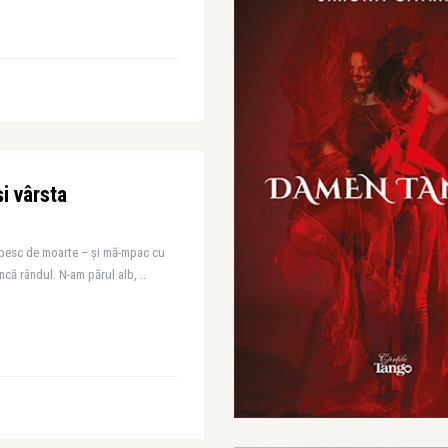
i vârsta
orbesc de moarte – și mă-mpac cu
ncă rândul. N-am părul alb, ..