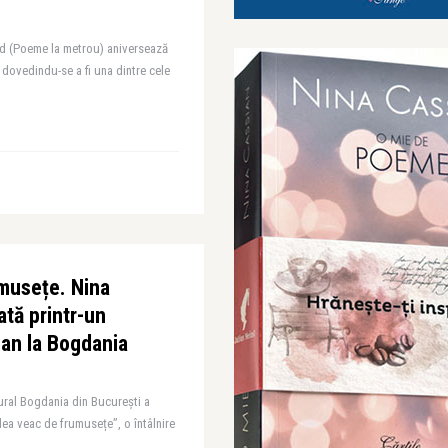
d (Poeme la metrou) aniversează
 dovedindu-se a fi una dintre cele
umusețe. Nina
tă printr-un
an la Bogdania
tural Bogdania din București a
lea veac de frumusețe”, o întâlnire