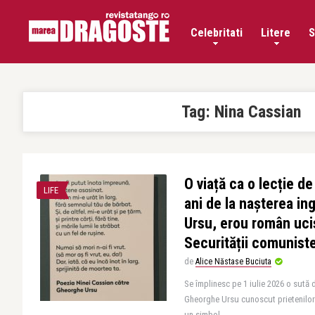
Celebritati
Litere
S
Tag:
Nina Cassian
O viață ca o lecție de
LIFE
ani de la nașterea in
Ursu, erou român ucis
Securității comunist
de
Alice Năstase Buciuta
Se împlinesc pe 1 iulie 2026 o sută d
Gheorghe Ursu cunoscut prietenilor 
un simbol ..