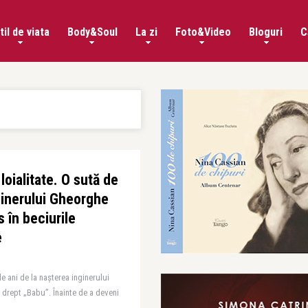
til de viata
Body&Soul
La zi
Foto&Video
Bloguri
C
 loialitate. O sută de
ginerului Gheorghe
 în beciurile
e
e ani de la nașterea inginerului
drept „Babu”. Înainte de a deveni