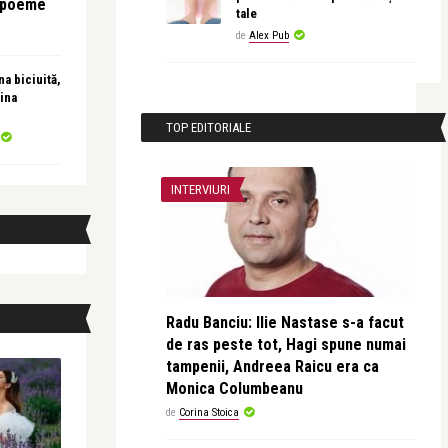
e poeme
tale
de
Alex Pub
a biciuită,
ina
TOP EDITORIALE
INTERVIURI
Radu Banciu: Ilie Nastase s-a facut
de ras peste tot, Hagi spune numai
tampenii, Andreea Raicu era ca
Monica Columbeanu
de
Corina Stoica