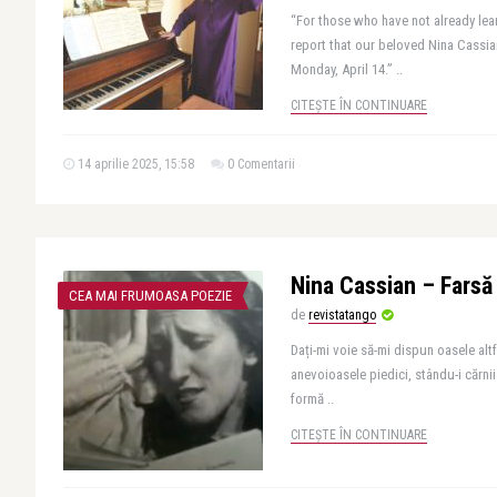
“For those who have not already lea
report that our beloved Nina Cassi
Monday, April 14.” ..
CITEȘTE ÎN CONTINUARE
14 aprilie 2025, 15:58
0 Comentarii
Nina Cassian – Farsă
CEA MAI FRUMOASA POEZIE
de
revistatango
Dați-mi voie să-mi dispun oasele alt
anevoioasele piedici, stându-i cărni
formă ..
CITEȘTE ÎN CONTINUARE