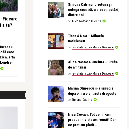
Simona Catrina, prietena și
colega noastră, a plecat, astăzi,
dintre noi
e. Fiecare
de
Alice Năstase Buciuta
i a ta?
Then & Now – Mihaela
Radulescu
 Burescu.
de
revistatango.ro Marea Dragoste
modă care
ica, arta
Alice Nastase Buciuta – Trufia
 Londrei
de a fi tanar
de
revistatango.ro Marea Dragoste
Malina Olinescu s-a sinucis,
dupa o mare si trista dragoste
de
Simona Catrina
Nicu Covaci: Tot ce mi-am
propus in viata am reusit! Dar
ce pret am platit…