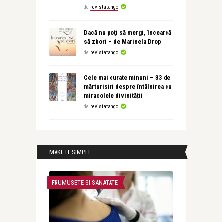
de
revistatango
Dacă nu poţi să mergi, încearcă
să zbori – de Marinela Drop
de
revistatango
Cele mai curate minuni – 33 de
mărturisiri despre întâlnirea cu
miracolele divinității
de
revistatango
MAKE IT SIMPLE
FRUMUSETE SI SANATATE