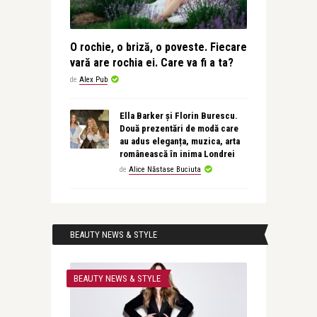
O rochie, o briză, o poveste. Fiecare
vară are rochia ei. Care va fi a ta?
de
Alex Pub
Ella Barker și Florin Burescu.
Două prezentări de modă care
au adus eleganța, muzica, arta
românească în inima Londrei
de
Alice Năstase Buciuta
BEAUTY NEWS & STYLE
BEAUTY NEWS & STYLE