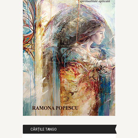
CĂRȚILE TANGO