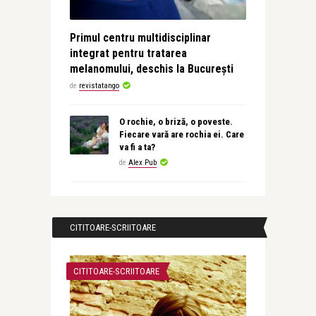
Primul centru multidisciplinar
integrat pentru tratarea
melanomului, deschis la București
de
revistatango
O rochie, o briză, o poveste.
Fiecare vară are rochia ei. Care
va fi a ta?
de
Alex Pub
CITITOARE-SCRIITOARE
CITITOARE-SCRIITOARE