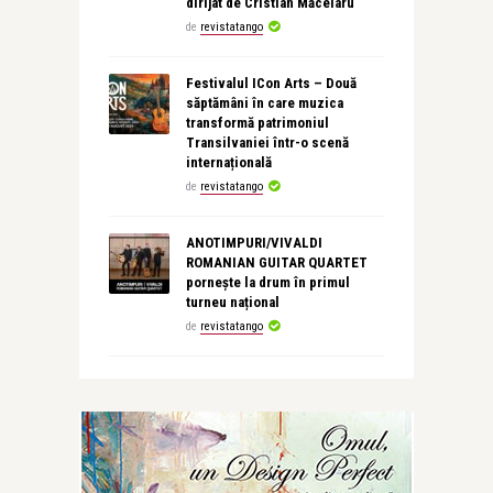
dirijat de Cristian Măcelaru
de
revistatango
Festivalul ICon Arts – Două
săptămâni în care muzica
transformă patrimoniul
Transilvaniei într-o scenă
internațională
de
revistatango
ANOTIMPURI/VIVALDI
ROMANIAN GUITAR QUARTET
pornește la drum în primul
turneu național
de
revistatango