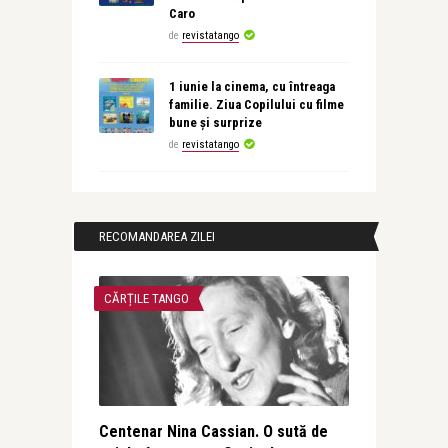
Caro
de
revistatango
1 iunie la cinema, cu întreaga
familie. Ziua Copilului cu filme
bune și surprize
de
revistatango
RECOMANDAREA ZILEI
CĂRȚILE TANGO
Centenar Nina Cassian. O sută de