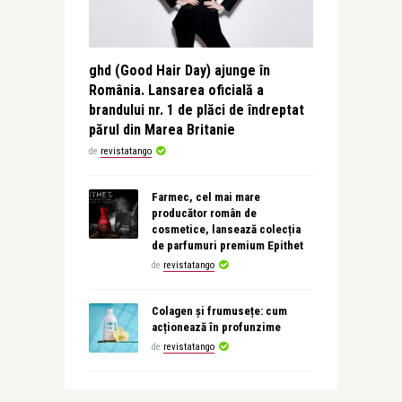
ghd (Good Hair Day) ajunge în
România. Lansarea oficială a
brandului nr. 1 de plăci de îndreptat
părul din Marea Britanie
de
revistatango
Farmec, cel mai mare
producător român de
cosmetice, lansează colecția
de parfumuri premium Epithet
de
revistatango
Colagen și frumusețe: cum
acționează în profunzime
de
revistatango