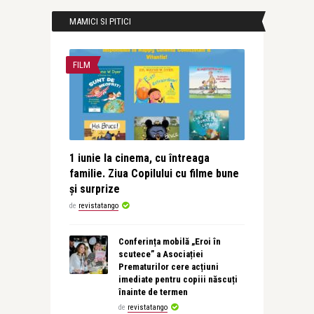
MAMICI SI PITICI
FILM
1 iunie la cinema, cu întreaga
familie. Ziua Copilului cu filme bune
și surprize
de
revistatango
Conferința mobilă „Eroi în
scutece” a Asociației
Prematurilor cere acțiuni
imediate pentru copiii născuți
înainte de termen
de
revistatango