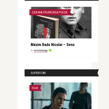
CEA MAI FRUMOASA POEZIE
Maxim Radu Niculai – Sens
de
revistatango
SUPERSTAR
FILM