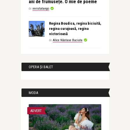
ani de frumusețe. O mie de poeme
de
revistatango
Regina Boudica, regina biciuită,
regina curajoasă, regina
victorioasă
de
Alice Năstase Buciuta
OPERA ȘI BALET
MODA
ADVERT