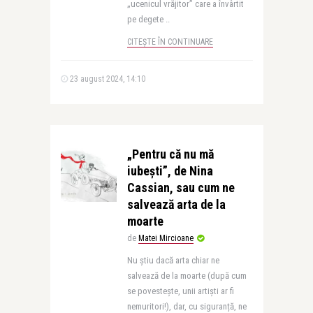
„ucenicul vrăjitor” care a învârtit
pe degete ..
CITEȘTE ÎN CONTINUARE
23 august 2024, 14:10
„Pentru că nu mă
iubești”, de Nina
Cassian, sau cum ne
salvează arta de la
moarte
de
Matei Mircioane
Nu știu dacă arta chiar ne
salvează de la moarte (după cum
se povestește, unii artiști ar fi
nemuritori!), dar, cu siguranță, ne