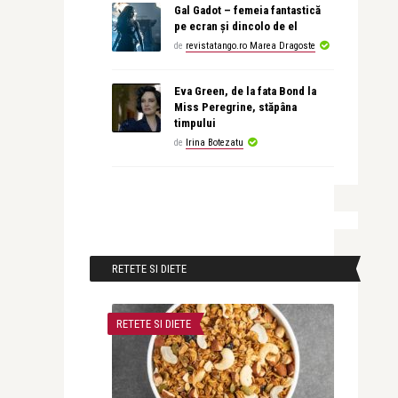
Gal Gadot – femeia fantastică
pe ecran și dincolo de el
de
revistatango.ro Marea Dragoste
Eva Green, de la fata Bond la
Miss Peregrine, stăpâna
timpului
de
Irina Botezatu
RETETE SI DIETE
RETETE SI DIETE