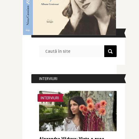
CAUTĂ ÎN SITE
INTERVIURI
INTERVIURI