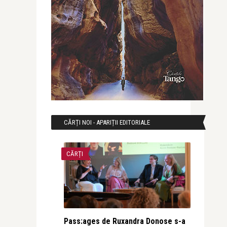
CĂRȚI NOI - APARIȚII EDITORIALE
CĂRȚI
Pass:ages de Ruxandra Donose s-a