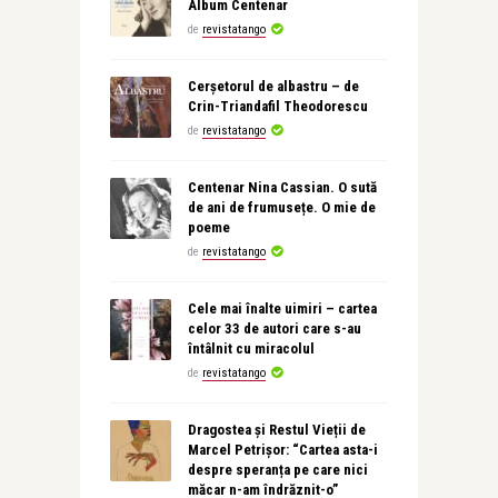
Album Centenar
de
revistatango
Cerșetorul de albastru – de
Crin-Triandafil Theodorescu
de
revistatango
Centenar Nina Cassian. O sută
de ani de frumusețe. O mie de
poeme
de
revistatango
Cele mai înalte uimiri – cartea
celor 33 de autori care s-au
întâlnit cu miracolul
de
revistatango
Dragostea și Restul Vieții de
Marcel Petrișor: “Cartea asta-i
despre speranța pe care nici
măcar n-am îndrăznit-o”