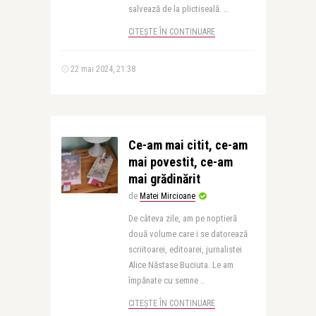
salvează de la plictiseală. ..
CITEȘTE ÎN CONTINUARE
22 mai 2024, 21:38
Ce-am mai citit, ce-am
mai povestit, ce-am
mai grădinărit
de
Matei Mircioane
De câteva zile, am pe noptieră
două volume care i se datorează
scriitoarei, editoarei, jurnalistei
Alice Năstase Buciuta. Le am
împănate cu semne ..
CITEȘTE ÎN CONTINUARE