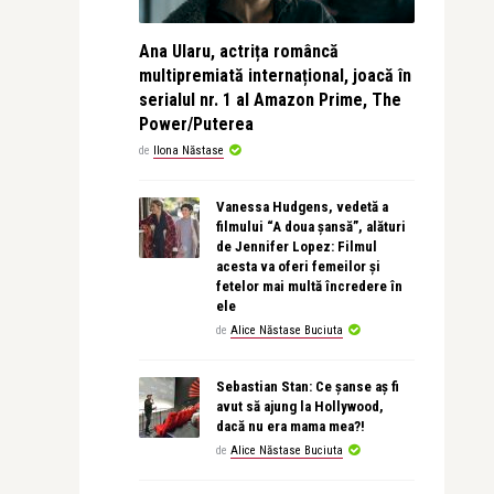
Ana Ularu, actrița româncă
multipremiată internațional, joacă în
serialul nr. 1 al Amazon Prime, The
Power/Puterea
de
Ilona Năstase
Vanessa Hudgens, vedetă a
filmului “A doua șansă”, alături
de Jennifer Lopez: Filmul
acesta va oferi femeilor și
fetelor mai multă încredere în
ele
de
Alice Năstase Buciuta
Sebastian Stan: Ce șanse aș fi
avut să ajung la Hollywood,
dacă nu era mama mea?!
de
Alice Năstase Buciuta