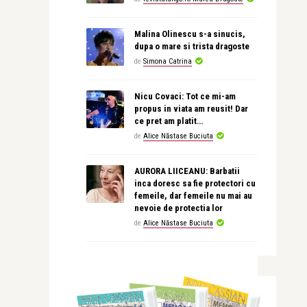
Malina Olinescu s-a sinucis,
dupa o mare si trista dragoste
de
Simona Catrina
Nicu Covaci: Tot ce mi-am
propus in viata am reusit! Dar
ce pret am platit…
de
Alice Năstase Buciuta
AURORA LIICEANU: Barbatii
inca doresc sa fie protectori cu
femeile, dar femeile nu mai au
nevoie de protectia lor
de
Alice Năstase Buciuta