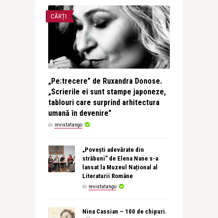
CĂRȚI
„Pe:trecere” de Ruxandra Donose.
„Scrierile ei sunt stampe japoneze,
tablouri care surprind arhitectura
umană în devenire”
de
revistatango
„Povești adevărate din
străbuni” de Elena Nane s-a
lansat la Muzeul Național al
Literaturii Române
de
revistatango
Nina Cassian – 100 de chipuri.