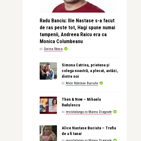
Radu Banciu: Ilie Nastase s-a facut
de ras peste tot, Hagi spune numai
tampenii, Andreea Raicu era ca
Monica Columbeanu
de
Corina Stoica
Simona Catrina, prietena și
colega noastră, a plecat, astăzi,
dintre noi
de
Alice Năstase Buciuta
Then & Now – Mihaela
Radulescu
de
revistatango.ro Marea Dragoste
Alice Nastase Buciuta – Trufia
de a fi tanar
de
revistatango.ro Marea Dragoste