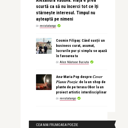
Alexandra Văduva: Viața e prea
scurtă ca să nu încerci tot ce îți
stârnește interesul. Timpul nu
așteaptă pe nimeni
de
revistatango
Cosmin Filipaș: Când susții un
business curat, asumat,
lucrurile pur și simplu se așază
în favoarea ta
de
Alice Năstase Buciuta
Ana-Maria Pop despre 𝐶𝑜𝑣𝑜𝑟
𝑃𝑙𝑎𝑛𝑡𝑒 𝑃𝑜𝑒𝑧𝑖𝑒: de la un shop de
plante de pe terasa Obor la un
proiect artistic interdisciplinar
de
revistatango
CEA MAI FRUMOASA POEZIE