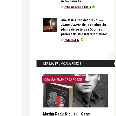
în favoarea ta
de
Alice Năstase Buciuta
Ana-Maria Pop despre 𝐶𝑜𝑣𝑜𝑟
𝑃𝑙𝑎𝑛𝑡𝑒 𝑃𝑜𝑒𝑧𝑖𝑒: de la un shop de
plante de pe terasa Obor la un
proiect artistic interdisciplinar
de
revistatango
CEA MAI FRUMOASA POEZIE
CEA MAI FRUMOASA POEZIE
Maxim Radu Niculai – Sens