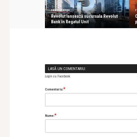
revistatango
r
 dar să-ți fac acum
Revolut lansează sucursala Revolut
C
Bank în Regatul Unit
p
LASĂ UN COMENTARIU:
Login cu Facebook
*
Comentariu:
*
Nume: