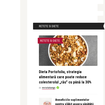
RETETE SI DIETE
RETETE SI DIETE
Dieta Portofoliu, strategia
alimentară care poate reduce
colesterolul „rău” cu până la 30%
de
revistatango
Beneficiile suplimentelor
pentru slăbit asupra sănătății