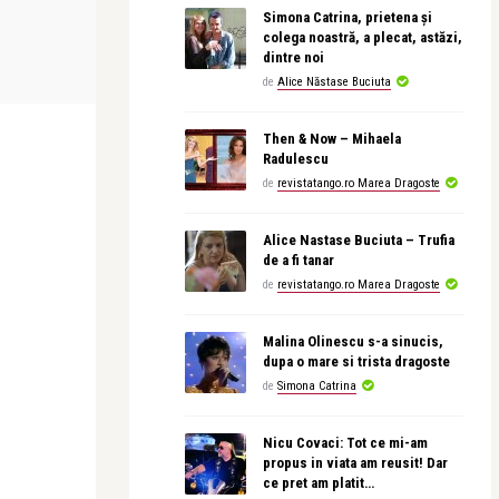
Simona Catrina, prietena și
revistatango
Alex Pub
colega noastră, a plecat, astăzi,
dintre noi
ea
Record Grigorescu! Cele mai multe
De la cafeau
tablouri ale pictorulu ...
clar de lună: 
de
Alice Năstase Buciuta
Then & Now – Mihaela
Radulescu
de
revistatango.ro Marea Dragoste
Alice Nastase Buciuta – Trufia
de a fi tanar
de
revistatango.ro Marea Dragoste
Malina Olinescu s-a sinucis,
dupa o mare si trista dragoste
de
Simona Catrina
Nicu Covaci: Tot ce mi-am
propus in viata am reusit! Dar
ce pret am platit…