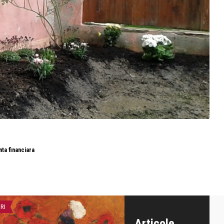
nta financiara
IRI
COPERTA MAREA DRAGOSTE
Articole