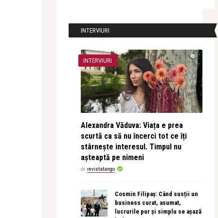
INTERVIURI
INTERVIURI
Alexandra Văduva: Viața e prea
scurtă ca să nu încerci tot ce îți
stârnește interesul. Timpul nu
așteaptă pe nimeni
de
revistatango
Cosmin Filipaș: Când susții un
business curat, asumat,
lucrurile pur și simplu se așază