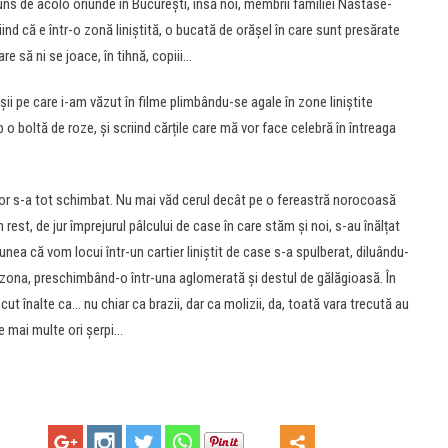
ajuns de acolo oriunde în București, însă noi, membrii familiei Năstase-
d că e într-o zonă liniștită, o bucată de orășel în care sunt presărate
re să ni se joace, în tihnă, copiii…
 pe care i-am văzut în filme plimbându-se agale în zone liniștite
 o boltă de roze, și scriind cărțile care mă vor face celebră în întreaga
durilor s-a tot schimbat. Nu mai văd cerul decât pe o fereastră norocoasă
 rest, de jur împrejurul pâlcului de case în care stăm și noi, s-au înălțat
unea că vom locui într-un cartier liniștit de case s-a spulberat, diluându-
t zona, preschimbând-o într-una aglomerată și destul de gălăgioasă. În
scut înalte ca… nu chiar ca brazii, dar ca molizii, da, toată vara trecută au
de mai multe ori șerpi…