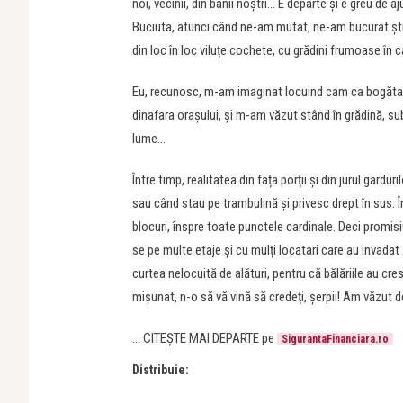
noi, vecinii, din banii noștri… E departe și e greu de 
Buciuta, atunci când ne-am mutat, ne-am bucurat știin
din loc în loc viluțe cochete, cu grădini frumoase în ca
Eu, recunosc, m-am imaginat locuind cam ca bogătașii
dinafara orașului, și m-am văzut stând în grădină, sub
lume…
Între timp, realitatea din fața porții și din jurul gar
sau când stau pe trambulină și privesc drept în sus. În
blocuri, înspre toate punctele cardinale. Deci promisi
se pe multe etaje și cu mulți locatari care au invada
curtea nelocuită de alături, pentru că bălăriile au cre
mișunat, n-o să vă vină să credeți, șerpii! Am văzut 
… CITEȘTE MAI DEPARTE pe
SigurantaFinanciara.ro
Distribuie: