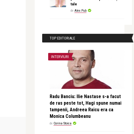
tale
de
Alex Pub
TOP EDITORIALE
INTERVIURI
Radu Banciu: Ilie Nastase s-a facut
de ras peste tot, Hagi spune numai
tampenii, Andreea Raicu era ca
Monica Columbeanu
LIFE
ADVERT
de
Corina Stoica