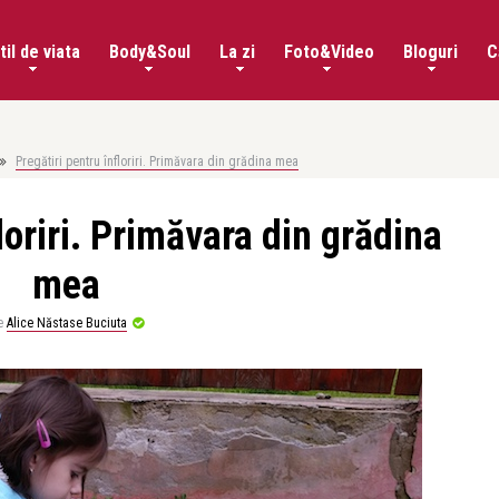
til de viata
Body&Soul
La zi
Foto&Video
Bloguri
C
Pregătiri pentru înfloriri. Primăvara din grădina mea
loriri. Primăvara din grădina
mea
e
Alice Năstase Buciuta