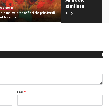
similare
evistatango
revistatango
ele mai valoroase flori ale primăverii
Coperta revistatango.ro-Mar
ot fi văzute ...
Dragoste, aprilie 2020: Ma ...
*
Email: