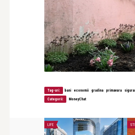
·
·
·
·
Tag-uri:
bani
economii
gradina
primavara
sigura
Categorii:
MoneyChat
OEZIE
LIFE
ST