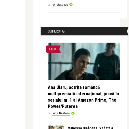
de
revistatango
SUPERSTAR
FILM
Ana Ularu, actrița româncă
multipremiată internațional, joacă în
serialul nr. 1 al Amazon Prime, The
Power/Puterea
de
Ilona Năstase
Vanessa Hudgens, vedetă a