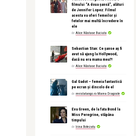
filmului “A doua șansă”, alături
de Jennifer Lopez: Filmul
acesta va oferi femeilor și
fetelor mai multă încredere în
ele
de
Alice Năstase Buciuta
Sebastian Stan: Ce șanse aș fi
avut să ajung la Hollywood,
dacă nu era mama mea?!
de
Alice Năstase Buciuta
Gal Gadot – femeia fantastică
pe ecran și dincolo de el
de
revistatango.ro Marea Dragoste
Eva Green, de la fata Bond la
Miss Peregrine, stăpâna
timpului
de
Irina Botezatu