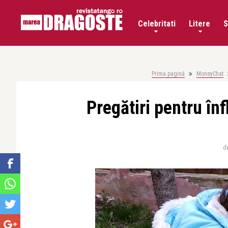
Celebritati
Litere
S
Prima pagină
MoneyChat
Pregătiri pentru înf
d