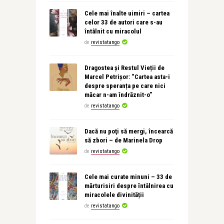
Cele mai înalte uimiri – cartea
celor 33 de autori care s-au
întâlnit cu miracolul
de
revistatango
Dragostea și Restul Vieții de
Marcel Petrișor: “Cartea asta-i
despre speranța pe care nici
măcar n-am îndrăznit-o”
de
revistatango
Dacă nu poţi să mergi, încearcă
să zbori – de Marinela Drop
de
revistatango
Cele mai curate minuni – 33 de
mărturisiri despre întâlnirea cu
miracolele divinității
de
revistatango