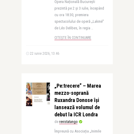
Opera Națională București
prezintă pe 2 și 3 iulie, începând
cu ora 18:30, premiera
spectacolului de operă „Lakmé”
de Léo Delibes, în regia ..
CITEȘTE ÎN CONTINUARE
22 iunie 2026, 13:46
„Pe:trecere” – Marea
mezzo-soprană
Ruxandra Donose își
lansează volumul de
debut la ICR Londra
de
revistatango
Împreună cu Asociația „Inimile