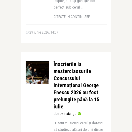
inspire, arta își găsește locul
perfect sub cerul ..
CITEȘTE ÎN CONTINUARE
29 iunie 2026, 14:57
Înscrierile la
masterclassurile
Concursului
Internațional George
Enescu 2026 au fost
prelungite până la 15
iulie
de
revistatango
Tinerii muzicieni care își doresc
să studieze alături de unii dintre