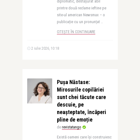
diplomatic, desfășurat abil
printre două reclame ieftine pe
site-ul american Newsmax – o
publicație cu un pronunțat ..
CITEȘTE ÎN CONTINUARE
2 iulie 2026, 10:18
Pușa Năstase:
Mirosurile copilăriei
sunt chei tăcute care
descuie, pe
neașteptate, încăperi
pline de emoție
de
revistatango
Există oameni care își construiesc