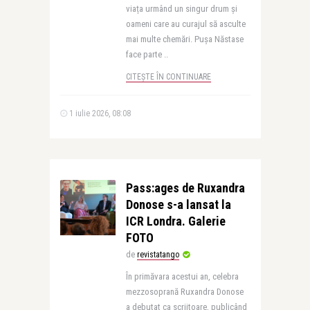
viața urmând un singur drum și
oameni care au curajul să asculte
mai multe chemări. Pușa Năstase
face parte ..
CITEȘTE ÎN CONTINUARE
1 iulie 2026, 08:08
Pass:ages de Ruxandra
Donose s-a lansat la
ICR Londra. Galerie
FOTO
de
revistatango
În primăvara acestui an, celebra
mezzosoprană Ruxandra Donose
a debutat ca scriitoare, publicând