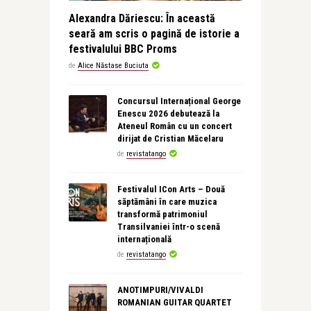
Alexandra Dăriescu: În această
seară am scris o pagină de istorie a
festivalului BBC Proms
de
Alice Năstase Buciuta
Concursul Internațional George
Enescu 2026 debutează la
Ateneul Român cu un concert
dirijat de Cristian Măcelaru
de
revistatango
Festivalul ICon Arts – Două
săptămâni în care muzica
transformă patrimoniul
Transilvaniei într-o scenă
internațională
de
revistatango
ANOTIMPURI/VIVALDI
ROMANIAN GUITAR QUARTET