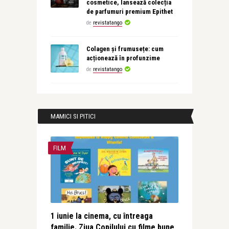
cosmetice, lansează colecția
de parfumuri premium Epithet
de
revistatango
Colagen și frumusețe: cum
acționează în profunzime
de
revistatango
MAMICI SI PITICI
FILM
1 iunie la cinema, cu întreaga
familie. Ziua Copilului cu filme bune