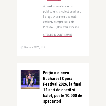
Artmark aduce în atenția
publicului și a colecționarilor o
licitație-eveniment dedicată
exclusiv creației lui Pablo
Picasso – „Universul Picasso. ..
CITEȘTE ÎN CONTINUARE
26 iunie 2026, 13:21
Ediția a cincea
Bucharest Opera
Festival 2026, la final.
12 seri de operă şi
balet, peste 10.000 de
spectatori