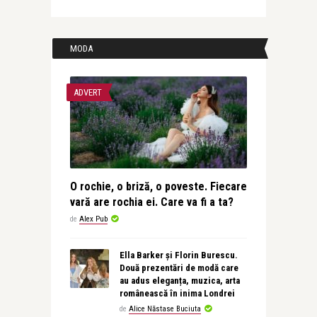
MODA
ADVERT
O rochie, o briză, o poveste. Fiecare
vară are rochia ei. Care va fi a ta?
de
Alex Pub
Ella Barker și Florin Burescu.
Două prezentări de modă care
au adus eleganța, muzica, arta
românească în inima Londrei
de
Alice Năstase Buciuta