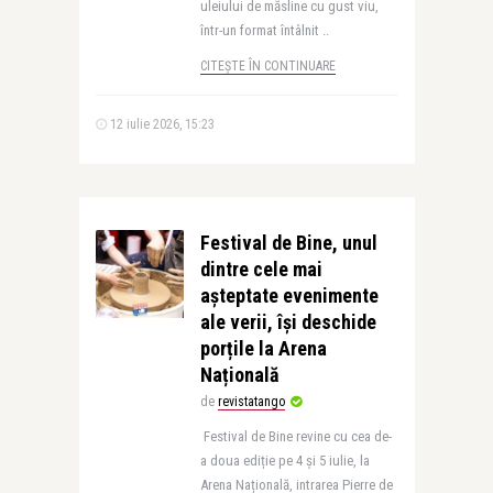
uleiului de măsline cu gust viu,
într-un format întâlnit ..
CITEȘTE ÎN CONTINUARE
12 iulie 2026, 15:23
Festival de Bine, unul
dintre cele mai
așteptate evenimente
ale verii, își deschide
porțile la Arena
Națională
de
revistatango
Festival de Bine revine cu cea de-
a doua ediție pe 4 și 5 iulie, la
Arena Națională, intrarea Pierre de