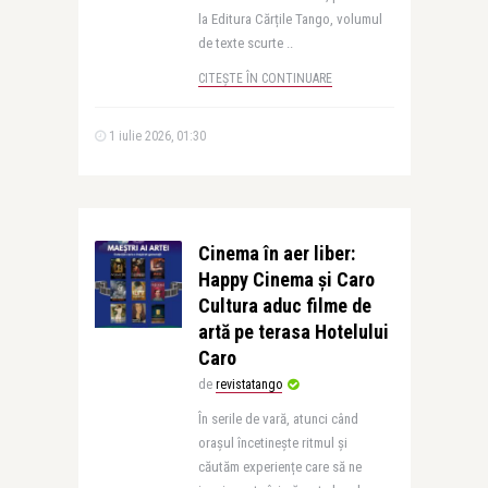
la Editura Cărțile Tango, volumul
de texte scurte ..
CITEȘTE ÎN CONTINUARE
1 iulie 2026, 01:30
Cinema în aer liber:
Happy Cinema și Caro
Cultura aduc filme de
artă pe terasa Hotelului
Caro
de
revistatango
În serile de vară, atunci când
orașul încetinește ritmul și
căutăm experiențe care să ne