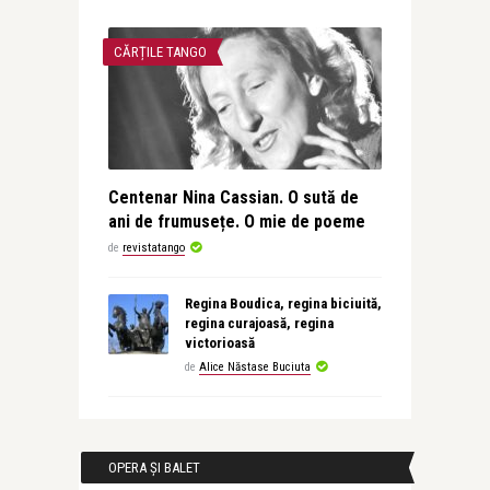
CĂRȚILE TANGO
Centenar Nina Cassian. O sută de
ani de frumusețe. O mie de poeme
de
revistatango
Regina Boudica, regina biciuită,
regina curajoasă, regina
victorioasă
de
Alice Năstase Buciuta
OPERA ȘI BALET