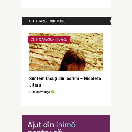
CITITOARE-SCRIITOARE
CITITOARE-SCRIITOARE
Suntem făcuţi din lacrimi – Nicoleta
Jitaru
de
revistatango