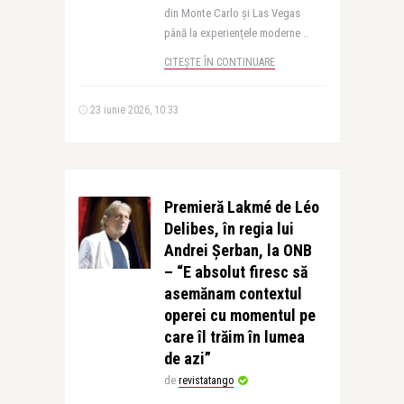
din Monte Carlo și Las Vegas
până la experiențele moderne ..
CITEȘTE ÎN CONTINUARE
23 iunie 2026, 10:33
Premieră Lakmé de Léo
Delibes, în regia lui
Andrei Șerban, la ONB
– “E absolut firesc să
asemănam contextul
operei cu momentul pe
care îl trăim în lumea
de azi”
de
revistatango