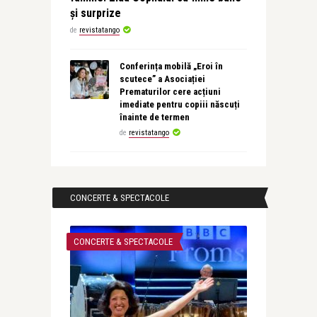
și surprize
de
revistatango
Conferința mobilă „Eroi în
scutece” a Asociației
Prematurilor cere acțiuni
imediate pentru copiii născuți
înainte de termen
de
revistatango
CONCERTE & SPECTACOLE
CONCERTE & SPECTACOLE