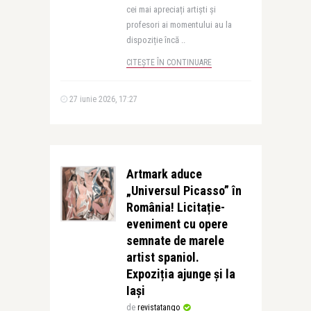
cei mai apreciați artiști și
profesori ai momentului au la
dispoziție încă ..
CITEȘTE ÎN CONTINUARE
27 iunie 2026, 17:27
Artmark aduce
„Universul Picasso” în
România! Licitație-
eveniment cu opere
semnate de marele
artist spaniol.
Expoziția ajunge și la
Iași
de
revistatango