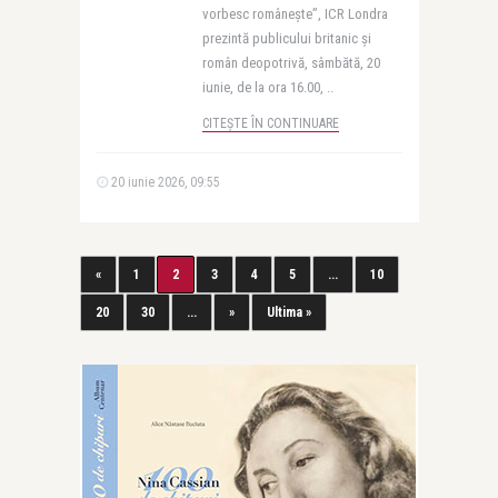
vorbesc românește”, ICR Londra
prezintă publicului britanic și
român deopotrivă, sâmbătă, 20
iunie, de la ora 16.00, ..
CITEȘTE ÎN CONTINUARE
20 iunie 2026, 09:55
«
1
2
3
4
5
...
10
20
30
...
»
Ultima »