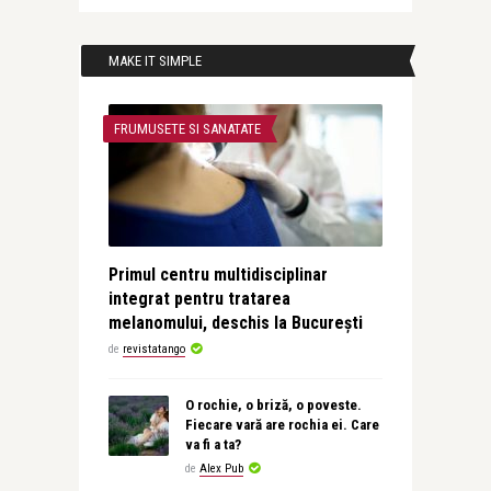
MAKE IT SIMPLE
FRUMUSETE SI SANATATE
Primul centru multidisciplinar
integrat pentru tratarea
melanomului, deschis la București
de
revistatango
O rochie, o briză, o poveste.
Fiecare vară are rochia ei. Care
va fi a ta?
de
Alex Pub