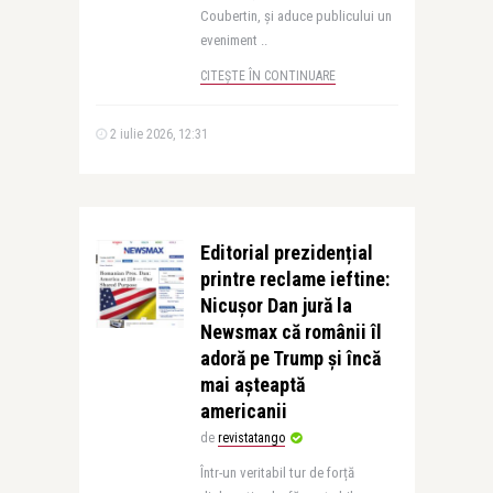
Coubertin, și aduce publicului un
eveniment ..
CITEȘTE ÎN CONTINUARE
2 iulie 2026, 12:31
Editorial prezidențial
printre reclame ieftine:
Nicușor Dan jură la
Newsmax că românii îl
adoră pe Trump și încă
mai așteaptă
americanii
de
revistatango
Într-un veritabil tur de forță