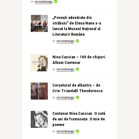
de
revistatango
„Povești adevărate din
străbuni” de Elena Nane s-a
lansat la Muzeul Național al
Literaturii Române
de
revistatango
Nina Cassian – 100 de chipuri.
Album Centenar
de
revistatango
Cerșetorul de albastru – de
Crin-Triandafil Theodorescu
de
revistatango
Centenar Nina Cassian. O sută
de ani de frumusețe. O mie de
poeme
de
revistatango