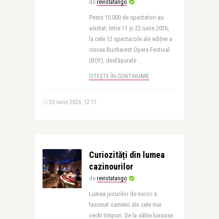
de
revistatango
Peste 10.000 de spectatori au
asistat, între 11 și 22 iunie 2026,
la cele 12 spectacole ale ediției a
cincea Bucharest Opera Festival
(BOF), desfășurate ..
CITEȘTE ÎN CONTINUARE
23 iunie 2026, 12:17
Curiozități din lumea
cazinourilor
de
revistatango
Lumea jocurilor de noroc a
fascinat oamenii din cele mai
vechi timpuri. De la sălile luxoase