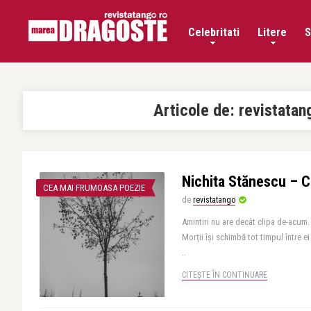
Celebritati
Litere
S
Articole de:
revistatan
Nichita Stănescu – 
CEA MAI FRUMOASA POEZIE
de
revistatango
Amintiri nu are decât clipa de-acum. 
Morții își schimbă tot timpul între e
..
CITEȘTE ÎN CONTINUARE