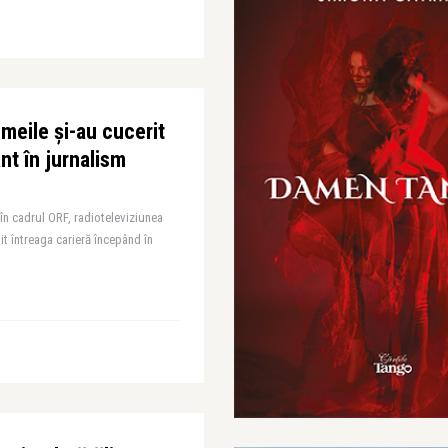
meile și-au cucerit
nt în jurnalism
în cadrul ORF, radioteleviziunea
it întreaga carieră începând în