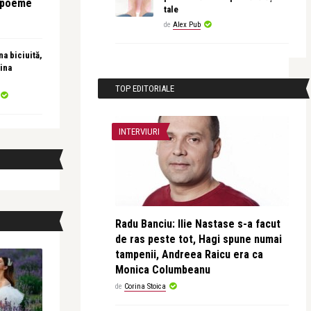
e poeme
tale
de
Alex Pub
a biciuită,
ina
TOP EDITORIALE
INTERVIURI
Radu Banciu: Ilie Nastase s-a facut
de ras peste tot, Hagi spune numai
tampenii, Andreea Raicu era ca
Monica Columbeanu
de
Corina Stoica