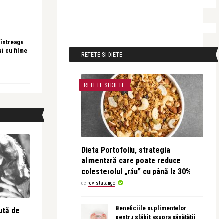
 întreaga
ui cu filme
RETETE SI DIETE
RETETE SI DIETE
Dieta Portofoliu, strategia
alimentară care poate reduce
colesterolul „rău” cu până la 30%
de
revistatango
Beneficiile suplimentelor
ută de
pentru slăbit asupra sănătății