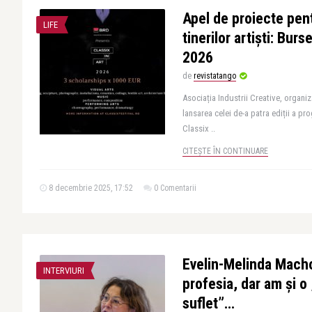
Apel de proiecte pen
LIFE
tinerilor artiști: Burs
2026
de
revistatango
Asociația Industrii Creative, organiz
lansarea celei de-a patra ediții a p
Classix ..
CITEȘTE ÎN CONTINUARE
8 decembrie 2025, 17:52
0 Comentarii
Evelin-Melinda Macho
INTERVIURI
profesia, dar am și o
suflet”…