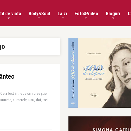
til de viata
Body&Soul
La zi
Foto&Video
Bloguri
C
go
Cântec
Ce-a fost într-adevăr nu se știe.
i numele, numerele, unu, doi, trei…