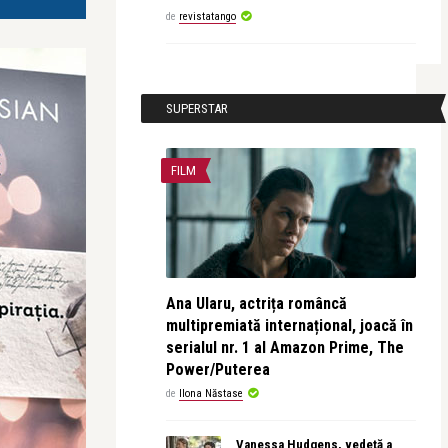
de
revistatango
SUPERSTAR
FILM
Ana Ularu, actrița româncă
multipremiată internațional, joacă în
serialul nr. 1 al Amazon Prime, The
Power/Puterea
de
Ilona Năstase
Vanessa Hudgens, vedetă a