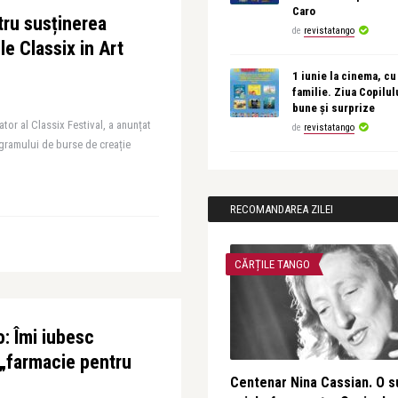
Caro
tru susținerea
de
revistatango
ele Classix in Art
1 iunie la cinema, cu
familie. Ziua Copilul
bune și surprize
ator al Classix Festival, a anunțat
de
revistatango
rogramului de burse de creație
RECOMANDAREA ZILEI
CĂRȚILE TANGO
: Îmi iubesc
 „farmacie pentru
Centenar Nina Cassian. O s