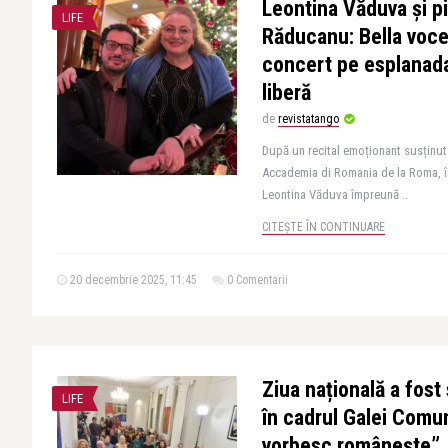
Leontina Văduva și pi
LIFE
Răducanu: Bella voce
concert pe esplanada
liberă
de
revistatango
După un recital emoționant susținut 
Accademia di Romania de la Roma, î
Leontina Văduva împreună ..
CITEȘTE ÎN CONTINUARE
20 decembrie 2025, 11:45
0 Comentarii
Ziua națională a fost
LIFE
în cadrul Galei Comuni
vorbesc românește”