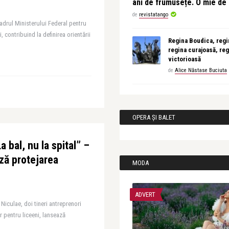
ani de frumusețe. O mie d
de
revistatango
adrul Ministerului Federal pentru
i, contribuind la definirea orientării
Regina Boudica, regin
regina curajoasă, reg
victorioasă
de
Alice Năstase Buciuta
OPERA ȘI BALET
 bal, nu la spital” –
ză protejarea
MODA
ADVERT
Niculae, doi tineri antreprenori
 pentru liceeni, lansează