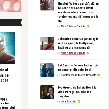
filmului “A doua șansă”, alături
de Jennifer Lopez: Filmul
acesta va oferi femeilor și
fetelor mai multă încredere în
ele
de
Alice Năstase Buciuta
Sebastian Stan: Ce șanse aș fi
avut să ajung la Hollywood,
dacă nu era mama mea?!
de
Alice Năstase Buciuta
Gal Gadot – femeia fantastică
ic al
pe ecran și dincolo de el
nia pe
de
revistatango.ro Marea Dragoste
 2026
Eva Green, de la fata Bond la
Miss Peregrine, stăpâna
timpului
 Happy
de
Irina Botezatu
ra aduc
sa Hotelului