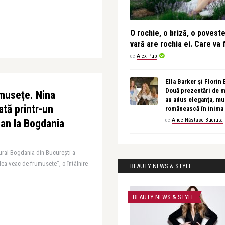
O rochie, o briză, o povest
vară are rochia ei. Care va f
de
Alex Pub
Ella Barker și Florin
Două prezentări de 
umusețe. Nina
au adus eleganța, muz
tă printr-un
românească în inima
de
Alice Năstase Buciuta
an la Bogdania
tural Bogdania din București a
lea veac de frumusețe”, o întâlnire
BEAUTY NEWS & STYLE
BEAUTY NEWS & STYLE