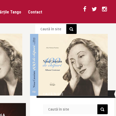
ărțile Tango
Contact
CAUTĂ ÎN SITE