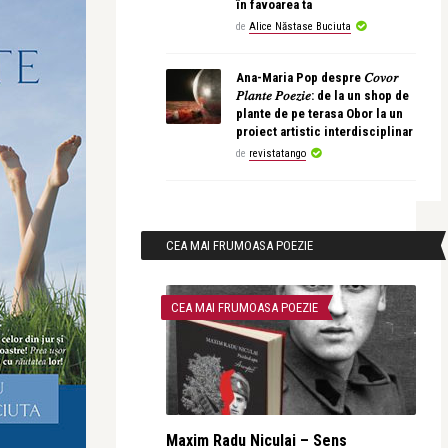
în favoarea ta
de
Alice Năstase Buciuta
Ana-Maria Pop despre 𝐶𝑜𝑣𝑜𝑟
𝑃𝑙𝑎𝑛𝑡𝑒 𝑃𝑜𝑒𝑧𝑖𝑒: de la un shop de
plante de pe terasa Obor la un
proiect artistic interdisciplinar
de
revistatango
CEA MAI FRUMOASA POEZIE
CEA MAI FRUMOASA POEZIE
Maxim Radu Niculai – Sens