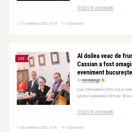
CITEȘTE ÎN CONTINUARE
27 noiembrie 2025, 23:59
0 Comentarii
Al doilea veac de fr
LIFE
Cassian a fost omagia
eveniment bucurește
de
revistatango
Luni, 24 noiembrie 2025, hub-ul cul
găzduit evenimentul intitulat “Al doi
..
CITEȘTE ÎN CONTINUARE
26 noiembrie 2025, 14:36
0 Comentarii