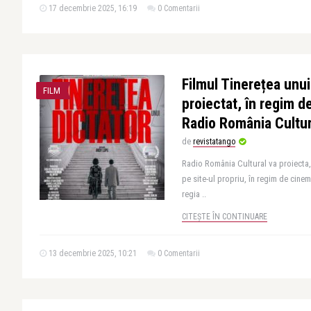
17 decembrie 2025, 16:19
0 Comentarii
Filmul Tinerețea unui 
FILM
proiectat, în regim d
Radio România Cultur
de
revistatango
Radio România Cultural va proiecta,
pe site-ul propriu, în regim de cinema
regia ..
CITEȘTE ÎN CONTINUARE
13 decembrie 2025, 10:21
0 Comentarii