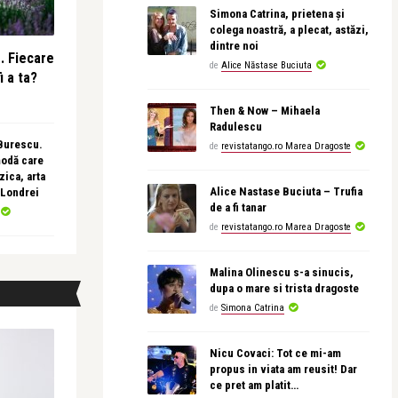
Simona Catrina, prietena și
colega noastră, a plecat, astăzi,
dintre noi
e. Fiecare
de
Alice Năstase Buciuta
i a ta?
Then & Now – Mihaela
Radulescu
 Burescu.
de
revistatango.ro Marea Dragoste
modă care
ica, arta
Alice Nastase Buciuta – Trufia
 Londrei
de a fi tanar
de
revistatango.ro Marea Dragoste
Malina Olinescu s-a sinucis,
dupa o mare si trista dragoste
de
Simona Catrina
Nicu Covaci: Tot ce mi-am
propus in viata am reusit! Dar
ce pret am platit…