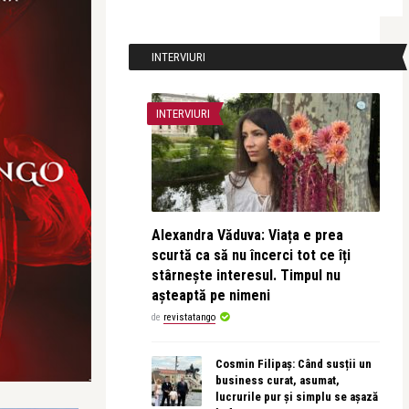
INTERVIURI
INTERVIURI
Alexandra Văduva: Viața e prea
scurtă ca să nu încerci tot ce îți
stârnește interesul. Timpul nu
așteaptă pe nimeni
de
revistatango
Cosmin Filipaș: Când susții un
business curat, asumat,
lucrurile pur și simplu se așază