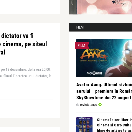
FILM
dictator va fi
e cinema, pe siteul
FILM
al
 pe 18 decembrie, de la ora 20,00,
, filmul Tinerețea unui dictator, în
Avatar Aang: Ultimul războin
aerului – premiera în Româ
SkyShowtime din 22 august
de
revistatango
Cinema în aer liber:
Cinema și Caro Cultu
filme de artă pe tera