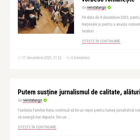
de
revistatango
Pe data de 9 decembrie 2025, pentru
Naționale și pentru a anunța comunit
întâlniri ..
CITEȘTE ÎN CONTINUARE
17 decembrie 2025, 21:22
0 Comentarii
Putem susține jurnalismul de calitate, alătur
de
revistatango
Fundația Familiei Rațiu continuă să fie un reper pentru lumea jurnalistică ro
să meargă mai departe. Într-un ..
CITEȘTE ÎN CONTINUARE