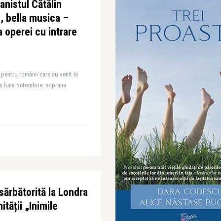
anistul Cătălin
, bella musica –
 operei cu intrare
pentru românii care au venit la
n luna octombrie, soprana
 sărbătorită la Londra
tății „Inimile