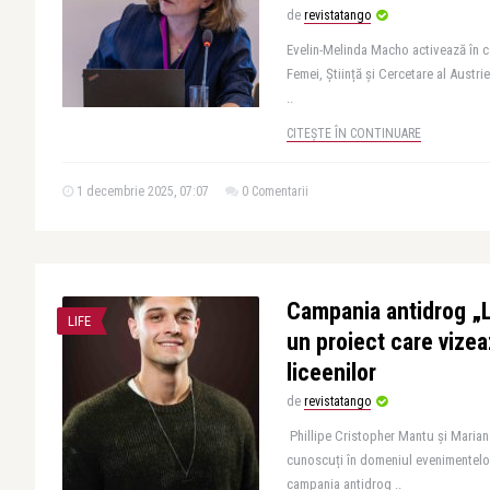
de
revistatango
Evelin-Melinda Macho activează în c
Femei, Știință și Cercetare al Austrie
..
CITEȘTE ÎN CONTINUARE
1 decembrie 2025, 07:07
0 Comentarii
Campania antidrog „La
LIFE
un proiect care vizea
liceenilor
de
revistatango
Phillipe Cristopher Mantu și Marian 
cunoscuți în domeniul evenimentelor
campania antidrog ..