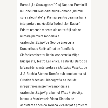
Barocă „La Stravaganza” Cluj-Napoca, Premiul II
la Concursul Radiodifuziunii Române „Drumul
spre celebritate” și Premiul pentru cea mai bună
interpretare muzicală la Trofeul „Ion Dacian”.
Printre reperele recente ale activității sale se
numără premiera mondială a
oratoriului
Strigoii
de George Enescu la
Konzerthaus Berlin alături de Rundfunk
Sinfonieorchester Berlin, concerte la Müpa
Budapesta, Teatro La Fenice, Festivalul Baroc de
la Varaždin și interpretarea
Matthäus Passion
de
J. S. Bach la Ateneul Român sub conducerea lui
Cristian Măcelaru. Discografia sa include
înregistrarea în premieră mondială a
oratoriului
Strigoii
și albumul
Stars in the Sky
,
lansat la Musikverein Viena. Dincolo de
activitatea scenică, Rodica Vică inițiază proiecte