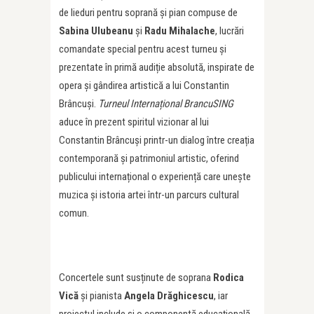
de lieduri pentru soprană și pian compuse de
Sabina Ulubeanu
și
Radu Mihalache
, lucrări
comandate special pentru acest turneu și
prezentate în primă audiție absolută, inspirate de
opera și gândirea artistică a lui Constantin
Brâncuși.
Turneul Internațional BrancuSING
aduce în prezent spiritul vizionar al lui
Constantin Brâncuși printr-un dialog între creația
contemporană și patrimoniul artistic, oferind
publicului internațional o experiență care unește
muzica și istoria artei într-un parcurs cultural
comun.
Concertele sunt susținute de soprana
Rodica
Vică
și pianista
Angela Drăghicescu
, iar
proiectul include și o componentă educațională