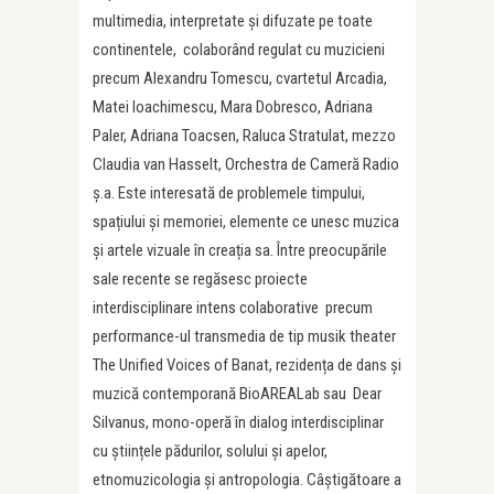
multimedia, interpretate și difuzate pe toate
continentele, colaborând regulat cu muzicieni
precum Alexandru Tomescu, cvartetul Arcadia,
Matei Ioachimescu, Mara Dobresco, Adriana
Paler, Adriana Toacsen, Raluca Stratulat, mezzo
Claudia van Hasselt, Orchestra de Cameră Radio
ș.a. Este interesată de problemele timpului,
spațiului și memoriei, elemente ce unesc muzica
și artele vizuale în creația sa. Între preocupările
sale recente se regăsesc proiecte
interdisciplinare intens colaborative precum
performance-ul transmedia de tip musik theater
The Unified Voices of Banat, rezidența de dans și
muzică contemporană BioAREALab sau Dear
Silvanus, mono-operă în dialog interdisciplinar
cu științele pădurilor, solului și apelor,
etnomuzicologia și antropologia. Câștigătoare a