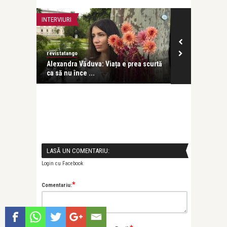
INTERVIURI
LIFE
revistatango
revistatango
ă seară
Alexandra Văduva: Viața e prea scurtă
Cazino, mon 
ca să nu înce ...
cabaret, magie
LASĂ UN COMENTARIU:
Login cu Facebook
*
Comentariu: