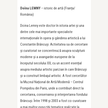
Doïna LEMNY
– istoric de artă (Franța/
România)
Doïna Lemny este doctor în istoria artei și una
dintre cele mai importante specialiste
internaționale în opera și gândirea artistică a lui
Constantin Brâncuși. Activitatea sa de cercetare
și curatoriat se concentrează asupra sculpturii
moderne și a avangardei europene de la
începutul secolului XX, cu un accent esențial
asupra mediului artistic parizian în care Brâncuși
și-a construit limbajul artistic. A fost cercetător
la Muzeul Național de Artă Modernă – Centrul
Pompidou din Paris, unde a contribuit direct la
cercetarea, conservarea și interpretarea fondului
Brâncuși. Între 1998 și 2003 a fost co-curatoare
a mai multor expoziții tematice realizate la