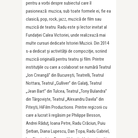
pentru a vorbi despre subiectul care îl
pasionează: muzica, sub toate formele ei, fie ea
clasică, pop, rock, jazz, muzică de film sau
muzică de teatru. Radu este și lector invitat al
Fundației Calea Victoriei, unde realizează mai
multe cursuri dedicate Istoriei Muzicii. Din 2014
s-a dedicat şi activităţii de compoziţie, scriind
muzică originală pentru teatru și film. Printre
instituţiile cu care a colaborat se numără Teatrul
„Ion Creangă” din Bucureşti, Teatrelli, Teatrul
Nottara, Teatrul „Gulliver” din Galaţi, Teatrul
„Jean Bart” din Tulcea, Teatrul „Tony Bulandra”
din Târgoviște, Teatrul „Alexandru Davila” din
Pitești, HiFilm Productions. Printre regizorii cu
care a lucrat îi regăsim pe Philippe Besson,
Andrei Răduț, Ioana Petre, Radu Crăciun, Puiu
Şerban, Diana Lupescu, Dan Țopa, Radu Gabriel,