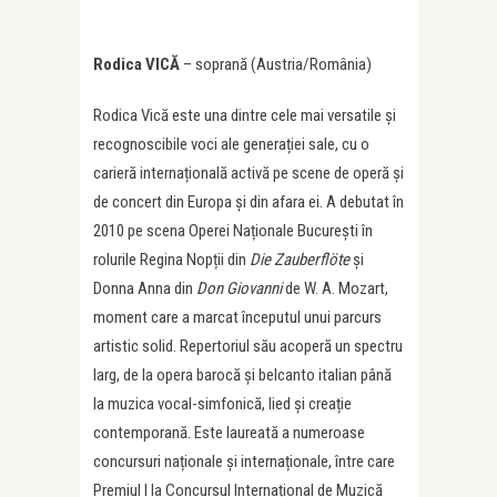
Rodica
VICĂ
– soprană (Austria/România)
Rodica Vică este una dintre cele mai versatile și
recognoscibile voci ale generației sale, cu o
carieră internațională activă pe scene de operă și
de concert din Europa și din afara ei. A debutat în
2010 pe scena Operei Naționale București în
rolurile Regina Nopții din
Die Zauberflöte
și
Donna Anna din
Don Giovanni
de W. A. Mozart,
moment care a marcat începutul unui parcurs
artistic solid. Repertoriul său acoperă un spectru
larg, de la opera barocă și belcanto italian până
la muzica vocal-simfonică, lied și creație
contemporană. Este laureată a numeroase
concursuri naționale și internaționale, între care
Premiul I la Concursul Internațional de Muzică