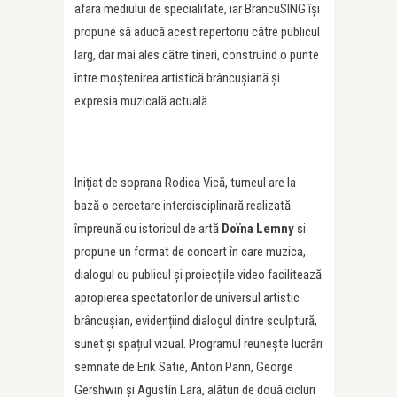
afara mediului de specialitate, iar BrancuSING își
propune să aducă acest repertoriu către publicul
larg, dar mai ales către tineri, construind o punte
între moștenirea artistică brâncușiană și
expresia muzicală actuală.
Inițiat de soprana Rodica Vică, turneul are la
bază o cercetare interdisciplinară realizată
împreună cu istoricul de artă
Doïna Lemny
și
propune un format de concert în care muzica,
dialogul cu publicul și proiecțiile video facilitează
apropierea spectatorilor de universul artistic
brâncușian, evidențiind dialogul dintre sculptură,
sunet și spațiul vizual. Programul reunește lucrări
semnate de Erik Satie, Anton Pann, George
Gershwin și Agustín Lara, alături de două cicluri