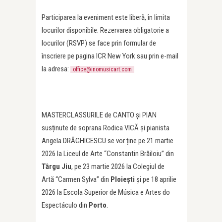
Participarea la eveniment este liberă, în limita
locurilor disponibile. Rezervarea obligatorie a
locurilor (RSVP) se face prin formular de
înscriere pe pagina ICR New York sau prin e-mail
la adresa:
office@inomusicart.com
MASTERCLASSURILE de CANTO și PIAN
susținute de soprana Rodica VICĂ și pianista
Angela DRĂGHICESCU se vor ține pe 21 martie
2026 la Liceul de Arte “Constantin Brăiloiu” din
Târgu Jiu
, pe 23 martie 2026 la Colegiul de
Artă “Carmen Sylva” din
Ploiești
și pe 18 aprilie
2026 la Escola Superior de Música e Artes do
Espectáculo din
Porto
.