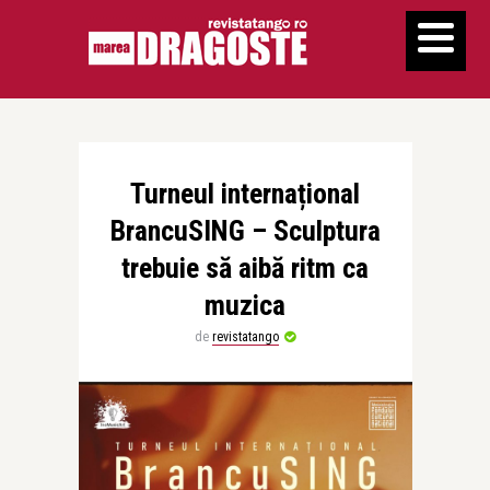
Turneul internațional
BrancuSING – Sculptura
trebuie să aibă ritm ca
muzica
de
revistatango