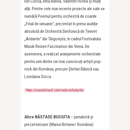
Ion Ciocia, Irina Banea, Valentin Hotea şi mulţi
alţii. Printre cele mai recente proiecte ale sale se
numără Poemul pentru orchestră de coarde
„Final de ianuarie”, prezentat în prima audiție
absolută de Orchestră Simfonică de Tineret
„Andante” din Târgoviște, în cadrul Festivalului
Musik Reisen Faszination din Viena. De
asemenea, a realizat aranjamente orchestrale
pentru unii dintre cei mai cunoscuți artiști pop-
rock din România, precum Ștefan Bănică sau
Loredana Groza.
https://soundcloud.com/radu-mihalache
Alice NĂSTASE BUCIUTA
– jurnalistă și
prezentatoare (Marea Britanie/ România)