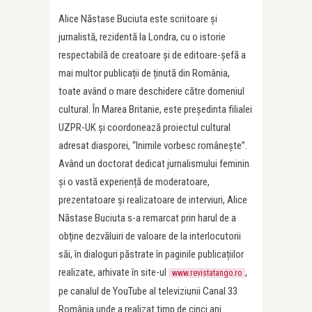
Alice Năstase Buciuta este scriitoare și
jurnalistă, rezidentă la Londra, cu o istorie
respectabilă de creatoare și de editoare-șefă a
mai multor publicații de ținută din România,
toate având o mare deschidere către domeniul
cultural. În Marea Britanie, este președinta filialei
UZPR-UK și coordonează proiectul cultural
adresat diasporei, “Inimile vorbesc românește”.
Având un doctorat dedicat jurnalismului feminin
și o vastă experiență de moderatoare,
prezentatoare și realizatoare de interviuri, Alice
Năstase Buciuta s-a remarcat prin harul de a
obține dezvăluiri de valoare de la interlocutorii
săi, în dialoguri păstrate în paginile publicațiilor
realizate, arhivate în site-ul
,
www.revistatango.ro
pe canalul de YouTube al televiziunii Canal 33
România unde a realizat timp de cinci ani