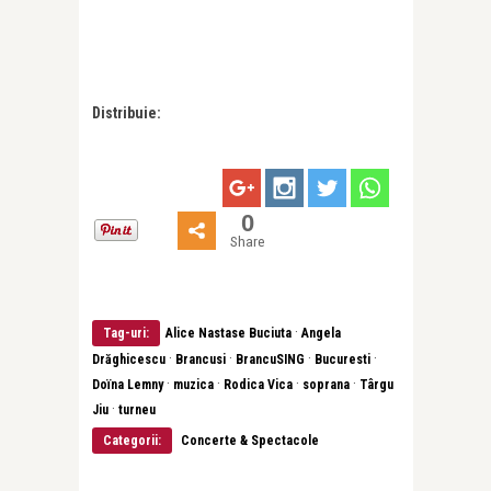
Distribuie:
0
Share
·
Tag-uri:
Alice Nastase Buciuta
Angela
·
·
·
·
Drăghicescu
Brancusi
BrancuSING
Bucuresti
·
·
·
·
Doïna Lemny
muzica
Rodica Vica
soprana
Târgu
·
Jiu
turneu
Categorii:
Concerte & Spectacole