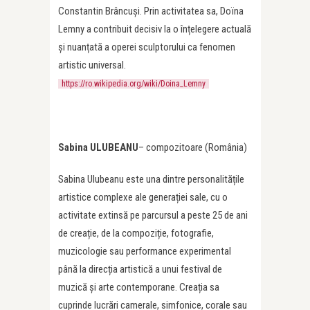
Constantin Brâncuși. Prin activitatea sa, Doïna
Lemny a contribuit decisiv la o înțelegere actuală
și nuanțată a operei sculptorului ca fenomen
artistic universal.
https://ro.wikipedia.org/wiki/Doina_Lemny
Sabina ULUBEANU
– compozitoare (România)
Sabina Ulubeanu este una dintre personalitățile
artistice complexe ale generației sale, cu o
activitate extinsă pe parcursul a peste 25 de ani
de creație, de la compoziție, fotografie,
muzicologie sau performance experimental
până la direcția artistică a unui festival de
muzică și arte contemporane. Creația sa
cuprinde lucrări camerale, simfonice, corale sau