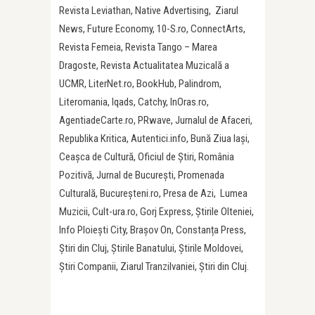
Revista Leviathan, Native Advertising, Ziarul
News, Future Economy, 10-S.ro, ConnectArts,
Revista Femeia, Revista Tango – Marea
Dragoste, Revista Actualitatea Muzicală a
UCMR, LiterNet.ro, BookHub, Palindrom,
Literomania, Iqads, Catchy, InOras.ro,
AgentiadeCarte.ro, PRwave, Jurnalul de Afaceri,
Republika Kritica, Autentici.info, Bună Ziua Iași,
Ceașca de Cultură, Oficiul de Știri, România
Pozitivă, Jurnal de București, Promenada
Culturală, Bucureșteni.ro, Presa de Azi, Lumea
Muzicii, Cult-ura.ro, Gorj Express, Știrile Olteniei,
Info Ploiești City, Brașov On, Constanța Press,
Știri din Cluj, Știrile Banatului, Știrile Moldovei,
Știri Companii, Ziarul Tranzilvaniei, Știri din Cluj.