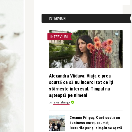
INTERVIURI
INTERVIURI
Alexandra Văduva: Viața e prea
scurtă ca să nu încerci tot ce îți
stârnește interesul. Timpul nu
așteaptă pe nimeni
de
revistatango
Cosmin Filipaș: Când susții un
business curat, asumat,
lucrurile pur și simplu se așază