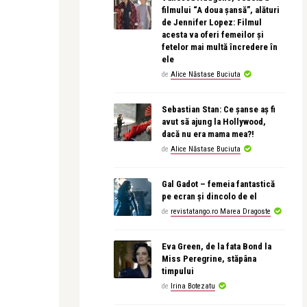
filmului “A doua șansă”, alături
de Jennifer Lopez: Filmul
acesta va oferi femeilor și
fetelor mai multă încredere în
ele
de
Alice Năstase Buciuta
Sebastian Stan: Ce șanse aș fi
avut să ajung la Hollywood,
dacă nu era mama mea?!
de
Alice Năstase Buciuta
Gal Gadot – femeia fantastică
pe ecran și dincolo de el
de
revistatango.ro Marea Dragoste
Eva Green, de la fata Bond la
Miss Peregrine, stăpâna
timpului
de
Irina Botezatu