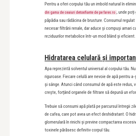
Pentru a oferi corpului tău un imbold natural în elimina
, unde poți
din gama de ceaiuri detoxifiante de pe fares.ro
păpădia sau rădăcina de brusture. Consumul regulat a
necesar filtrării renale, dar aduce și compuși amari ca
reziduurilor metabolice într-un mod blând și eficient.
Hidratarea celulară și importan
Apa reprezintă solventul universal al corpului tău. Nu
riguroase. Fiecare celulă are nevoie de apă pentru a-ș
și sânge. Atunci când consumul de apă este redus, v
crește, forțând organele de filtrare să depună un efo
Trebuie să consumi apă plată pe parcursul întregii zi
de cafea, care pot avea un efect deshidratant. O hidr
glomerulară în rinichi și previne compactarea excesivă
toxinele părăsesc definitiv corpul tău.