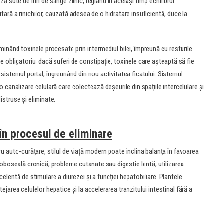
ază sute de litri de sânge zilnic, reglând în același timp echilibrul
citară a rinichilor, cauzată adesea de o hidratare insuficientă, duce la
iminând toxinele procesate prin intermediul bilei, împreună cu resturile
te obligatoriu; dacă suferi de constipație, toxinele care așteaptă să fie
n sistemul portal, îngreunând din nou activitatea ficatului. Sistemul
canalizare celulară care colectează deșeurile din spațiile intercelulare și
distruse și eliminate.
 în procesul de eliminare
 auto-curățare, stilul de viață modern poate înclina balanța în favoarea
 oboseală cronică, probleme cutanate sau digestie lentă, utilizarea
celentă de stimulare a diurezei și a funcției hepatobiliare. Plantele
ejarea celulelor hepatice și la accelerarea tranzitului intestinal fără a