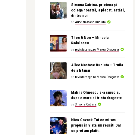
Simona Catrina, prietena și
colega noastră, a plecat, astăzi,
dintre noi
de
Alice Năstase Buciuta
Then & Now – Mihaela
Radulescu
de
revistatango.ro Marea Dragoste
Alice Nastase Buciuta – Trufia
de a fi tanar
de
revistatango.ro Marea Dragoste
Malina Olinescu s-a sinucis,
dupa o mare si trista dragoste
de
Simona Catrina
Nicu Covaci: Tot ce mi-am
propus in viata am reusit! Dar
ce pret am platit…