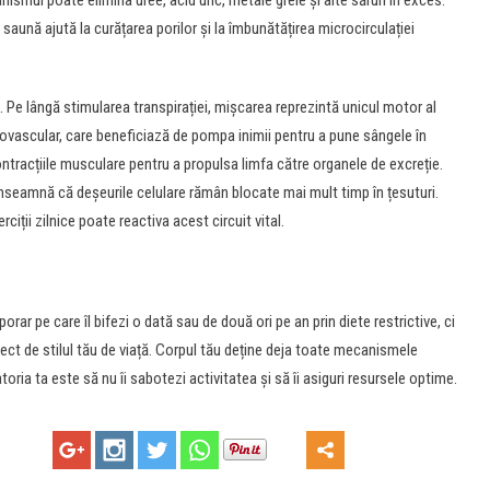
nismul poate elimina uree, acid uric, metale grele și alte săruri în exces.
e saună ajută la curățarea porilor și la îmbunătățirea microcirculației
. Pe lângă stimularea transpirației, mișcarea reprezintă unicul motor al
iovascular, care beneficiază de pompa inimii pentru a pune sângele în
ontracțiile musculare pentru a propulsa limfa către organele de excreție.
nseamnă că deșeurile celulare rămân blocate mai mult timp în țesuturi.
ciții zilnice poate reactiva acest circuit vital.
r pe care îl bifezi o dată sau de două ori pe an prin diete restrictive, ci
ect de stilul tău de viață. Corpul tău deține deja toate mecanismele
oria ta este să nu îi sabotezi activitatea și să îi asiguri resursele optime.