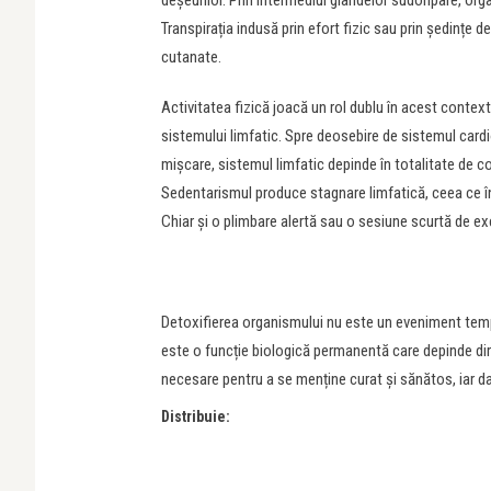
deșeurilor. Prin intermediul glandelor sudoripare, orga
Transpirația indusă prin efort fizic sau prin ședințe d
cutanate.
Activitatea fizică joacă un rol dublu în acest context
sistemului limfatic. Spre deosebire de sistemul card
mișcare, sistemul limfatic depinde în totalitate de c
Sedentarismul produce stagnare limfatică, ceea ce î
Chiar și o plimbare alertă sau o sesiune scurtă de exer
Detoxifierea organismului nu este un eveniment tempora
este o funcție biologică permanentă care depinde dir
necesare pentru a se menține curat și sănătos, iar dat
Distribuie: