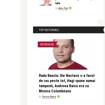
tale
de
Alex Pub
TOP EDITORIALE
INTERVIURI
Radu Banciu: Ilie Nastase s-a facut
de ras peste tot, Hagi spune numai
tampenii, Andreea Raicu era ca
Monica Columbeanu
de
Corina Stoica