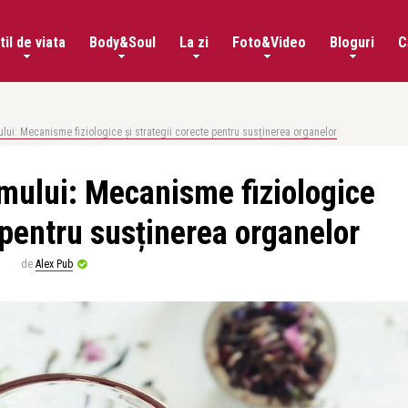
til de viata
Body&Soul
La zi
Foto&Video
Bloguri
C
lui: Mecanisme fiziologice și strategii corecte pentru susținerea organelor
smului: Mecanisme fiziologice
e pentru susținerea organelor
de
Alex Pub