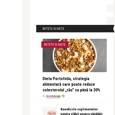
RETETE SI DIETE
RETETE SI DIETE
Dieta Portofoliu, strategia
alimentară care poate reduce
colesterolul „rău” cu până la 30%
de
revistatango
Beneficiile suplimentelor
pentru slăbit asupra sănătății