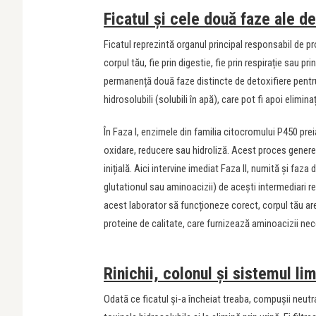
Ficatul și cele două faze ale det
Ficatul reprezintă organul principal responsabil de pr
corpul tău, fie prin digestie, fie prin respirație sau p
permanență două faze distincte de detoxifiere pentru
hidrosolubili (solubili în apă), care pot fi apoi eliminaț
În Faza I, enzimele din familia citocromului P450 prei
oxidare, reducere sau hidroliză. Acest proces genere
inițială. Aici intervine imediat Faza II, numită și fa
glutationul sau aminoacizii) de acești intermediari rea
acest laborator să funcționeze corect, corpul tău ar
proteine de calitate, care furnizează aminoacizii nec
Rinichii, colonul și sistemul li
Odată ce ficatul și-a încheiat treaba, compușii neutra