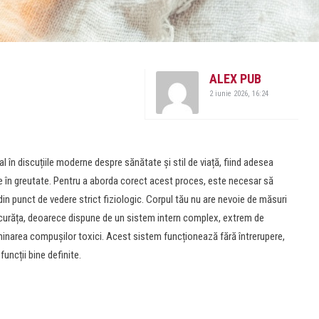
ALEX PUB
2 iunie 2026, 16:24
 în discuțiile moderne despre sănătate și stil de viață, fiind adesea
re în greutate. Pentru a aborda corect acest proces, este necesar să
 din punct de vedere strict fiziologic. Corpul tău nu are nevoie de măsuri
e curăța, deoarece dispune de un sistem intern complex, extrem de
liminarea compușilor toxici. Acest sistem funcționează fără întrerupere,
uncții bine definite.