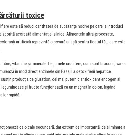
ărcăturii toxice
iere este să reduci cantitatea de substanțe nocive pe care le introduci
 sporită acordată alimentației zilnice. Alimentele ultra-procesate,
coloranți artificiali reprezintă o povară uriașă pentru ficatul tău, care este
.
n fibre, vitamine și minerale. Legumele crucifere, cum sunt broccoli, varza
ulează în mod direct enzimele din Faza II a detoxifierii hepatice.
 susțin producția de glutation, cel mai puternic antioxidant endogen al
le, leguminoase și fructe funcționează ca un magnet în colon, legând
ea lor rapidă.
funcționează ca o cale secundară, dar extrem de importantă, de eliminare a