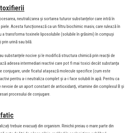
oxifierii
ocesarea, neutralizarea și sortarea tuturor substanțelor care intră în
rin piele. Acesta funcționează ca un filtru biochimic masiv, care rulează în
 a transforma toxinele liposolubile (solubile în grăsimi) în compuși
i prin urină sau bilă.
au substanțele nocive și le modifică structura chimică prin reacții de
ază adesea intermediari reactivi care pot fi mai toxici decât substanța
za de conjugare, unde ficatul atașează molecule specifice (cum este
ctivi pentru a-i neutraliza complet și a-i face solubili în apă. Pentru ca
e nevoie de un aport constant de antioxidanți, vitamine din complexul B și
esari procesului de conjugare.
mfatic
lizați trebuie evacuați din organism. Rinichii preiau o mare parte din