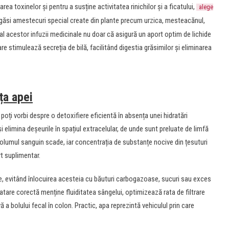
rea toxinelor și pentru a susține activitatea rinichilor și a ficatului,
alege
 găsi amestecuri special create din plante precum urzica, mesteacănul,
l acestor infuzii medicinale nu doar că asigură un aport optim de lichide
re stimulează secreția de bilă, facilitând digestia grăsimilor și eliminarea
ța apei
 poți vorbi despre o detoxifiere eficientă în absența unei hidratări
i elimina deșeurile în spațiul extracelular, de unde sunt preluate de limfă
olumul sanguin scade, iar concentrația de substanțe nocive din țesuturi
rt suplimentar.
le, evitând înlocuirea acesteia cu băuturi carbogazoase, sucuri sau exces
atare corectă menține fluiditatea sângelui, optimizează rata de filtrare
 a bolului fecal în colon. Practic, apa reprezintă vehiculul prin care