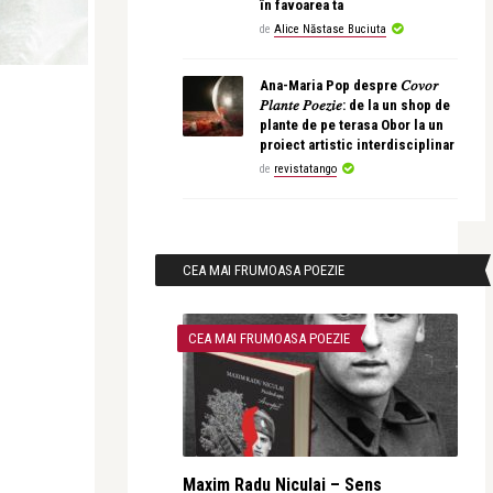
în favoarea ta
de
Alice Năstase Buciuta
Ana-Maria Pop despre 𝐶𝑜𝑣𝑜𝑟
𝑃𝑙𝑎𝑛𝑡𝑒 𝑃𝑜𝑒𝑧𝑖𝑒: de la un shop de
plante de pe terasa Obor la un
proiect artistic interdisciplinar
de
revistatango
CEA MAI FRUMOASA POEZIE
CEA MAI FRUMOASA POEZIE
Maxim Radu Niculai – Sens