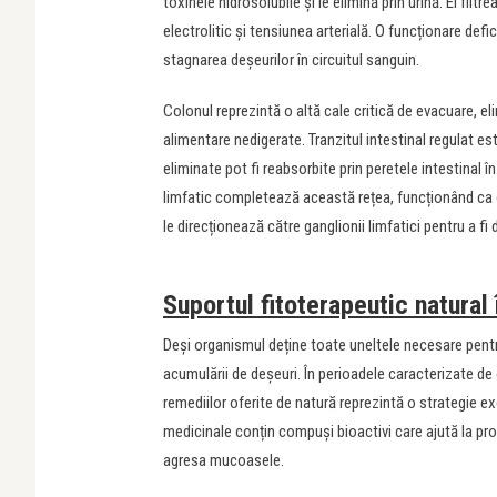
toxinele hidrosolubile și le elimină prin urină. Ei filtre
electrolitic și tensiunea arterială. O funcționare defi
stagnarea deșeurilor în circuitul sanguin.
Colonul reprezintă o altă cale critică de evacuare, el
alimentare nedigerate. Tranzitul intestinal regulat es
eliminate pot fi reabsorbite prin peretele intestinal î
limfatic completează această rețea, funcționând ca o 
le direcționează către ganglionii limfatici pentru a fi 
Suportul fitoterapeutic natural
Deși organismul deține toate uneltele necesare pentru
acumulării de deșeuri. În perioadele caracterizate de
remediilor oferite de natură reprezintă o strategie ex
medicinale conțin compuși bioactivi care ajută la prot
agresa mucoasele.