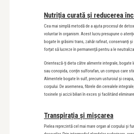
Nutriția curată și reducerea înc
Cea mai simplă metodă de a ajuta procesul de detoxif
voluntar în organism. Acest lucru presupune o atenție
bogate în grăsimi trans, zahăr rafinat, conservanți și 
forțat să lucreze în permanență pentru a le neutraliza
Orientează-ți dieta către alimente integrale, bogate î
sau conopida, conțin sulforafan, un compus care stim
Alimentele bogate în sulf, precum usturoiul și ceapa,
corpului. De asemenea, fibrele din cerealele integra
toxinele și acizii biliari în exces și facilitând eliminar
Transpirația și mișcarea
Pielea reprezintă cel mai mare organ al corpului și 