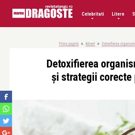
Celebritati
Litere
S
Prima pagină
Advert
Detoxifierea organismu
Detoxifierea organi
și strategii corect