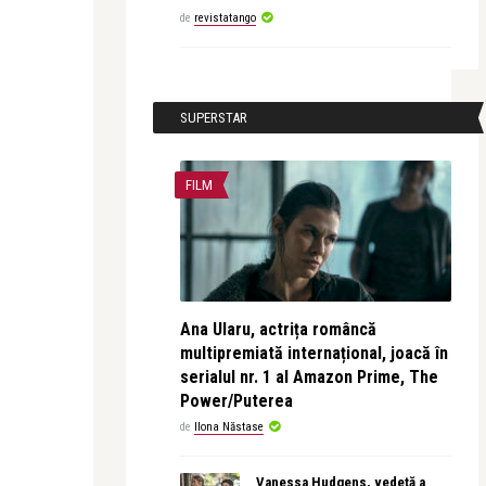
de
revistatango
SUPERSTAR
FILM
Ana Ularu, actrița româncă
multipremiată internațional, joacă în
serialul nr. 1 al Amazon Prime, The
Power/Puterea
de
Ilona Năstase
Vanessa Hudgens, vedetă a