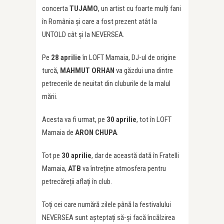
concerta
TUJAMO
, un artist cu foarte mulți fani
în România și care a fost prezent atât la
UNTOLD cât și la NEVERSEA.
Pe
28 aprilie
în LOFT Mamaia, DJ-ul de origine
turcă,
MAHMUT ORHAN
va găzdui una dintre
petrecerile de neuitat din cluburile de la malul
mării.
Acesta va fi urmat, pe
30 aprilie
, tot în LOFT
Mamaia de
ARON CHUPA
.
Tot pe
30 aprilie
, dar de această dată în Fratelli
Mamaia,
ATB
va întreține atmosfera pentru
petrecăreții aflați în club.
Toți cei care numără zilele până la festivalului
NEVERSEA sunt așteptați să-și facă încălzirea