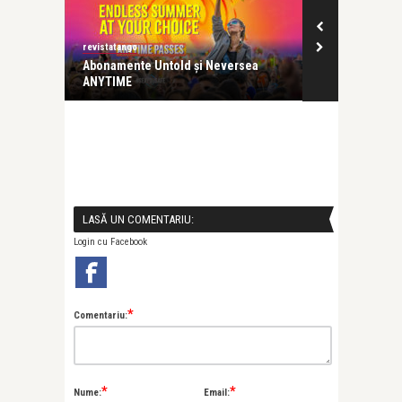
revistatango
Ilona Năstase
rsivă la
Abonamente Untold și Neversea
Prima zi a ed
ANYTIME
adunat peste 9
LASĂ UN COMENTARIU:
Login cu Facebook
*
Comentariu:
*
*
Nume:
Email: