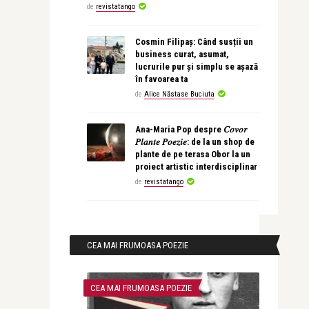
de
revistatango
Cosmin Filipaș: Când susții un
business curat, asumat,
lucrurile pur și simplu se așază
în favoarea ta
de
Alice Năstase Buciuta
Ana-Maria Pop despre 𝐶𝑜𝑣𝑜𝑟
𝑃𝑙𝑎𝑛𝑡𝑒 𝑃𝑜𝑒𝑧𝑖𝑒: de la un shop de
plante de pe terasa Obor la un
proiect artistic interdisciplinar
de
revistatango
CEA MAI FRUMOASA POEZIE
CEA MAI FRUMOASA POEZIE