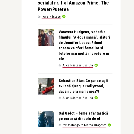
serialul nr. 1 al Amazon Prime, The
Power/Puterea
de
Ilona Năstase
Vanessa Hudgens, vedetă a
filmului “A doua șansă”, alături
de Jennifer Lopez: Filmul
acesta va oferi femeilor și
fetelor mai multă încredere în
ele
de
Alice Năstase Buciuta
Sebastian Stan: Ce șanse aș fi
avut să ajung la Hollywood,
dacă nu era mama mea?!
de
Alice Năstase Buciuta
Gal Gadot – femeia fantastică
pe ecran și dincolo de el
de
revistatango.ro Marea Dragoste