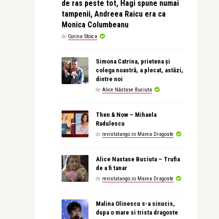
de ras peste tot, Hagi spune numai
tampenii, Andreea Raicu era ca
Monica Columbeanu
de
Corina Stoica
Simona Catrina, prietena și
colega noastră, a plecat, astăzi,
dintre noi
de
Alice Năstase Buciuta
Then & Now – Mihaela
Radulescu
de
revistatango.ro Marea Dragoste
Alice Nastase Buciuta – Trufia
de a fi tanar
de
revistatango.ro Marea Dragoste
Malina Olinescu s-a sinucis,
dupa o mare si trista dragoste