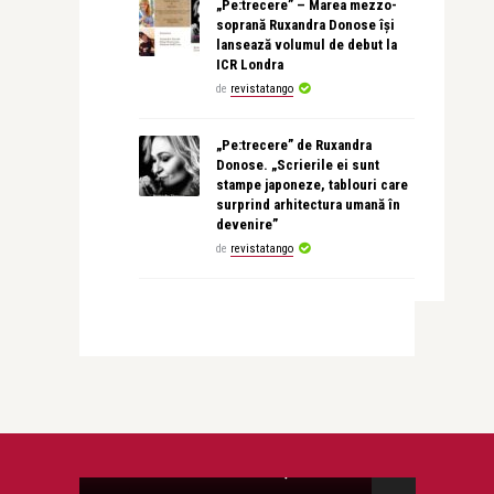
„Pe:trecere” – Marea mezzo-
soprană Ruxandra Donose își
lansează volumul de debut la
ICR Londra
de
revistatango
„Pe:trecere” de Ruxandra
Donose. „Scrierile ei sunt
stampe japoneze, tablouri care
surprind arhitectura umană în
devenire”
de
revistatango
revistatango.ro Marea Dragoste
Andreea Marin Banica reuneste 40 de
vedete intr-un club, ...