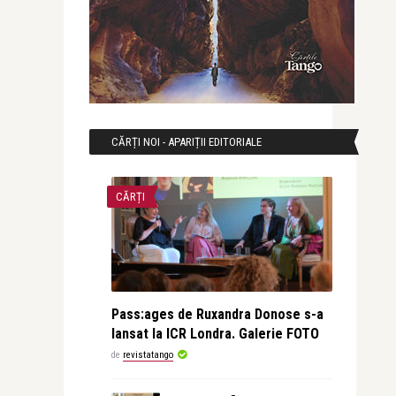
CĂRȚI NOI - APARIȚII EDITORIALE
CĂRȚI
Pass:ages de Ruxandra Donose s-a
lansat la ICR Londra. Galerie FOTO
de
revistatango