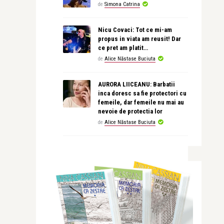
de
Simona Catrina
Nicu Covaci: Tot ce mi-am
propus in viata am reusit! Dar
ce pret am platit…
de
Alice Năstase Buciuta
AURORA LIICEANU: Barbatii
inca doresc sa fie protectori cu
femeile, dar femeile nu mai au
nevoie de protectia lor
de
Alice Năstase Buciuta