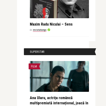
Maxim Radu Niculai – Sens
de
revistatango
SUPERSTAR
FILM
Ana Ularu, actrița româncă
multipremiată internațional, joacă în