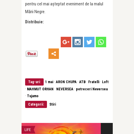
pentru cel mai așteptat eveniment de la malul
Mării Negre.
Distribuie:
·
·
·
·
Tag-uri:
1 mai
ARON CHUPA
ATB
Fratelli
Loft
·
·
·
MAHMUT ORHAN
NEVERSEA
petreceri Neversea
·
Tujamo
Categorii:
Stiri
LIFE
STIRI