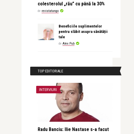
colesterolul „rău” cu până la 30%
de
revistatango
Beneficiile suplimentelor
pentru slăbit asupra sănătății
tale
de
Alex Pub
TOP EDITORIALE
INTERVIURI
Radu Banciu: Ilie Nastase s-a facut