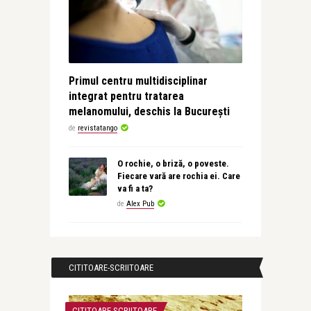
Primul centru multidisciplinar
integrat pentru tratarea
melanomului, deschis la București
de
revistatango
O rochie, o briză, o poveste.
Fiecare vară are rochia ei. Care
va fi a ta?
de
Alex Pub
CITITOARE-SCRIITOARE
CITITOARE-SCRIITOARE