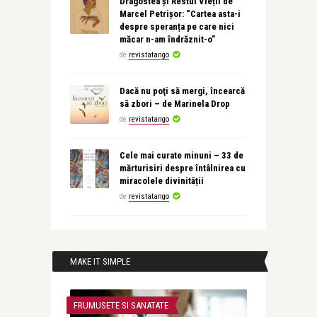
Dragostea și Restul Vieții de
Marcel Petrișor: “Cartea asta-i
despre speranța pe care nici
măcar n-am îndrăznit-o”
de
revistatango
Dacă nu poţi să mergi, încearcă
să zbori – de Marinela Drop
de
revistatango
Cele mai curate minuni – 33 de
mărturisiri despre întâlnirea cu
miracolele divinității
de
revistatango
MAKE IT SIMPLE
FRUMUSETE SI SANATATE