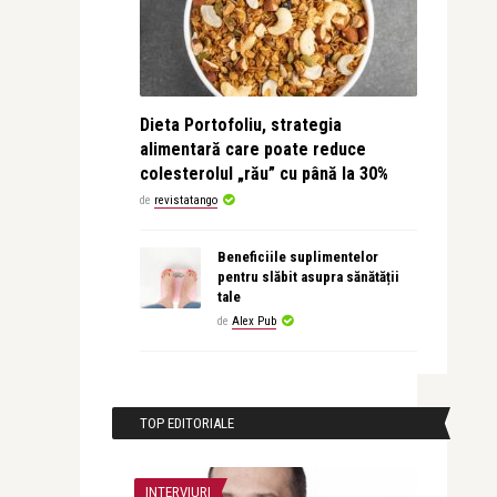
Dieta Portofoliu, strategia
alimentară care poate reduce
colesterolul „rău” cu până la 30%
de
revistatango
Beneficiile suplimentelor
pentru slăbit asupra sănătății
tale
de
Alex Pub
TOP EDITORIALE
INTERVIURI