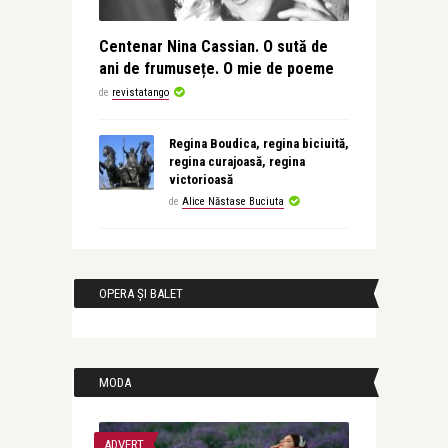
Centenar Nina Cassian. O sută de
ani de frumusețe. O mie de poeme
de
revistatango
Regina Boudica, regina biciuită,
regina curajoasă, regina
victorioasă
de
Alice Năstase Buciuta
OPERA ȘI BALET
MODA
ADVERT