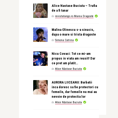
Alice Nastase Buciuta – Trufia
de a fi tanar
de
revistatango.ro Marea Dragoste
Malina Olinescu s-a sinucis,
dupa o mare si trista dragoste
de
Simona Catrina
Nicu Covaci: Tot ce mi-am
propus in viata am reusit! Dar
ce pret am platit…
de
Alice Năstase Buciuta
AURORA LIICEANU: Barbatii
inca doresc sa fie protectori cu
femeile, dar femeile nu mai au
nevoie de protectia lor
de
Alice Năstase Buciuta