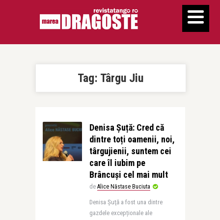
Tag:
Târgu Jiu
Denisa Șuță: Cred că
dintre toți oamenii, noi,
târgujienii, suntem cei
care îl iubim pe
Brâncuși cel mai mult
de
Alice Năstase Buciuta
Denisa Şuţă a fost una dintre
gazdele excepționale ale