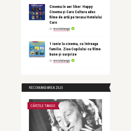
Cinema în aer liber: Happy
Cinema și Caro Cultura aduc
filme de artă pe terasa Hotelului
Caro
de
revistatango
1 iunie la cinema, cu întreaga
familie. Ziua Copilului cu filme
bune și surprize
de
revistatango
RECOMANDAREA ZILEI
CĂRȚILE TANGO