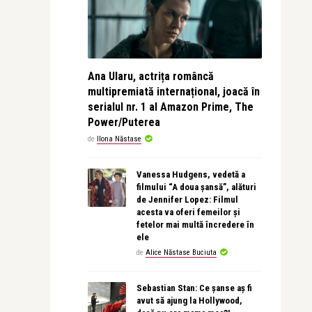
Ana Ularu, actrița româncă
multipremiată internațional, joacă în
serialul nr. 1 al Amazon Prime, The
Power/Puterea
de
Ilona Năstase
Vanessa Hudgens, vedetă a
filmului “A doua șansă”, alături
de Jennifer Lopez: Filmul
acesta va oferi femeilor și
fetelor mai multă încredere în
ele
de
Alice Năstase Buciuta
Sebastian Stan: Ce șanse aș fi
avut să ajung la Hollywood,