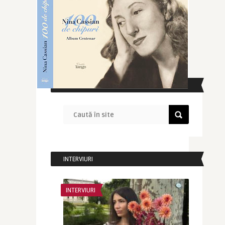
CAUTĂ ÎN SITE
INTERVIURI
INTERVIURI