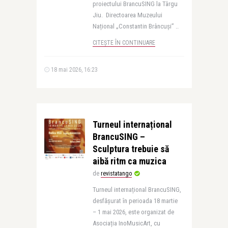
proiectului BrancuSING la Târgu
Jiu. Directoarea Muzeului
Național „Constantin Brâncuși” ..
CITEȘTE ÎN CONTINUARE
18 mai 2026, 16:23
Turneul internațional
BrancuSING –
Sculptura trebuie să
aibă ritm ca muzica
de
revistatango
Turneul internațional BrancuSING,
desfășurat în perioada 18 martie
– 1 mai 2026, este organizat de
Asociația InoMusicArt, cu