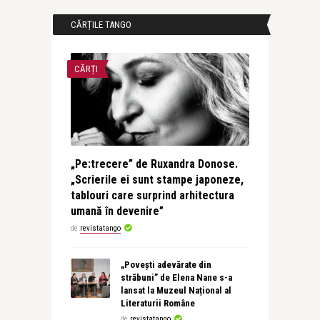
CĂRȚILE TANGO
CĂRȚI
„Pe:trecere” de Ruxandra Donose.
„Scrierile ei sunt stampe japoneze,
tablouri care surprind arhitectura
umană în devenire”
de
revistatango
„Povești adevărate din
străbuni” de Elena Nane s-a
lansat la Muzeul Național al
Literaturii Române
de
revistatango