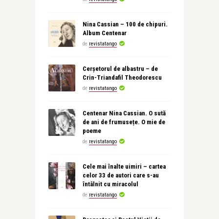
Nina Cassian – 100 de chipuri.
Album Centenar
de
revistatango
Cerșetorul de albastru – de
Crin-Triandafil Theodorescu
de
revistatango
Centenar Nina Cassian. O sută
de ani de frumusețe. O mie de
poeme
de
revistatango
Cele mai înalte uimiri – cartea
celor 33 de autori care s-au
întâlnit cu miracolul
de
revistatango