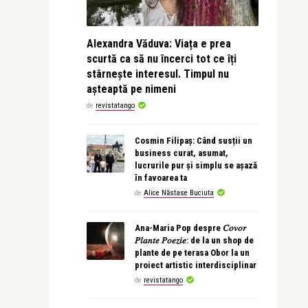
Alexandra Văduva: Viața e prea
scurtă ca să nu încerci tot ce îți
stârnește interesul. Timpul nu
așteaptă pe nimeni
de
revistatango
Cosmin Filipaș: Când susții un
business curat, asumat,
lucrurile pur și simplu se așază
în favoarea ta
de
Alice Năstase Buciuta
Ana-Maria Pop despre 𝐶𝑜𝑣𝑜𝑟
𝑃𝑙𝑎𝑛𝑡𝑒 𝑃𝑜𝑒𝑧𝑖𝑒: de la un shop de
plante de pe terasa Obor la un
proiect artistic interdisciplinar
de
revistatango