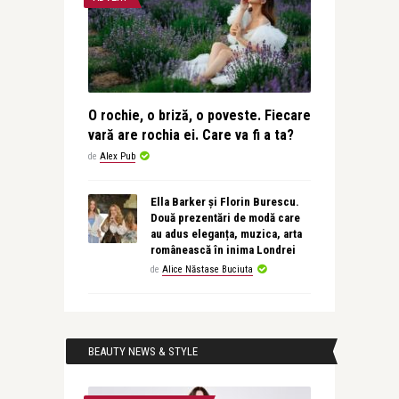
O rochie, o briză, o poveste. Fiecare
vară are rochia ei. Care va fi a ta?
de
Alex Pub
Ella Barker și Florin Burescu.
Două prezentări de modă care
au adus eleganța, muzica, arta
românească în inima Londrei
de
Alice Năstase Buciuta
BEAUTY NEWS & STYLE