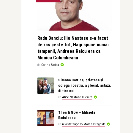
Radu Banciu: Ilie Nastase s-a facut
de ras peste tot, Hagi spune numai
tampenii, Andreea Raicu era ca
Monica Columbeanu
de
Corina Stoica
Simona Catrina, prietena și
colega noastră, a plecat, astăzi,
dintre noi
de
Alice Năstase Buciuta
Then & Now – Mihaela
Radulescu
de
revistatango.ro Marea Dragoste