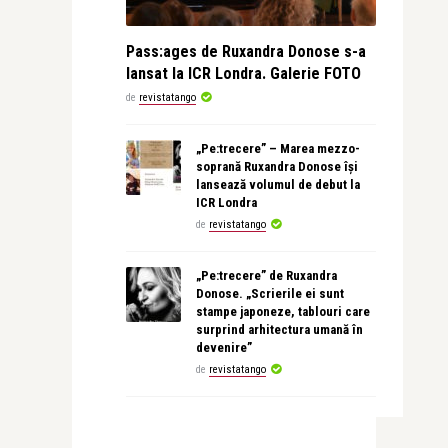
Pass:ages de Ruxandra Donose s-a
lansat la ICR Londra. Galerie FOTO
de
revistatango
„Pe:trecere” – Marea mezzo-
soprană Ruxandra Donose își
lansează volumul de debut la
ICR Londra
de
revistatango
„Pe:trecere” de Ruxandra
Donose. „Scrierile ei sunt
stampe japoneze, tablouri care
surprind arhitectura umană în
devenire”
de
revistatango