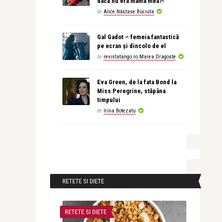
dacă nu era mama mea?!
de
Alice Năstase Buciuta
Gal Gadot – femeia fantastică
pe ecran și dincolo de el
de
revistatango.ro Marea Dragoste
Eva Green, de la fata Bond la
Miss Peregrine, stăpâna
timpului
de
Irina Botezatu
RETETE SI DIETE
RETETE SI DIETE