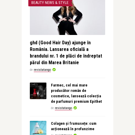
BEAUTY NEWS & STYLE
ghd (Good Hair Day) ajunge în
România. Lansarea oficială a
brandului nr. 1 de plăci de îndreptat
părul din Marea Britanie
de
revistatango
Farmec, cel mai mare
producător român de
cosmetice, lansează colecția
de parfumuri premium Epithet
de
revistatango
Colagen și frumusețe: cum
acționează în profunzime