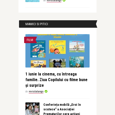
de
revistatango
MAMICI SI PITICI
FILM
1 iunie la cinema, cu întreaga
familie. Ziua Copilului cu filme bune
și surprize
de
revistatango
Conferința mobilă „Eroi în
scutece” a Asociației
Prematurilor cere acțiuni