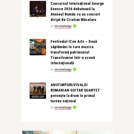
Concursul Internațional George
Enescu 2026 debutează la
Ateneul Român cu un concert
dirijat de Cristian Măcelaru
de
revistatango
Festivalul ICon Arts – Două
săptămâni în care muzica
transformă patrimoniul
Transilvaniei într-o scenă
internațională
de
revistatango
ANOTIMPURI/VIVALDI
ROMANIAN GUITAR QUARTET
pornește la drum în primul
turneu național
de
revistatango