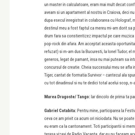
un master in calculatoare, eram mai mult decat conf
aveam si un apartament al nostru in Craiova, deci nu 
dupa esecul inregistrat in colaborarea cu Holograf, 
destinul meu a fost faptul ca mereu mi-am dorit sa p
drum fara sa constientizez impactul pe care muzica
pop-rock din afara. Am acceptat aceasta oportunitat
refuzat) si m-am dus la Bucuresti, la Ionel Tudor; el
generos, legat de pamant, insa nu mai puteam sa intru
concursul de creatie. Cheia succesului meu se afla i
Tiger, cantat de formatia Survivor – cantecul ala spu
cu tot dinadinsul si nu te dedici total acelui scop, n-a
Marea Dragoste/
Tango:
Iar dincolo de prima ta pa
Gabriel Cotabita:
Pentru mine, participarea la Festiv
ceva ce am privit ca acum ori niciodata. Nu se poate f
eu eram ca la cantonament. Toti participantii si memb
terasa vizavi de Radio Vacanta, dar eu nu faceam aces