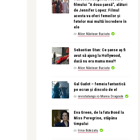
filmului “A doua șansă”, alături
de Jennifer Lopez: Filmul
acesta va oferi femeilor și
fetelor mai multă încredere în
ele
de
Alice Năstase Buciuta
Sebastian Stan: Ce șanse aș fi
avut să ajung la Hollywood,
dacă nu era mama mea?!
de
Alice Năstase Buciuta
Gal Gadot – femeia fantastică
pe ecran și dincolo de el
de
revistatango.ro Marea Dragoste
Eva Green, de la fata Bond la
Miss Peregrine, stăpâna
timpului
de
Irina Botezatu