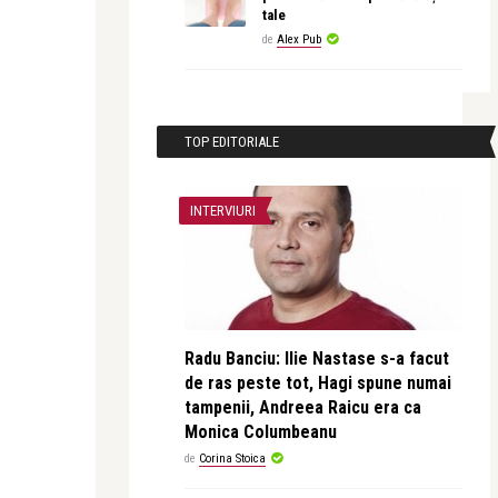
tale
de
Alex Pub
TOP EDITORIALE
INTERVIURI
Radu Banciu: Ilie Nastase s-a facut
de ras peste tot, Hagi spune numai
tampenii, Andreea Raicu era ca
Monica Columbeanu
de
Corina Stoica