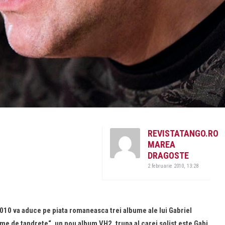
REVISTATANGO.RO
MAREA
DRAGOSTE
2 februarie 2010, 13:28
l 2010 va aduce pe piata romaneasca trei albume ale lui Gabriel
me de tandrete“, un nou album VH2, trupa al carei solist este Gabi,