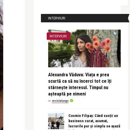
INTERVIURI
INTERVIURI
Alexandra Văduva: Viața e prea
scurtă ca să nu încerci tot ce îți
stârnește interesul. Timpul nu
așteaptă pe nimeni
de
revistatango
Cosmin Filipaș: Când susții un
business curat, asumat,
lucrurile pur și simplu se așază