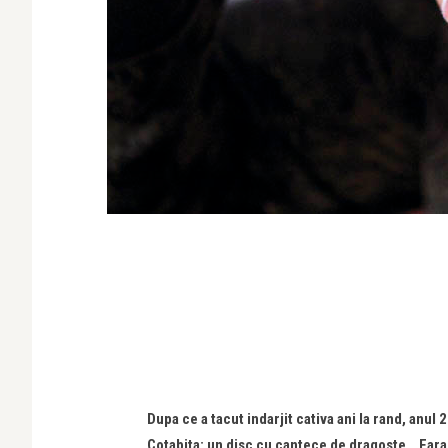
Dupa ce a tacut indarjit cativa ani la rand, anu
Cotabita: un disc cu cantece de dragoste, „Fara