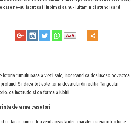
e care ne-au facut sa il iubim si sa nu-l uitam nici atunci cand
e istoria tumultuoasa a vietii sale, incercand sa deslusesc povestea
 profund. Si, daca tot este tema dosarului din editia Tangoului
e, ca institutie si ca forma a iubirii.
rinta de a ma casatori
it de tanar, cum de ti-a venit aceasta idee, mai ales ca erai intr-o lume