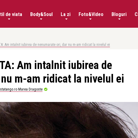
til de viata
Body&Soul
La zi
Foto&Video
Bloguri
C
 Am intalnit iubirea de nenumarate ori, dar nu m-am ridicat la nivelul ei
: Am intalnit iubirea de
nu m-am ridicat la nivelul ei
istatango.ro Marea Dragoste