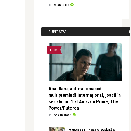
de
revistatango
SUPERSTAR
FILM
Ana Ularu, actrița româncă
multipremiată internațional, joacă în
serialul nr. 1 al Amazon Prime, The
Power/Puterea
de
Ilona Năstase
Vanessa Hudgens, vedetă a