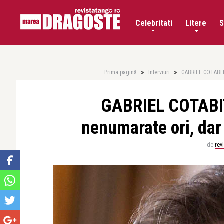
Celebritati
Litere
S
Prima pagină
Interviuri
GABRIEL COTABITA:
GABRIEL COTABITA
nenumarate ori, dar 
de
rev