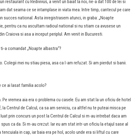
n restaurant cu Redivivus, a venit un baiat la noi, ne-a dat 100 de lei si
am dat seama ce se intamplase in viata mea. Intre timp, cantecul pe care
 un succes national. Asta inregistrasem atunci, in graba: „Noapte
mie, pentru ca nu ascultam radioul national si nu stiam ca avusese un
 Craiova si asa a inceput periplul. Am venit in Bucuresti.
re ti-a comandat „Noapte albastra“?
. Colegii mei nu stiau piesa, asa ca l-am refuzat. Si am pierdut si banii.
e ce ai lasat familia acolo?
Pe vremea aia era o problema cu casele. Eu am stat la un oficiu de hotel
 la Centrul de Calcul, ca sa am serviciu, ca altfel nu te puteai misca pe
m luat prin concurs un post la Centrul de Calcul si m-au intrebat daca am
pus ca da. Si m-au crezut. Iar eu am stat intr-un oficiu la etajul sase al
tencuiala in cap, iar baia era pe hol, acolo unde era si liftul cu care