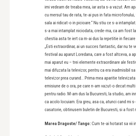
imi vedeam de treaba mea, iar asta s-a vazut. Am apar
cu mersul tau de rata, te-ai pus in fata microfonului, t
sala ai ridicat-o in picioare.“ Nu stiu ce s-a intampla
s-a mai intamplat niciodata, crede-ma, ca am fost la M
chestia asta te iert ca m-ai dus la repetitie in fiecare
„Esti extraordinar, ai un succes fantastic, dar nu te
festival au aparut Loredana, care a fost altceva, a a
mai aparut eu – trei elemente extraordinare ale festi
mai difuzata la televizor, pentru ca era inadmisibil sa
televizor prea curand… Prima mea aparitie televizata 
emisiune de o ora, pe care n-am vazut-o decat multi a
pentru radio. M-am dus la Bucuresti, la studio, am inr
ca acolo locuiam. Era greu, asa ca, atunci cand mi s-
casatorie, obtinusem buletin de Bucuresti, si a fost 
Marea Dragoste/
Tango:
Cum te-ai hotarat sa vii i