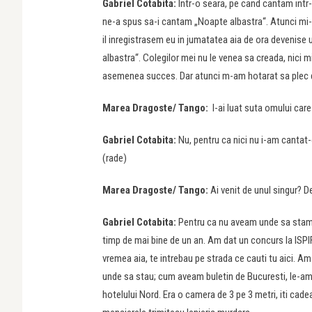
Gabriel Cotabita:
Intr-o seara, pe cand cantam intr-u
ne-a spus sa-i cantam „Noapte albastra“. Atunci mi-
il inregistrasem eu in jumatatea aia de ora devenise
albastra“. Colegilor mei nu le venea sa creada, nici 
asemenea succes. Dar atunci m-am hotarat sa plec din
Marea Dragoste/
Tango:
I-ai luat suta omului ca
Gabriel Cotabita:
Nu, pentru ca nici nu i-am cantat-o
(rade)
Marea Dragoste/
Tango:
Ai venit de unul singur? D
Gabriel Cotabita:
Pentru ca nu aveam unde sa stam. 
timp de mai bine de un an. Am dat un concurs la ISPIF,
vremea aia, te intrebau pe strada ce cauti tu aici. A
unde sa stau; cum aveam buletin de Bucuresti, le-am s
hotelului Nord. Era o camera de 3 pe 3 metri, iti cadea 