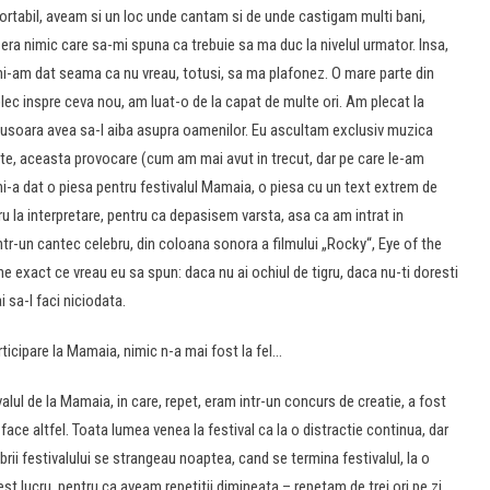
ortabil, aveam si un loc unde cantam si de unde castigam multi bani,
era nimic care sa-mi spuna ca trebuie sa ma duc la nivelul urmator. Insa,
mi-am dat seama ca nu vreau, totusi, sa ma plafonez. O mare parte din
lec inspre ceva nou, am luat-o de la capat de multe ori. Am plecat la
 usoara avea sa-l aiba asupra oamenilor. Eu ascultam exclusiv muzica
e, aceasta provocare (cum am mai avut in trecut, dar pe care le-am
 mi-a dat o piesa pentru festivalul Mamaia, o piesa cu un text extrem de
 la interpretare, pentru ca depasisem varsta, asa ca am intrat in
ntr-un cantec celebru, din coloana sonora a filmului „Rocky“, Eye of the
ne exact ce vreau eu sa spun: daca nu ai ochiul de tigru, daca nu-ti doresti
i sa-l faci niciodata.
rticipare la Mamaia, nimic n-a mai fost la fel…
alul de la Mamaia, in care, repet, eram intr-un concurs de creatie, a fost
ace altfel. Toata lumea venea la festival ca la o distractie continua, dar
rii festivalului se strangeau noaptea, cand se termina festivalul, la o
t lucru, pentru ca aveam repetitii dimineata – repetam de trei ori pe zi,