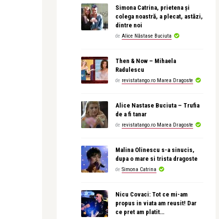
Simona Catrina, prietena și
colega noastră, a plecat, astăzi,
dintre noi
de
Alice Năstase Buciuta
Then & Now – Mihaela
Radulescu
de
revistatango.ro Marea Dragoste
Alice Nastase Buciuta – Trufia
de a fi tanar
de
revistatango.ro Marea Dragoste
Malina Olinescu s-a sinucis,
dupa o mare si trista dragoste
de
Simona Catrina
Nicu Covaci: Tot ce mi-am
propus in viata am reusit! Dar
ce pret am platit…