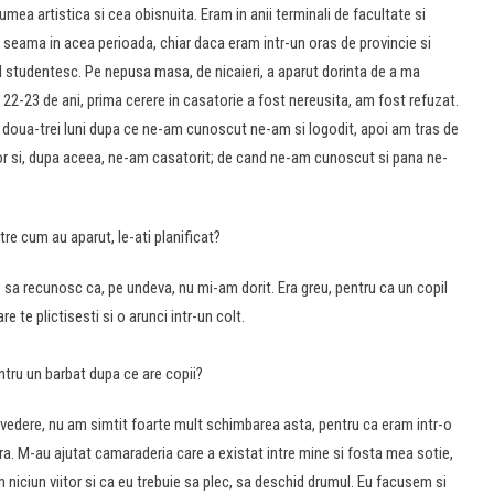
umea artistica si cea obisnuita. Eram in anii terminali de facultate si
 seama in acea perioada, chiar daca eram intr-un oras de provincie si
vel studentesc. Pe nepusa masa, de nicaieri, a aparut dorinta de a ma
 22-23 de ani, prima cerere in casatorie a fost nereusita, am fost refuzat.
La doua-trei luni dupa ce ne-am cunoscut ne-am si logodit, apoi am tras de
tor si, dupa aceea, ne-am casatorit; de cand ne-am cunoscut si pana ne-
stre cum au aparut, le-ati planificat?
e sa recunosc ca, pe undeva, nu mi-am dorit. Era greu, pentru ca un copil
e te plictisesti si o arunci intr-un colt.
tru un barbat dupa ce are copii?
edere, nu am simtit foarte mult schimbarea asta, pentru ca eram intr-o
ra. M-au ajutat camaraderia care a existat intre mine si fosta mea sotie,
niciun viitor si ca eu trebuie sa plec, sa deschid drumul. Eu facusem si