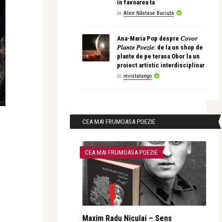
în favoarea ta
de
Alice Năstase Buciuta
Ana-Maria Pop despre 𝐶𝑜𝑣𝑜𝑟
𝑃𝑙𝑎𝑛𝑡𝑒 𝑃𝑜𝑒𝑧𝑖𝑒: de la un shop de
plante de pe terasa Obor la un
proiect artistic interdisciplinar
de
revistatango
CEA MAI FRUMOASA POEZIE
CEA MAI FRUMOASA POEZIE
Maxim Radu Niculai – Sens