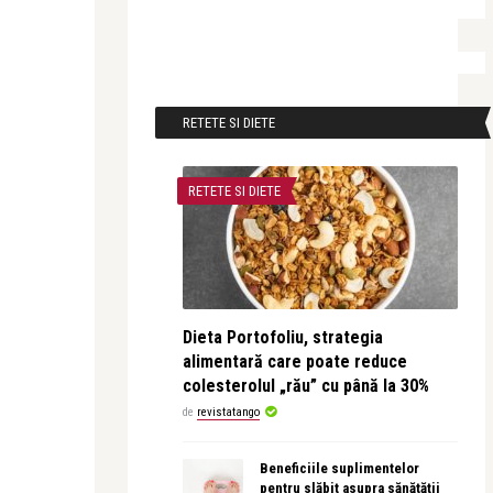
RETETE SI DIETE
RETETE SI DIETE
Dieta Portofoliu, strategia
alimentară care poate reduce
colesterolul „rău” cu până la 30%
de
revistatango
Beneficiile suplimentelor
pentru slăbit asupra sănătății