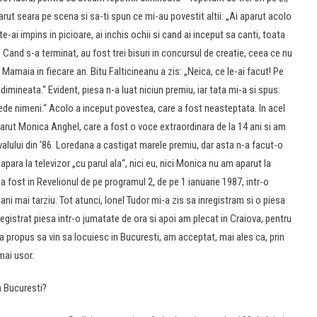
ut seara pe scena si sa-ti spun ce mi-au povestit altii: „Ai aparut acolo
e-ai impins in picioare, ai inchis ochii si cand ai inceput sa canti, toata
t. Cand s-a terminat, au fost trei bisuri in concursul de creatie, ceea ce nu
amaia in fiecare an. Bitu Falticineanu a zis: „Neica, ce le-ai facut! Pe
 dimineata.“ Evident, piesa n-a luat niciun premiu, iar tata mi-a si spus:
 vede nimeni.“ Acolo a inceput povestea, care a fost neasteptata. In acel
parut Monica Anghel, care a fost o voce extraordinara de la 14 ani si am
valului din ’86. Loredana a castigat marele premiu, dar asta n-a facut-o
 apara la televizor „cu parul ala“, nici eu, nici Monica nu am aparut la
a fost in Revelionul de pe programul 2, de pe 1 ianuarie 1987, intr-o
ni mai tarziu. Tot atunci, Ionel Tudor mi-a zis sa inregistram si o piesa
egistrat piesa intr-o jumatate de ora si apoi am plecat in Craiova, pentru
a propus sa vin sa locuiesc in Bucuresti, am acceptat, mai ales ca, prin
mai usor.
n Bucuresti?