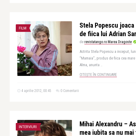
Stela Popescu joaca 
FILM
de fiica lui Adrian Sa
de
revistatango.ro Marea Dragoste
Actrita Stela Popescu a inceput, luni
“Mamaia”, produs de fiica cea mare 
Alma, anunta ..
CITEȘTE ÎN CONTINUARE
4 aprilie 2012, 00:45
0 Comentarii
Mihai Alexandru – As 
INTERVIURI
mea iubita sa nu mai 