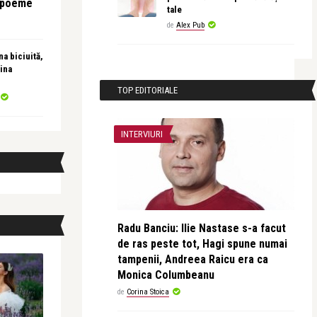
e poeme
tale
de
Alex Pub
a biciuită,
ina
TOP EDITORIALE
INTERVIURI
Radu Banciu: Ilie Nastase s-a facut
de ras peste tot, Hagi spune numai
tampenii, Andreea Raicu era ca
Monica Columbeanu
de
Corina Stoica