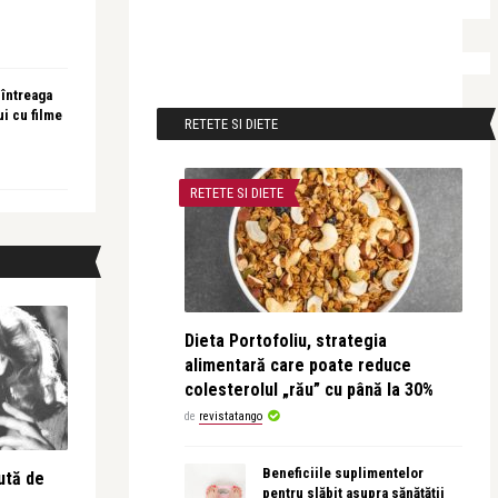
 întreaga
ui cu filme
RETETE SI DIETE
RETETE SI DIETE
Dieta Portofoliu, strategia
alimentară care poate reduce
colesterolul „rău” cu până la 30%
de
revistatango
Beneficiile suplimentelor
ută de
pentru slăbit asupra sănătății