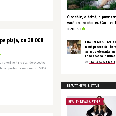
O rochie, o briză, o povest
vară are rochia ei. Care va f
de
Alex Pub
pe plaja, cu 30.000
Ella Barker și Florin
Două prezentări de 
au adus eleganța, muz
românească în inima
de
Alice Năstase Buciuta
un eveniment muzical de exceptie
tiunii, pentru cateva ceasuri. MIKA
BEAUTY NEWS & STYLE
BEAUTY NEWS & STYLE