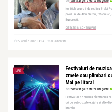
de
revistatango.ro Marea Dragoste
Ion Dichiseanu ii da replica Stelei 
produsa de Alma Sarbu, “Mamaia”, ca
Bucuresti.
CITEȘTE ÎN CONTINUARE
27 aprilie 2012, 14:34
0 Comentarii
Festivaluri de muzica
LIFE
zmeie sau plimbari c
Mai pe litoral
de
revistatango.ro Marea Dragoste
Festivaluri de muzica electronica si
ori cu autobuzele etajate si alte dis
litoralul ..