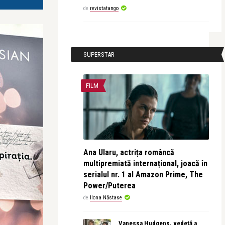
de
revistatango
SUPERSTAR
FILM
Ana Ularu, actrița româncă
multipremiată internațional, joacă în
serialul nr. 1 al Amazon Prime, The
Power/Puterea
de
Ilona Năstase
Vanessa Hudgens, vedetă a