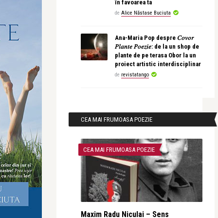
în favoarea ta
de
Alice Năstase Buciuta
Ana-Maria Pop despre 𝐶𝑜𝑣𝑜𝑟
𝑃𝑙𝑎𝑛𝑡𝑒 𝑃𝑜𝑒𝑧𝑖𝑒: de la un shop de
plante de pe terasa Obor la un
proiect artistic interdisciplinar
de
revistatango
CEA MAI FRUMOASA POEZIE
CEA MAI FRUMOASA POEZIE
Maxim Radu Niculai – Sens