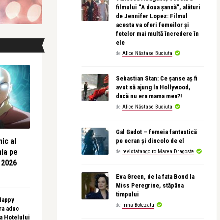
filmului “A doua șansă”, alături
de Jennifer Lopez: Filmul
acesta va oferi femeilor și
fetelor mai multă încredere în
ele
de
Alice Năstase Buciuta
Sebastian Stan: Ce șanse aș fi
avut să ajung la Hollywood,
dacă nu era mama mea?!
de
Alice Năstase Buciuta
Gal Gadot – femeia fantastică
ic al
pe ecran și dincolo de el
nia pe
de
revistatango.ro Marea Dragoste
 2026
Eva Green, de la fata Bond la
Miss Peregrine, stăpâna
timpului
 Happy
de
Irina Botezatu
ra aduc
sa Hotelului