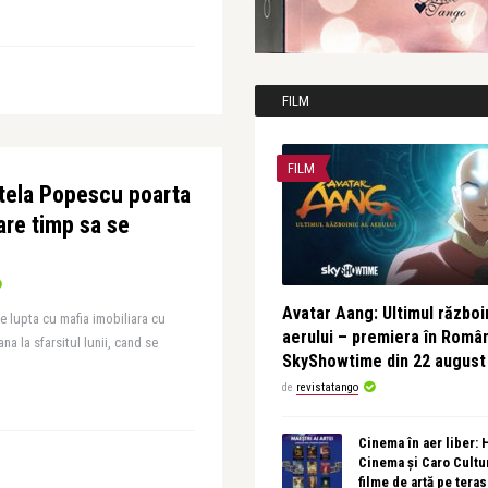
FILM
FILM
tela Popescu poarta
are timp sa se
Avatar Aang: Ultimul războin
e lupta cu mafia imobiliara cu
aerului – premiera în Româ
na la sfarsitul lunii, cand se
SkyShowtime din 22 august
de
revistatango
Cinema în aer liber:
Cinema și Caro Cultu
filme de artă pe tera