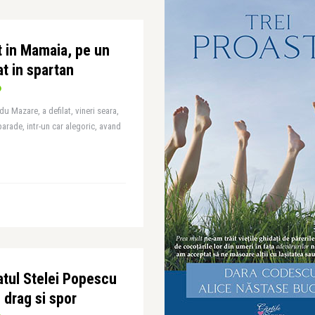
t in Mamaia, pe un
t in spartan
u Mazare, a defilat, vineri seara,
parade, intr-un car alegoric, avand
atul Stelei Popescu
 drag si spor