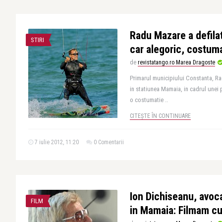
Radu Mazare a defila
STIRI
car alegoric, costuma
de
revistatango.ro Marea Dragoste
Primarul municipiului Constanta, Rad
in statiunea Mamaia, in cadrul unei 
o costumatie ..
CITEȘTE ÎN CONTINUARE
7 iulie 2012, 11:20
0 Comentarii
Ion Dichiseanu, avoc
FILM
in Mamaia: Filmam cu