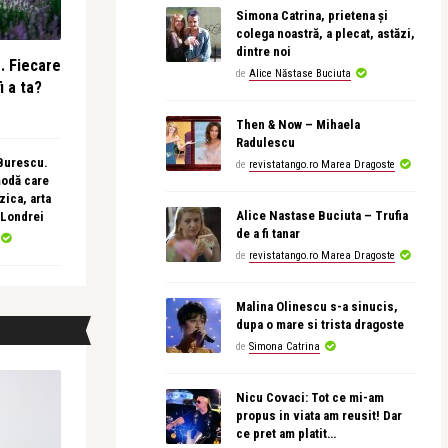
Simona Catrina, prietena și
colega noastră, a plecat, astăzi,
dintre noi
e. Fiecare
de
Alice Năstase Buciuta
i a ta?
Then & Now – Mihaela
Radulescu
 Burescu.
de
revistatango.ro Marea Dragoste
modă care
ica, arta
Alice Nastase Buciuta – Trufia
 Londrei
de a fi tanar
de
revistatango.ro Marea Dragoste
Malina Olinescu s-a sinucis,
dupa o mare si trista dragoste
de
Simona Catrina
Nicu Covaci: Tot ce mi-am
propus in viata am reusit! Dar
ce pret am platit…