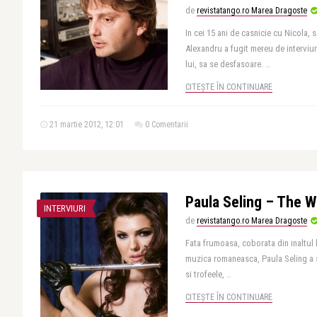
de
revistatango.ro Marea Dragoste
In cei 15 ani de casnicie cu Nicola, 
Alexandru a fugit mereu de interviuri
lui, sa se desfasoare. ..
CITEȘTE ÎN CONTINUARE
21 martie 2012, 12:01
0 Comentarii
Paula Seling – The Wi
INTERVIURI
de
revistatango.ro Marea Dragoste
Fata frumoasa, coborata din inaltul h
muzica romaneasca, Paula Seling a s
si trofeele, ..
CITEȘTE ÎN CONTINUARE