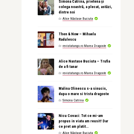
Simona Catrina, prietena și
colega noastră, a plecat, astăzi,
dintre noi
de
Alice Năstase Buciuta
Then & Now – Mihaela
Radulescu
de
revistatango.ro Marea Dragoste
Alice Nastase Buciuta – Trufia
de a fi tanar
de
revistatango.ro Marea Dragoste
Malina Olinescu s-a sinucis,
dupa o mare si trista dragoste
de
Simona Catrina
Nicu Covaci: Tot ce mi-am
propus in viata am reusit! Dar
ce pret am platit…
de
Alice Năstase Buciuta