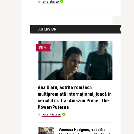
de
revistatango
SUPERSTAR
FILM
Ana Ularu, actrița româncă
multipremiată internațional, joacă în
serialul nr. 1 al Amazon Prime, The
Power/Puterea
de
Ilona Năstase
Vanessa Hudgens, vedetă a