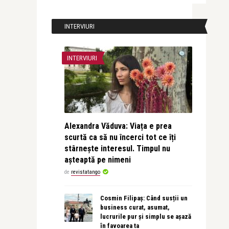
INTERVIURI
INTERVIURI
Alexandra Văduva: Viața e prea
scurtă ca să nu încerci tot ce îți
stârnește interesul. Timpul nu
așteaptă pe nimeni
de
revistatango
Cosmin Filipaș: Când susții un
business curat, asumat,
lucrurile pur și simplu se așază
în favoarea ta