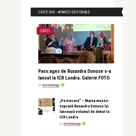
CĂRȚI NOI - APARIȚII EDITORIALE
CĂRȚI
Pass:ages de Ruxandra Donose s-a
lansat la ICR Londra. Galerie FOTO
de
revistatango
„Pe:trecere” – Marea mezzo-
soprană Ruxandra Donose își
lansează volumul de debut la
ICR Londra
de
revistatango