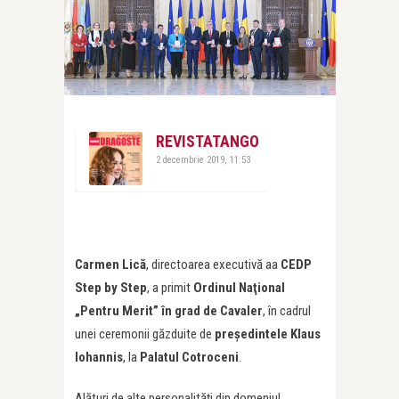
REVISTATANGO
2 decembrie 2019, 11:53
Carmen Lică
, directoarea executivă aa
CEDP
Step by Step
, a primit
Ordinul Naţional
„Pentru Merit” în grad de Cavaler
, în cadrul
unei ceremonii găzduite de
președintele Klaus
Iohannis
, la
Palatul Cotroceni
.
Alături de alte personalități din domeniul