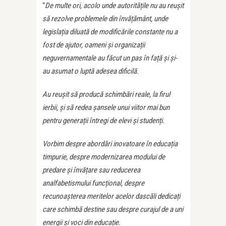
“
De multe ori, acolo unde autoritățile nu au reușit
să rezolve problemele din învățământ, unde
legislația diluată de modificările constante nu a
fost de ajutor, oameni și organizații
neguvernamentale au făcut un pas în față și și-
au asumat o luptă adesea dificilă.
Au reușit să producă schimbări reale, la firul
ierbii, și să redea șansele unui viitor mai bun
pentru generații întregi de elevi și studenți.
Vorbim despre abordări inovatoare în educația
timpurie, despre modernizarea modului de
predare și învățare sau reducerea
analfabetismului funcțional, despre
recunoașterea meritelor acelor dascăli dedicați
care schimbă destine sau despre curajul de a uni
energii și voci din educație.