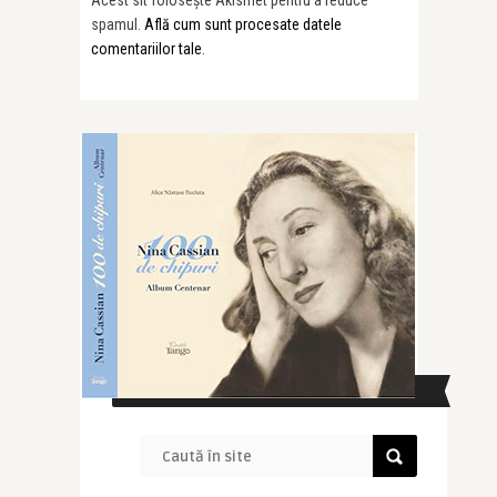
Acest sit folosește Akismet pentru a reduce
spamul.
Află cum sunt procesate datele
comentariilor tale
.
CAUTĂ ÎN SITE