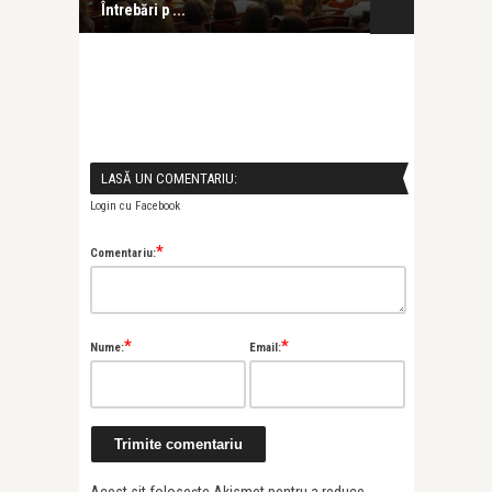
Întrebări p ...
evenimentul &
LASĂ UN COMENTARIU:
Login cu Facebook
*
Comentariu:
*
*
Nume:
Email: