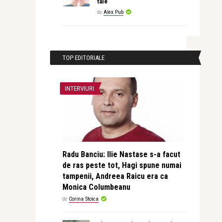
tale
de
Alex Pub
TOP EDITORIALE
INTERVIURI
Radu Banciu: Ilie Nastase s-a facut
de ras peste tot, Hagi spune numai
tampenii, Andreea Raicu era ca
Monica Columbeanu
de
Corina Stoica