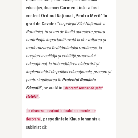
educației, doamnei
Carmen Lică
i-a fost
conferit
Ordinul Naţional „Pentru Merit” în
grad de Cavaler
“
cu prilejul Zilei Naţionale a
României, în semn de înaltă apreciere pentru
contribuţia importantă avută la dezvoltarea şi
modernizarea învăţământului românesc, la
creşterea calităţii şi echităţii procesului
educaţional, la îmbunătăţirea elaborării şi
implementării de politici educaţionale, precum şi
pentru implicarea în
Proiectul România
Educată
”, se arată în
decretul semnat de șeful
.
statului
În discursul susținut la finalul ceremoniei de
,
președintele Klaus Iohannis
a
decorare
subliniat că: