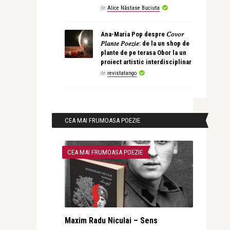
de
Alice Năstase Buciuta
Ana-Maria Pop despre 𝐶𝑜𝑣𝑜𝑟
𝑃𝑙𝑎𝑛𝑡𝑒 𝑃𝑜𝑒𝑧𝑖𝑒: de la un shop de
plante de pe terasa Obor la un
proiect artistic interdisciplinar
de
revistatango
CEA MAI FRUMOASA POEZIE
CEA MAI FRUMOASA POEZIE
Maxim Radu Niculai – Sens