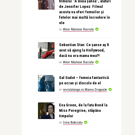
filmului “A doua șansă”, alături
de Jennifer Lopez: Filmul
acesta va oferi femeilor și
fetelor mai multă încredere în
ele
de
Alice Năstase Buciuta
Sebastian Stan: Ce șanse aș fi
avut să ajung la Hollywood,
dacă nu era mama mea?!
de
Alice Năstase Buciuta
Gal Gadot – femeia fantastică
pe ecran și dincolo de el
de
revistatango.ro Marea Dragoste
Eva Green, de la fata Bond la
Miss Peregrine, stăpâna
timpului
de
Irina Botezatu