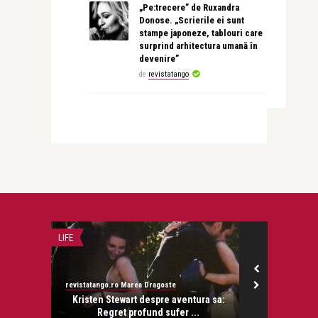
„Pe:trecere” de Ruxandra
Donose. „Scrierile ei sunt
stampe japoneze, tablouri care
surprind arhitectura umană în
devenire”
de
revistatango
LIFE
STIRI
revistatango.ro Marea Dragoste
revistatango.ro
onose.
Kristen Stewart despre aventura sa:
Curtea d
Regret profund sufer ...
Voicules