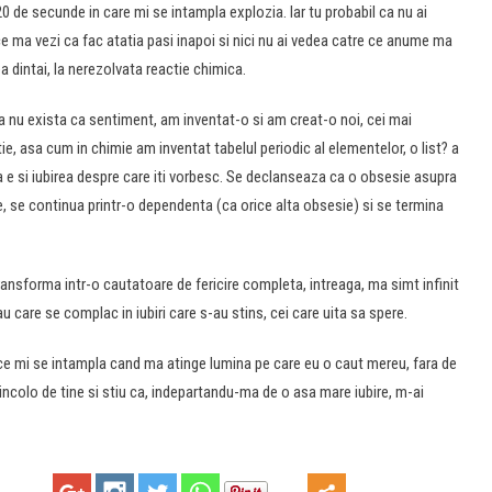
0 de secunde in care mi se intampla explozia. Iar tu probabil ca nu ai
e ma vezi ca fac atatia pasi inapoi si nici nu ai vedea catre ce anume ma
cea dintai, la nerezolvata reactie chimica.
ea nu exista ca sentiment, am inventat-o si am creat-o noi, cei mai
ctie, asa cum in chimie am inventat tabelul periodic al elementelor, o list? a
sa e si iubirea despre care iti vorbesc. Se declanseaza ca o obsesie asupra
ce, se continua printr-o dependenta (ca orice alta obsesie) si se termina
ransforma intr-o cautatoare de fericire completa, intreaga, ma simt infinit
au care se complac in iubiri care s-au stins, cei care uita sa spere.
ce mi se intampla cand ma atinge lumina pe care eu o caut mereu, fara de
incolo de tine si stiu ca, indepartandu-ma de o asa mare iubire, m-ai