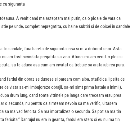
le cu siguranta
otdeauna. A venit cand ma asteptam mai putin, ca o ploaie de vara ca
 stie pe unde, complet nepregatita, cu haine subtiri si de obicei in sandale
. In sandale, fara bareta de siguranta insa si m-a doborat usor. Asta
 nu am fost niciodata pregatita sa vina. Atunci mi-am cerut-o ploii si
 trecute, sa te aduca asa cum am invatat ca trebuie sa arata iubirea pura.
cand fardul din obraz se dusese si paream cam alba, stafidica, lipsita de
e de viata sa-mi imbujoreze obrajii, sa-mi simt prima bataie a inimii),
dupa drum lung, cand toate vitrinele pe langa care treceam erau prea
acar o secunda, nu pentru ca simteam nevoia sa ma verific, uitasem
a sa ma vad fericita. Sa ma imortalizez o secunda. Sa pot sa ma tin
 fericita.” Dar rujul nu era in geanta, fardul era sters si eu nu ma tin