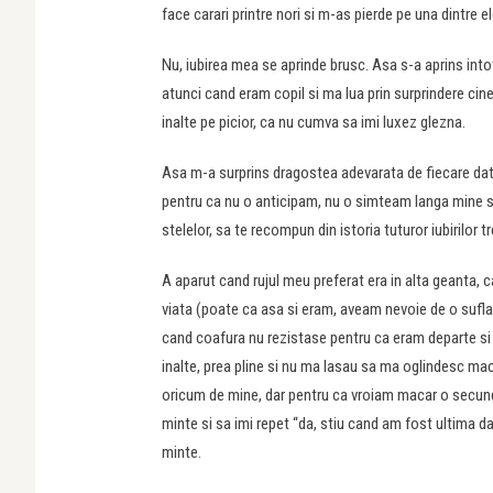
face carari printre nori si m-as pierde pe una dintre e
Nu, iubirea mea se aprinde brusc. Asa s-a aprins int
atunci cand eram copil si ma lua prin surprindere cine
inalte pe picior, ca nu cumva sa imi luxez glezna.
Asa m-a surprins dragostea adevarata de fiecare data
pentru ca nu o anticipam, nu o simteam langa mine si
stelelor, sa te recompun din istoria tuturor iubirilor
A aparut cand rujul meu preferat era in alta geanta, 
viata (poate ca asa si eram, aveam nevoie de o suflar
cand coafura nu rezistase pentru ca eram departe si 
inalte, prea pline si nu ma lasau sa ma oglindesc m
oricum de mine, dar pentru ca vroiam macar o secund
minte si sa imi repet “da, stiu cand am fost ultima data
minte.