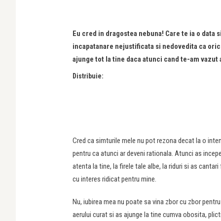
Eu cred in dragostea nebuna! Care te ia o data si
incapatanare nejustificata si nedovedita ca oric
ajunge tot la tine daca atunci cand te-am vazut a
Distribuie:
Cred ca simturile mele nu pot rezona decat la o inte
pentru ca atunci ar deveni rationala. Atunci as incepe
atenta la tine, la firele tale albe, la riduri si as cant
cu interes ridicat pentru mine.
Nu, iubirea mea nu poate sa vina zbor cu zbor pentru 
aerului curat si as ajunge la tine cumva obosita, plic