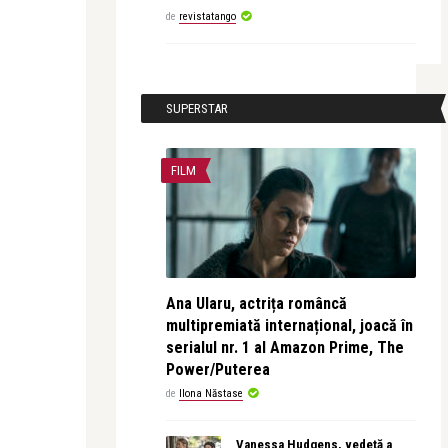
de
revistatango
SUPERSTAR
FILM
Ana Ularu, actrița româncă
multipremiată internațional, joacă în
serialul nr. 1 al Amazon Prime, The
Power/Puterea
de
Ilona Năstase
Vanessa Hudgens, vedetă a