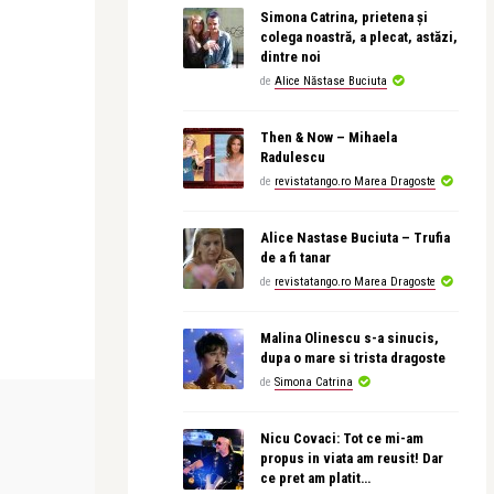
Simona Catrina, prietena și
colega noastră, a plecat, astăzi,
dintre noi
de
Alice Năstase Buciuta
Then & Now – Mihaela
Radulescu
de
revistatango.ro Marea Dragoste
Alice Nastase Buciuta – Trufia
de a fi tanar
de
revistatango.ro Marea Dragoste
Malina Olinescu s-a sinucis,
dupa o mare si trista dragoste
de
Simona Catrina
CITITOARE-SCRIITOARE
CITITOARE-SCRI
Nicu Covaci: Tot ce mi-am
propus in viata am reusit! Dar
ce pret am platit…
revistatango.ro Marea Dragoste
revistatango.r