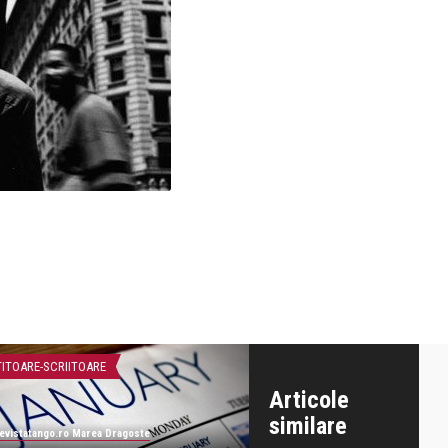
TITOARE-SCRIITOARE
CITITOARE-SCRIITOARE
Articole
similare
evistatango.ro Marea Dragoste
revistatango.ro Marea Dragoste