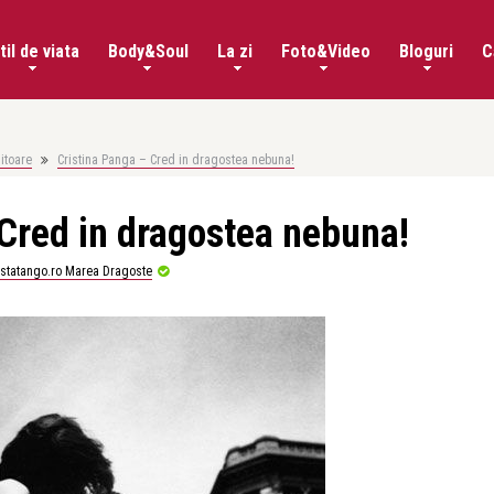
til de viata
Body&Soul
La zi
Foto&Video
Bloguri
C
iitoare
Cristina Panga – Cred in dragostea nebuna!
Cred in dragostea nebuna!
istatango.ro Marea Dragoste