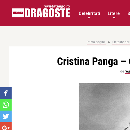
Celebritati
Litere
S
Prima pagină
Cititoare-scr
Cristina Panga – 
de
rev