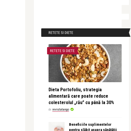
RETETE SI DIETE
RETETE SI DIETE
Dieta Portofoliu, strategia
alimentară care poate reduce
colesterolul „rău” cu până la 30%
de
revistatango
Beneficiile suplimentelor
pentru slăbit asupra sănătății