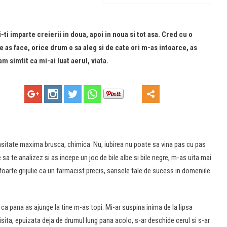
-ti imparte creierii in doua, apoi in noua si tot asa. Cred cu o
e as face, orice drum o sa aleg si de cate ori m-as intoarce, as
m simtit ca mi-ai luat aerul, viata.
nsitate maxima brusca, chimica. Nu, iubirea nu poate sa vina pas cu pas
 sa te analizez si as incepe un joc de bile albe si bile negre, m-as uita mai
ari foarte grijulie ca un farmacist precis, sansele tale de sucess in domeniile
ca pana as ajunge la tine m-as topi. Mi-ar suspina inima de la lipsa
tisita, epuizata deja de drumul lung pana acolo, s-ar deschide cerul si s-ar