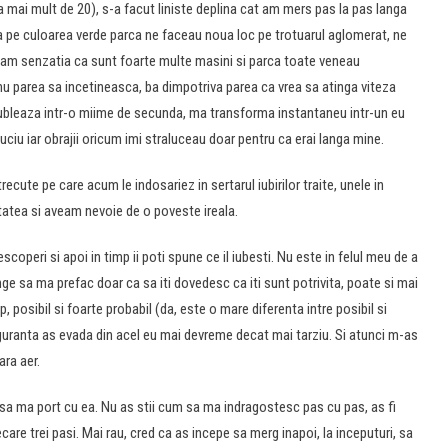
 mai mult de 20), s-a facut liniste deplina cat am mers pas la pas langa
ca pe culoarea verde parca ne faceau noua loc pe trotuarul aglomerat, ne
veam senzatia ca sunt foarte multe masini si parca toate veneau
u parea sa incetineasca, ba dimpotriva parea ca vrea sa atinga viteza
dubleaza intr-o miime de secunda, ma transforma instantaneu intr-un eu
luciu iar obrajii oricum imi straluceau doar pentru ca erai langa mine.
recute pe care acum le indosariez in sertarul iubirilor traite, unele in
litatea si aveam nevoie de o poveste ireala.
escoperi si apoi in timp ii poti spune ce il iubesti. Nu este in felul meu de a
ge sa ma prefac doar ca sa iti dovedesc ca iti sunt potrivita, poate si mai
, posibil si foarte probabil (da, este o mare diferenta intre posibil si
siguranta as evada din acel eu mai devreme decat mai tarziu. Si atunci m-as
ara aer.
 sa ma port cu ea. Nu as stii cum sa ma indragostesc pas cu pas, as fi
care trei pasi. Mai rau, cred ca as incepe sa merg inapoi, la inceputuri, sa