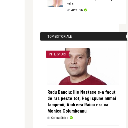
tale
de
Alex Pub
TOP EDITORIALE
INTERVIURI
Radu Banciu: Ilie Nastase s-a facut
de ras peste tot, Hagi spune numai
tampenii, Andreea Raicu era ca
Monica Columbeanu
de
Corina Stoica