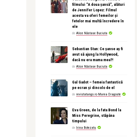
filmului “A doua șansă”, alături
de Jennifer Lopez: Filmul
acesta va oferi femeilor și
fetelor mai multă încredere în
ele
de
Alice Năstase Buciuta
Sebastian Stan: Ce șanse aș fi
avut să ajung la Hollywood,
dacă nu era mama mea?!
de
Alice Năstase Buciuta
Gal Gadot – femeia fantastică
pe ecran și dincolo de el
de
revistatango.ro Marea Dragoste
Eva Green, de la fata Bond la
Miss Peregrine, stăpâna
timpului
de
Irina Botezatu