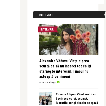
INTERVIURI
INTERVIURI
Alexandra Văduva: Viața e prea
scurtă ca să nu încerci tot ce îți
stârnește interesul. Timpul nu
așteaptă pe nimeni
de
revistatango
Cosmin Filipaș: Când susții un
business curat, asumat,
lucrurile pur și simplu se așază