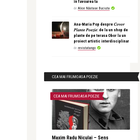
în favoarea ta
de
Alice Năstase Buciuta
Ana-Maria Pop despre 𝐶𝑜𝑣𝑜𝑟
𝑃𝑙𝑎𝑛𝑡𝑒 𝑃𝑜𝑒𝑧𝑖𝑒: de la un shop de
plante de pe terasa Obor la un
proiect artistic interdisciplinar
de
revistatango
CEA MAI FRUMOASA POEZIE
CEA MAI FRUMOASA POEZIE
Maxim Radu Niculai – Sens