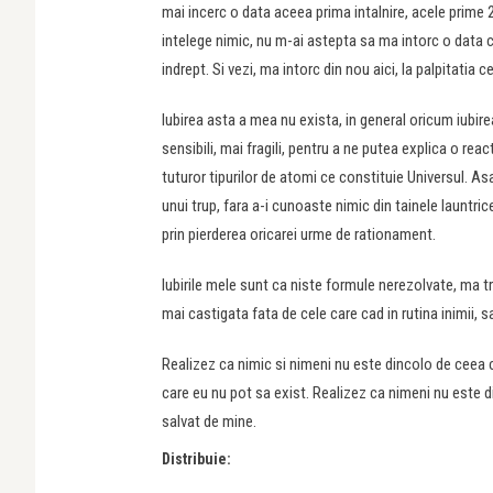
mai incerc o data aceea prima intalnire, acele prime 2
intelege nimic, nu m-ai astepta sa ma intorc o data c
indrept. Si vezi, ma intorc din nou aici, la palpitatia 
Iubirea asta a mea nu exista, in general oricum iubir
sensibili, mai fragili, pentru a ne putea explica o rea
tuturor tipurilor de atomi ce constituie Universul. A
unui trup, fara a-i cunoaste nimic din tainele launtri
prin pierderea oricarei urme de rationament.
Iubirile mele sunt ca niste formule nerezolvate, ma t
mai castigata fata de cele care cad in rutina inimii, s
Realizez ca nimic si nimeni nu este dincolo de ceea 
care eu nu pot sa exist. Realizez ca nimeni nu este d
salvat de mine.
Distribuie: