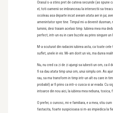
Orasul s-a stins pret de cateva secunde (as spune ca
el, toti oamenii se imbranceau la intersectii sa trea
ocoleau asa departe incat aveam atata aer in jur, a
amenintator spre tine. Timpul mi-a devenit dusman, n
luminii, desi traiam acelasi timp. Iubirea mea ma de
perfect, intr-un eu in care buzele au prins singure un 
M-a scuturat din radacini iubirea asta, ca toate cele t
suflet, unele in vis. Mi-am dorit un vis, ma durea rea
Nu, nu cred ca zi de zi ajungi sa iubesti un om, ca il d
fi sa dau atata timp unui om, unui simplu om. As ajun
rau, sa ma transform in timp intr-un alt eu care in timp
probabil) ar fi prins ca intr-o cusca si ar evada. Cu 
intoarce din nou aici, la iubirea mea nebuna, toxica, f
O prefer, o cunosc, mi-e familiara, e a mea, stiu cum
fastacita, foarte suspicioasa si m-as impiedica la fie