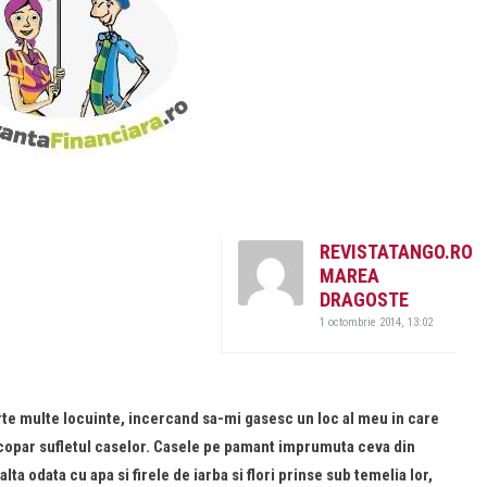
REVISTATANGO.RO
MAREA
DRAGOSTE
1 octombrie 2014, 13:02
arte multe locuinte, incercand sa-mi gasesc un loc al meu in care
copar sufletul caselor. Casele pe pamant imprumuta ceva din
lta odata cu apa si firele de iarba si flori prinse sub temelia lor,