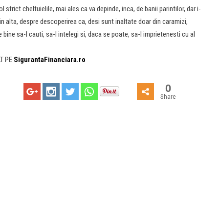
strict cheltuielile, mai ales ca va depinde, inca, de banii parintilor, dar i-
n alta, despre descoperirea ca, desi sunt inaltate doar din caramizi,
e bine sa-l cauti, sa-l intelegi si, daca se poate, sa-l imprietenesti cu al
LT PE
SigurantaFinanciara.ro
0
Share