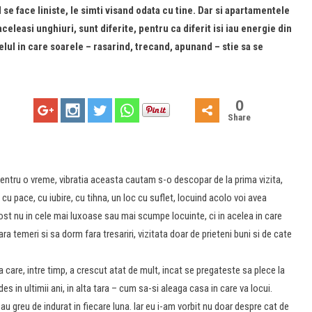
 se face liniste, le simti visand odata cu tine. Dar si apartamentele
celeasi unghiuri, sunt diferite, pentru ca diferit isi iau energie din
elul in care soarele – rasarind, trecand, apunand – stie sa se
0
Share
pentru o vreme, vibratia aceasta cautam s-o descopar de la prima vizita,
u pace, cu iubire, cu tihna, un loc cu suflet, locuind acolo voi avea
fost nu in cele mai luxoase sau mai scumpe locuinte, ci in acelea in care
a temeri si sa dorm fara tresariri, vizitata doar de prieteni buni si de cate
a care, intre timp, a crescut atat de mult, incat se pregateste sa plece la
es in ultimii ani, in alta tara – cum sa-si aleaga casa in care va locui.
au greu de indurat in fiecare luna. Iar eu i-am vorbit nu doar despre cat de