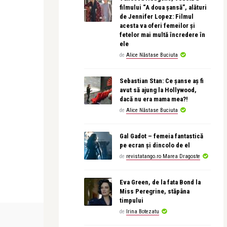
filmului “A doua șansă”, alături
de Jennifer Lopez: Filmul
acesta va oferi femeilor și
fetelor mai multă încredere în
ele
de
Alice Năstase Buciuta
Sebastian Stan: Ce șanse aș fi
avut să ajung la Hollywood,
dacă nu era mama mea?!
de
Alice Năstase Buciuta
Gal Gadot – femeia fantastică
pe ecran și dincolo de el
de
revistatango.ro Marea Dragoste
Eva Green, de la fata Bond la
Miss Peregrine, stăpâna
timpului
de
Irina Botezatu
MONEYCHAT
LIFE