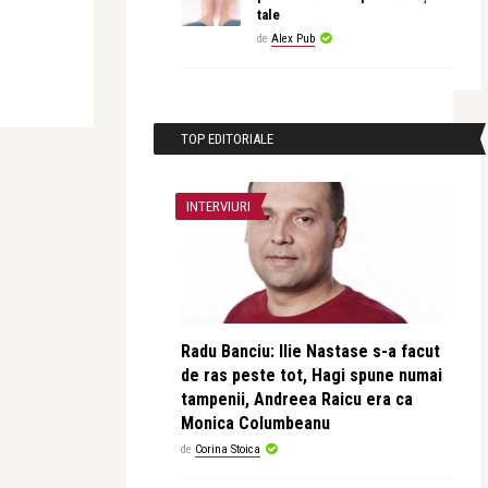
tale
de
Alex Pub
TOP EDITORIALE
INTERVIURI
Radu Banciu: Ilie Nastase s-a facut
de ras peste tot, Hagi spune numai
tampenii, Andreea Raicu era ca
Monica Columbeanu
de
Corina Stoica