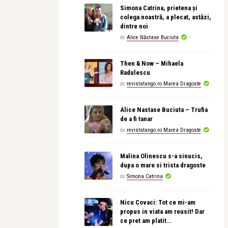
Simona Catrina, prietena și
colega noastră, a plecat, astăzi,
dintre noi
de
Alice Năstase Buciuta
Then & Now – Mihaela
Radulescu
de
revistatango.ro Marea Dragoste
Alice Nastase Buciuta – Trufia
de a fi tanar
de
revistatango.ro Marea Dragoste
Malina Olinescu s-a sinucis,
dupa o mare si trista dragoste
de
Simona Catrina
Nicu Covaci: Tot ce mi-am
propus in viata am reusit! Dar
ce pret am platit…