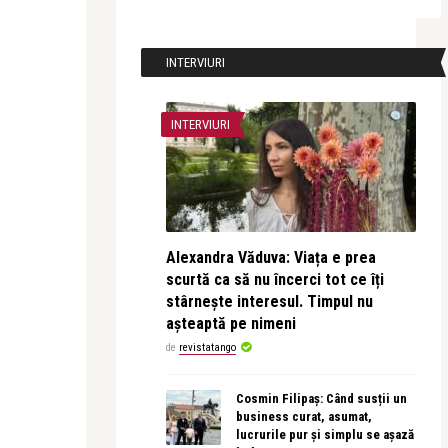
INTERVIURI
INTERVIURI
Alexandra Văduva: Viața e prea
scurtă ca să nu încerci tot ce îți
stârnește interesul. Timpul nu
așteaptă pe nimeni
de
revistatango
Cosmin Filipaș: Când susții un
business curat, asumat,
lucrurile pur și simplu se așază