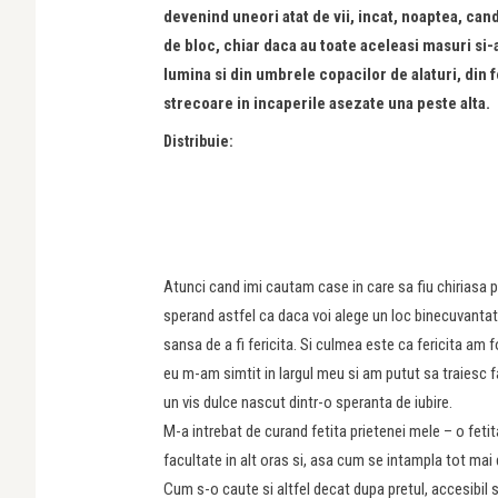
devenind uneori atat de vii, incat, noaptea, cand
de bloc, chiar daca au toate aceleasi masuri si-a
lumina si din umbrele copacilor de alaturi, din f
strecoare in incaperile asezate una peste alta.
Distribuie:
Atunci cand imi cautam case in care sa fiu chiriasa 
sperand astfel ca daca voi alege un loc binecuvantat c
sansa de a fi fericita. Si culmea este ca fericita am 
eu m-am simtit in largul meu si am putut sa traiesc far
un vis dulce nascut dintr-o speranta de iubire.
M-a intrebat de curand fetita prietenei mele – o fetit
facultate in alt oras si, asa cum se intampla tot mai d
Cum s-o caute si altfel decat dupa pretul, accesibil s