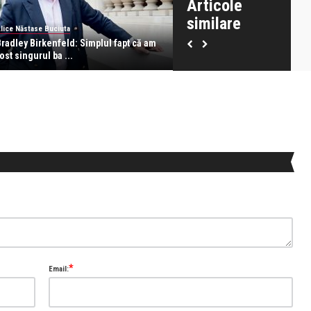
Articole
similare
lice Năstase Buciuta
Alice Năstase Buciuta
Bradley Birkenfeld: Simplul fapt că am
Ce-ai face dacă…?
ost singurul ba ...
*
Email: