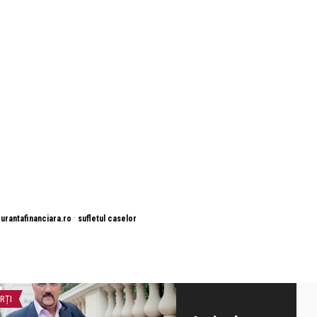
·
gurantafinanciara.ro
sufletul caselor
RȚI
MONEYCHAT