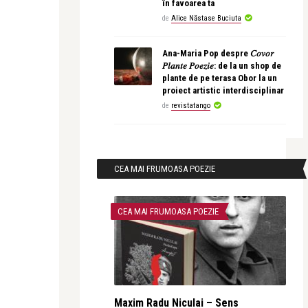
în favoarea ta
de
Alice Năstase Buciuta
Ana-Maria Pop despre 𝐶𝑜𝑣𝑜𝑟
𝑃𝑙𝑎𝑛𝑡𝑒 𝑃𝑜𝑒𝑧𝑖𝑒: de la un shop de
plante de pe terasa Obor la un
proiect artistic interdisciplinar
de
revistatango
CEA MAI FRUMOASA POEZIE
CEA MAI FRUMOASA POEZIE
Maxim Radu Niculai – Sens