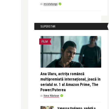
de
revistatango
SUPERSTAR
FILM
Ana Ularu, actrița româncă
multipremiată internațional, joacă în
serialul nr. 1 al Amazon Prime, The
Power/Puterea
de
Ilona Năstase
Vanessa Hudgens, vedetă a