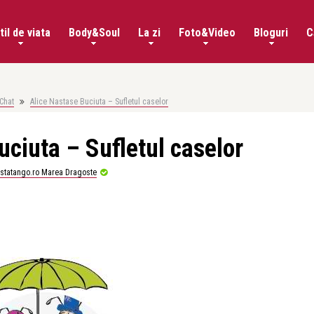
til de viata
Body&Soul
La zi
Foto&Video
Bloguri
C
Chat
Alice Nastase Buciuta – Sufletul caselor
uciuta – Sufletul caselor
istatango.ro Marea Dragoste