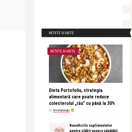
Alice Năstase Buciuta
revistatango
Ora Pământului, exercițiu de
Revolut lans
cumpătare
Bank în Rega
RETETE SI DIETE
RETETE SI DIETE
Dieta Portofoliu, strategia
alimentară care poate reduce
colesterolul „rău” cu până la 30%
de
revistatango
Beneficiile suplimentelor
pentru slăbit asupra sănătății