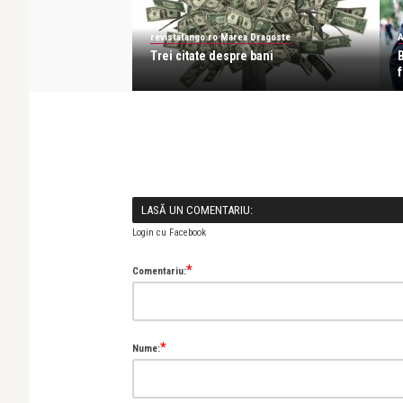
revistatango.ro Marea Dragoste
A
 un milion de
Trei citate despre bani
ânia
f
LASĂ UN COMENTARIU:
Login cu Facebook
*
Comentariu:
*
Nume: