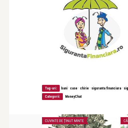
·
·
·
·
Tag-uri:
bani
case
chirie
siguranta financiara
si
Categorii:
MoneyChat
CUVINTE DE ȚINUT MINTE
CĂ