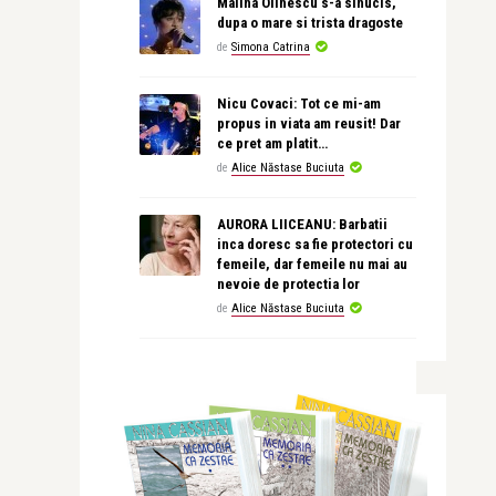
Malina Olinescu s-a sinucis,
dupa o mare si trista dragoste
de
Simona Catrina
Nicu Covaci: Tot ce mi-am
propus in viata am reusit! Dar
ce pret am platit…
de
Alice Năstase Buciuta
AURORA LIICEANU: Barbatii
inca doresc sa fie protectori cu
femeile, dar femeile nu mai au
nevoie de protectia lor
de
Alice Năstase Buciuta