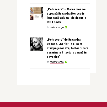
„Pe:trecere” – Marea mezzo-
soprană Ruxandra Donose își
lansează volumul de debut la
ICR Londra
de
revistatango
„Pe:trecere” de Ruxandra
Donose. „Scrierile ei sunt
stampe japoneze, tablouri care
surprind arhitectura umană în
devenire”
de
revistatango