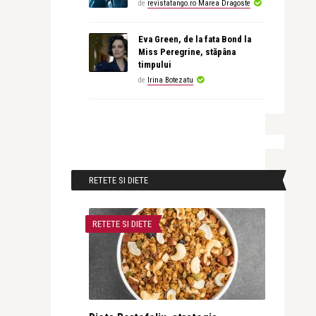
de
revistatango.ro Marea Dragoste
Eva Green, de la fata Bond la
Miss Peregrine, stăpâna
timpului
de
Irina Botezatu
RETETE SI DIETE
RETETE SI DIETE