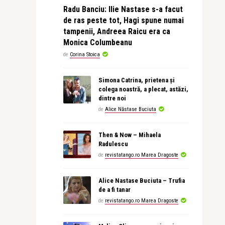
Radu Banciu: Ilie Nastase s-a facut
de ras peste tot, Hagi spune numai
tampenii, Andreea Raicu era ca
Monica Columbeanu
de
Corina Stoica
Simona Catrina, prietena și
colega noastră, a plecat, astăzi,
dintre noi
de
Alice Năstase Buciuta
Then & Now – Mihaela
Radulescu
de
revistatango.ro Marea Dragoste
Alice Nastase Buciuta – Trufia
de a fi tanar
de
revistatango.ro Marea Dragoste