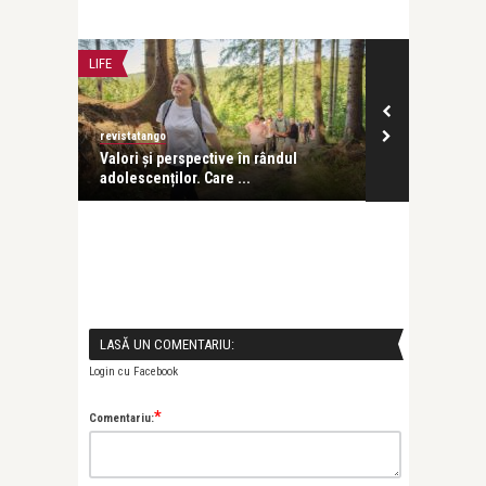
LIFE
FILM
revistatango
revistatango
lațiile
Valori și perspective în rândul
The Madison, 
adolescenților. Care ...
Kurt Russell în
LASĂ UN COMENTARIU:
Login cu Facebook
*
Comentariu: