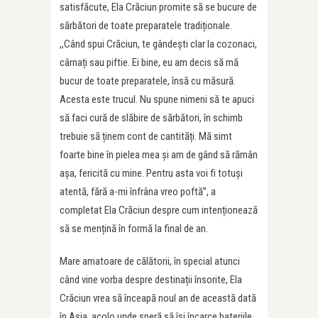
satisfăcute, Ela Crăciun promite să se bucure de
sărbători de toate preparatele tradiționale.
,,Când spui Crăciun, te gândești clar la cozonaci,
cârnați sau piftie. Ei bine, eu am decis să mă
bucur de toate preparatele, însă cu măsură.
Acesta este trucul. Nu spune nimeni să te apuci
să faci cură de slăbire de sărbători, în schimb
trebuie să ținem cont de cantități. Mă simt
foarte bine în pielea mea și am de gând să rămân
așa, fericită cu mine. Pentru asta voi fi totuși
atentă, fără a-mi înfrâna vreo poftă”, a
completat Ela Crăciun despre cum intenționează
să se mențină în formă la final de an.
Mare amatoare de călătorii, în special atunci
când vine vorba despre destinații însorite, Ela
Crăciun vrea să înceapă noul an de această dată
în Asia, acolo unde speră să își încarce bateriile