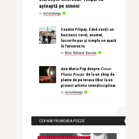
așteaptă pe nimeni
de
revistatango
Cosmin Filipaș: Când susții un
business curat, asumat,
lucrurile pur și simplu se așază
în favoarea ta
de
Alice Năstase Buciuta
Ana-Maria Pop despre 𝐶𝑜𝑣𝑜𝑟
𝑃𝑙𝑎𝑛𝑡𝑒 𝑃𝑜𝑒𝑧𝑖𝑒: de la un shop de
plante de pe terasa Obor la un
proiect artistic interdisciplinar
de
revistatango
CEA MAI FRUMOASA POEZIE