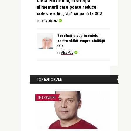
Dieta Portofoliu, strategia
alimentară care poate reduce
colesterolul „rău” cu până la 30%
de
revistatango
Beneficiile suplimentelor
pentru slăbit asupra sănătății
tale
de
Alex Pub
TOP EDITORIALE
INTERVIURI