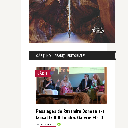
CĂRȚI NOI - APARIȚII EDITORIALE
CĂRȚI
Pass:ages de Ruxandra Donose s-a
lansat la ICR Londra. Galerie FOTO
de
revistatango