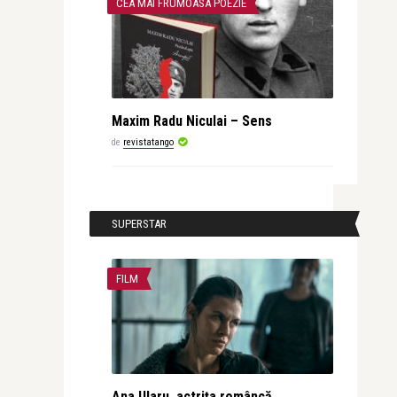
CEA MAI FRUMOASA POEZIE
Maxim Radu Niculai – Sens
de
revistatango
SUPERSTAR
FILM
Ana Ularu, actrița româncă