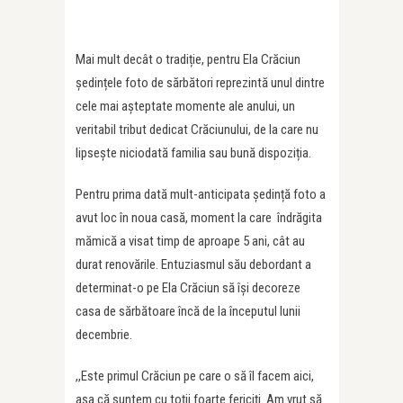
Mai mult decât o tradiție, pentru Ela Crăciun
ședințele foto de sărbători reprezintă unul dintre
cele mai așteptate momente ale anului, un
veritabil tribut dedicat Crăciunului, de la care nu
lipsește niciodată familia sau bună dispoziția.
Pentru prima dată mult-anticipata ședință foto a
avut loc în noua casă, moment la care îndrăgita
mămică a visat timp de aproape 5 ani, cât au
durat renovările. Entuziasmul său debordant a
determinat-o pe Ela Crăciun să își decoreze
casa de sărbătoare încă de la începutul lunii
decembrie.
,,Este primul Crăciun pe care o să îl facem aici,
așa că suntem cu toții foarte fericiți. Am vrut să