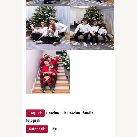
·
·
·
Tag-uri:
Craciun
Ela Crăciun
familie
fotografii
Categorii:
Life