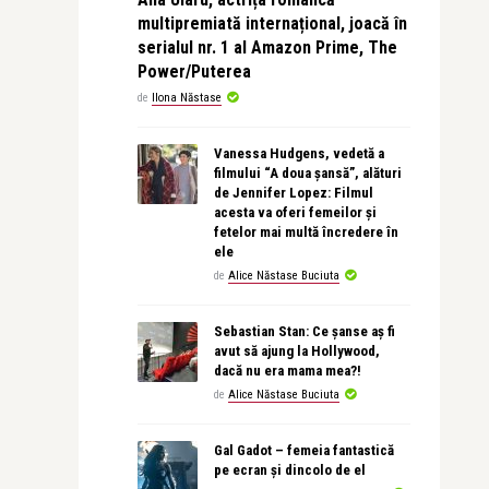
multipremiată internațional, joacă în
serialul nr. 1 al Amazon Prime, The
Power/Puterea
de
Ilona Năstase
Vanessa Hudgens, vedetă a
filmului “A doua șansă”, alături
de Jennifer Lopez: Filmul
acesta va oferi femeilor și
fetelor mai multă încredere în
ele
de
Alice Năstase Buciuta
Sebastian Stan: Ce șanse aș fi
avut să ajung la Hollywood,
dacă nu era mama mea?!
de
Alice Năstase Buciuta
Gal Gadot – femeia fantastică
pe ecran și dincolo de el