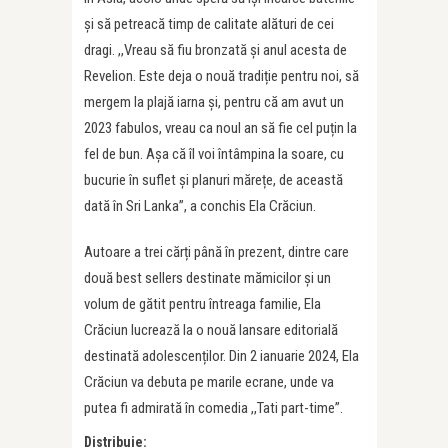
și să petreacă timp de calitate alături de cei
dragi. ,,Vreau să fiu bronzată și anul acesta de
Revelion. Este deja o nouă tradiție pentru noi, să
mergem la plajă iarna și, pentru că am avut un
2023 fabulos, vreau ca noul an să fie cel puțin la
fel de bun. Așa că îl voi întâmpina la soare, cu
bucurie în suflet și planuri mărețe, de această
dată în Sri Lanka”, a conchis Ela Crăciun.
Autoare a trei cărți până în prezent, dintre care
două best sellers destinate mămicilor și un
volum de gătit pentru întreaga familie, Ela
Crăciun lucrează la o nouă lansare editorială
destinată adolescenților. Din 2 ianuarie 2024, Ela
Crăciun va debuta pe marile ecrane, unde va
putea fi admirată în comedia ,,Tati part-time”.
Distribuie: