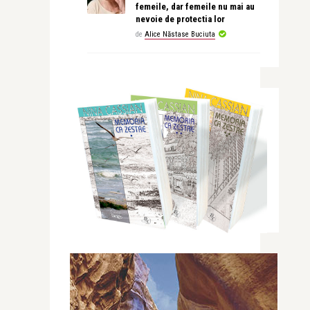
femeile, dar femeile nu mai au
nevoie de protectia lor
de
Alice Năstase Buciuta