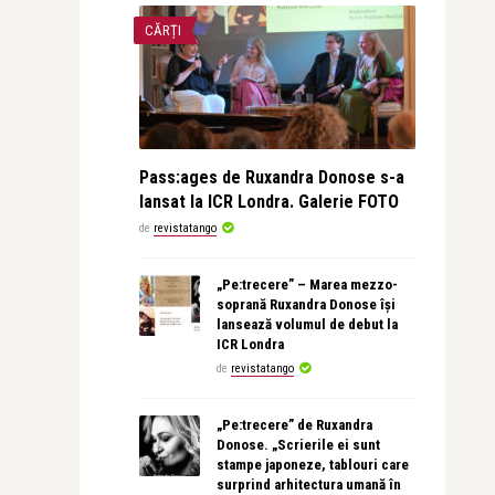
CĂRȚI
Pass:ages de Ruxandra Donose s-a
lansat la ICR Londra. Galerie FOTO
de
revistatango
„Pe:trecere” – Marea mezzo-
soprană Ruxandra Donose își
lansează volumul de debut la
ICR Londra
de
revistatango
„Pe:trecere” de Ruxandra
Donose. „Scrierile ei sunt
stampe japoneze, tablouri care
surprind arhitectura umană în