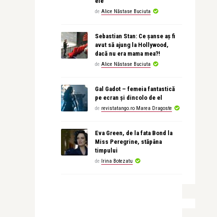
ele
de
Alice Năstase Buciuta
Sebastian Stan: Ce șanse aș fi
avut să ajung la Hollywood,
dacă nu era mama mea?!
de
Alice Năstase Buciuta
Gal Gadot – femeia fantastică
pe ecran și dincolo de el
de
revistatango.ro Marea Dragoste
Eva Green, de la fata Bond la
Miss Peregrine, stăpâna
timpului
de
Irina Botezatu