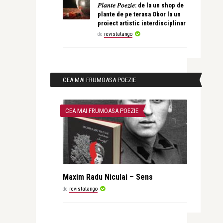
𝑃𝑙𝑎𝑛𝑡𝑒 𝑃𝑜𝑒𝑧𝑖𝑒: de la un shop de
plante de pe terasa Obor la un
proiect artistic interdisciplinar
de
revistatango
CEA MAI FRUMOASA POEZIE
CEA MAI FRUMOASA POEZIE
Maxim Radu Niculai – Sens
de
revistatango