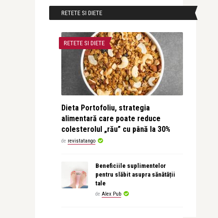
RETETE SI DIETE
RETETE SI DIETE
Dieta Portofoliu, strategia
alimentară care poate reduce
colesterolul „rău” cu până la 30%
de
revistatango
Beneficiile suplimentelor
pentru slăbit asupra sănătății
tale
de
Alex Pub