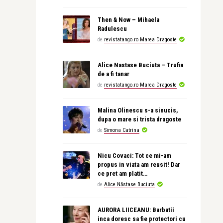
Then & Now – Mihaela
Radulescu
de
revistatango.ro Marea Dragoste
Alice Nastase Buciuta – Trufia
de a fi tanar
de
revistatango.ro Marea Dragoste
Malina Olinescu s-a sinucis,
dupa o mare si trista dragoste
de
Simona Catrina
Nicu Covaci: Tot ce mi-am
propus in viata am reusit! Dar
ce pret am platit…
de
Alice Năstase Buciuta
AURORA LIICEANU: Barbatii
inca doresc sa fie protectori cu