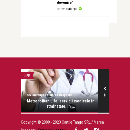
devenire”
de
revistatango
LIFE
LIFE
revistatango.ro Marea Dragoste
revistatango.ro
marita
Metropolitan Life, servicii medicale in
Muzica, pei
..
strainatate, in ...
Copyright © 2009 - 2023 Cartile Tango SRL / Marea