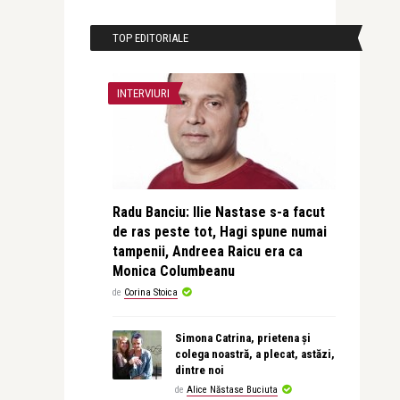
TOP EDITORIALE
INTERVIURI
Radu Banciu: Ilie Nastase s-a facut
de ras peste tot, Hagi spune numai
tampenii, Andreea Raicu era ca
Monica Columbeanu
de
Corina Stoica
Simona Catrina, prietena și
colega noastră, a plecat, astăzi,
dintre noi
de
Alice Năstase Buciuta