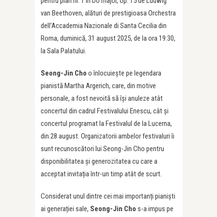
pentru pian nr. 1 în Do major, op. 15 de Ludwig
van Beethoven, alături de prestigioasa Orchestra
dell’Accademia Nazionale di Santa Cecilia din
Roma, duminică, 31 august 2025, de la ora 19:30,
la Sala Palatului.
Seong-Jin Cho
o înlocuiește pe legendara
pianistă Martha Argerich, care, din motive
personale, a fost nevoită să își anuleze atât
concertul din cadrul Festivalului Enescu, cât și
concertul programat la Festivalul de la Lucerna,
din 28 august. Organizatorii ambelor festivaluri îi
sunt recunoscători lui Seong-Jin Cho pentru
disponibilitatea și generozitatea cu care a
acceptat invitația într-un timp atât de scurt.
Considerat unul dintre cei mai importanți pianiști
ai generației sale,
Seong-Jin Cho
s-a impus pe