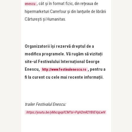
, cât și în format fizic, din rețeaua de
enescu
hipermarketuri Carrefour și din lanțurile de librării
Cărturești și Humanitas.
Organizatorii își rezervă dreptul de a
modifica programele. Vă rugăm să vizitați
site-ul Festivalului Internațional George
Enescu,
, pentru a
http://www.festivalenescu.ro
fi la curent cu cele mai recente informații.
trailer Festivalul Enescu:
https://youtu.be/yMxcqyqifCM?si=PqH2mR2YBIEVpLwN