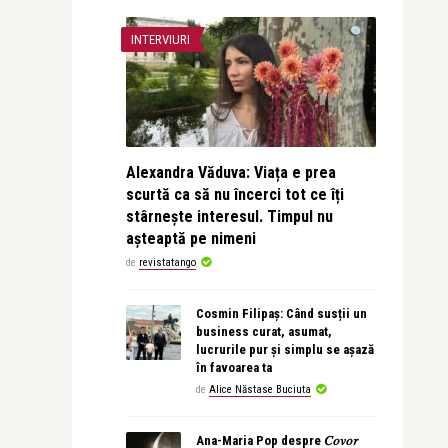
INTERVIURI
Alexandra Văduva: Viața e prea
scurtă ca să nu încerci tot ce îți
stârnește interesul. Timpul nu
așteaptă pe nimeni
de
revistatango
Cosmin Filipaș: Când susții un
business curat, asumat,
lucrurile pur și simplu se așază
în favoarea ta
de
Alice Năstase Buciuta
Ana-Maria Pop despre 𝐶𝑜𝑣𝑜𝑟