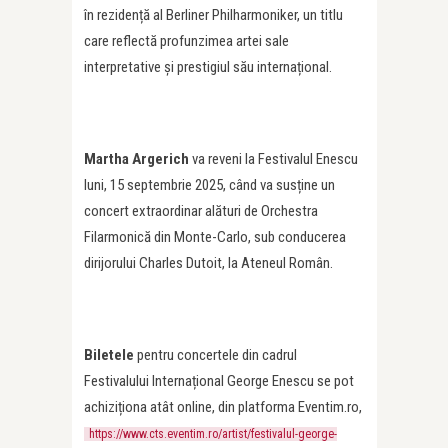
în rezidență al Berliner Philharmoniker, un titlu
care reflectă profunzimea artei sale
interpretative și prestigiul său internațional.
Martha Argerich
va reveni la Festivalul Enescu
luni, 15 septembrie 2025, când va susține un
concert extraordinar alături de Orchestra
Filarmonică din Monte-Carlo, sub conducerea
dirijorului Charles Dutoit, la Ateneul Român.
Biletele
pentru concertele din cadrul
Festivalului Internațional George Enescu se pot
achiziționa atât online, din platforma Eventim.ro,
https://www.cts.eventim.ro/artist/festivalul-george-