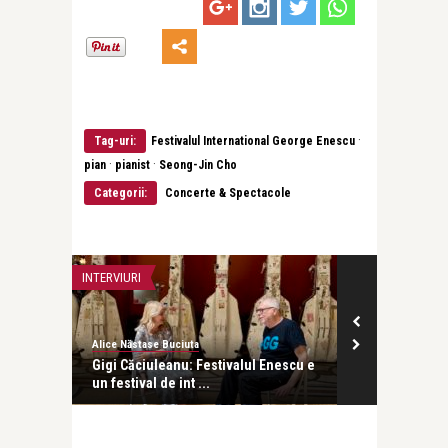
·
Tag-uri:
Festivalul International George Enescu
·
·
pian
pianist
Seong-Jin Cho
Categorii:
Concerte & Spectacole
INTERVIURI
CONCERTE & SP
Alice Năstase Buciuta
Alice Năstase B
ncheiat
Gigi Căciuleanu: Festivalul Enescu e
Alexandra Dăr
un festival de int ...
am scris o pag